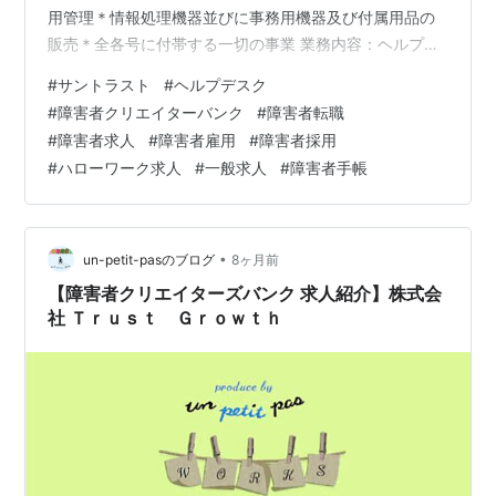
用管理＊情報処理機器並びに事務用機器及び付属用品の
販売＊全各号に付帯する一切の事業 業務内容：ヘルプデ
スク/在宅勤務の可能性有プロジェクトでのサポート業
#
サントラスト
#
ヘルプデスク
務・PMOやSEなどのサポート業務・Excel、Word、
#
障害者クリエイターバンク
#
障害者転職
PowerPointでのドキュメント作成・要件取りまとめ、進
#
障害者求人
#
障害者雇用
#
障害者採用
捗管理・タスク調整・フローの変更・受入試験の準備、
#
ハローワーク求人
#
一般求人
#
障害者手帳
試験項目の作成・キッティング 勤務地最寄り駅：小川町
駅/淡路町駅ー東京都千代田区 【詳細問い合わせ】 アン
プティパでは多数…
•
un-petit-pasのブログ
8ヶ月前
【障害者クリエイターズバンク 求人紹介】株式会
社 Ｔｒｕｓｔ Ｇｒｏｗｔｈ