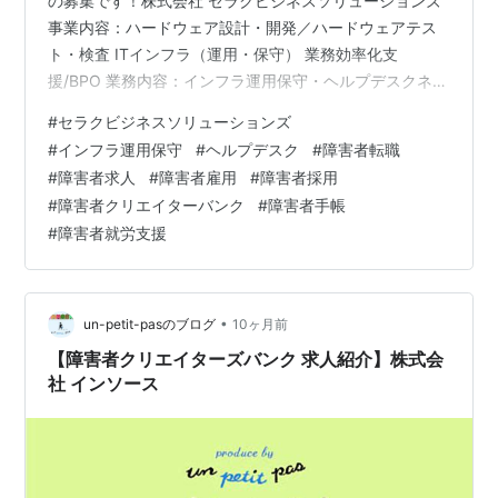
の募集です！株式会社 セラクビジネスソリューションズ
事業内容：ハードウェア設計・開発／ハードウェアテス
ト・検査 ITインフラ（運用・保守） 業務効率化支
援/BPO 業務内容：インフラ運用保守・ヘルプデスクネッ
トワークやサーバなどの情報通信システムの運用・保
#
セラクビジネスソリューションズ
守・監視を通じて、安定したデジタル環境を提供する仕
#
インフラ運用保守
#
ヘルプデスク
#
障害者転職
事です。具体的には、通信キャリアやインターネットネ
#
障害者求人
#
障害者雇用
#
障害者採用
ットワークの監視保守を行い、トラブル発生時には復旧
#
障害者クリエイターバンク
#
障害者手帳
対応や原因究明を担当します。また、障害を未然に防ぐ
#
障害者就労支援
対策やシステム拡張の業務も含まれています。さらに、
タブレットやパソコン端末のセットアッ…
•
un-petit-pasのブログ
10ヶ月前
【障害者クリエイターズバンク 求人紹介】株式会
社 インソース