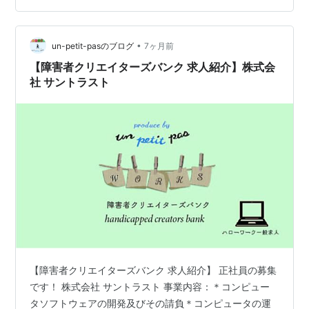
けられる怒声。 客先常駐という、どこか「他人の家」で
働いているような孤独感。 エンジニアを目指してIT業界
•
に飛び込んだはずなのに、現実は「謝罪」と「単純作
un-petit-pasのブログ
7ヶ月前
業」の繰り返し。 スキルが身についている実感もなく、
【障害者クリエイターズバンク 求人紹介】株式会
ただ時間だけ…
社 サントラスト
【障害者クリエイターズバンク 求人紹介】 正社員の募集
です！ 株式会社 サントラスト 事業内容：＊コンピュー
タソフトウェアの開発及びその請負＊コンピュータの運