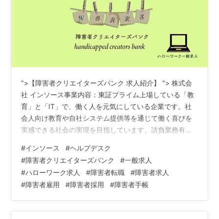
">【障害者クリエイターズバンク 求人紹介】 "> 株式会
社 インソース事業内容：東証プライム上場している「教
育」と「IT」で、働く人を元気にしている企業です。社
会人向け教育や自社システム提供等を通じて働く喜びを
実感できる社会の実現を目指しています。請負業務有。
業務内容：企業人事向けサポートシステムのヘルプデス
#
インソース
#
ヘルプデスク
クスタッフ■誰に：自治体や教職員などの教育用プラッ
#
障害者クリエイターズバンク
#
一般求人
トフォーム『Leaf』を利用するユーザー■何を：システ
#
ハローワーク求人
#
障害者転職
#
障害者求人
ムの利用方法に関する質問を、メールや電話で対応して
#
障害者雇用
#
障害者採用
#
障害者手帳
いただきます。【人事サポートシステム『Leaf（リー
フ）』とは】利用者320万人を突破した、日本でトップ
クラス規模のLMS（学習管理シ…