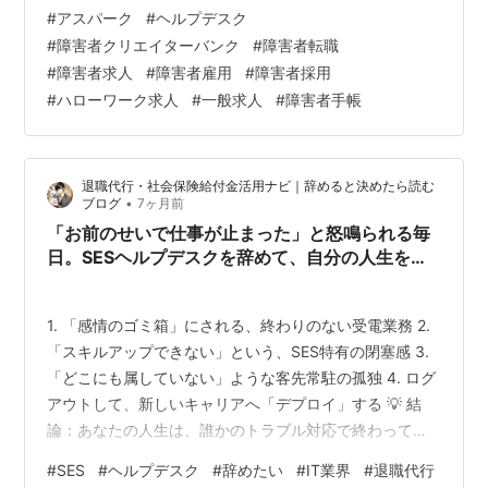
ヘルプデスク■ヘルプデスク業務・PCセットアップ・プ
#
アスパーク
#
ヘルプデスク
リンタ等のメンテナンス・システム、ネットワーク障害
#
障害者クリエイターバンク
#
障害者転職
対応■オペレーション業務 必要な経験：あれば尚可技術
#
障害者求人
#
障害者雇用
#
障害者採用
職としてご経験（業界問わず） 勤務地最寄り駅：横浜駅
#
ハローワーク求人
#
一般求人
#
障害者手帳
ー横浜市西区 【詳細問い合わせ】 アンプティパでは多
数、障がい者（障害者）のための求人をご用意していま
す。無料登録いただきましたら 就職…
退職代行・社会保険給付金活用ナビ｜辞めると決めたら読む
•
ブログ
7ヶ月前
「お前のせいで仕事が止まった」と怒鳴られる毎
日。SESヘルプデスクを辞めて、自分の人生を
「再起動」するまで
1. 「感情のゴミ箱」にされる、終わりのない受電業務 2.
「スキルアップできない」という、SES特有の閉塞感 3.
「どこにも属していない」ような客先常駐の孤独 4. ログ
アウトして、新しいキャリアへ「デプロイ」する 💡 結
論：あなたの人生は、誰かのトラブル対応で終わってい
いはずがない 「これ、いつ直るの？」 「マニュアル通り
#
SES
#
ヘルプデスク
#
辞めたい
#
IT業界
#
退職代行
にやってるのにできないんだけど！」 受話器越しにぶつ