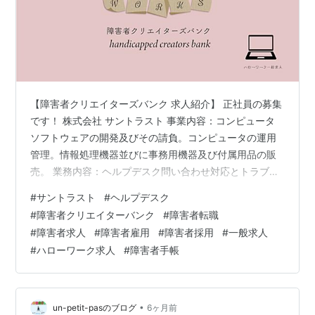
【障害者クリエイターズバンク 求人紹介】 正社員の募集
です！ 株式会社 サントラスト 事業内容：コンピュータ
ソフトウェアの開発及びその請負。コンピュータの運用
管理。情報処理機器並びに事務用機器及び付属用品の販
売。 業務内容：ヘルプデスク問い合わせ対応とトラブル
解決、PCやソフトの設定・初期セットアップ、アカウン
#
サントラスト
#
ヘルプデスク
ト管理(パスワード・権限)、障害の切り分けとエスカレー
#
障害者クリエイターバンク
#
障害者転職
ション、対応記録とマニュアル作成 必要な経験：↓尚可
#
障害者求人
#
障害者雇用
#
障害者採用
#
一般求人
ヘルプデスク業務経験 勤務地最寄り駅：淡路町駅ー東京
#
ハローワーク求人
#
障害者手帳
都千代田区 【詳細問い合わせ】 アンプティパでは多数、
障がい者（障害者）のための求人をご用意しています。
無料登録いただきましたら …
•
un-petit-pasのブログ
6ヶ月前