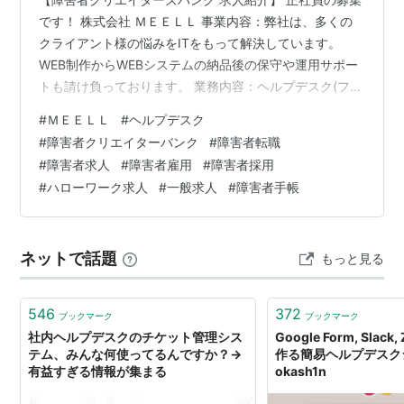
です！ 株式会社 ＭＥＥＬＬ 事業内容：弊社は、多くの
クライアント様の悩みをITをもって解決しています。
WEB制作からWEBシステムの納品後の保守や運用サポー
トも請け負っております。 業務内容：ヘルプデスク(フル
タイム)ヘルプデスクではお客様と電話やメール、チャッ
#
ＭＥＥＬＬ
#
ヘルプデスク
トツールでの応対を主に行っていただき、その他に資料
#
障害者クリエイターバンク
#
障害者転職
作成やデータ入力業務を行っていただきます。業務で困
#
障害者求人
#
障害者雇用
#
障害者採用
ったことがあればサポートさせていただきます。初めて
#
ハローワーク求人
#
一般求人
#
障害者手帳
IT業界にチャレンジしてみたい方を応援しています。お
気軽にご応募ください。 勤務地最寄り駅：東銀座駅ー東
京都中央区 【詳細問い合わせ…
ネットで話題
もっと見る
546
372
ブックマーク
ブックマーク
社内ヘルプデスクのチケット管理シス
Google Form, Slack, 
テム、みんな何使ってるんですか？→
作る簡易ヘルプデスク
有益すぎる情報が集まる
okash1n