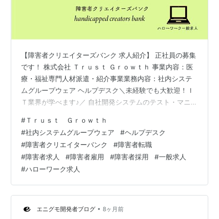
【障害者クリエイターズバンク 求人紹介】 正社員の募集
です！ 株式会社 Ｔｒｕｓｔ Ｇｒｏｗｔｈ 事業内容：医
療・福祉専門人材派遣・紹介事業業務内容：社内システ
ムグループウェア ヘルプデスク＼未経験でも大歓迎！Ｉ
Ｔ業界が学べます♪／ 自社開発システムのテスト・マニュ
アル作成などを行います。 Word Excelの基本操作やコミ
#
Ｔｒｕｓｔ Ｇｒｏｗｔｈ
ュニケーション能力を活かしてご活躍いただけます！ 必
#
社内システムグループウェア
#
ヘルプデスク
要な経験：Word Excel 基本操作 勤務地最寄り駅：新宿駅
#
障害者クリエイターバンク
#
障害者転職
ー東京都新宿区 【詳細問い合わせ】 アンプティパでは多
#
障害者求人
#
障害者雇用
#
障害者採用
#
一般求人
数、障がい者（障害者）のための求人をご用意していま
#
ハローワーク求人
す。無料登録いただきましたら 就職・転職に関するご
相…
•
エニグモ開発者ブログ
8ヶ月前