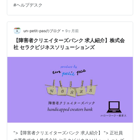
どうやってナレッジを残しているのか」 普段あまり表に
#
ヘルプデスク
出ることのない、運用の裏側をご紹介しようと思いま
す。 自己紹介 なぜこの記事を書くのか エニグモのヘル
プデスク構成要素 ヘルプデスク対応のフロー 運用におけ
る3つのこだわり 入り口の設計：「優しさ」と「セキュ
•
un-petit-pasのブログ
9ヶ月前
リ…
【障害者クリエイターズバンク 求人紹介】株式会
社 セラクビジネスソリューションズ
">【障害者クリエイターズバンク 求人紹介】 "> 正社員