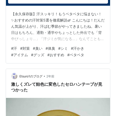
【永久保存版】汗スッキリ！もうベタベタに悩まない！
✨おすすめの汗対策5選を徹底解説🌿 こんにちは！だんだ
ん気温が上がり、汗ばむ季節がやってきましたね。暑い
日はもちろん、通勤・通学やちょっとした外出でも「背
中びっしょり…」「汗ジミが気になる…」なんてことも増
えてきます💧 今回は、**これからの季節を快適に乗り切
#
汗
#
対策
#
臭い
#
体臭
#
シミ
#
汗かき
るための“汗対策5選”**をご紹介！ニオイ・汗ジミ・不快
#
アイテム
#
グッズ
#
おすすめ
#
ベタベタ
感に悩まず、すっきり過ごせる毎日を目指しましょう✨
✅ これからの季節に！汗対策5選 1. 汗を抑える「制汗
剤」は“朝使い”がカギ！🧴 ▶ 解説：汗対策の基本アイテ
ムといえば制汗剤。実は**「汗をかく前＝朝の出かける
•
Etsuro1のブログ
2年前
前」に使うのが一番…
激しくズレて飴色に変色したセロハンテープが見
つかった