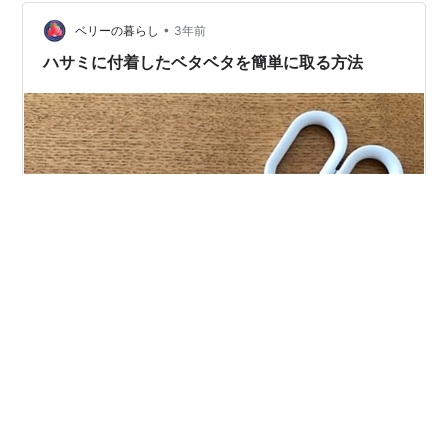
それに使った瞬間に妙に飴色で古びた感じっていうのは
•
どうなんだろう？ もっともセロハンテープを用いるとい
ベリーの暮らし
3年前
うのは一時的な固定であって、半永久的にナニガシカを
ハサミに付着したベタベタを簡単に取る方法
保持する目的ではない・・・よなぁ？なら…