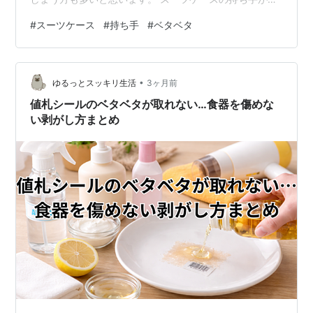
タベタする原因は、汚れだけではなく、素材そのものの
#
スーツケース
#
持ち手
#
ベタベタ
劣化が関係していることがあります。 この記事では、ス
ーツケースの持ち手がベタベタする原因や、重曹を使っ
た掃除方法、実際に試してみた結果、重曹で落ちない場
•
合の対処法まで、初心者の方にもわかりやすく紹介しま
ゆるっとスッキリ生活
3ヶ月前
す。 旅行前に慌てないためにも、ぜひ参考にしてみてく
値札シールのベタベタが取れない…食器を傷めな
ださい。 スーツケースの持ち手がベタ…
い剥がし方まとめ