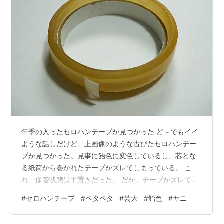
年季の入ったセロハンテープが見つかった ど～でもイイ
ような話しだけど、上画像のような古びたセロハンテー
プが見つかった。見事に飴色に変色しているし、芯とな
る紙筒から巻かれたテープがズレてしまっている。 こ
れ、保管状態は平置きだった。 だが、テープがズレてし
まっている。 ひっくり返してみるとこんな感じ それで、
#
セロハンテープ
#
ベタベタ
#
芸大
#
飴色
#
ヤニ
コレをいったいど～するか？ 粘着性は残っているとは思
うが・・・妙なベタベタ感が生じているかもしれない。