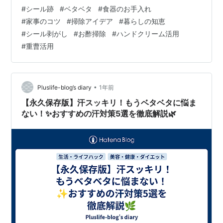
と思っても、光に当てると薄く跡が残っていたり、触る
#
シール跡
#
ベタベタ
#
食器のお手入れ
と指先にねっとりとした感触が残ったり。せっかくの新
#
家事のコツ
#
掃除アイデア
#
暮らしの知恵
しいお皿なのに、ちょっと残念な気持ちになってしまい
#
シール剥がし
#
お酢掃除
#
ハンドクリーム活用
ます。私もお気に入りのガラス皿で同じ失敗をしたこと
#
重曹活用
があり、その時はスポンジで何度洗ってもベタつきが取
れず、最終的にお酢を使ってようやく解決しました。そ
のときの「やっと取れた！」という安心感は今でも覚…
•
Pluslife-blog’s diary
1年前
【永久保存版】汗スッキリ！もうベタベタに悩ま
ない！✨おすすめの汗対策5選を徹底解説🌿