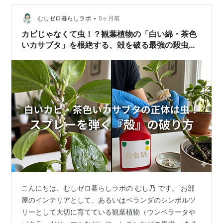
としてわかりやすく紹介します。 「もう無理かも…」と
思っていたシールも、意外と簡単にきれいになります
•
むしゼロ暮らしラボ
5ヶ月前
よ。 シールをきれいに剥がす基本…
カビじゃなくて虫！？観葉植物の「白い綿・茶色
いカサブタ」を根絶する、殻を破る最強の殺虫戦
術
こんにちは、むしゼロ暮らしラボの むし乃 です。 お部
屋のインテリアとして、あるいはベランダのシンボルツ
リーとして大切に育てている観葉植物（ウンベラータや