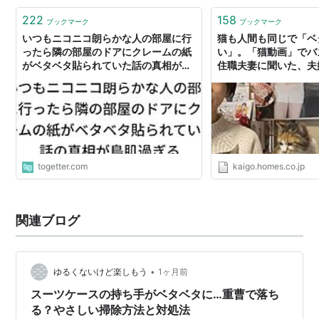
222
158
ブックマーク
ブックマーク
いつもニコニコ朗らかな人の部屋に行
猫も人間も同じで「ベ
ったら隣の部屋のドアにクレームの紙
い」。「猫動画」でバ
がベタベタ貼られていた話の真相が鳥
住職夫妻に聞いた、夫
肌過ぎる
感｜tayorini by LIF
togetter.com
kaigo.homes.co.jp
関連ブログ
•
ゆるくないけど楽しもう
1ヶ月前
スーツケースの持ち手がベタベタに…重曹で落ち
る？やさしい掃除方法と対処法