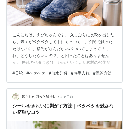
こんにちは、えびちゃんです。 久しぶりに長靴を出した
ら、表面がベタベタして手にくっつく…。玄関で触った
だけなのに、指先がなんだかネバついてしまって「こ
れ、どうしたらいいの？」と困ったことはありません
か。 長靴のベタつきは、汚れというより素材の劣化が原
因になっていることが多いです。ただ、状態によっては
#
長靴
#
ベタベタ
#
加水分解
#
お手入れ
#
保管方法
「落として使い続けられるケース」もありますし、逆に
「無理に触らず買い替えを検討した方が安全」なケース
もあります。 この記事では、初心者の方でも迷いにくい
•
ように、 長靴がベタベタする主な原因（加水分解・保管
暮らしの困った解決帖
4ヶ月前
環境） 今すぐ試せる落とし方3選（エタノール／重曹／
シールをきれいに剥がす方法｜ベタベタを残さな
パーツクリーナー） やってはいけないNG行動…
い簡単なコツ