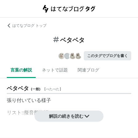
はてなブログ トップ
ベタベタ
このタグでブログを書く
言葉の解説
ネットで話題
関連ブログ
ベタベタ
(
一般
)
【
べたべた
】
張り付いている様子
リスト::擬音擬態語
解説の続きを読む