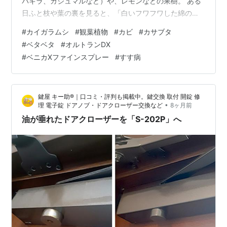
パキラ、ガジュマルなど）や、レモンなどの果樹。 ある
日ふと枝や葉の裏を見ると、「白いフワフワした綿のよ
うなカビ」がびっしり生えていたり、「茶色くて丸いカ
#
カイガラムシ
#
観葉植物
#
カビ
#
カサブタ
サブタ」のようなものが茎にへばりついているのを発見
#
ベタベタ
#
オルトランDX
したことはありませんか？ 「風通しが悪くてカビが生え
#
ベニカXファインスプレー
#
すす病
ちゃったのかな？」と思って触ってみると、ブニュッと
した感触が……。そう、そのカビやカサブタの正体は、植
物の汁を吸い尽くす凶悪な吸汁害虫「カイガラムシ」の
鍵屋 キー助®｜口コミ・評判も掲載中。鍵交換 取付 開錠 修
集団なのです。 1. 葉っぱや床が「ベタ…
•
理 電子錠 ドアノブ・ドアクローザー交換など
8ヶ月前
油が垂れたドアクローザーを「S-202P」へ