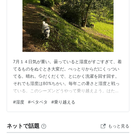
7月１４日気が重い。曇っていると湿度がすごすぎて、着
てるものをぬぐとき大変だ。べっとりからだにくっつい
てる。晴れ。💦だくだくで、とにかく洗濯を回す回す。
それでも湿度は80%ちかい。毎年この暑さと湿度と戦っ
ている。このシーズンどうやって乗り越えよう。はたと
思う。クーラー。扇風機。でも、外を歩くときは？日傘
#
湿度
#
ベタベタ
#
乗り越える
手袋帽子冬と変わらならぬ装備にいら立つ。せめて、か
りっと乾いて遅れ、洗濯物
ネットで話題
もっと見る