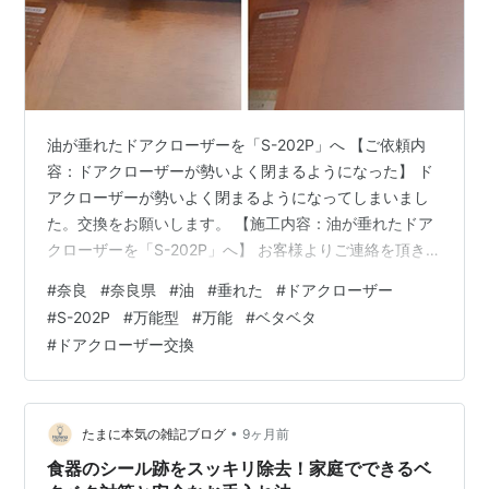
油が垂れたドアクローザーを「S-202P」へ 【ご依頼内
容：ドアクローザーが勢いよく閉まるようになった】 ド
アクローザーが勢いよく閉まるようになってしまいまし
た。交換をお願いします。 【施工内容：油が垂れたドア
クローザーを「S-202P」へ】 お客様よりご連絡を頂き、
現場にて既存のドアクローザーをよく見ると、わずかに
#
奈良
#
奈良県
#
油
#
垂れた
#
ドアクローザー
油が漏れておりました。 さらに、扉にも油が垂れてベタ
#
S-202P
#
万能型
#
万能
#
ベタベタ
ベタになっています。 ドアクローザーの油は、本来漏れ
#
ドアクローザー交換
出ないもので、このような油漏れは本体の寿命となり、
交換必要する必要があります。 すぐにご成約となり、万
能型のドアクローザーである、RYOBIの「S-202P」に取
り替えたところ、…
•
たまに本気の雑記ブログ
9ヶ月前
食器のシール跡をスッキリ除去！家庭でできるベ