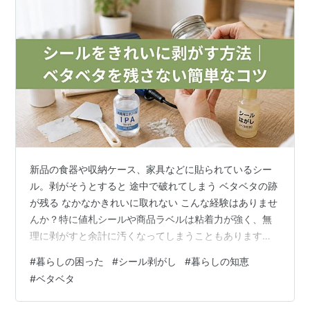
新品の食器や収納ケース、家具などに貼られているシー
ル。剥がそうとすると 途中で破れてしまう ベタベタの跡
が残る なかなかきれいに取れない こんな経験はありませ
んか？特に値札シールや商品ラベルは粘着力が強く、無
理に剥がすと余計に汚くなってしまうこともあります。
でも実は、ちょっとしたコツを知っておくだけでシール
#
暮らしの困った
#
シール剥がし
#
暮らしの知恵
はきれいに剥がせるようになります。 この記事では、 シ
#
ベタベタ
ールをきれいに剥がす基本の方法 ベタベタが残ったとき
の対処法 家にあるものでできる裏ワザ を、暮らしの知恵