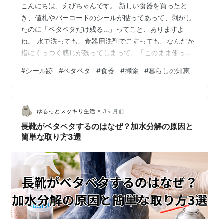
こんにちは、えびちゃんです。 新しい食器を買ったと
き、値札やバーコードのシールが貼ってあって、剥がし
たのに「ベタベタだけ残る…」ってこと、ありますよ
ね。 水で洗っても、食器用洗剤でこすっても、なんだか
指にくっつく感じが残ってしまって、「このまま使って
大丈夫かな？」と不安になる方も多いと思います。 でも
#
シール跡
#
ベタベタ
#
食器
#
掃除
#
暮らしの知恵
安心してください。食器のベタつきは、コツさえ分かれ
ば家にあるものできれいに落とせることがほとんどで
す。 この記事では、初心者の方でも迷わないように、 な
•
ぜシール跡がベタベタするのか（原因） まず確認したい
ゆるっとスッキリ生活
3ヶ月前
「素材別の注意点」 家にあるものでできる落とし方（手
長靴がベタベタするのはなぜ？加水分解の原因と
順つき） しつこいときの市販アイテムの選び…
簡単な取り方3選