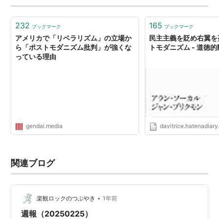
あるの😱 そこで登場したのがポストモダニズム！ 👦「ね
ぇオネェさん！ポストモダニズム…
232
165
ブックマーク
ブックマーク
アメリカで「リベラリズム」の立場か
民主主義を貶め右翼を
ら「ポストモダニズム批判」が強くな
トモダニズム - 道徳
っている理由
gendai.media
davitrice.hatenadiary
関連ブログ
•
楽観ロックのつぶやき
1年前
週報（20250225）