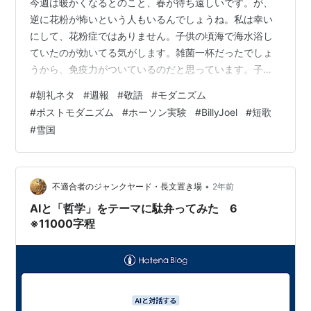
今週は暖かくなるとのこと、春が待ち遠しいです。が、
逆に花粉が怖いという人もいるんでしょうね。私は幸い
にして、花粉症ではありません。子供の頃海で海水浴し
ていたのが効いてる気がします。雑菌一杯だったでしょ
うから、免疫力がついているのだと思っています。子ど
もをアレルギーに強くするためにはできるだけ不潔にし
#
朝礼ネタ
#
週報
#
敬語
#
モダニズム
たほうがいいといいます。それもどうかなと思ったりし
#
ポストモダニズム
#
ホーソン実験
#
BillyJoel
#
短歌
ますが、抗菌、滅菌など徹底しすぎちゃうと、雑菌に触
#
雪国
れ、それに抗う力がつかない、ということなんでしょう
ね。 田舎の子供は床舐めたりしてるよ。。。 【今回の言
葉】-----------------------------------------「なぜ人は…
•
不適合者のジャンクヤード・長文置き場
2年前
AIと「哲学」をテーマに駄弁ってみた 6
※11000字程