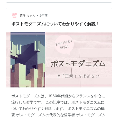
づきを掘り下げるヒントをくれるのです。 たとえば、こ
んなシーンを想像してください。電車で見かける「優先
席では席を譲りましょう」という標語。「これってマナ
•
哲学ちゃん
2年前
ー？ それとも法的強制力？」「『優先』って誰…
ポストモダニズムについてわかりやすく解説！
ポストモダニズムは、1960年代頃からフランスを中心に
流行した哲学です。 この記事では、ポストモダニズムに
ついてわかりやすく解説します。 ポストモダニズムの概
要 ポストモダニズムの代表的な哲学者 ポストモダニズム