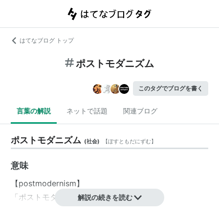
はてなブログ トップ
ポストモダニズム
このタグでブログを書く
言葉の解説
ネットで話題
関連ブログ
ポストモダニズム
(
社会
)
【
ぽすともだにずむ
】
意味
【postmodernism】
「
ポストモダン
」
解説の続きを読む
近代主義がもたらした大量生産大量消費による画一的な