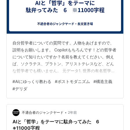
自分哲学者についての質問です。人物をあげますので、
説明をお願いします。 Copilotもちろんです！どの哲学者
について知りたいですか？名前を教えてください。例え
ば、ソクラテス、プラトン、アリストテレスなど、どん
な哲学者でも構いません。 元データ1. 世界の有名哲学者
30人一覧！古代から現代まで思想家を国別で ...2. 思想家
#
AIにゆっくり教わる
#
ポストモダニズム
#
構造主義
一覧 - Wikipedia3. 歴史上の哲学者一覧｜孔子・老子・ジ
#
デリダ
ョンロックなど有名人20選 ... 自分ミシェル・フーコーで
す。昔から雑食でいろんな学問を齧ってはきたのです
が、「構造主義」「ポストモダニズム」は、一切興味を
引かれなかったんですね。 友人から久しぶりに名…
•
不適合者のジャンクヤード
2年前
AIと「哲学」をテーマに駄弁ってみた 6
※11000字程