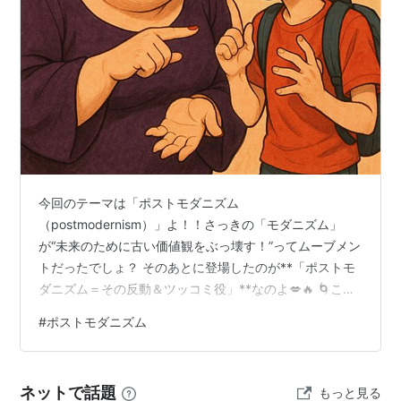
今回のテーマは「ポストモダニズム
（postmodernism）」よ！！さっきの「モダニズム」
が“未来のために古い価値観をぶっ壊す！”ってムーブメン
トだったでしょ？ そのあとに登場したのが**「ポストモ
ダニズム＝その反動＆ツッコミ役」**なのよ💋🔥 🌀この
記事では「ポストモダニズムって何？なんで重要？」を
#
ポストモダニズム
わかりやすく説明するわよ〜！ モダニズムは 科学こそ正
義 合理的でシンプル！ 未来は明るい！ 進歩こそ正し
い！ って考えて突っ走ったのね🚀 でも、その結果、街は
ネットで話題
もっと見る
無機質人は孤独人生は意味不明 ってなっちゃった部分も