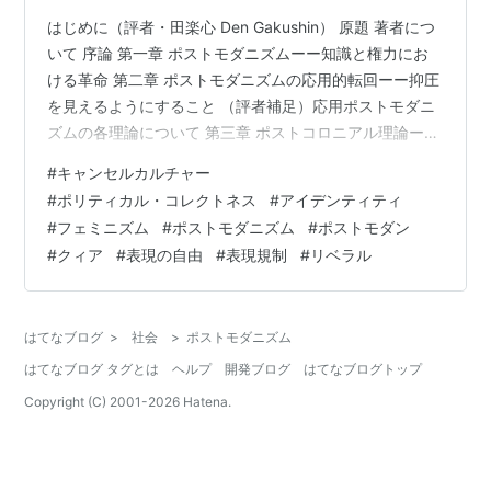
はじめに（評者・田楽心 Den Gakushin） 原題 著者につ
いて 序論 第一章 ポストモダニズムーー知識と権力にお
ける革命 第二章 ポストモダニズムの応用的転回ーー抑圧
を見えるようにすること （評者補足）応用ポストモダニ
ズムの各理論について 第三章 ポストコロニアル理論ーー
他者を救うために西洋を解体する 第四章 クィア理論ーー
#
キャンセルカルチャー
「普通」からの解放 第五章 批判的人種理論とインターセ
#
ポリティカル・コレクトネス
#
アイデンティティ
クショナリティ ーーいたるところにある人種差別を終わ
#
フェミニズム
#
ポストモダニズム
#
ポストモダン
らせるために 第六章 フェミニズムとジェンダー研究ーー
#
クィア
#
表現の自由
#
表現規制
#
リベラル
洗練された単純化 第七章 障害学と肥満研究ーー支援グル
ープのアイデンティティ理論 第八章 「社会正義」の研…
はてなブログ
>
社会
>
ポストモダニズム
はてなブログ タグとは
ヘルプ
開発ブログ
はてなブログトップ
Copyright (C) 2001-
2026
Hatena.