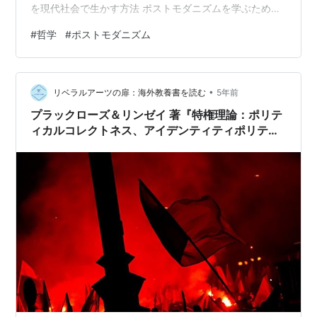
を現代社会で生かす方法 ポストモダニズムを学ぶための
おすすめ入門書 ポストモダニズムとは？ 西洋近代主義の
#
哲学
#
ポストモダニズム
反省 ポストモダニズムは「相対性」の哲学 ポストモダニ
ズムの主な哲学者 ジャン＝フランソワ・リオタール ジ
ル・ドゥルーズ ミシェル・フーコー ジャック・デリダ
•
ポストモダニズムから学べること ポストモダニズムのお
リベラルアーツの扉：海外教養書を読む
5年前
すすめ入門書 まとめ ポストモダニズムとは？ 西洋近代
プラックローズ＆リンゼイ 著『特権理論：ポリテ
主義の反省 ポス…
ィカルコレクトネス、アイデンティティポリティ
クス、フェミニズムはいかなる理論的根拠に基づ
いているのか』(2020年)／９０点