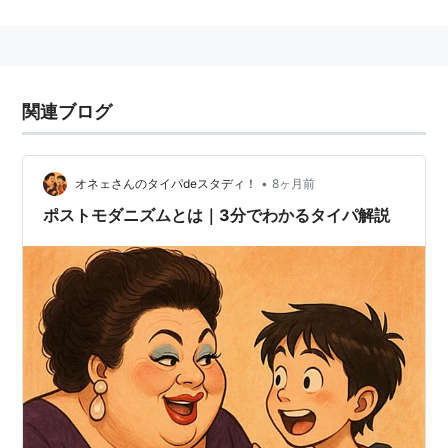
システムを批判する思想。
皆が同じ目的を志向する「大きな物語」の終焉や合理
性・機能性偏重への批判。
関連ブログ
関連用語
大衆
、
モダン
、
モダニズム
、
構造主義
、
ドゥルーズ
•
オネェさんのタイパdeスタディ！
8ヶ月前
ポストモダニズムとは｜3分でわかるタイパ解説