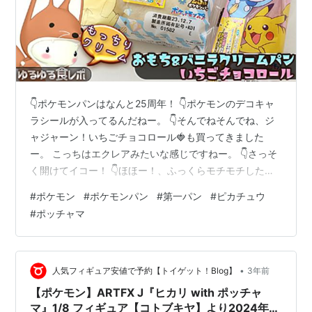
👇ポケモンパンはなんと25周年！ 👇ポケモンのデコキャ
ラシールが入ってるんだねー。 👇そんでねそんでね、ジ
ャジャーン！いちごチョコロール🍓も買ってきました
ー。 こっちはエクレアみたいな感じですねー。 👇さっそ
く開けてイコー！ 👇ほほー！、ふっくらモチモチした感
じのコッペパンですかねー。 👇イチゴロールもねー、お
#
ポケモン
#
ポケモンパン
#
第一パン
#
ピカチュウ
おー！これはすごーい、 👇全体がイチゴチョコに包まれ
#
ポッチャマ
ててさ、これはテンション上がっちゃいますねー😆 👇じ
ゃあね、シールの方から開けて行きまーす。 👇左下が、
ミミッキュ＆フワンテで、右下がサイドンと、フライゴ
ンですねー♪ （上の3枚はポケモン蒸しケーキをレビュー
•
人気フィギュア安値で予約【トイゲット！Blog】
3年前
したときのシールです。） 👇…
【ポケモン】ARTFX J『ヒカリ with ポッチャ
マ』1/8 フィギュア【コトブキヤ】より2024年5