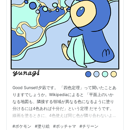
Good Sunset!夕凪です。 「四色定理」って聞いたことあ
りますでしょうか。Wikipediaによると 「平面上のいか
なる地図も、隣接する領域が異なる色になるように塗り
分けるには4色あれば十分だ」という定理 だそうです。
線画を塗るときに、4色使えば同じ色が隣り合わないよう
に塗り絵ができる、ということです。文章だと解りにく
#
ポケモン
#
塗り絵
#
ポッチャマ
#
チリーン
いかもしれませんが、あとで画像を出すので見てもらっ