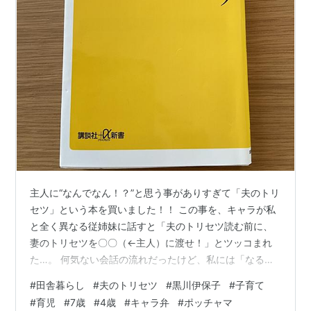
主人に“なんでなん！？”と思う事がありすぎて「夫のトリ
セツ」という本を買いました！！ この事を、キャラが私
と全く異なる従姉妹に話すと「夫のトリセツ読む前に、
妻のトリセツを〇〇（←主人）に渡せ！」とツッコまれ
た…。 何気ない会話の流れだったけど、私には「なるほ
ど！」と自分にない所を突かれたなんとも言えない爽快
#
田舎暮らし
#
夫のトリセツ
#
黒川伊保子
#
子育て
感に包まれた！ やっぱり自分と全く異なる雰囲気の人と
#
育児
#
7歳
#
4歳
#
キャラ弁
#
ポッチャマ
過ごすことは楽しいですね…！ 娘にポッチャマのキャラ