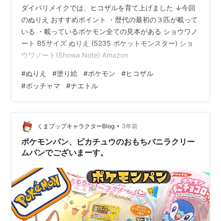
ダイパリメイクでは、ヒコザルを育て上げました ↓今回
のぬりえ おすすめポイント ・歴代の最初の３匹が載って
いる ・載っているポケモン全ての見本がある ショウワノ
ート B5サイズ ぬりえ (5235 ポケットモンスター) ショ
ウワノート(Showa Note) Amazon
#
ぬりえ
#
塗り絵
#
ポケモン
#
ヒコザル
#
ポッチャマ
#
ナエトル
•
くまプップキャラクターBlog
3年前
ポケモンパン、ピカチュウのおもちバニラクリー
ムパンでございまーす。