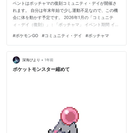
ベントはポッチャマの復刻コミュニティ・デイが開催さ
れます。 自分は年末年始で少し運動不足なので、この機
会に体を動かす予定です。 2026年1月の「コミュニテ
ィ・デイ（復刻）」：「ポッチャマ」 イベント期間 イベ
ント内容 イベントボーナス 終わりに… 2026年1月の「コ
#
ポケモンGO
#
コミュニティ・デイ
#
ポッチャマ
ミュニティ・デイ（復刻）」：「ポッチャマ」 イベント
期間 2026年1月4日（日）14：00～17：00まで イベン
ト内容 「ポッチャマ」が野生でいつもより多く出現しま
•
す。*運が良ければ色違いの「ポッチャマ」や、「スペシ
深海びより
1年前
ャル背景」をともなう「ポッチャマ」とも出会えるか
ポケットモンスター縮めて
も？！…