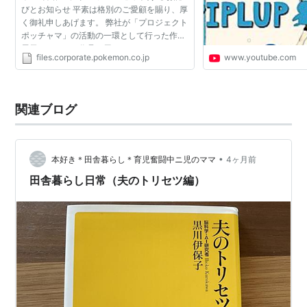
びとお知らせ 平素は格別のご愛顧を賜り、厚
く御礼申しあげます。 弊社が「プロジェクト
ポッチャマ」の活動の一環として行った作品
展示、またその作品を用い、 PUBLIC
files.corporate.pokemon.co.jp
www.youtube.com
TOKYOで販売された商品について、お問い
合わせやご指摘をいただくな...
関連ブログ
•
本好き＊田舎暮らし＊育児奮闘中ニ児のママ
4ヶ月前
田舎暮らし日常（夫のトリセツ編）