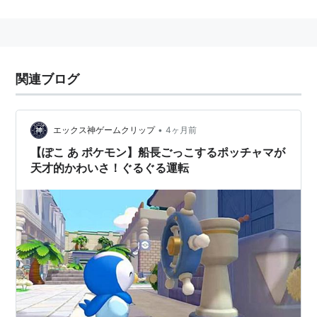
一種。第4世代『ダイヤモンド・パール』で登場。
シンオウ御三家、つまり『ダイヤモンド・パール』で最
初に選ぶ3匹のうちの1匹。みずタイプ。
関連ブログ
またアニメではヒカリが選んだポケモンでもある。
モデ
ル元はフェアリーペンギンに相当する。
•
エックス神ゲームクリップ
4ヶ月前
データ
【ぽこ あ ポケモン】船長ごっこするポッチャマが
天才的かわいさ！ぐるぐる運転
図鑑番号
全国図鑑
No.393
シンオウ図鑑
No.007
分類
ペンギンポケモン
タイプ
みず
特性
げきりゅう
通常特性