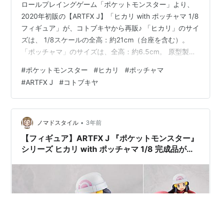
ロールプレイングゲーム「ポケットモンスター」より、
2020年初販の【ARTFX J】「ヒカリ with ポッチャマ 1/8
フィギュア」が、コトブキヤから再販♪ 「ヒカリ」のサイ
ズは、 1/8スケールの全高：約21cm（台座を含む）。
「ポッチャマ」のサイズは、全高：約6.5cm。 原型製作
は「タカヒ」「折田航」。 （※敬称略） 【再販】ARTFX
#
ポケットモンスター
#
ヒカリ
#
ポッチャマ
J『ヒカリ with ポッチャマ』ポケットモンスター 1/8 完
#
ARTFX J
#
コトブキヤ
成品フィギュアは、コトブキヤより2024年05月発売の予
定です♪ 【Amazon】ARTFX J『ヒカリ with ナエトル』
1/8 フィギュア【コトブキヤ】 【再販】ARTFX J『…
•
ノマドスタイル
3年前
【フィギュア】ARTFX J 『ポケットモンスター』
シリーズ ヒカリ with ポッチャマ 1/8 完成品があ
みあみで予約開始！ 現在値段がプレミアついて
ます