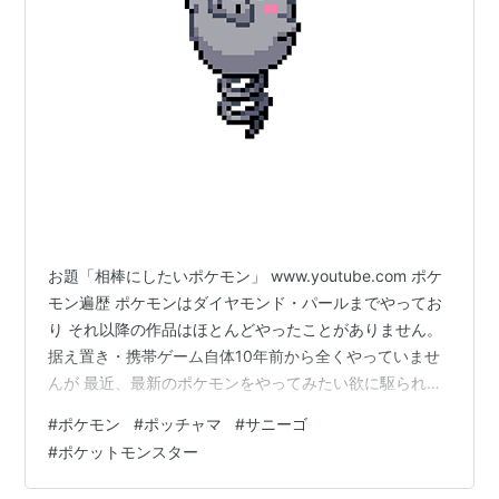
お題「相棒にしたいポケモン」 www.youtube.com ポケ
モン遍歴 ポケモンはダイヤモンド・パールまでやってお
り それ以降の作品はほとんどやったことがありません。
据え置き・携帯ゲーム自体10年前から全くやっていませ
んが 最近、最新のポケモンをやってみたい欲に駆られて
います。 昔はバネブーとチリーンがお気に入りで 「現実
#
ポケモン
#
ポッチャマ
#
サニーゴ
にいてくれたらな」とよく妄想していました。 傾向とし
#
ポケットモンスター
て可愛いポケモンが好きで、 ルビーサファイア時代はプ
ラスルとマイナンが好きすぎて意地でもこの二匹を引き