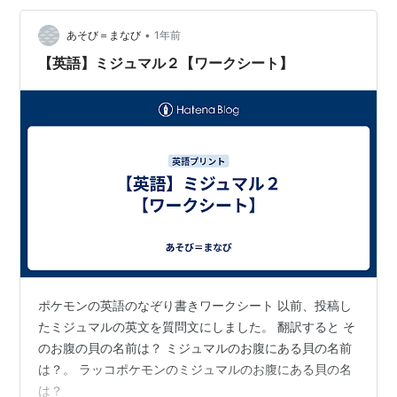
連れて全クリアをしていました。 途中からこの二匹はそ
こまで強くないとわかっていながら どうしても可愛いこ
•
あそび＝まなび
1年前
の二匹でクリ…
【英語】ミジュマル２【ワークシート】
ポケモンの英語のなぞり書きワークシート 以前、投稿し
たミジュマルの英文を質問文にしました。 翻訳すると そ
のお腹の貝の名前は？ ミジュマルのお腹にある貝の名前
は？。 ラッコポケモンのミジュマルのお腹にある貝の名
は？