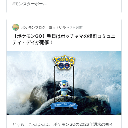
#
モンスターボール
弁をリクエストされましたが、帰ってきて「もうあのお
弁当辞めてな。海苔とチーズが全然合わんで気持ち悪か
ったわ。」と言い渡されました。笑 自分がリクエストし
たモンスターボールのキャラ弁よりも先…
•
ポケモンブログ ヨットい亭
7ヶ月前
【ポケモンGO】明日はポッチャマの復刻コミュニ
ティ・デイが開催！
どうも、こんばんは。 ポケモンGOの2026年週末の初イ