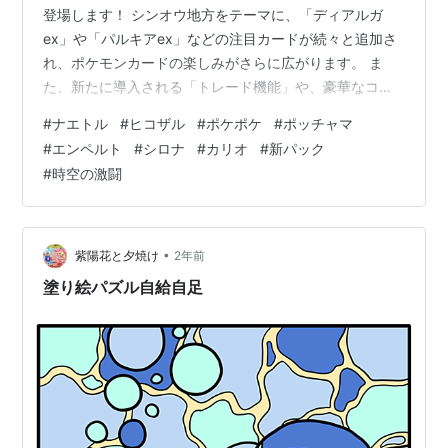
登場します！ シンオウ地方をテーマに、「ディアルガ
ex」や「パルキアex」などの注目カードが続々と追加さ
れ、ポケモンカードの楽しみがさらに広がります。 ま
た、新たに導入される「トレード機能」や、豪華なコレ
クションアイテムも注目ポイント。初心者から上級者ま
#
ナエトル
#
ヒコザル
#
ポケポケ
#
ポッチャマ
で、誰でも楽しめる内容となっています。 この記事で
#
エンペルト
#
シロナ
#
カリオ
#
新パック
は、新パックの魅力やカードの特徴、さらに攻略に役立
#
時空の激闘
つ情報を徹底解説します。読めば、新パックの楽しみ方
がきっとわかるはず！ぜひ最後までお読みください。 ポ
ケポケ新パック「時空の激闘」の全貌 ① シンオウ地方
がテーマ！「ディアルガex」と「パルキ…
•
紫陽花と夕焼け
2年前
塗り絵パズル自給自足