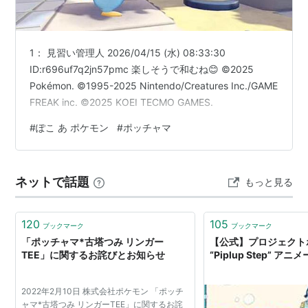
まけんき
隠れ特性
タマゴグループ
すいちゅう1
りくじょう
1： 見習い管理人 2026/04/15 (水) 08:33:30
ID:r696uf7q2jn57pmc 楽しそうで和むね😊 ©2025
高さ
0.4m
Pokémon. ©1995-2025 Nintendo/Creatures Inc./GAME
重さ
5.2kg
FREAK inc. ©2025 KOEI TECMO GAMES.
進化の系譜
#
ぽこ あ ポケモン
#
ポッチャマ
ポッチャマ
ポッタイシ
エンペルト
-Lv.16->
-Lv.36->
ネットで話題
もっと見る
120
105
ブックマーク
ブックマーク
「ポッチャマ*古塔つみ リンガー
【公式】プロジェクト
TEE」に関するお詫びとお知らせ
“Piplup Step” ア
2022年2月10日 株式会社ポケモン 「ポッチ
ャマ*古塔つみ リンガーTEE」に関するお詫