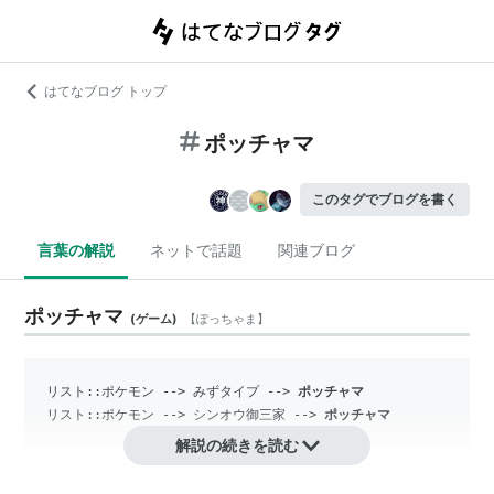
はてなブログ トップ
ポッチャマ
このタグでブログを書く
言葉の解説
ネットで話題
関連ブログ
ポッチャマ
(
ゲーム
)
【
ぽっちゃま
】
リスト::ポケモン
 --> 
みずタイプ
 --> 
ポッチャマ
リスト::ポケモン
 --> 
シンオウ御三家
 --> 
ポッチャマ
解説の続きを読む
『ポケットモンスター』シリーズに登場するポケモンの