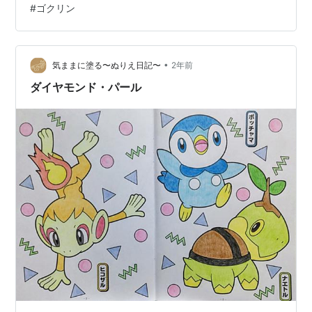
#
ゴクリン
た方が理解しやすいでしょう。 この四色定理を使った塗
り絵アプリがあります。こちらです。 play.google.com
大人の塗り絵パズル 紹介画像より あたしこのアプリ大好
きだったんですよ。お絵描きもパズルも好きだし、イ…
•
気ままに塗る〜ぬりえ日記〜
2年前
ダイヤモンド・パール