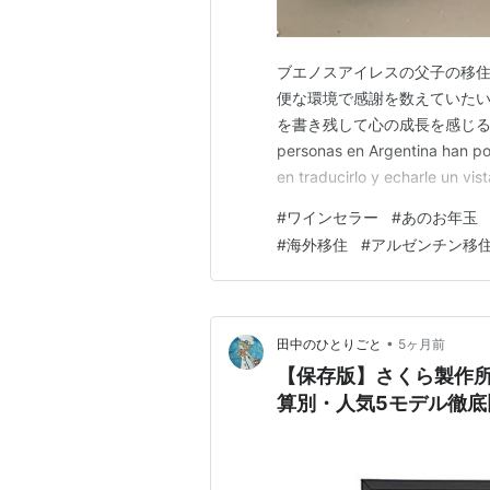
ブエノスアイレスの父子の移住
便な環境で感謝を数えていたい
を書き残して心の成長を感じるためのブロ
personas en Argentina han po
en traducirlo y echarle un vis
comentario! 日本…
#
ワインセラー
#
あのお年玉
#
海外移住
#
アルゼンチン移
•
田中のひとりごと
5ヶ月前
【保存版】さくら製作所
算別・人気5モデル徹底