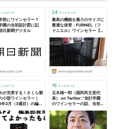
24
ブックマーク
ブックマーク
学部にワインセラー？
最高の機能を最小のサイズに
学園の当初設計図に記
最適な保管・FURNIEL（フ
朝日新聞デジタル
ァニエル）ワインセラー【ワ
イン・さくら製作所】 - ひよ
夫婦smile・グルメ旅行記
ww.asahi.com
www.lepommier.work
16
ブックマーク
ブックマーク
みが充実する！さくら製
玉木雄一郎（国民民主党代
の小型ワインセラー｜
表） on Twitter: "加計学園
26年3月（3週目）の編集
のワインセラーの話、当初か
買ってよかったもの - ソ
らその信憑性について疑問を
コ
感じてきたが、やはりガセネ
タの可能性も否定できない。
最新の設計図を入手して、慎