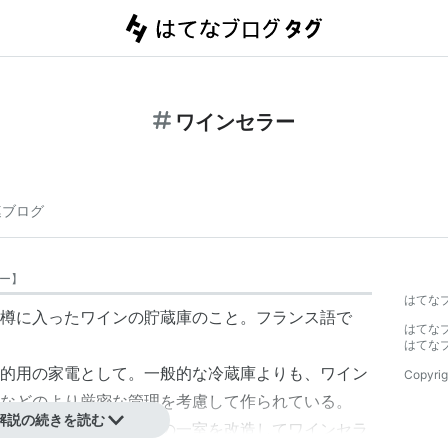
ワインセラー
連ブログ
ー
】
はてな
樽に入ったワインの貯蔵庫のこと。フランス語で
はてな
はてな
的用の家電として。一般的な冷蔵庫よりも、ワイン
Copyrig
などのより厳密な管理を考慮して作られている。
解説の続きを読む
借りたり、マンションの一室を改造してワインセラ