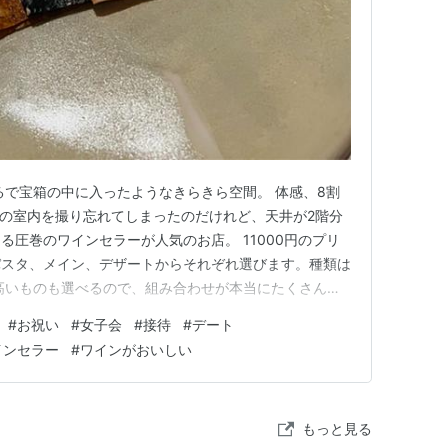
るで宝箱の中に入ったようなきらきら空間。 体感、8割
心の室内を撮り忘れてしまったのだけれど、天井が2階分
る圧巻のワインセラーが人気のお店。 11000円のプリ
パスタ、メイン、デザートからそれぞれ選びます。種類は
高いものも選べるので、組み合わせが本当にたくさんあ
一品。 サラミ4種類って意外も食べる機会ないですよ
#
お祝い
#
女子会
#
接待
#
デート
ブッラータチーズのカプレーゼ。 パスタはカルボナーラ
インセラー
#
ワインがおいしい
厚で、贅沢なパン…
もっと見る