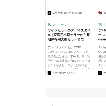
www.in-activism.com
s
16
16
ブックマーク
ブ
ワインセラーのデバイスタイ
デバ
ル | 家庭用小型セラーから長
ー 
期保存用大型セラーまで
devi
COR
デバイスタイルとは CORE
デバイ
COMPETENCE 単にスタイルや
COM
造形美だけを追い求めず、高い実
造形
用性と基本性能を合わせもつプロ
用性
ダクトを少し工夫すれば手の届く
ダク
価格で提供したい。製品・販売方
価格
devicestyle.co.jp
w
法・プライシングをトータルでデ
法・
ザインする。 デバイスタイル
ザイ
は、生活者のディマンドを創造す
は、
るトータルデザインを提案し続け
るト
ます。 ワイ...
ます。 