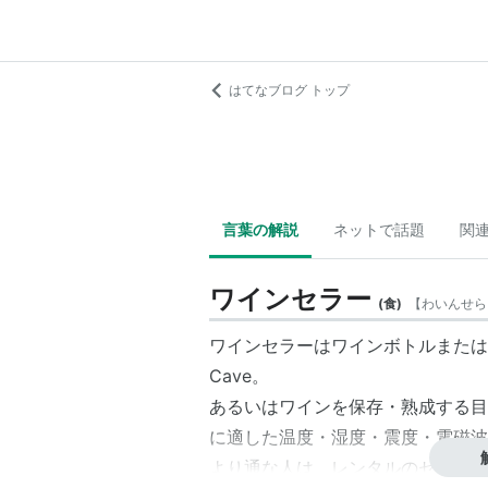
はてなブログ トップ
言葉の解説
ネットで話題
関
ワインセラー
(
食
)
【
わいんせら
ワインセラーはワインボトルまたは
Cave。
あるいはワインを保存・熟成する目
に適した温度・湿度・震度・電磁波
より通な人は、レンタルのセラーを