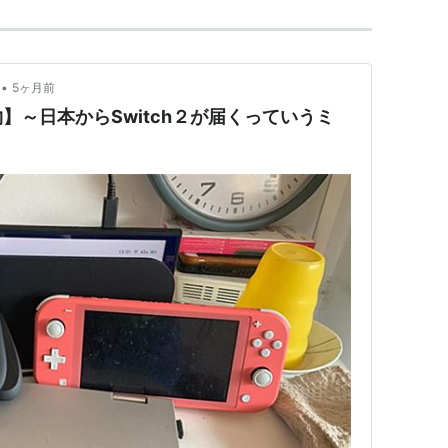
•
5ヶ月前
】～日本からSwitch２が届くっていうミ