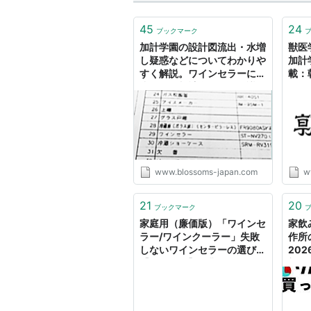
45
24
ブックマーク
加計学園の設計図流出・水増
獣医
し疑惑などについてわかりや
加計
すく解説。ワインセラーに矮
載：
小化する加計学園問題。議員
の衝撃発言。 - 桜咲き誇れ
www.blossoms-japan.com
w
21
20
ブックマーク
家庭用（廉価版）「ワインセ
家飲
ラー/ワインクーラー」失敗
作所
しないワインセラーの選び方
20
【おすすめ】 - 非アクティビ
部が
ズム。
レド