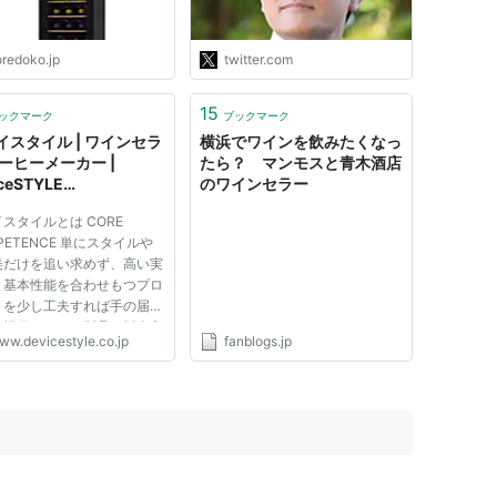
重に追求した方が良いと、昨
日、桜井座長や山井国対委員
長には伝えた。場合によって
oredoko.jp
twitter.com
は、巧妙な罠かもしれな
い。"
15
ックマーク
ブックマーク
イスタイル | ワインセラ
横浜でワインを飲みたくなっ
コーヒーメーカー |
たら？ マンモスと青木酒店
ceSTYLE
のワインセラー
PORATESITE
スタイルとは CORE
PETENCE 単にスタイルや
美だけを追い求めず、高い実
と基本性能を合わせもつプロ
トを少し工夫すれば手の届く
で提供したい。製品・販売方
ww.devicestyle.co.jp
fanblogs.jp
プライシングをトータルでデ
ンする。 デバイスタイル
生活者のディマンドを創造す
ータルデザインを提案し続け
ワイ...