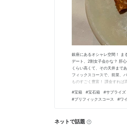
銀座にあるオシャレ空間！ ま
デート、2割女子会かな？ 肝
くらい高くて、その天井まであ
フィックスコースで、前菜、
ものすごく豊富！ 課金すれば
ります。 これはシェフからの
#
宝箱
#
宝石箱
#
サプライズ
ね。 前菜はトマトとイチゴと
#
プリフィックスコース
#
ワ
にしました。 卵黄がとても濃
ネットで話題