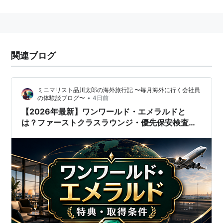
マイレージの共通積算，多数の空港におけるラウンジの
提供などのサービスや、加盟会社間におけるスムーズな
乗り継ぎを目的とした発着時刻の調整を行っている。
加盟航空会社(※:設立メンバー)
関連ブログ
アメリカン航空※ (AA, American Airlines：アメリカ)
- 1999年
ミニマリスト品川太郎の海外旅行記 〜毎月海外に行く会社員
•
の体験談ブログ〜
4日前
ブリティッシュ・エアウェイズ※ (BA, British
【2026年最新】ワンワールド・エメラルドと
Airways：イギリス) - 1999年
は？ファーストクラスラウンジ・優先保安検査・
キャセイパシフィック航空※ (CX, Cathay Pacific：
取得条件を解説
香港) - 1999年
香港ドラゴン航空 (KA, Dragonair：香港) - 2007
年
カンタス航空※ (QF, Qantas：オーストラリア) -
1999年
フィンランド航空 (AY, Finnair：フィンランド) -
1999年