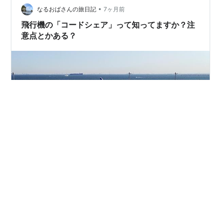
ていたオフラインフェアです。オフラインマーケットと
•
なるおばさんの旅日記
7ヶ月前
は、自社便就…
飛行機の「コードシェア」って知ってますか？注
意点とかある？
飛行機を予約するとき、「この便は〇〇航空とのコード