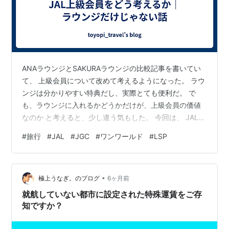
ANAラウンジとSAKURAラウンジの比較記事を書いてい
て、 上級会員について改めて考えるようになった。 ラウ
ンジは分かりやすい特典だし、実際とても便利だ。 で
も、ラウンジに入れるかどうかだけが、上級会員の価値
なのか と考えると、少し違う気もした。 今回は、 JALの
上級会員を考えるうえでよく出てくる LSP と JGC につ
#
旅行
#
JAL
#
JGC
#
ワンワールド
#
LSP
いて、 「ラウンジだけじゃない視点」も含めて整理して
みたい。 そもそもLSPとは？ LSP（Life Status Point）
は、 JALのフライトや関連サービスの利用によって 長期
•
的に積み上がっていく指標だ。 フライトに乗る JALのサ
極上うなぎ。のブログ
6ヶ月前
ービスを使う 特別なことをしなく…
就航していない都市に設定された特殊運賃をご存
知ですか？