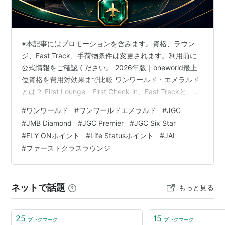
イベリア航空 (IB, Iberia：スペイン) - 1999年
ラン航空 (LA, LAN：チリ) - 2000年
日本航空 (JL, Japan Airlines：日本) - 2007年
※本記事にはプロモーションを含みます。資格、ラウン
マレーヴ・ハンガリー航空 (MA, Malev Hungarian
ジ、Fast Track、手荷物条件は変更されます。利用前に
Airlines：ハンガリー) - 2007年
公式情報をご確認ください。 2026年版｜oneworld最上
ロイヤル・ヨルダン航空 (RJ, Royal Jordanian：ヨ
位資格を費用対効果まで比較 ワンワールド・エメラルド
とは？ First Lounge、First Check-in、Fast Trackと、
ルダン) - 2007年
Sapphireで十分な人を整理します。 最上位oneworld tier
メキシカーナ航空 (MX, Mexicana：メキシコ) -
#
ワンワールド
#
ワンワールドエメラルド
#
JGC
First対象ラウンジ 100,000Diamond FOP基準 12,000Six
2009年
#
JMB Diamond
#
JGC Premier
#
JGC Six Star
Star LSP この記事の目次 【結論】①多くの旅行者はサ
S7航空 (S7, S7 Airlines：ロシア) - 2010年
#
FLY ONポイント
#
Life Statusポイント
#
JAL
ファイアで十分、最上位ラウンジを使う人はエメラルド
#
ファーストクラスラウンジ
【はじめに】②…
加盟予定航空会社
キングフィッシャー航空 (IT, Kingfisher Airlines：イ
ネットで話題
もっと見る
ンド) - 2011年加盟予定。
エア・ベルリン (AB, AIR BERLIN：ドイツ) - 2012年
25
15
加盟予定。
ブックマーク
ブックマーク