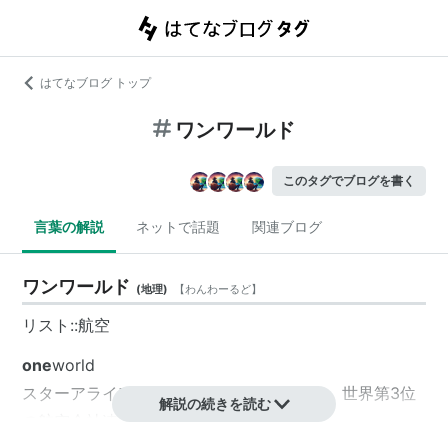
はてなブログ トップ
ワンワールド
このタグでブログを書く
言葉の解説
ネットで話題
関連ブログ
ワンワールド
(
地理
)
【
わんわーるど
】
リスト::航空
one
world
スターアライアンス、スカイチームに次ぐ、世界第3位
解説の続きを読む
の航空会社連合。1999年設立。