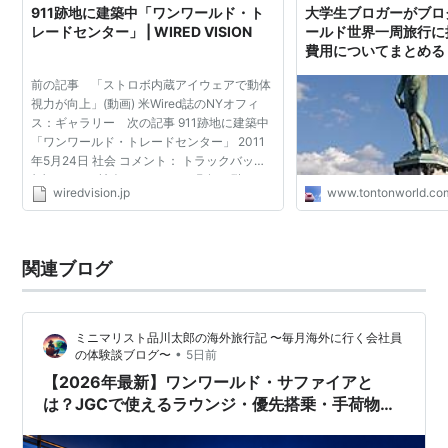
911跡地に建築中「ワンワールド・ト
大学生ブロガーがブロ
レードセンター」 | WIRED VISION
ールド世界一周旅行に
脱退航空会社
費用についてまとめる
トントン拍子
カナディアン航空※ (CP, Canadian Airlines：カナダ)
前の記事 「ストロボ内蔵アイウェアで動体
- 1999年加盟。
エア・カナダ
による買収により2000
視力が向上」(動画) 米Wired誌のNYオフィ
ス：ギャラリー 次の記事 911跡地に建築中
年に脱退。
「ワンワールド・トレードセンター」 2011
エア・リンガス (EL, Aer Lingus：アイルランド) -
年5月24日 社会 コメント： トラックバック
2000年加入。ビジネスモデルを変える理由で2007年
(0) フィード社会 Sam Gustin 現在64階まで
wiredvision.jp
www.tontonworld.co
鉄骨が組み上がり、ニュージャージーやブル
に脱退。
ックリンからもビル...
関連ブログ
ミニマリスト品川太郎の海外旅行記 〜毎月海外に行く会社員
•
の体験談ブログ〜
5日前
【2026年最新】ワンワールド・サファイアと
は？JGCで使えるラウンジ・優先搭乗・手荷物特
典を徹底解説