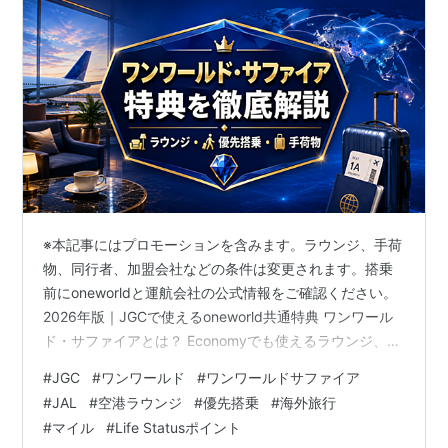
※本記事にはプロモーションを含みます。ラウンジ、手荷
物、同行者、加盟会社などの条件は変更されます。搭乗
前にoneworldと運航会社の公式情報をご確認ください。
2026年版｜JGCで使えるoneworld共通特典 ワンワール
ド・サファイアとは？ Economyでも使えるラウンジ、優
先搭乗、手荷物、同行者条件を初心者向けに整理しま
#
JGC
#
ワンワールド
#
ワンワールドサファイア
す。 16社正式加盟航空会社 Business対象ラウンジ 原則1
#
JAL
#
空港ラウンジ
#
優先搭乗
#
海外旅行
人ラウンジ同行者 +15kg重量制の共通基準 この記事の目
#
マイル
#
Life Statusポイント
次 ①ワンワールド・サファイアはJAL以外でも使える