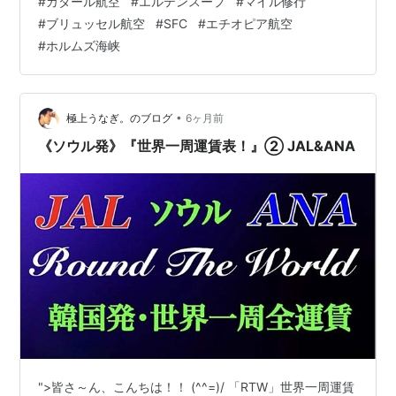
#
カタール航空
#
エルテンスープ
#
マイル修行
が狂いまくりです。 困った困ったこまどり姉妹。 でも、
#
ブリュッセル航空
#
SFC
#
エチオピア航空
夏くらいまでに落ち着きそうな様子なら、逆にカタール
#
ホルムズ海峡
航空（だけでなく、エミレーツ航空もエティハド航空
も）は、情勢が落ち着いて皆さんが大丈夫そうだなと思
うまでのわずかな時間だけ安くなると思…
•
極上うなぎ。のブログ
6ヶ月前
《ソウル発》『世界一周運賃表！』② JAL&ANA
">皆さ～ん、こんちは！！ (^^=)/ 「RTW」世界一周運賃