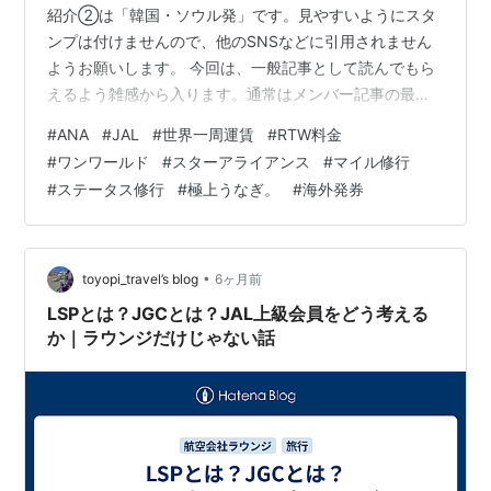
紹介②は「韓国・ソウル発」です。見やすいようにスタ
ンプは付けませんので、他のSNSなどに引用されません
ようお願いします。 今回は、一般記事として読んでもら
えるよう雑感から入ります。通常はメンバー記事の最後
で「応援メッセージ」的に記す内容ですが、「空を愛す
#
ANA
#
JAL
#
世界一周運賃
#
RTW料金
る」方すべてににお伝えしたいことでもあるのでこのよ
#
ワンワールド
#
スターアライアンス
#
マイル修行
うなカタチになりました。これには「航空券価格の変
#
ステータス修行
#
極上うなぎ。
#
海外発券
化」が大きく関係しています。 ＊ 雑感 ＊航空会社は世
界一周運賃まで隠していて心の底から驚いています。衝
撃的を受けたのは「RWTの情報・作成ページ」を見た時
でした。「基本料金が消えてい…
•
toyopi_travel’s blog
6ヶ月前
LSPとは？JGCとは？JAL上級会員をどう考える
か｜ラウンジだけじゃない話