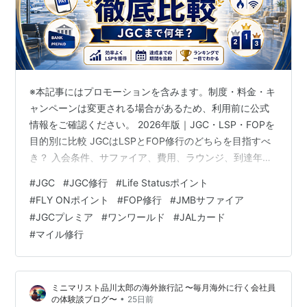
※本記事にはプロモーションを含みます。制度・料金・キ
ャンペーンは変更される場合があるため、利用前に公式
情報をご確認ください。 2026年版｜JGC・LSP・FOPを
目的別に比較 JGCはLSPとFOP修行のどちらを目指すべ
き？ 入会条件、サファイア、費用、ラウンジ、到達年数
から現実的な戦略を整理します。 1,500JGC新規入会LSP
#
JGC
#
JGC修行
#
Life Statusポイント
50,000サファイアFOP 5,0002026初回搭乗FOP 別制度
#
FLY ONポイント
#
FOP修行
#
JMBサファイア
JGCとサファイア この記事の目次 【はじめに】①JGC
#
JGCプレミア
#
ワンワールド
#
JALカード
はLSPとFOP修行のどちらを目指すべき？ ②LSP・
#
マイル修行
FOP・JGCの違い ③現在のJGC新規入会条件 ④旧JGC
修行と現在の制度の違い…
ミニマリスト品川太郎の海外旅行記 〜毎月海外に行く会社員
•
の体験談ブログ〜
25日前