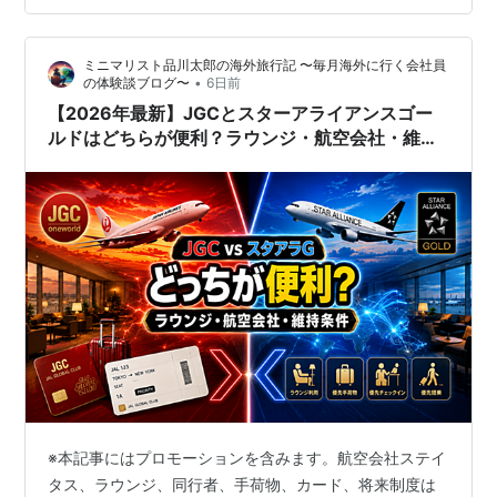
②ワンワールド・サファイアとは？ ③ワンワールドの
ステイタスは3段階 ④JGC会員がワンワ…
ミニマリスト品川太郎の海外旅行記 〜毎月海外に行く会社員
•
の体験談ブログ〜
6日前
【2026年最新】JGCとスターアライアンスゴー
ルドはどちらが便利？ラウンジ・航空会社・維持
条件を比較
※本記事にはプロモーションを含みます。航空会社ステイ
タス、ラウンジ、同行者、手荷物、カード、将来制度は