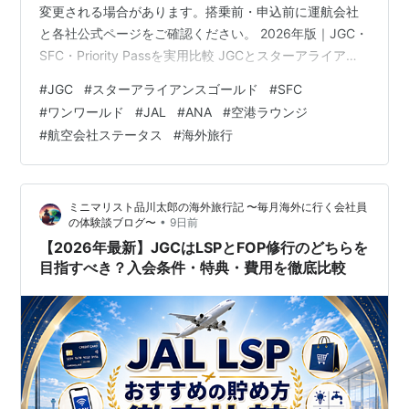
変更される場合があります。搭乗前・申込前に運航会社
と各社公式ページをご確認ください。 2026年版｜JGC・
SFC・Priority Passを実用比較 JGCとスターアライアン
スゴールドどちらが便利？ 航空会社・地域・ラウンジ・
#
JGC
#
スターアライアンスゴールド
#
SFC
家族・取得費・維持条件から、実際の旅行で使える方を
#
ワンワールド
#
JAL
#
ANA
#
空港ラウンジ
選びます。 16社oneworld正式加盟 26社Star Alliance加
#
航空会社ステータス
#
海外旅行
盟 約700oneworldラウンジ 1,000超Star系ラウンジ この
記事の目次 ①どちらが便利？ ②違い ③JGCとは
④Star G…
ミニマリスト品川太郎の海外旅行記 〜毎月海外に行く会社員
•
の体験談ブログ〜
9日前
【2026年最新】JGCはLSPとFOP修行のどちらを
目指すべき？入会条件・特典・費用を徹底比較