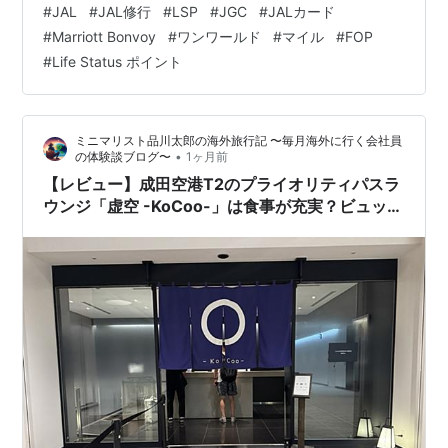
#
JAL
#
JAL修行
#
LSP
#
JGC
#
JALカード
す方法は、飛行機に何度も乗る「修行」だけではありま
#
Marriott Bonvoy
#
ワンワールド
#
マイル
#
FOP
せん。JALカードの初回搭乗ボーナス、Marriott Bonvoy
#
Life Status ポイント
との連携、日常生活でたまるLife Status ポイントまで、
選択肢が大きく広がりました。 短期でFLY ONステータ
スを取るならFOP、長期でJGCを目…
ミニマリスト品川太郎の海外旅行記 〜毎月海外に行く会社員
•
の体験談ブログ〜
1ヶ月前
【レビュー】成田空港T2のプライオリティパスラ
ウンジ「虚空 -KoCoo-」は食事が充実？ビュッフ
ェ＆注文メニューを利用した体験談紹介