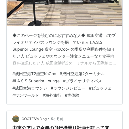
◆このページを読むのにおすすめな人◆ 成田空港T2でプ
ライオリティパスラウンジを探している人 I.A.S.S
Superior Lounge 虚空 -KoCoo- の場所や利用条件を知り
たい人 ビュッフェやカウンター注文メニューなど食事内
容を確認したい人 成田空港第2ターミナルから国際線に
乗る前に落ち着いて過ごしたい人 →このページで紹介す
#
成田空港T2虚空KoCoo
#
成田空港第2ターミナル
る内容は、、 【レビュー】成田空港T2のプライオリティ
#
I.A.S.S Superior Lounge
#
プライオリティパス
パスラウンジ「虚空 -KoCoo-」は食事が充実？ビュッフ
#
成田空港ラウンジ
#
ラウンジレビュー
#
ビュッフェ
ェ＆注文メニューを利用した体験談紹介 成田空港T2で国
#
ワンワールド
#
海外旅行
#
実体験
際線に乗る前、「プライオリティパスで食事ができるラ
ウンジはある？」と気になっていませんか？こ…
•
QOOTES's Blog
5ヶ月前
中東のアレで今年の飛行機乗り計画が狂って来