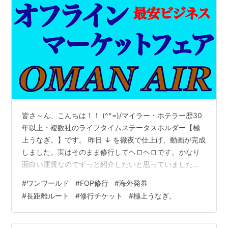
皆さ～ん、こんちは！！ (^^=)/マイラー・ホテラー歴30
年以上・複数社のライフタイムステータスホルダー【極
上うなぎ。】です。 昨日 ↓ を徹夜で仕上げ、動画が完成
しました。実はそのまま修行してヘロヘロです。かなり
面白い運賃なのでずっと紹介したいと思っていました。
メンバー解説がまだ仕上がってないので週末にアップ出
#
ワンワールド
#
FOP修行
#
海外発券
来るようにします。 凄い提携が自慢のNZ！『ソウル発・
#
長距離ルート
#
修行チケット
#
極上うなぎ。
オセアニア行き』運賃《NH/SQ/CX/KE/BR》にも乗れる
レインボールート♪ 実はオセアニア発の最安ビジネスクラ
スがあります。JLの代替運賃として作品にしたいと思っ