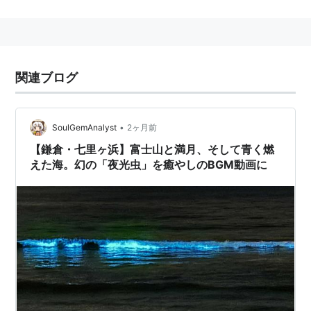
江ノ島電鉄（江ノ電）
藤沢
…
鎌倉高校前
←
七里ヶ浜
→
稲村ヶ崎
…
鎌倉
関連ブログ
•
SoulGemAnalyst
2ヶ月前
【鎌倉・七里ヶ浜】富士山と満月、そして青く燃
えた海。幻の「夜光虫」を癒やしのBGM動画に