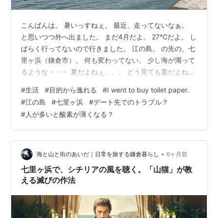
こんばんは。 暑いっすねぇ。 最近、走ってないなぁ。
と思いつつ外へ出ました。 まだ4月だよ。 27℃だよ。 し
ばらく行ってないので行きました。 江の島。 の先の、七
里ヶ浜（鎌倉市）。 何も変わってない。 少し海が濁って
るような・・・ 夏だよねぇ。。。 どう見ても夏だよね
ぇ。。。 海を見ながら煙草に火をつけて溜め息をついた
#
生活
#
目的から逸れる
#
I went to buy toilet paper.
ら、後ろから男性の声。 「あのぉ、すみません。」 は
#
江の島
#
七里ヶ浜
#
デート先でのトラブル？
い？俺っすか？ 「1万円札、千円札に両替できません
#
人が多いと酸素が薄くなる？
か？」 あー、ないっすね。どうかしたんですか？ 「車を
駐車場から出したいんですけど、 精算機が千円札しか使
えなくて。」 その辺にいる人に訊いてまわって、 ダメな
らコンビニ行く…
•
海と山と街のあいだ｜日常を旅する鎌倉暮らし
6ヶ月前
七里ヶ浜で、シチリアの風を聴く。「山猫」が教
える滅びの作法