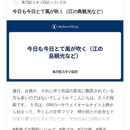
•
朱乃紅スキゾ日記
2ヶ月前
今日も今日とて風が吹く（江の島観光など）
連日、台風や、それに伴う気温の変化に翻弄されている
方も多いのではないでしょうか？こんにちは。久々の投
稿です。 ５月は、GWのハサウェイオールナイト上映か
ら始まって、平くんの文学フリマ、甥や姪との会合など
があり盛りだくさんでしたが、それのみには終わらず、
後半は、ZAQちゃん、藍井エイルさんのミニライブがあ
#
青春ブタ野郎シリーズ
#
青ブタ
#
江の島
#
藤沢