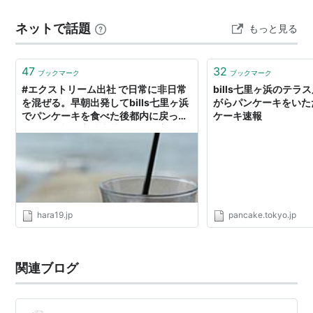
想的な空気感をそのまま残したくて、スマホで撮影した
ネットで話題
もっと見る
動画をYouTubeの癒やしBGMにまとめてみました。 心地
よい波の音と、静かなイン…
47
32
ブックマーク
ブックマーク
#エクストリーム出社 で日常に非日常
bills七里ヶ浜のテ
を混ぜる。早朝出発してbills七里ヶ浜
がらパンケーキをいただ
でパンケーキを食べた後都内に戻って
ケーキ速報
何食わぬ顔で定時出社する - 原宿・表
参道.jp
hara19.jp
pancake.tokyo.jp
関連ブログ