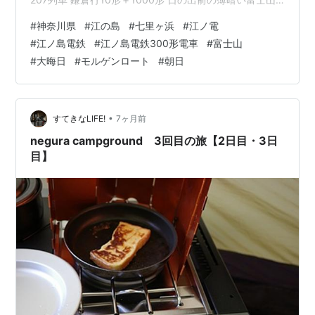
をバックにレトロ調の10形を先頭に電車は江の島の海岸
#
神奈川県
#
江の島
#
七里ヶ浜
#
江ノ電
を進んでいきます。 日の出前でも富士山の存在感は大き
#
江ノ島電鉄
#
江ノ島電鉄300形電車
#
富士山
いですね。 日の出 2025年最後の真っ赤な朝日がゆっく
#
大晦日
#
モルゲンロート
#
朝日
りと太平洋から上がってきて辺りを紅く染めていきま
す。 江ノ島電鉄 腰越～鎌倉高校前 211列車 鎌倉行 300
形 +1000形 紅く染まった富士山をバックに20…
•
すてきなLIFE!
7ヶ月前
negura campground 3回目の旅【2日目・3日
目】