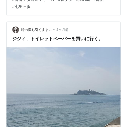
り、最後は、代々木果実混合の『代々木果実は、江の島
#
七里ヶ浜
の夢を見ない』ツアーで、サークルメンバーと、藤沢〜
江の島〜七里ヶ浜巡りをしてきました。なので、本当に
盛りだくさんでしたが、とても充実した一ヶ月でした。
特に江の島観光は、事前の雨予報からは想像も出来ない
•
時の満ち引くままに
4ヶ月前
くらいの晴天に恵まれ、青春ブタ野郎シリーズの…
ジジィ、トイレットペーパーを買いに行く。