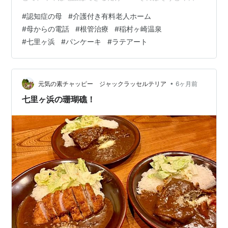
これから歯医者。 人生色々〜♪ 毎日母から２０回近く電
#
認知症の母
#
介護付き有料老人ホーム
話が来ます。 有料老人ホームに入居して１年と２ヶ月経
#
母からの電話
#
根管治療
#
稲村ヶ崎温泉
ちました。 決まって朝一の電話内容は 「私だけ春の格好
#
七里ヶ浜
#
パンケーキ
#
ラテアート
してる。何か暖かい服を持ってきて欲しい。」っと。 部
屋に置いてあるのに・・ 「薬を持ってきて」「薬を飲ん
でない」という電話は無くなりましたが 「お家に帰りた
いよ」 「なんでお家を売…
•
元気の素チャッピー ジャックラッセルテリア
6ヶ月前
七里ヶ浜の珊瑚礁！