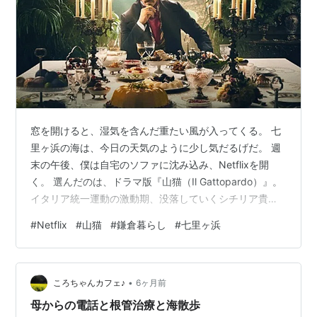
窓を開けると、湿気を含んだ重たい風が入ってくる。 七
里ヶ浜の海は、今日の天気のように少し気だるげだ。 週
末の午後、僕は自宅のソファに沈み込み、Netflixを開
く。 選んだのは、ドラマ版『山猫（Il Gattopardo）』。
イタリア統一運動の激動期、没落していくシチリア貴族
を描いた物語だ。 「シチリア（Sicilia）」と「七里ヶ浜
#
Netflix
#
山猫
#
鎌倉暮らし
#
七里ヶ浜
（Shichirigahama）」。 口に出してみると、なんとなく
響きが似ていないだろうか。いや、似ていないかもしれ
ない。だが、この際、似ていることにしておく。 今日の
•
僕のミッションは、この鎌倉の片隅で、地中海の風を感
ころちゃんカフェ♪
6ヶ月前
じることだ。これは単なる暇つぶしではない。組…
母からの電話と根管治療と海散歩