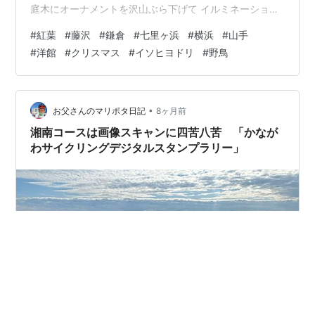
庭木にオーナメントを沢山ぶら下げて イルミネーション
も リビングのツリーも飾っていた👀 屋根裏からアレコレ
#
紅葉
#
藤沢
#
鎌倉
#
七里ヶ浜
#
横浜
#
山手
出して来て 年末になったら外して片づけて また屋根裏へ
#
洋館
#
クリスマス
#
イソヒヨドリ
#
野鳥
しまって。。。 その作業をやるパワーが ここ５年位で
徐々に消えてしまい、 今年はクリスマスに対する私の意
欲は 多分 残り８％だ。 。。。。。あのときめきは 何処
へ((((；ﾟДﾟ)))) 情動が起こらないんだから仕方がない(笑)
•
お父さんのマリポタ日記
8ヶ月前
…
湘南コースは画像スキャンに四苦八苦 「かなが
わサイクリングデジタルスタンプラリー」