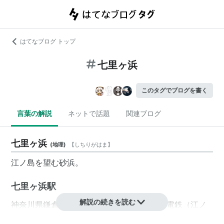
はてなブログ トップ
七里ヶ浜
このタグでブログを書く
言葉の解説
ネットで話題
関連ブログ
七里ヶ浜
(
地理
)
【
しちりがはま
】
江ノ島を望む砂浜。
七里ヶ浜駅
解説の続きを読む
神奈川県鎌倉市七里ガ浜1丁目にある江ノ島電鉄（江ノ
電）の駅。