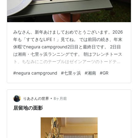
みなさん、新年あけましておめでとうございます。2026
年も「すてきなLIFE！」見てね。 では前回の続き、年末
休暇でnegura campground2日目と最終日です。 2日目
は湘南・七里ヶ浜ランニングです。 朝はフレンチトース
ト、ちなみにこのテーブルはゼインアーツのトードテー
ブルです。 IGT規格でスノーピークのOD缶ガスコンロも
#
negura campground
#
七里ヶ浜
#
湘南
#
GR
収まり、テーブルがすっきりしストレスなく調理できま
す。 朝の富士山 車で走っていると突然海が見え、見ごた
えある景色。よくTVで出てくる一場面と遭遇、なんだか
•
感動し目頭が熱くなりました。ここは何度も来ようとし
りあさんの世界
8ヶ月前
ましたが、ようやく来ることができました。と言っても
居留地の面影
すごい観…