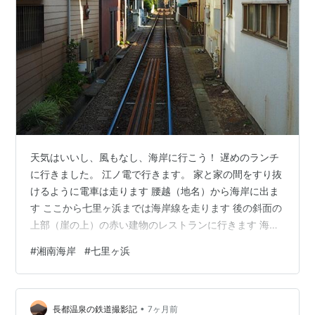
天気はいいし、風もなし、海岸に行こう！ 遅めのランチ
に行きました。 江ノ電で行きます。 家と家の間をすり抜
けるように電車は走ります 腰越（地名）から海岸に出ま
す ここから七里ヶ浜までは海岸線を走ります 後の斜面の
上部（崖の上）の赤い建物のレストランに行きます 海は
ここまで 七里ヶ浜駅で下車、線路沿いを歩いて、踏切で
#
湘南海岸
#
七里ヶ浜
もない線路を渡って、80段程の階段を上った先にあるレ
ストランですこんな場所にあるのに、じゃないですねこ
んな場所にあるから人気のレストランなのでしょうね イ
•
タリアンです眺望抜群です テラス席でのんびりとお喋り
長都温泉の鉄道撮影記
7ヶ月前