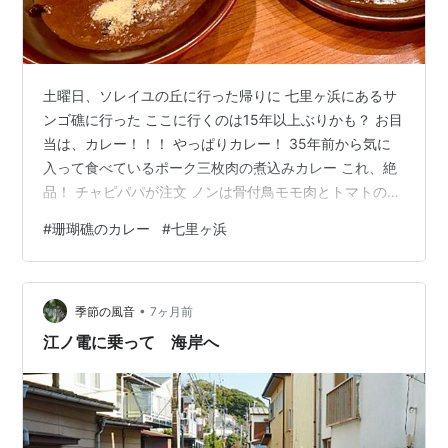
土曜日、ソレイユの丘に行った帰りに 七里ヶ浜にあるサ
ンゴ礁に行った ここに行くのは15年以上ぶりかも？ お目
当は、カレー！！！ やっぱりカレー！ 35年前から気に
入って食べているポーク三枚肉の煮込みカレー これ、絶
品！ チャピパパが注文 ノンは骨付鳥モモ肉とトマトのカ
レー 昔食べた時は骨付ではなかったけど 骨付肉はホロホ
#
珊瑚礁のカレー
#
七里ヶ浜
ロで美味しかった！ やっぱり外せないビーフサラダ！ 周
りを見ると、シーフードサラダを注文している人が多か
った お皿が貝殻の形で映えるからかな？ ビーフサラダ、
•
食べてほしいなあ〜！ 久しぶりに来たので、欲張って注
季節の風音
7ヶ月前
文しちゃった 美味しいから、ぺろっと食べれちゃうよ 珊
江ノ電に乗って 海岸へ
瑚礁のカレーは…