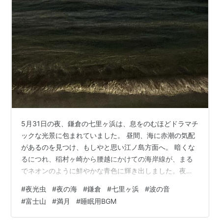
5月31日の夜、鎌倉の七里ヶ浜は、息をのむほどドラマチ
ックな光景に包まれていました。 昼間、海に赤潮の気配
があるのを見つけ、もしやと思い江ノ島方面へ。 暗くな
るにつれ、稲村ヶ崎から腰越にかけての海岸線が、まる
でネオンのように鮮やかな青色に輝き出しました。夜光
虫の発生です。 夜空に浮かぶ富士山のシルエット、海を
#
夜光虫
#
夜の海
#
鎌倉
#
七里ヶ浜
#
波の音
照らす満月、遠くきらめく江ノ島の灯り。 そして、足元
#
富士山
#
満月
#
睡眠用BGM
に広がる、胎動するように青く燃える光。 それは、いく
つかの偶然が重なった、奇跡のような夜でした。 あの幻