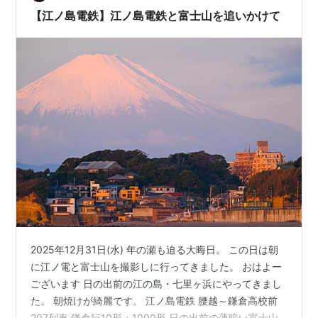
をしながら海原を眺めます テラスですが後（北側）が山
【江ノ島電鉄】江ノ島電鉄と富士山を追いかけて
で北風を遮るからか、寒さは…
2025年12月31日(水) 年の瀬も迫る大晦日。 この日は朝
に江ノ電と富士山を撮影しに行ってきました。 おはよー
ございます 日の出前の江の島・七里ヶ浜にやってきまし
た。 朝焼けが綺麗です。 江ノ島電鉄 腰越～鎌倉高校前
207列車 鎌倉行10形＋1000形 日の出前の薄暗い富士山