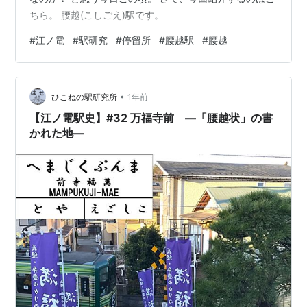
ちら。 腰越(こしごえ)駅です。
#
江ノ電
#
駅研究
#
停留所
#
腰越駅
#
腰越
•
ひこねの駅研究所
1年前
【江ノ電駅史】#32 万福寺前 —「腰越状」の書
かれた地—