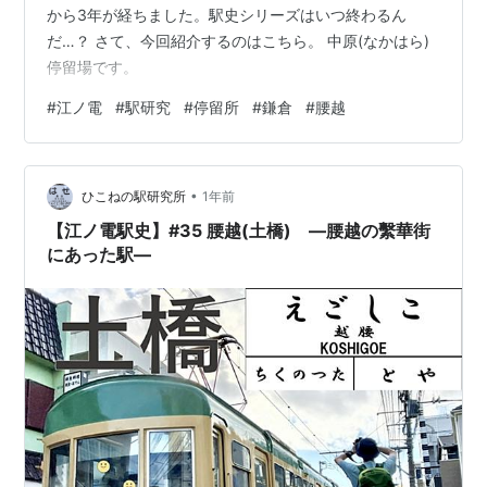
から3年が経ちました。駅史シリーズはいつ終わるん
だ…？ さて、今回紹介するのはこちら。 中原(なかはら)
停留場です。
#
江ノ電
#
駅研究
#
停留所
#
鎌倉
#
腰越
•
ひこねの駅研究所
1年前
【江ノ電駅史】#35 腰越(土橋) —腰越の繫華街
にあった駅—