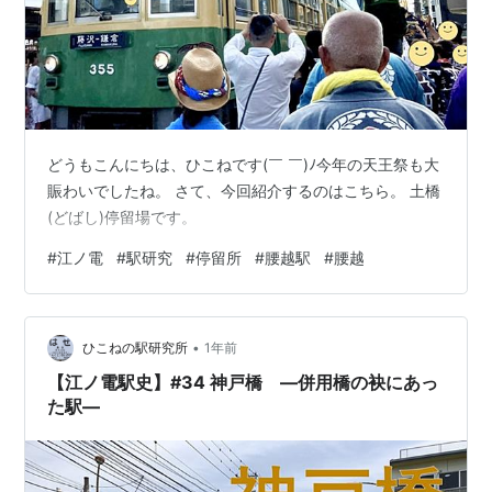
どうもこんにちは、ひこねです(￣ ￣)ﾉ今年の天王祭も大
賑わいでしたね。 さて、今回紹介するのはこちら。 土橋
(どばし)停留場です。
#
江ノ電
#
駅研究
#
停留所
#
腰越駅
#
腰越
•
ひこねの駅研究所
1年前
【江ノ電駅史】#34 神戸橋 —併用橋の袂にあっ
た駅—