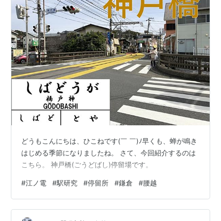
どうもこんにちは、ひこねです(￣ ￣)ﾉ早くも、蝉が鳴き
はじめる季節になりましたね。 さて、今回紹介するのは
こちら。 神戸橋(ごうどばし)停留場です。
#
江ノ電
#
駅研究
#
停留所
#
鎌倉
#
腰越