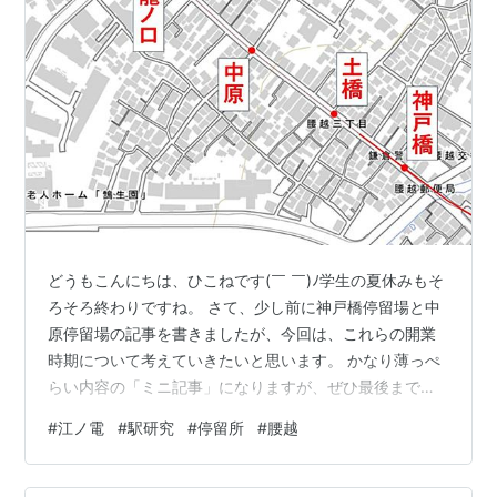
どうもこんにちは、ひこねです(￣ ￣)ﾉ学生の夏休みもそ
ろそろ終わりですね。 さて、少し前に神戸橋停留場と中
原停留場の記事を書きましたが、今回は、これらの開業
時期について考えていきたいと思います。 かなり薄っぺ
らい内容の「ミニ記事」になりますが、ぜひ最後までお
付き合いいただけますと幸いです。 ▲地理院地図に筆者
#
江ノ電
#
駅研究
#
停留所
#
腰越
加筆※赤線は旧線