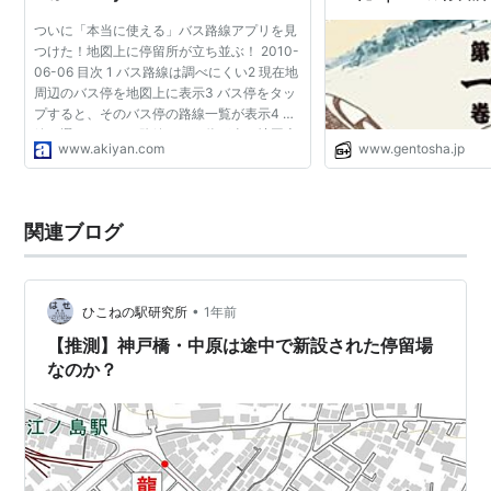
ついに「本当に使える」バス路線アプリを見
つけた！地図上に停留所が立ち並ぶ！ 2010-
06-06 目次 1 バス路線は調べにくい2 現在地
周辺のバス停を地図上に表示3 バス停をタッ
プすると、そのバス停の路線一覧が表示4 路
線を選ぶと、その路線のバス停が全て地図上
www.akiyan.com
www.gentosha.jp
に表示される！5 現在地からバス停までの徒
歩ルート表示 バ...
関連ブログ
•
ひこねの駅研究所
1年前
【推測】神戸橋・中原は途中で新設された停留場
なのか？