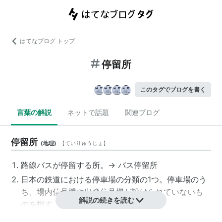
はてなブログ トップ
停留所
このタグでブログを書く
言葉の解説
ネットで話題
関連ブログ
停留所
(
地理
)
【
ていりゅうじょ
】
路線バス
が停留する所。→
バス停留所
日本の鉄道における
停車場
の分類の1つ。
停車場
のう
ち、場内信号機や出発信号機が設けられていないも
解説の続きを読む
のを指す。
路面電車
が停留する場所。→
路面電車停留場