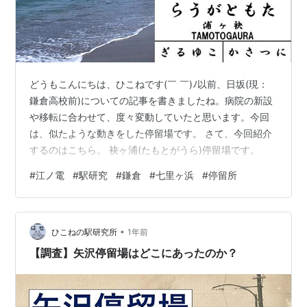
どうもこんにちは、ひこねです(￣ ￣)ﾉ以前、日坂(現：
鎌倉高校前)についての記事を書きましたね。病院の新設
や移転に合わせて、度々変動していたと思います。今回
は、似たような動きをした停留場です。 さて、今回紹介
するのはこちら。 袂ヶ浦(たもとがうら)停留場です。
#
江ノ電
#
駅研究
#
鎌倉
#
七里ヶ浜
#
停留所
•
ひこねの駅研究所
1年前
【調査】矢沢停留場はどこにあったのか？