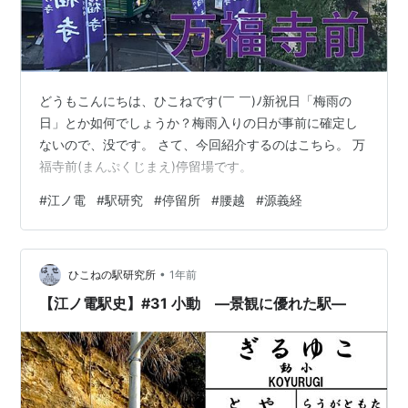
どうもこんにちは、ひこねです(￣ ￣)ﾉ新祝日「梅雨の
日」とか如何でしょうか？梅雨入りの日が事前に確定し
ないので、没です。 さて、今回紹介するのはこちら。 万
福寺前(まんぷくじまえ)停留場です。
#
江ノ電
#
駅研究
#
停留所
#
腰越
#
源義経
•
ひこねの駅研究所
1年前
【江ノ電駅史】#31 小動 —景観に優れた駅—