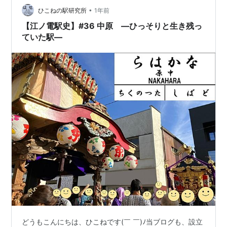
•
ひこねの駅研究所
1年前
【江ノ電駅史】#36 中原 —ひっそりと生き残っ
ていた駅—
どうもこんにちは、ひこねです(￣ ￣)ﾉ当ブログも、設立