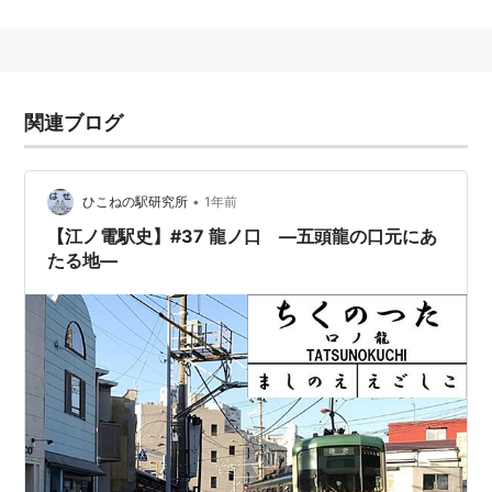
関連ブログ
•
ひこねの駅研究所
1年前
【江ノ電駅史】#37 龍ノ口 —五頭龍の口元にあ
たる地—