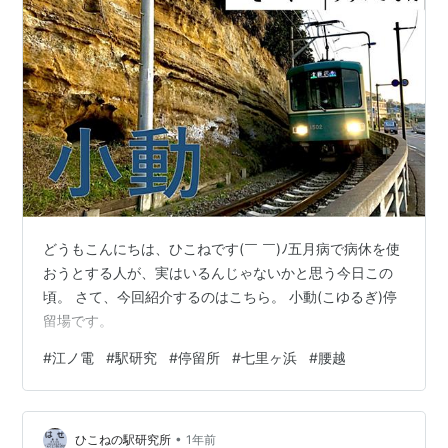
どうもこんにちは、ひこねです(￣ ￣)ﾉ五月病で病休を使
おうとする人が、実はいるんじゃないかと思う今日この
頃。 さて、今回紹介するのはこちら。 小動(こゆるぎ)停
留場です。
#
江ノ電
#
駅研究
#
停留所
#
七里ヶ浜
#
腰越
•
ひこねの駅研究所
1年前