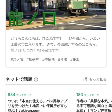
どうもこんにちは、ひこねです(￣ ￣)ﾉ今回から、いよい
よ藤沢市に入ります。 さて、今回紹介するのはこちら。
龍ノ口(たつのくち)停留場です。
#
江ノ電
#
駅研究
#
停留所
#
片瀬
#
藤沢
ネットで話題
もっと見る
634
183
ブックマーク
ブックマーク
ついに「本当に使える」バス路線アプ
作者の「異様な本気」
リを見つけた！地図上に停留所が立ち
る不可思議な面白さ 
並ぶ！ : akiyan.com
五郎』｜マンガ停留所