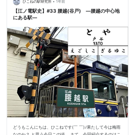
•
ひこねの駅研究所
1年前
【江ノ電駅史】#33 腰越(谷戸) —腰越の中心地
にある駅—
どうもこんにちは、ひこねです(￣ ￣)ﾉ果たして今は梅雨
なのか？ と思う今日この頃。 さて、今回紹介するのはこ