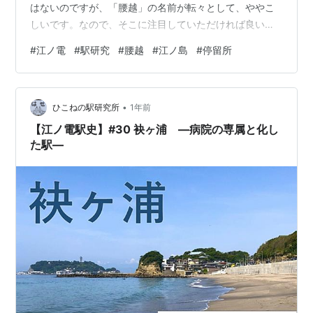
はないのですが、「腰越」の名前が転々として、ややこ
しいです。なので、そこに注目していただければ良いの
ではないかと思います(￣ ￣) ▲地理院地図に筆者加筆
#
江ノ電
#
駅研究
#
腰越
#
江ノ島
#
停留所
•
ひこねの駅研究所
1年前
【江ノ電駅史】#30 袂ヶ浦 —病院の専属と化し
た駅—