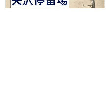
どうもこんにちは、ひこねです(￣ ￣)ﾉ 少し前に、幻の矢
沢停留場についての記事を書きました。この記事では、
停留場の推定位置は示しましたが、その選定経緯は示し
ませんでしたね。 というわけで、今回はその経緯を、(私
のメモ的に)記していこうと思います。
#
江ノ電
#
駅研究
#
七里ヶ浜
#
停留所
#
絵葉書