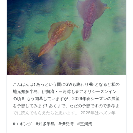
こんばんは❗️ あっという間にGWも終わり😂 となると私の
地元知多半島、伊勢湾・三河湾も春アオリシーズンイン
の頃🦑 もう開幕していますが、2026年春シーズンの展望
を予想してみます❗️ あくまで、ただの予想ですので参考ま
でに読んでもらえたらと思います。 2026年はハズレ年⁉️
いつから釣れる❓ なぜハズレ年❓ 今年は渋いかもだけど良
#
エギング
#
知多半島
#
伊勢湾
#
三河湾
いこともある❓ 最盛期はいつ❓ 最後に。