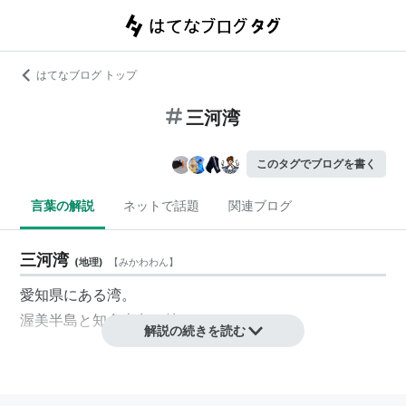
はてなブログ トップ
三河湾
このタグでブログを書く
言葉の解説
ネットで話題
関連ブログ
三河湾
(
地理
)
【
みかわわん
】
愛知県にある湾。
渥美半島
と
知多半島
に挟まれている。
解説の続きを読む