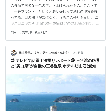
の養殖で有名な一色の港から上げられたもの。ここらで
「一色ブランド」というと鮮度好しって感じの印象を持
ってる。目の濁りがほぼなく、うろこの張りも良い。 ニ
ギス目ニギス科 水深100-400mほどの砂泥底に住む。 浅
いところの深海魚。 今度もハダカイワシの時のように、
#
魚
#
男料理
#
三河湾
重さがあって安いっていうのと、食べたことないので興
味本位で。 こんどは下ろして、めんつゆで30分ほど漬け
て、軽く火を通して、軽く塩振り、にしようと思う。 魚
•
をほとんど下ろしたことないけど、料理人の人に教えて
元添乗員の視点で見た宿情報＆体験記
9ヶ月前
もらった、何とかなる方法教えてもらったので、最悪何
📺 テレビで話題！深掘りレポート🕵️ 三河湾の絶景
とかなるんでは。 こないだの…
と“美白泉”が自慢の三谷温泉 ホテル明山荘(愛知県
蒲郡市)🏖️