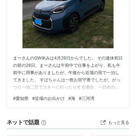
まーさんのGW休みは4月29日からでした。 その連休初日
の前の28日、まーさんは午前中で仕事を上がり、私も午
前中に用事がありましたが、午後から近場の宿で一泊し
てきました。 すばちゃんは一晩お留守番でしたが、がっ
つり一泊二日でスキーに行ったりする場合、一日めの朝3
時ごろ家を出て二日目の19時ごろ帰宅するとなると、40
#
愛知県
#
近場のお出かけ
#
海
#
三河湾
時間のお留守番です。 今回は一日目の14時に家を出て二
日目は12時ごろ帰ってきましたから、22時間のお留守
番。 すばちゃんにも比較的負担の少ない一泊です。 とは
ネットで話題
もっと見る
いえ、一日目の夜には「またニンゲン帰ってこないな
～」と思っていたと思いますが（ごめんね） ということ