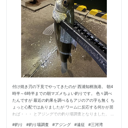
付け焼き刃の下見でやってきたのが 西浦知柄漁港。 朝4
時半～6時半までの朝マズメちょい釣りです。 色々調べ
たんですが 最近の釣果を調べるもアジのアの字も無く ち
ょっと心配ではありましたが ワームに反応する何かが居
れば・・・ とアジングでの釣り場調査となりました。 着
くと先行のアングラーが1人のみ。 ワタシが居た間は、そ
#
釣り
#
釣り場調査
#
アジング
#
遠征
#
三河湾
の人のみでした。 あまり知られていない穴場的な釣り場