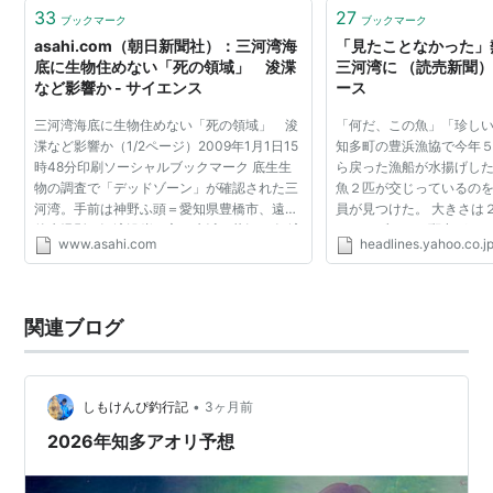
で4月28日、まずは私の…
33
27
ブックマーク
ブックマーク
asahi.com（朝日新聞社）：三河湾海
「見たことなかった」
底に生物住めない「死の領域」 浚渫
三河湾に （読売新聞） -
など影響か - サイエンス
ース
三河湾海底に生物住めない「死の領域」 浚
「何だ、この魚」「珍しい
渫など影響か（1/2ページ）2009年1月1日15
知多町の豊浜漁協で今年
時48分印刷ソーシャルブックマーク 底生生
ら戻った漁船が水揚げし
物の調査で「デッドゾーン」が確認された三
魚２匹が交じっているの
河湾。手前は神野ふ頭＝愛知県豊橋市、遠藤
員が見つけた。 大きさは
啓生撮影三河湾沿岸の主な水域の状況 三河湾
バルトブルーの斑点があ
www.asahi.com
headlines.yahoo.co.j
の海底に、酸素が乏しく生物がすめない「デ
熱帯海域に生息するカワ
ッドゾーン」が広範...
と分かった。猛...
関連ブログ
•
しもけんぴ釣行記
3ヶ月前
2026年知多アオリ予想