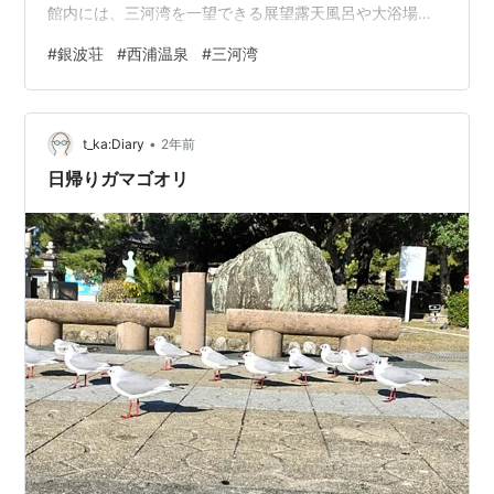
館内には、三河湾を一望できる展望露天風呂や大浴場が
完備されており、潮風を感じながらゆったりと温泉を楽
#
銀波荘
#
西浦温泉
#
三河湾
しめます。 また、プライベートな時間を過ごしたい方に
は、絶景を独り占めできる貸切露天風呂も用意されてい
ます。 客室 全47室の客室は、和室や洋室、露天風呂付き
•
客室など多彩なタイプがあり、全室から三河湾の美しい
t_ka:Diary
2年前
景色を堪能できます。 特に、露天風呂付き客室では、プ
日帰りガマゴオリ
ライベートな空間で贅沢な時間を…