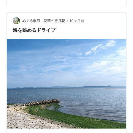
なのか？ 釣れないから皆、他に行っているのか？は 分か
りませんが、アングラーが居た形跡 少ないんですよね。
•
本来あってはいけないんですが コマセの跡とかね、あり
めぐる季節 花華の雪月花
10ヶ月前
がちなんですけど。 仕掛けが捨てられていたのを見つけ
海を眺めるドライブ
たので 見つけた…