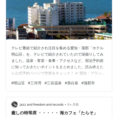
テレビ番組で紹介され注目を集める愛知・蒲郡「ホテル
明山荘」を、テレビで紹介されていたので深掘りしてみ
ました。温泉・客室・食事・アクセスなど、宿泊予約前
に知っておきたいポイントをまとめました。読み終えた
ら公式予約ページで空室をチェック！ ✔︎ 宿泊・プランを
確認する（予約ページへ） 📺 テレビで話題になった“明
#
明山荘
#
三河湾
#
三谷温泉
#
美白泉
#
蒲郡市
山荘”の注目ポイント 番組で取り上げられたのは主に「三
河湾の絶景」「美肌に効く温泉」「体にやさしい取り組
み」の3点。実際に宿の公式情報を基に、それぞれを深掘
•
りしました。 🌊 絶景ロケーション 三河湾国定公園に面
jazz and freedom and records
9ヶ月前
したロケーションで、客室や館内から海が一望できま
癒しの特等席 ・・・・・ 海カフェ「たらそ」
す。 JR三河三谷駅からの無料送…