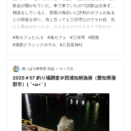
飲会が開かれていた。車で来ていたので試飲は出来ず、
雑談をしていると、西尾の海沿いに評判のカフェがある
との情報を得た。海と言っても三河湾なのでそれ程、気
にも留めなかったが、カミさんのリクエストで出かけ
た。 聞くところによると、オーナーと建築家が二人三脚
#
和カフェたらそ
#
海カフェ
#
三河湾
#
西尾
で7年もかけて完成させたそうです。 まだ夏の名残を感
#
蒲郡クラシックホテル
#
八百富神社
じさせるけれど、心地良い秋の潮風に晒された寛ぎの空
間に付け加える言葉は何一つございません。 道路と同じ
高さの草屋根がやっと緩くなった日差しに光っている。
「和カフェたらそ」から望む三河の海は実に美しかっ
•
陸っぱり研究所 日誌
10ヶ月前
た。知らなかったなぁ、県内にこんな景色が見られ…
2025＃57 釣り場調査＠西浦知柄漁港（愛知県蒲
郡市）( ˘•ω•˘ )