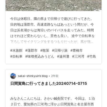
今日は休暇日。隣の県まで日帰りで遊びに行ってきた。
目的地は蒲郡市。高速道路ならばあっという間だが、今
日は浜名湖からは海沿いのバイパスを走ってみた。時間
はそれほど変わらないし、景色も良い。 途中で自転車を
下ろしてサイクリングをするつもりだったが、風が強く
て断念。今日はとにかく風が強くて、蒲郡の景勝地「竹
#
水族館
#
蒲郡市
#
散策
#
日帰り旅
#
豊橋市
島」へ渡る長い橋では甲高い風切音が鳴り、海鳥たちが
#
自転車
#
味噌煮込みうどん
#
遠州灘
#
三河湾
#
竹島
対地速度ゼロで浮遊する不思議な光景を見ることができ
た。 世界の美しい動物園と水族館 パイインターナショナ
ル Amazon 竹島のすぐ近くにある竹島水族館、そして生
命の海科学館が、今日の主な目的地だった。それ以外に
•
sakai-shinkyuin’s blog
2年前
は蒲郡の街を散策したり、豊橋市の中…
日間賀島に行ってきました20240714-0715