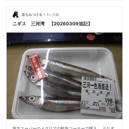
•
道をみつける
5ヶ月前
ニギス 三河湾 【20260309追記】
地方スーパーのメグリアの鮮魚コーナーで購入。 うなぎ