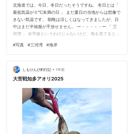
北海道では、今日、冬日だったそうですね。 冬日とは「
最低気温が０℃未満の日 」 まだ夏日の当地からは想像で
きない気温です。 朝晩は涼しくはなってきましたが、日
中はまだ半袖服が手放せません。 ー・－・－・ー 「 三
河湾 」 水平線というわけじゃないけど、海を見てると穏
やかな気持ちになります。 ロープで編まれた椅子。 掛け
#
写真
#
三河湾
#
海岸
心地、悪くなかったですよ。
•
しもけんぴ釣行記
1年前
大苦戦知多アオリ2025