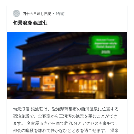
はなりませんが、暇つぶしにでも見てみてください😂 シ
•
ーズンイン 海況 今年の攻め所 ①潮を読んでのフィーデ
四十の日差し日記
1年前
ングポイント待ち伏せ作戦 ②イカのストックがあると思
旬景浪漫 銀波荘
われるシャロー藻場のスロー攻…
旬景浪漫 銀波荘は、愛知県蒲郡市の西浦温泉に位置する
宿泊施設で、全客室から三河湾の絶景を望むことができ
ます。 名古屋市内から車で約70分とアクセスも良好で、
都会の喧騒を離れて静かなひとときを過ごせます。 温泉