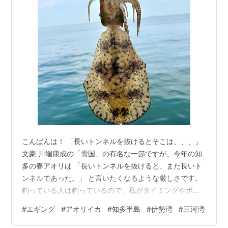
こんばんは！ 「長いトンネルを抜けるとそこは、、、」
文豪 川端康成の「雪国」の有名な一節ですが、今年の知
多の春アオリは 「長いトンネルを抜けると、また長いト
ンネルであった。」 と言いたくなるような厳しさです。
釣っている人は釣っているので、私がタイミングやポイ
ントを外してしまっている感が満載ではありますが、今
#
エギング
#
アオリイカ
#
知多半島
#
伊勢湾
#
三河湾
年の傾向を記録として書いておこうと思います。 スカし
てしまっている人が書いていることなのであまり当てに