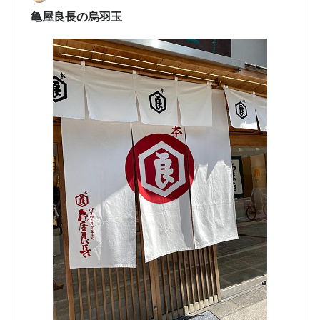
出ませんでした…
亀屋良長の烏羽玉