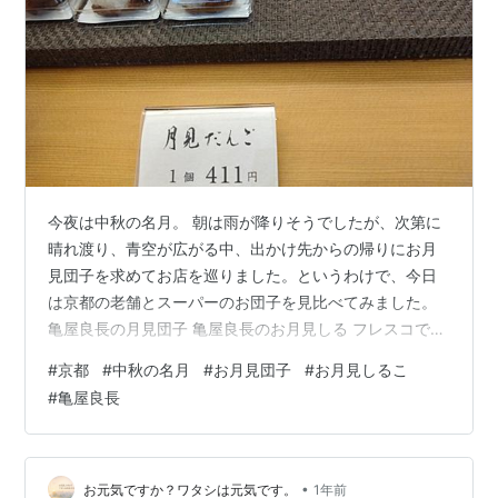
今夜は中秋の名月。 朝は雨が降りそうでしたが、次第に
晴れ渡り、青空が広がる中、出かけ先からの帰りにお月
見団子を求めてお店を巡りました。というわけで、今日
は京都の老舗とスーパーのお団子を見比べてみました。
亀屋良長の月見団子 亀屋良長のお月見しる フレスコで見
つけたお月見団子 月を見上げて 亀屋良長の月見団子 京
#
京都
#
中秋の名月
#
お月見団子
#
お月見しるこ
都・四条堀川の老舗「亀屋良長」さん。
#
亀屋良長
https://kameya-yoshinaga.com/ 創業200年以上の歴史
を持つ京菓子の名店で、季節ごとの和菓子が美しく並び
ます。そんな中、お月見団子はレジのすぐ近くに置いて
ありました。お値段は一個411円。少し高くて今回は手が
•
お元気ですか？ワタシは元気です。
1年前