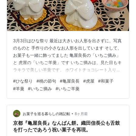
3月3日はひな祭り 最近は大きいお人形を出さずに、写真
のものと 手作りの小さなお人形を出しています そして、
お菓子も一緒に飾ってました 亀屋良長の「いちご摘み」
と 虎屋の「いちご羊羹」です いちご摘みは、見た目もキ
ラキラで美しい羊羹です。 ホワイトチョコレート入りの
羊羹、餅羊羹、白桃入りの錦玉羹が層になっていて、 い
#
ひな祭り
#
桃の節句
#
亀屋良長
#
虎屋
#
和菓子
ちご、みかんも飾られて、 和洋折衷でとても美味しかっ
#
羊羹
#
いちご摘み
#
いちご羊羹
たです いちご羊羹は、こし餡に苺を混ぜてあり 口に入れ
た瞬間に、かすかに苺の風味が・・・・という位で、 そ
れほどいちご感は有りませんが、季節のものだから買っ
てしまいます ひな祭り前のデパ地下は華やかなお菓子が
•
お菓子を巡る暮らしの雑記帖
8ヶ月前
多くて眼福です
京都『亀屋良長』なんばん餅。織田信長公も舌鼓
を打ったであろう祝い菓子を再現。