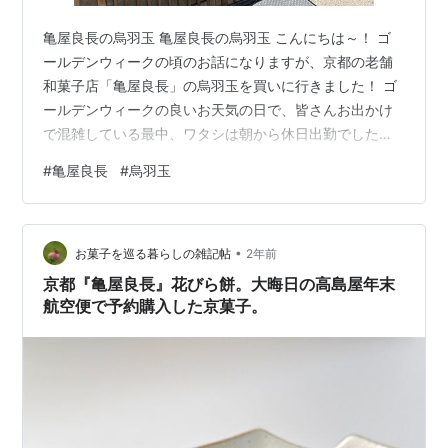
亀屋良長の烏羽玉 亀屋良長の烏羽玉 こんにちは～！ ゴ
ールデンウィークの頃のお話になりますが、京都の老舗
和菓子店「亀屋良長」の烏羽玉を買いに行きました！ ゴ
ールデンウィークの良いお天気の日で、皆さんお出かけ
で混雑している最中、ワタシは朝から休日出勤でした。
そしてそのまま、京都に移動（これも仕事絡みでし
#
亀屋良長
#
烏羽玉
た）。生まれも育ちも京都のワタシですが、離れてから
はなかなか京都に行く機会がないので、ここぞとばかり
に行きたいところをピックアップしておりました。 で、
•
今回は亀屋良長の本店を訪れることに。 四条通を西に進
お菓子を巡る暮らしの雑記帖
2年前
み、堀川通の手前らへん。と記憶していましたが、気が
京都『亀屋良長』花びら餅。大晦日の高島屋年末
つくと堀川通まで歩いてしまい、行きはお店を…
航空便で予約購入した京菓子。