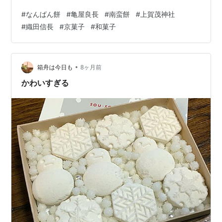
記録があるそうです。 このお菓子を再現したのが京都
#
なんばん餅
#
亀屋良長
#
南蛮餅
#
上賀茂神社
『亀屋良長』さんです。そんな逸話のあるお菓子となれ
#
織田信長
#
京菓子
#
和菓子
ば、一度ならずともお味見してみたいもの。 しかし京都
は遠い。。。ということで、お取り寄せさせて頂きまし
た。封を開けると、中には上記のような南蛮餅の由来、
また『亀屋良長』さん、上賀茂神社の説明が包み紙の内
•
箱舟は今日も
8ヶ月前
側に記されています。『南蛮餅』なるお菓子をいた…
かわいすぎる