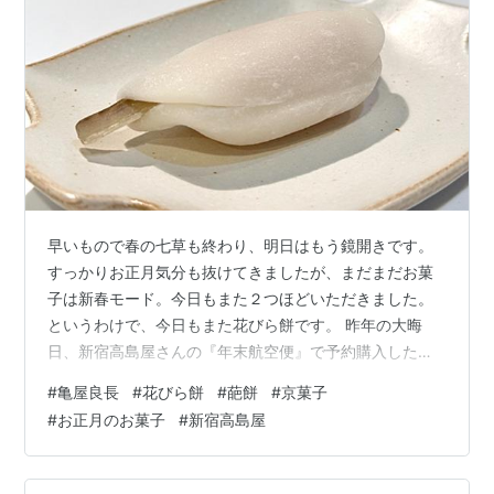
早いもので春の七草も終わり、明日はもう鏡開きです。
すっかりお正月気分も抜けてきましたが、まだまだお菓
子は新春モード。今日もまた２つほどいただきました。
というわけで、今日もまた花びら餅です。 昨年の大晦
日、新宿高島屋さんの『年末航空便』で予約購入した
『亀屋良長』さんの花びら餅。こちらのお店のお菓子で
#
亀屋良長
#
花びら餅
#
葩餅
#
京菓子
はなんと言っても『烏羽玉』。 大好きで銘菓百選などで
#
お正月のお菓子
#
新宿高島屋
見かけるとたまに購入していますが、実は他のお菓子に
関してはほとんど味わったことがないのに気づきまし
た。もちろん花びら餅は初めてでしたが、これがとって