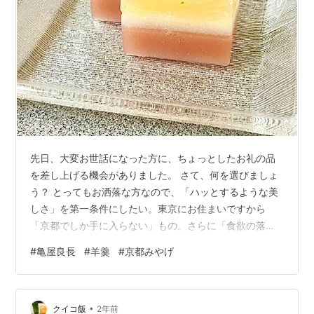
先日、大変お世話になった方に、ちょっとしたお礼の品
を差し上げる機会がありました。 さて、何を選びましょ
う？ とってもお洒落な方なので、「ハッとするような美
しさ」を第一条件にしたい。東京にお住まいですから
「京都でしか手に入らない」もの。さらに「食欲の落ち
る真夏に、美味しいと感じられ」、「常温で気楽に持ち
#
亀屋良長
#
羊羹
#
京都みやげ
運べて、ある程度日持ちする」...。 頭を悩ませ、ふと思
い出したのは『亀屋良長』さんの「夏まつり」。
kameya-yoshinaga.com 「お口に合わないことはないだ
•
ろうけど、ちょっと面白みに欠けるかしら...。」と思い
クイコ飯
2年前