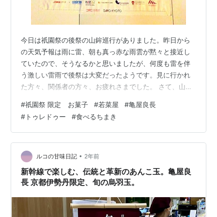
今日は祇園祭の後祭の山鉾巡行がありました。昨日から
の天気予報は雨に雷、朝も真っ赤な雨雲が黙々と接近し
ていたので、そうなるかと思いましたが、何度も雷を伴
う激しい雷雨で後祭は大変だったようです。見に行かれ
た方々、関係者の方々、お疲れさまでした。 さて、山鉾
巡行が終わった事で祇園祭はもう終わった！と思う方、
#
祇園祭 限定 お菓子
#
若菜屋
#
亀屋良長
おられませんか？祇園祭は長～いお付き合いの祭、7月い
#
トゥレドゥー
#
食べるちまき
っぱい様々な行事が行われ、その中で一番知られている
のが宵山と山鉾巡行なのです。
http://www.gionmatsuri.or.jp/yamahoko/kitakannonya
ma.html 今回の投稿は祇園祭限定のお菓子とパフェをご
•
ルコの甘味日記
2年前
紹介させ…
新幹線で楽しむ、伝統と革新のあんこ玉。亀屋良
長 京都伊勢丹限定、旬の烏羽玉。