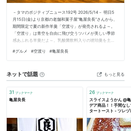
－タマのポジティブニュース192号 2026/5/14－ 明日5
月15日(金)より京都の老舗和菓子屋”亀屋良長”さんから、
期間限定で夏の新作羊羹「空渡り」が発売されるよ～。
「空渡り」は青空を自由に飛び交うツバメが美しい季節
感あふれる羊羹だよ～。乳酸菌飲料入りの琥珀羹を土台
に、その上から甘酸っぱいレモン羹をそっと流し入れ、
#
グルメ
#
空渡り
#
亀屋良長
ツバメと白い雲を描いたんだって！透き通るような涼や
かな色合いの夏の空とレモンの爽やかな味わいも、初夏
にピッタリだね。とっても美味しそう。 亀屋良長（かめ
ネットで話題
もっと見る
やよしなが）さんは、1803年（享和3年）に京都の四条
醒ヶ井（さめがい）で創業した220年以上の歴史を持つ老
舗の京菓子司だよ…
31
26
ブックマーク
ブックマーク
亀屋良長
スライスようかん @
デア商品！！手間なし
タートースト - ツレ