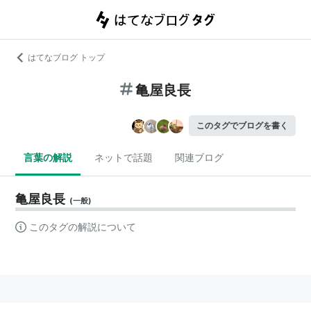
はてなブログ トップ
亀屋良長
このタグでブログを書く
言葉の解説
ネットで話題
関連ブログ
亀屋良長
(
一般
)
このタグの解説について