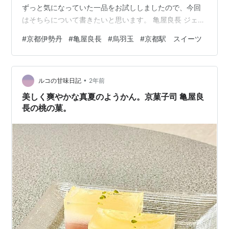
ずっと気になっていた一品をお試ししましたので、今回
はそちらについて書きたいと思います。 亀屋良長 ジェイ
アール京都伊勢丹店 京都のお土産を買うとき、品揃えの
#
京都伊勢丹
#
亀屋良長
#
烏羽玉
#
京都駅 スイーツ
点でピカイチなのはやはり『伊勢丹』さん。 お煎餅の
『蕪村庵』さんに豆菓子の『豆政』さん、佃煮の『京・
くらま林』さんと、私の中のテッパン京都土産を軒並み
•
取り扱っておられます。 『亀屋良長』さんの烏羽玉もそ
ルコの甘味日記
2年前
のひとつ。 すっかり代表銘菓となった「スライスようか
美しく爽やかな真夏のようかん。京菓子司 亀屋良
ん」を中心に据えたディスプレイです。…
長の桃の菓。