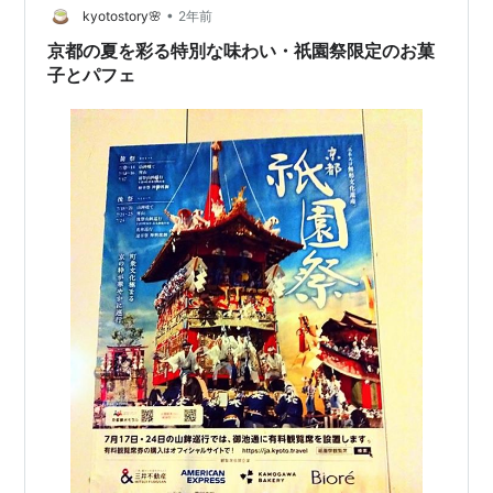
も美味しかったのです！年末航空便ではバラ売りとなっ
•
kyotostory🌸
2年前
ていたので、まずはお味見の一つと思ったものの、あと
京都の夏を彩る特別な味わい・祇園祭限定のお菓
か…
子とパフェ