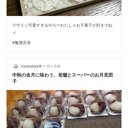
デザイン可愛すぎるやろーわたしゃお干菓子が好きでね
ぇ
#
亀屋良長
•
kyotostory🌸
10ヶ月前
中秋の名月に味わう、老舗とスーパーのお月見団
子