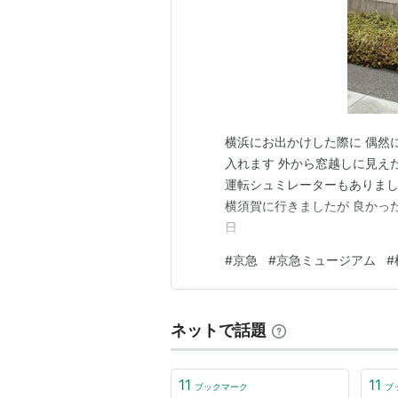
横浜にお出かけした際に 偶然
入れます 外から窓越しに見えた
運転シュミレーターもありまし
横須賀に行きましたが 良かった
日
#
京急
#
京急ミュージアム
#
ネットで話題
11
11
ブックマーク
ブ