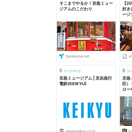
そこまでやるか！京急ミュー
【2
ジアムのこだわり
好き
ージ
のた
具と
toyokeizai.net
xn--
9
8
ブックマーク
ブ
京急ミュージアム | 京浜急行
京急
電鉄(KEIKYU)
区）
ロー
www.keikyu.co.jp
k