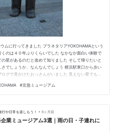
ムに行ってきました プラネタリアYOKOHAMAという
行くのは４０年ぶりくらいでした なかなか面白い体験で
どの星があるのだと改めて知りました そして帰りたいと
しさでしょうか、なんなんでしょう 横浜駅東口から歩い
ブログで見かけたおっさんがいました 見えない星でも見
リウムを出るとこんなのがありました 赤い電車のイスで
OHAMA
#
京急ミュージアム
面に少し進むと京急ミュージアムがありました 無料で入
電車が展…
•
旅行や日常を楽しもう！
6ヶ月前
料企業ミュージアム3選｜雨の日・子連れに