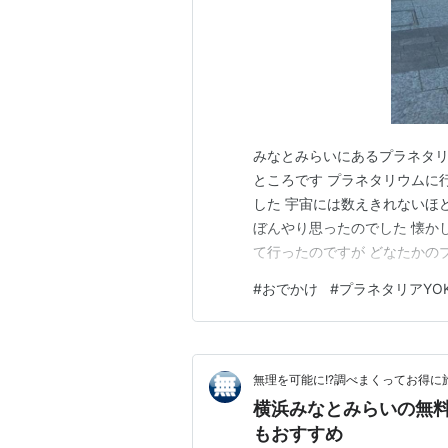
みなとみらいにあるプラネタリウ
ところです プラネタリウムに
した 宇宙には数えきれないほ
ぼんやり思ったのでした 懐か
て行ったのですが どなたかの
ているのでしょうか プラネタ
#
おでかけ
#
プラネタリアYOK
す これが予告で横浜駅東口方
れるので入ってみました 赤い
無理を可能に!?調べまくってお得に
横浜みなとみらいの無
もおすすめ