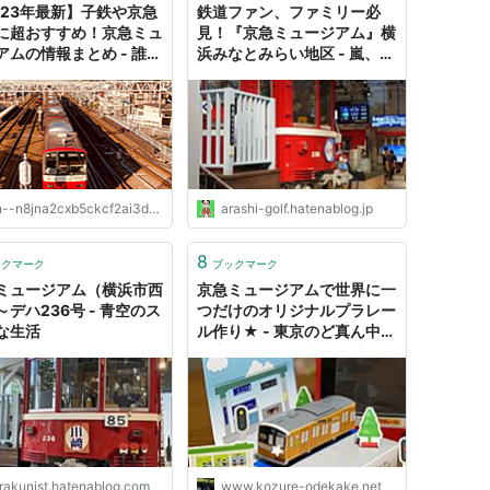
023年最新】子鉄や京急
鉄道ファン、ファミリー必
に超おすすめ！京急ミュ
見！『京急ミュージアム』横
アムの情報まとめ - 誰か
浜みなとみらい地区 - 嵐、ゴ
めになるかもしれない玩
ルフ、ミステリーの日々２
遊びの話。
n8jna2cxb5ckcf2ai3d4jra7kta5734lbwsfcqydq9a499e.net
arashi-golf.hatenablog.jp
8
ックマーク
ブックマーク
ミュージアム（横浜市西
京急ミュージアムで世界に一
～デハ236号 - 青空のス
つだけのオリジナルプラレー
な生活
ル作り★ - 東京のど真ん中か
ら鹿児島へ移住中❤︎子連れお
出かけ日記
irakunist.hatenablog.com
www.kozure-odekake.net