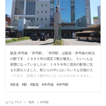
阪急 伊丹線 「伊丹駅」「伊丹駅」は阪急・伊丹線の終点
の駅です。１９９５年の震災で駅が被災し、たいへんな
状態になっていましたが、１９９８年に現在の駅舎に生
まれ変わりました。駅ビルの中にはいろいろな店舗が入
っており、以前より賑やかになったかもわかりません。
※２０２６年４月 更新 駅名標 ホーム ホーム ホーム 改札
#
鉄道
#
駅
#
阪急
#
伊丹線
#
伊丹駅
ホーム構造 ← 新伊丹 □ エキタグスタンプ （ekiShスタ
ンプ） 接 続 ： なし駅構造 ： 高架駅（１面２線）営業形
態： 有人（委託）所在地 ： 兵庫県伊丹市訪 問 ： ？？？
はてなブログ
>
地理
>
伊丹駅
（写真は２０２６年４月） ランキング参加中駅・駅舎ラ