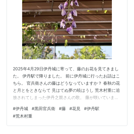
○
リスト
：
駅キーワード
○
リスト
：
駅つきキーワード
*1
:
JR西日本では、大阪駅−尼崎駅−篠山口駅の区間につ
いて愛称を「JR宝塚線」としている。
2025年4月29日伊丹城に寄って、藤のお花を見てきまし
た。 伊丹駅で降りました。 前に伊丹城に行ったお話はこ
ちら。 官兵衛さんの藤はどうなっていますか？ 春秋の花
と月とをときならて 見はてぬ夢の暁はうし 荒木村重に追
放されてしまった伊丹之親さんの歌。 藤が咲いています
が、残りわずかです。 盛りは終わっちゃったみたい。 幽
#
伊丹城
#
黒田官兵衛
#
藤
#
花見
#
伊丹駅
閉された黒田官兵衛はこれを見て己の不幸を慰めた、か
#
荒木村重
と思いますと、感慨深いです。 風に揺れる藤の花。いじ
らしい感じ。 淡い色が素敵。 でも官兵衛さんの当時の藤
ではございませんのです。ウハハ(笑) 城址に寄らずに買