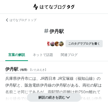
はてなブログ トップ
伊丹駅
このタグでブログを書く
言葉の解説
ネットで話題
関連ブログ
伊丹駅
(
地理
)
【
いたみえき
】
兵庫県
伊丹市
には、
JR西日本
JR宝塚線
（
福知山線
）の
伊丹駅
と、
阪急電鉄
伊丹線
の
伊丹駅
がある。両社の駅は
名前こそ同じであるが、両駅間の距離は約750m離れて
解説の続きを読む
おり徒歩では約10分ほどかかる。また、両駅を結ぶ
伊丹
市営バス
の路線がある。