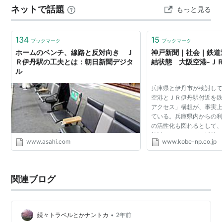
ネットで話題
もっと見る
い物に行ってしまいました(´･ω･`) でわ。
134
15
ブックマーク
ブックマーク
ホームのベンチ、線路と反対向き Ｊ
神戸新聞｜社会｜鉄道
Ｒ伊丹駅の工夫とは：朝日新聞デジタ
結状態 大阪空港‐Ｊ
ル
兵庫県と伊丹市が検討し
空港とＪＲ伊丹駅付近を
アクセス」構想が、事実
ている。兵庫県内からの
の活性化も図れるとして
検討されてきたが、採算
www.asahi.com
www.kobe-np.co.jp
い。暫定措置として伊丹
せている空港直行...
関連ブログ
•
続々トラベルとかナントカ
2年前