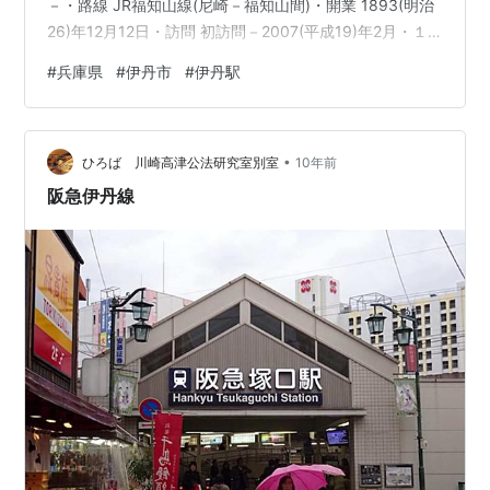
－・路線 JR福知山線(尼崎－福知山間)・開業 1893(明治
26)年12月12日・訪問 初訪問－2007(平成19)年2月・１
日あたり平均乗車人員 ２２，１３６人／日 (2022年)・近
#
兵庫県
#
伊丹市
#
伊丹駅
隣の都市駅 (尼崎方面) 尼崎駅 ⇒3駅 (福知山方面) 川西池
田駅⇒2駅 ・鉄道での所要時間 東京駅から：3時間5分 大
阪駅から：16分 ※AM9:00発での最短時間・駅規模ランク
•
ホーム ★★★☆☆ …2面2線 跨線橋 ★★★★☆ …橋上
ひろば 川崎高津公法研究室別室
10年前
式 駅舎…
阪急伊丹線