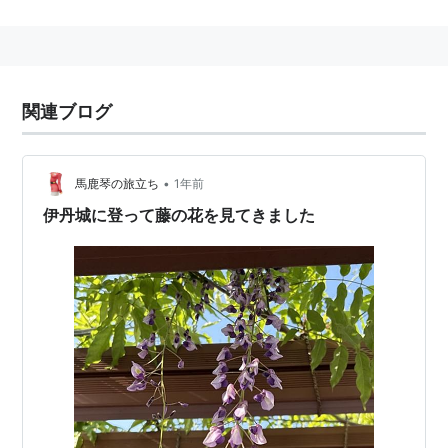
伊丹駅 JR西日本（JR宝塚線・福知山線）
兵庫県
伊丹市
伊丹
1丁目
にある、
JR西日本
の駅。
複合商業施設「イオンモール伊丹」に直結している。
関連ブログ
■
JR宝塚線
（
福知山線
）
*1
…
新三田駅
…
宝塚駅
…
川西池田駅
−
北伊丹駅
←「
伊丹
•
馬鹿琴の旅立ち
1年前
駅
」→
猪名寺駅
−
塚口駅
−
尼崎駅
…
大阪駅
伊丹城に登って藤の花を見てきました
伊丹駅 阪急電鉄（伊丹線）
兵庫県
伊丹市
西台1丁目
にある、
阪急電鉄
の駅。
1995年の
阪神淡路大震災
で駅舎が全壊し、1998年にア
メニティターミナルとして再建された。
■
伊丹線
塚口駅
−
稲野駅
−
新伊丹駅
←「
伊丹駅
（HS20）」