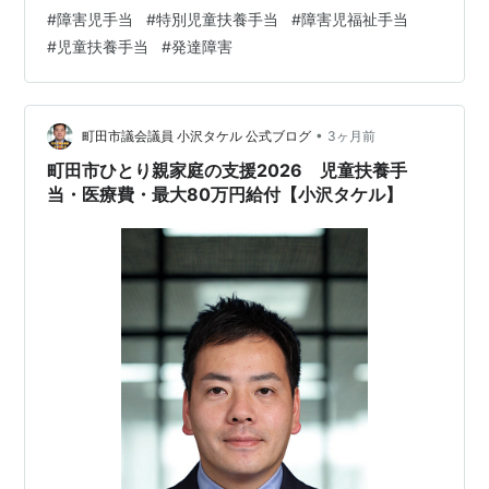
らもらえるの？」とモヤモヤしていませんか。 療育や通
#
障害児手当
#
特別児童扶養手当
#
障害児福祉手当
院でお金は出ていくばかり。使える制度は、もらい忘れ
#
児童扶養手当
#
発達障害
なく全部知っておきたいですよね。 この記事では、障害
のあるお子さんが受けられる主な手当を一覧で整理し、
金額・所得制限・申請先まで、FPがまとめて解説しま
す。お住まいの状況に当てはめながら読んでみてくださ
•
町田市議会議員 小沢タケル 公式ブログ
3ヶ月前
い。 この記事でわかること 障害のあるお子…
町田市ひとり親家庭の支援2026 児童扶養手
当・医療費・最大80万円給付【小沢タケル】