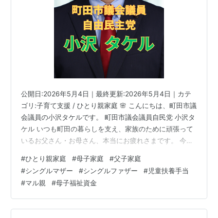
公開日:2026年5月4日｜最終更新:2026年5月4日｜カテ
ゴリ:子育て支援 / ひとり親家庭 🌸 こんにちは、町田市議
会議員の小沢タケルです。 町田市議会議員自民党 小沢タ
ケル いつも町田の暮らしを支え、家族のために頑張って
いるお父さん・お母さん、本当にお疲れさまです。 今日
は、町田市のひとり親家庭(母子家庭・父子家庭)の皆さま
#
ひとり親家庭
#
母子家庭
#
父子家庭
に向けて、「使える支援制度」を、できるだけわかりや
#
シングルマザー
#
シングルファザー
#
児童扶養手当
すく整理してお届けします。 市議として現場のお声を伺
#
マル親
#
母子福祉資金
うなかで、いちばん多いのが——「町田市の支援、たぶ
ん何かあるんだろうけど、ちゃんと知らないまま過ごし
てきた」というお声です。 率直に申し上げます。町田市