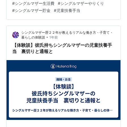
#
シングルマザー生活費
#
シングルマザーやりくり
しています。 現在の私のお仕事は ・冠婚葬祭のアシスタ
#
シングルマザー貯金
#
児童扶養手当
ント ・病院事務系 ・工場軽作業 で生計を立てていま
す。 現在の収入は ・冠婚葬祭 ４〜５万 ・病院 １５万 ・
工場 ４万 それプラス、児童扶養手当てな収入源でやりく
シングルマザー歴２２年が教えるリアルな働き方・子育て・
りしています。一応正社員なので、少ない賞与が年２回
•
暮らしの体験談
1年前
ほど支給されます。 現在…
【体験談】彼氏持ちシングルマザーの児童扶養手
当 裏切りと通報と