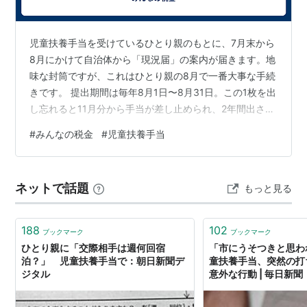
児童扶養手当を受けているひとり親のもとに、7月末から
8月にかけて自治体から「現況届」の案内が届きます。地
味な封筒ですが、これはひとり親の8月で一番大事な手続
きです。 提出期間は毎年8月1日〜8月31日。この1枚を出
し忘れると11月分から手当が差し止められ、2年間出さな
いままだと受給資格そのものを失います。今日は現況届
#
みんなの税金
#
児童扶養手当
の仕組みと、封筒の中で見落としやすいポイントをまと
めます。 現況届で「11月分から1年分」が決まる 現況届
は、8月1日時点の養育状況と前年の所得を自治体が確認
ネットで話題
もっと見る
し、11月分から翌年10月分までの受給資格と手当額を決
める年1回の更新手続きです。 大事なのは、所得制限で全
部支給が停止され…
188
102
ブックマーク
ブックマーク
ひとり親に「交際相手は週何回宿
「市にうそつきと思わ
泊？」 児童扶養手当で：朝日新聞デ
童扶養手当、突然の打
ジタル
意外な行動 | 毎日新聞