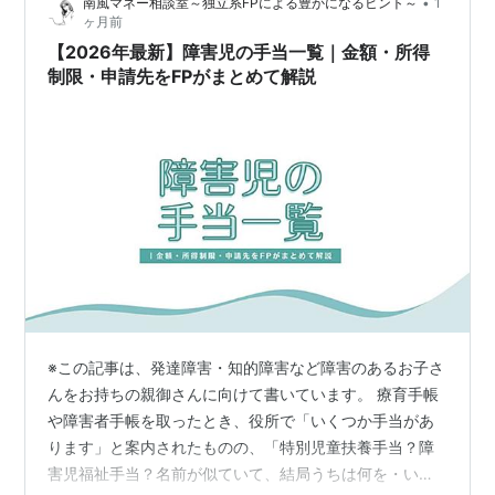
•
南風マネー相談室～独立系FPによる豊かになるヒント～
1
治体の案内で確認したい。 提出期間2026年8月1日～8月
ヶ月前
31日 主な対象児童扶養手当の受給資格者。全額支給停止
【2026年最新】障害児の手当一覧｜金額・所得
中を含む…
制限・申請先をFPがまとめて解説
※この記事は、発達障害・知的障害など障害のあるお子さ
んをお持ちの親御さんに向けて書いています。 療育手帳
や障害者手帳を取ったとき、役所で「いくつか手当があ
ります」と案内されたものの、「特別児童扶養手当？障
害児福祉手当？名前が似ていて、結局うちは何を・いく