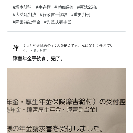
級1号」に該当する視力障害者 国民年金法に基づく障害福
#
堀木訴訟
#
生存権
#
併給調整
#
憲法25条
祉年金を受給中 家族状況： 内縁の夫との間の子ども
#
大法廷判決
#
行政書士試験
#
重要判例
D（昭和30年5月12日生）を、夫と別れたあと一人で養育
#
障害福祉年金
#
児童扶養手当
していた。 上告人は、「ひとり親だし、子どももいる
し、児童扶養手当も欲しいです〜」と考えて、 昭和45年
2月23日：児童扶養手当法に基づき、受給資格認定の申請
うつと発達障害の子3人を抱えても、私は楽しく生きてい
と…
•
く。
9ヶ月前
障害年金手続き、完了。