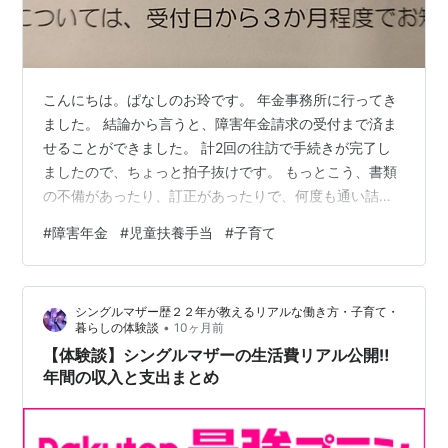
こんにちは。ぱなしのお玲です。 年金事務所に行ってき
ました。 結論から言うと、障害年金請求の受付まで済ま
せることができました。 計2回の往訪で手続きが完了し
ましたので、ちょっと拍子抜けです。 もっとこう、書類
の不備があったり、訂正があったりで、何度も通い詰め
ないといけないものかと思っていました。 確かに持参し
#
障害年金
#
児童扶養手当
#
子育て
た申立書に一枚不備はあったのですが、後から郵送で送
ればいいということになったのですよね。 軽度な不備で
したので、今週末にちゃちゃっと郵送まで済ませたいと
シングルマザー歴２２年が教えるリアルな働き方・子育て・
思います。 振り返ってブログを読み返してみると、「私
•
暮らしの体験談
10ヶ月前
も障害年金受給できるんじゃないか」ということに気が
【体験談】シングルマザーの生活費リアル公開‼️
ついたのが、今年の4月のことでした。…
年間の収入と支出まとめ