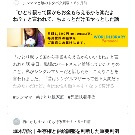
のひとり親家…
•
シンママと娘のドタバタ劇場
6ヶ月前
「ひとり親って国からお金もらえるから楽だよ
ね？」と言われて、ちょっとだけモヤっとした話
「ひとり親って国から手当もらえるからいいよね」と言
われた話 先日、職場のパートさんと雑談していたときの
こと。私がシングルマザーだと話したら、こんなことを
言われました。 「昔はシングルマザーって色々大変だっ
たみたいだけど、今は女性も働きやすくなって稼げる
し、国からもお金出るし、シングルっていう選択もしや
#
シンママ
#
ひとり親家庭
#
児童扶養手当
すくなったよね」 この方、とても優しくていい人。嫌味
とかではまったくなくて、たぶん「今どき普通だよ〜！
大丈夫だよ〜！」って言いたかったんだと思う。 なので
•
私もその場では、「ですね〜（笑）」って普通に返しま
石にかじりついても行政書士！
8ヶ月前
した😂 でもさ、ひとつだけ言わせて 私、国からの支援と
堀木訴訟｜生存権と併給調整を判断した重要判例