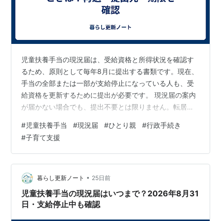
児童扶養手当の現況届は、受給資格と所得状況を確認す
るため、原則として毎年8月に提出する書類です。現在、
手当の全部または一部が支給停止になっている人も、受
給資格を更新するために提出が必要です。 現況届の案内
が届かない場合でも、提出不要とは限りません。転居後
の住所反映、郵便の返戻、自治体の発送時期、受給資格
#
児童扶養手当
#
現況届
#
ひとり親
#
行政手続き
の登録状況を確認し、市区町村の児童扶養手当担当窓口
#
子育て支援
へ早めに連絡します。 この記事では、2026年7月20日時
点のこども家庭庁、札幌市、大阪市、横浜市などの公式
情報を基に、現況届が届かないときの確認順序、再送・
再交付、提出期限が近い場合の対応を整理します。 この
•
暮らし更新ノート
25日前
記事の要点 児童扶養手当の現況届は、…
児童扶養手当の現況届はいつまで？2026年8月31
日・支給停止中も確認