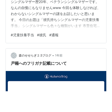
シングルマザー歴20年、ベテランシングルマザーです。
なんの自慢にもなりませんwww 今回も体験しなければ、
わからないシングルマザーの謎をお話したいと思いま
す。 今日のお題は「彼氏持ちシングルマザーの児童扶養
手当」 シングルマザーも色々な種類がいます 市営住宅に
住んでいる 親と住んでいる 自分でアパートもしくは持ち
#
児童扶養手当
#
彼氏
#
通報
家に住んでいる 彼氏と住んでいる 私の体験談 私は、一
度目の離婚時は、まだ親も若かったので、一度は市営住
宅に残り、就職を果たすも、元夫の出入りと暴力が絶え
•
ず、殺されかけて市営住宅を夜逃げ、実家に帰りまし
森のせせらぎ２.5ブログ
1年前
た。実家は所得が高かったので児童扶養手当も母子医療
戸籍へのフリガナ記載について
証も貰えず、また、私が正社員となっ…