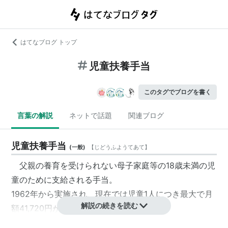
はてなブログ トップ
児童扶養手当
このタグでブログを書く
言葉の解説
ネットで話題
関連ブログ
児童扶養手当
(
一般
)
【
じどうふようてあて
】
父親の養育を受けられない母子家庭等の18歳未満の児
童のために支給される手当。
1962年から実施され、現在では児童1人につき最大で月
解説の続きを読む
額41,720円が支給される。
現在、離婚率の上昇から支給額が財政を圧迫。2008年