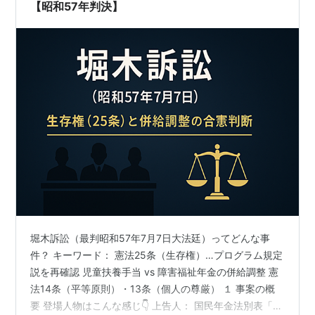
か…ビタ一文もらってませんからーー！！ …
【昭和57年判決】
堀木訴訟（最判昭和57年7月7日大法廷）ってどんな事
件？ キーワード： 憲法25条（生存権）…プログラム規定
説を再確認 児童扶養手当 vs 障害福祉年金の併給調整 憲
法14条（平等原則）・13条（個人の尊厳） １ 事案の概
要 登場人物はこんな感じ👇 上告人： 国民年金法別表「1