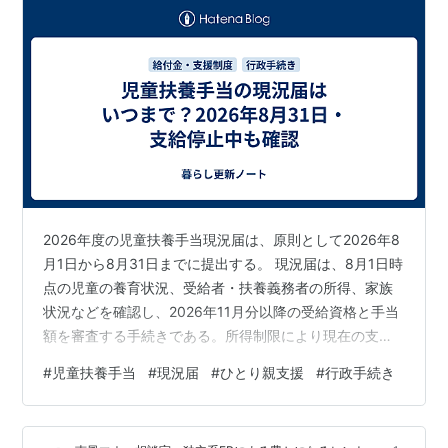
2026年度の児童扶養手当現況届は、原則として2026年8
月1日から8月31日までに提出する。 現況届は、8月1日時
点の児童の養育状況、受給者・扶養義務者の所得、家族
状況などを確認し、2026年11月分以降の受給資格と手当
額を審査する手続きである。所得制限により現在の支給
額が0円の人も、受給資格が残っていれば原則として提出
#
児童扶養手当
#
現況届
#
ひとり親支援
#
行政手続き
が必要だ。 提出方法は自治体ごとに異なり、電子申請、
郵送、窓口、本人面談などがある。8月31日が郵送必着か
消印有効か、電子申請の締切時刻、追加書類の有無を自