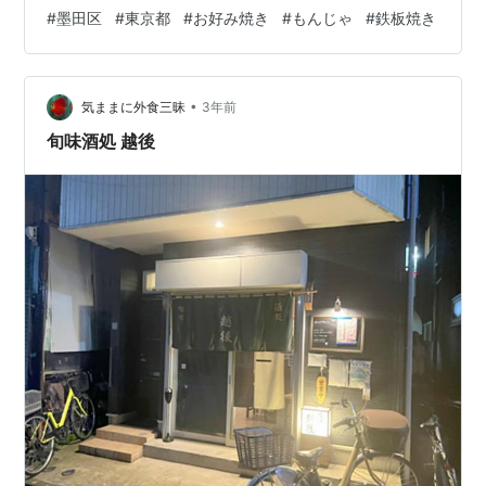
好み焼きのお店「おこのみ館 T＆M」があり、今度機会が
#
墨田区
#
東京都
#
お好み焼き
#
もんじゃ
#
鉄板焼き
あれば行ってみようと考えておりました。 ちょうど仕事
帰りに行く機会があり、八広駅を降りて行ってみること
に。 おこのみ館 T＆M 外観 おこのみ館 T＆M 店内 「お
このみ館 T＆M」…
•
気ままに外食三昧
3年前
旬味酒処 越後