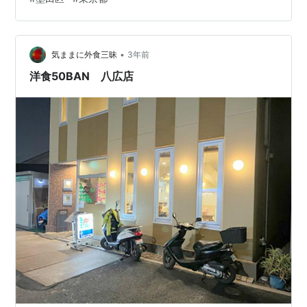
がこちらの「ひので」さん。 morigen1.hatenablog.com
非常に興味を惹かれたので、ある日のディナータイムに
さっそく足を運んでみることにしました。ちなみに…
•
気ままに外食三昧
3年前
洋食50BAN 八広店