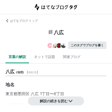
はてなブログ トップ
八広
このタグでブログを書く
言葉の解説
ネットで話題
関連ブログ
八広
(
地理
)
【
やひろ
】
地名
東京都
墨田区
八広 1丁目〜6丁目
解説の続きを読む
八広駅 京成電鉄（押上線）