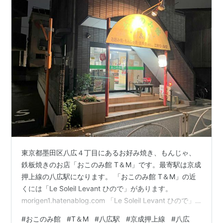
東京都墨田区八広４丁目にあるお好み焼き、もんじゃ、
鉄板焼きのお店「おこのみ館 T＆M」です。最寄駅は京成
押上線の八広駅になります。 「おこのみ館 T＆M」の近
くには「Le Soleil Levant ひので」があります。
morigen1.hatenablog.com 「Le Soleil Levant ひので」
に行った際、八広の駅から歩いて行きましたが途中にお
#
おこのみ館
#
T＆M
#
八広駅
#
京成押上線
#
八広