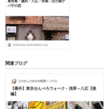
東向島・墨田・八広・向島 - 北小路ゲ
バ子の恋
urbansea.hatenadiary.org
関連ブログ
•
どかれふのExcel画廊
2年前
【番外】東京せんべろウォーク - 浅草～八広【後
編】