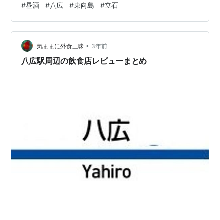
#
昼酒
#
八広
#
東向島
#
立石
「菊屋」を後にして 京成押上線で八広に向かうことにす
る。 電車で2駅で150円の運賃。 八広は荒川と隅田川に
囲まれた墨田区のディープゾーン。 大昔に知人のお通夜
で行ったきりで、 飲み食いはしたことは皆無の実…
•
気ままに外食三昧
3年前
八広駅周辺の飲食店レビューまとめ