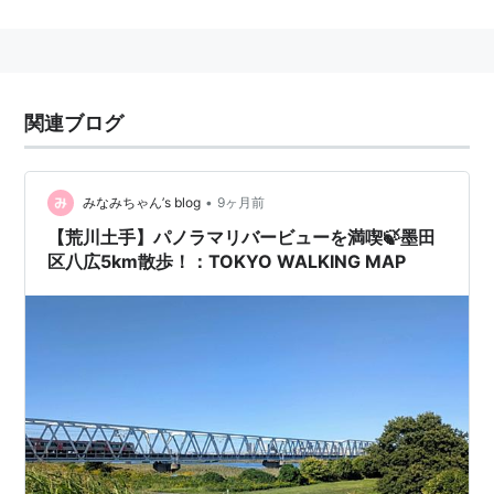
東京都墨田区八広六丁目
にある、
京成電鉄
の駅。→
八
広駅
○
リスト
：
駅キーワード
関連ブログ
•
みなみちゃん’s blog
9ヶ月前
【荒川土手】パノラマリバービューを満喫🍃墨田
区八広5km散歩！：TOKYO WALKING MAP