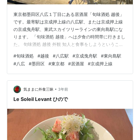
東京都墨田区八広１丁目にある居酒屋「旬味酒処 越後」
です。最寄駅は京成押上線の八広駅、または京成押上線
の京成曳舟駅、東武スカイツリーラインの東向島駅にな
ります。 「旬味酒処 越後」へは夕食の時間帯に行きまし
た。 旬味酒処 越後 外観 知人と食事をしようということ
になり、八広あたりでどこかお店はないかと探していた
#
旬味酒処
#
越後
#
八広駅
#
京成曳舟駅
#
東向島駅
らGoogleでの評価の高い「旬味酒処 越後」というお店を
#
八広
#
墨田区
#
東京都
#
居酒屋
#
京成押上線
見つけました。知人が予約をしてくれており、京成曳舟
駅で待ち合わせをしました。知人と合流後に「旬味酒処
越後」に徒歩で向かいました。スマホでのナビを頼りに
歩くこと１０分ほどでお店に到着。「旬味酒処 越後」の
•
気ままに外食三昧
3年前
入口の扉を開けてお店に入る…
Le Soleil Levant ひので