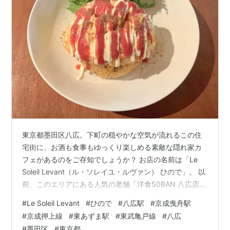
東京都墨田区八広。下町の穏やかな空気が流れるこの住
宅街に、お酒も食事もゆっくり楽しめる素敵な隠れ家カ
フェがあるのをご存知でしょうか？ お店の名前は「Le
Soleil Levant（ル・ソレイユ・ルヴァン） ひので」。 以
前、このエリアにある人気の老舗「洋食50BAN 八広店」
で食事をするために八広駅に降り立ったことがありまし
#
Le Soleil Levant
#
ひので
#
八広駅
#
京成曳舟駅
た。その際、「駅の周辺に、他にも面白いお店はないか
#
京成押上線
#
東あずま駅
#
東武亀戸線
#
八広
な？」とネットで検索していたところ、偶然見つけたの
#
墨田区
#
東京都