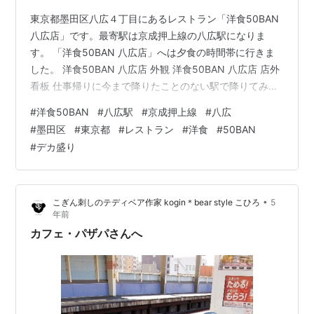
東京都墨田区八広４丁目にあるレストラン「洋食50BAN
八広店」です。最寄駅は京成押上線の八広駅になりま
す。 「洋食50BAN 八広店」へは夕食の時間帯に行きま
した。 洋食50BAN 八広店 外観 洋食50BAN 八広店 店外
看板 仕事帰りに今まで降りたことのない駅で降りてみよ
うと思い、京成押上線の八広駅で降りてみることにしま
#
洋食50BAN
#
八広駅
#
京成押上線
#
八広
した。八広駅で途中下車し、駅の改札を出て飲食店を探
#
墨田区
#
東京都
#
レストラン
#
洋食
#
50BAN
すとお店がちらほら。その中で「洋食50BAN」と書かれ
#
デカ盛り
た看板のお店を見つけました。外から店内が見え、空い
ているテーブル席がありましたので入ってみることに。
今日の夕食はここでいただくことにしました。 「洋食
•
こぎん刺しのテディベア作家 kogin＊bear style こひろ
5
50BAN 八広店…
年前
カフェ・パザパさんへ