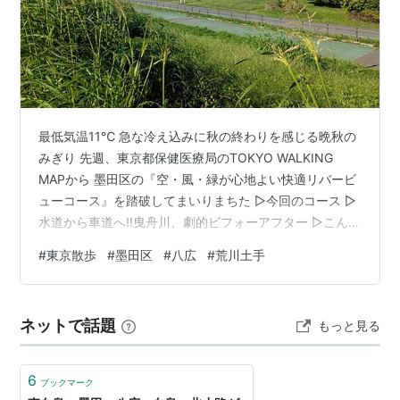
最低気温11℃ 急な冷え込みに秋の終わりを感じる晩秋の
みぎり 先週、東京都保健医療局のTOKYO WALKING
MAPから 墨田区の『空・風・緑が心地よい快適リバービ
ューコース』を踏破してまいりまちた ▷今回のコース ▷
水道から車道へ!!曳舟川、劇的ビフォーアフター ▷こんに
ゃく稲荷が見つからない･･･！幻の三輪里稲荷神社⛩️ ▷富
#
東京散歩
#
墨田区
#
八広
#
荒川土手
士山まで見える？！快晴の荒川土手を歩く！ ▷旧中川か
らGOALへ！八広散歩ラストスパート！ ▷今回のコース
START 京成押上線 八広駅→八広公園→三輪里稲荷神社→
ネットで話題
もっと見る
荒川土手→東墨田公園→吾嬬西公園→GOAL 八広駅 コー
ス距離5.1km 所要時間77分 ▷水道か…
6
ブックマーク