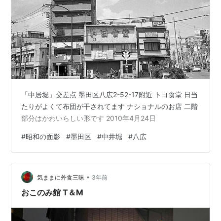
「中居堀」交差点 墨田区八広2-52-17附近 トヨ食堂 日当
たりがよくて布団が干されてます ナショナルのお店 二階
部分はかわいらしい形です 2010年4月24日
#
昭和の面影
#
墨田区
#
中井堀
#
八広
•
気ままに外食三昧
3年前
おこのみ館 T＆M