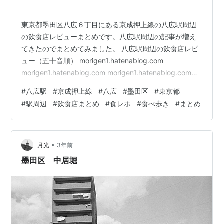
東京都墨田区八広６丁目にある京成押上線の八広駅周辺
の飲食店レビューまとめです。八広駅周辺の記事が増え
てきたのでまとめてみました。 八広駅周辺の飲食店レビ
ュー（五十音順） morigen1.hatenablog.com
morigen1.hatenablog.com morigen1.hatenablog.com
morigen1.hatenablog.com 京成電鉄押上線「八広」キー
#
八広駅
#
京成押上線
#
八広
#
墨田区
#
東京都
ホルダー 電車グッズ 赤い電車(akaidensya) Amazon
#
駅周辺
#
飲食店まとめ
#
食レポ
#
食べ歩き
#
まとめ
（参考記事） morigen1.hatenablog.com
morigen1.hatenablog.com morigen1.hatenab…
•
月光
3年前
墨田区 中居堀