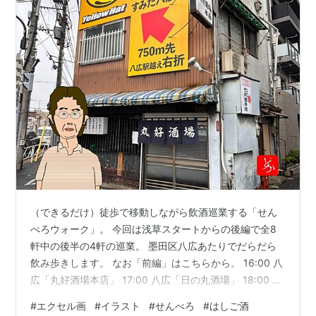
（できるだけ）徒歩で移動しながら飲酒巡業する「せん
べろウォーク」。 今回は浅草スタートからの後編で全8
軒中の後半の4軒の巡業。 墨田区八広あたりでだらだら
飲み歩きします。 なお「前編」はこちらから。 16:00 八
広「丸好酒場本店」 17:00 八広「日の丸酒場」 18:00 東
向島「大衆酒場 岩金」 とどめは立石 19:30 立石「四ツ
#
エクセル画
#
イラスト
#
せんべろ
#
はしご酒
木製麺所」 まとめ 残念ながら営業していなかった向島の