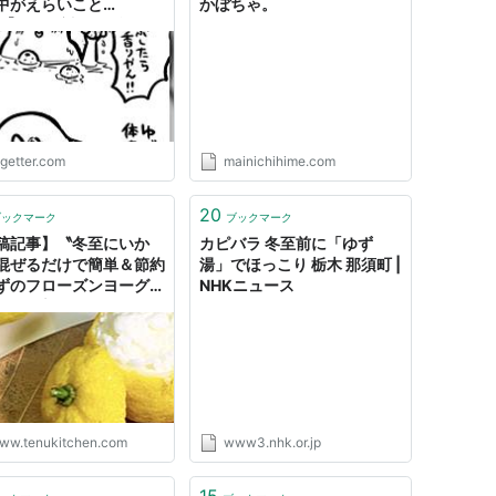
中がえらいこと
かぼちゃ。
..→｢もう絶対にゆず風呂
らない｣という人も
ogetter.com
mainichihime.com
20
ブックマーク
ブックマーク
稿記事】〝冬至にいか
カピバラ 冬至前に「ゆず
混ぜるだけで簡単＆節約
湯」でほっこり 栃木 那須町 |
ずのフローズンヨーグル
NHKニュース
〟を更新しました！ - て
ッチン
ww.tenukitchen.com
www3.nhk.or.jp
15