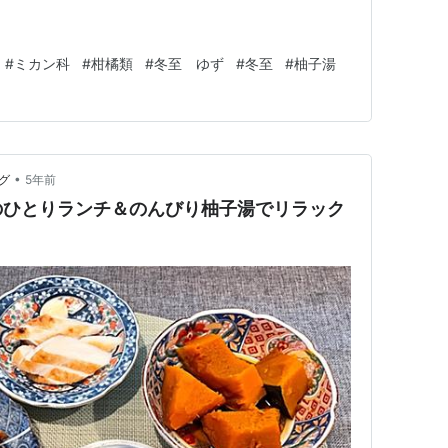
#
ミカン科
#
柑橘類
#
冬至 ゆず
#
冬至
#
柚子湯
•
グ
5年前
のひとりランチ＆のんびり柚子湯でリラック