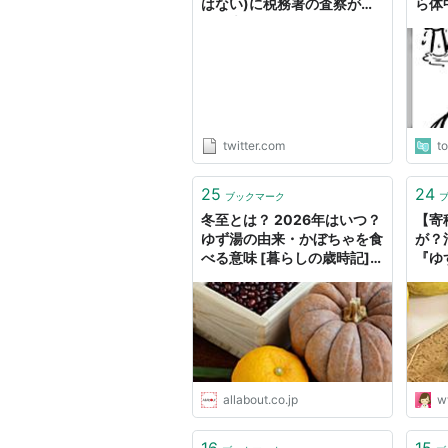
はない)に税務署の査察が入
ら体
って大騒ぎ。しかもターゲッ
に.
トは青果。なんで？ と思っ
に入
てたら、ゆず(わかります？
みかんの親戚で鍋物にいい香
りのアレ)を冬至の柚子湯
に、とオススメすると食品じ
ゃないので軽減税率の対象外
twitter.com
t
になるんですって。うわーめ
んどくさい❗️"
25
24
ブックマーク
冬至とは？ 2026年はいつ？
【寄
ゆず湯の由来・かぼちゃを食
が？
べる意味 [暮らしの歳時記]
『ゆ
All About
ト』
ぬキ
allabout.co.jp
w
16
15