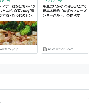
ックマーク
ブックマーク
ディナーはかぼちゃバタ
冬至にいかが？混ぜるだけで
しとエビ♪白菜のゆず漬
簡単＆節約『ゆずのフローズ
ゆず酒 - 貯め代のシンプ
ンヨーグルト』の作り方
イフと暮らしのヒント
ww.tameyo.jp
news.woshiru.com
前