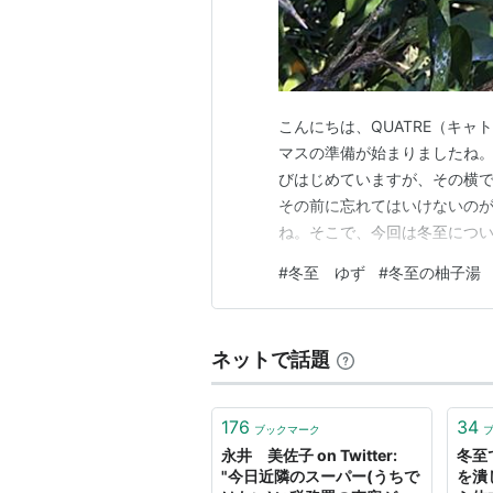
こんにちは、QUATRE（キ
マスの準備が始まりましたね
びはじめていますが、その横で
その前に忘れてはいけないの
ね。そこで、今回は冬至について
（とうじ）は、2025年12月
#
冬至 ゆず
#
冬至の柚子湯
気になります。一年の中で太
な節目とされてきました。 北
ネットで話題
176
34
ブックマーク
永井 美佐子 on Twitter:
冬至
"今日近隣のスーパー(うちで
を潰