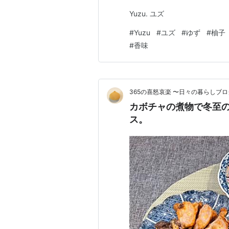
Yuzu. ユズ
#
Yuzu
#
ユズ
#
ゆず
#
柚子
#
香味
365の喜怒哀楽 〜日々の暮らしブロ
カボチャの煮物で冬至
ス。