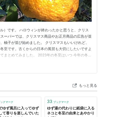
ャトル）です。 ハロウィンが終わったかと思うと、クリス
。スーパーでは、クリスマス商品やお正月商品の広告が並
、柚子が並び始めました。 クリスマスもいいけれど、
が冬至です。古くからの日本の風習も大切にしたいですよ
まとめてみました。 2023年の冬至はいつ 今年の冬至
22日です。 冬至は、二十四節気のひとつ。一年で最後の節
陽が出ている時間が一番短い日で、中国の陰陽道では大き
半球では…
もっと見る
33
ブックマーク
ブックマーク
でゆず風呂に入ってゆず
ゆず湯の代わりに紙袋に入る
して香りを楽しんでいた
ネコと冬至の由来とあやかり