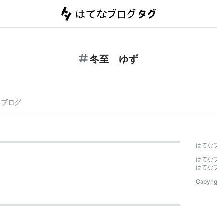
冬至 ゆず
連ブログ
はてな
はてな
はてな
Copyrig