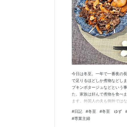
今日は冬至。一年で一番夜の長
で足りるほどしか煮物などしま
プキンポタージュなどという
た。家族は好んで煮物を食べ
ます。外国人の夫も例外では
（笑）日本に腰を落ちつけてか
#
日記
#
冬至
#
冬至 ゆず
「あっ、カボチャとユズの日ね
#
専業主婦
ンのちょっとした工事があり