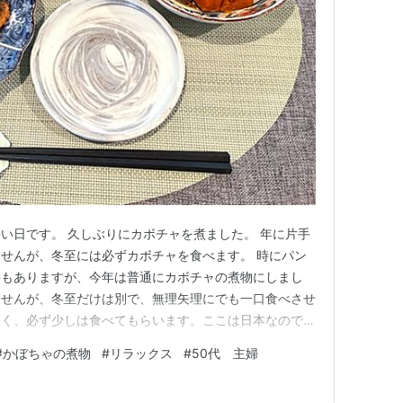
い日です。 久しぶりにカボチャを煮ました。 年に片手
せんが、冬至には必ずカボチャを食べます。 時にパン
事もありますが、今年は普通にカボチャの煮物にしまし
ませんが、冬至だけは別で、無理矢理にでも一口食べさせ
なく、必ず少しは食べてもらいます。ここは日本なので
ら20年以上、毎年なのでもう慣れたようです。今年も
#
かぼちゃの煮物
#
リラックス
#
50代 主婦
」と、パクッと食べていました。 今日は朝からキッチ
、少しバタバタとしていました。…