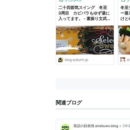
ブックマーク
ブ
二十四節気スイング 冬至
冬至
3周目 カピバラもゆず湯に
ー蒸
入ってます。 - 素振り文武両
けと
道
ルラ
blog.suburin.jp
w
関連ブログ
•
英語の顔表情.airabuwo.blog
3年