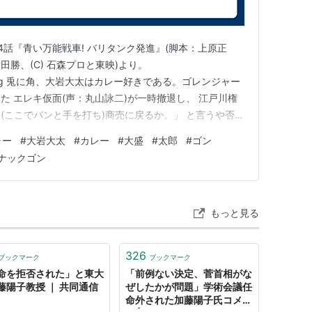
4話『青い万能戦車! バリタンク発進』(脚本：上原正
勝、(C) 石森プロと東映)より。
nadiary.org 兎に角、大岩大太はカレー好きである。ゴレンジャー
た エレキ仮面(声：丸山詠二)が一時撤退し、 江戸川権
(ここでパンと手を打ち)商売に戻るか。」 と言うや否や
ずに)キャハー。待ってました、待ってました。」 と大喜
ャー
#
大岩大太
#
カレー
#
大盛
#
太郎
#
ゴン
当然 大岩大太「それじゃあ、早速、カレーば、食べん
ナックゴン
もっと見る
326
ブックマーク
ブックマーク
命を拒否された」と東大
「前例ない決定、菅首相がな
藤陽子教授 ｜ 共同通信
ぜしたかが問題」学術会議任
命外された加藤陽子氏コメン