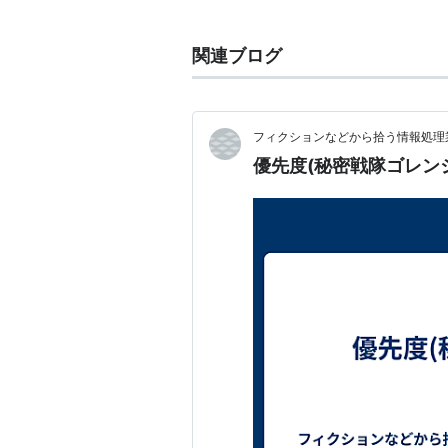
この間、1992年〜1993年、文部
関連ブログ
レクション、
ハーバード大学
ライシ
単著
フィクションなどから拾う情報処理業
『
模索する1930年代―日米関
優先度(秘密戦隊ゴレン
『
徴兵制と近代日本 1868‐1945
『
戦争の日本近現代史 (講談社現
『
戦争の論理―日露戦争から太
『
戦争を読む
』(2007年)
『
満州事変から日中戦争へ―シリ
共著
『
総動員帝国―満洲と戦時帝国
リスト::学者::人文科学