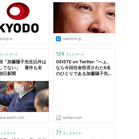
ト | 毎日新聞
is.kiji.is
mainichi.jp
124
ブックマーク
ブックマーク
相「加藤陽子先生以外は
GEISTE on Twitter: "へぇ、
してない」 著作も未
なら今回任命拒否された6名
朝日新聞
のひとりである加藤陽子先生
は上皇夫妻の在位中御所に何
度か招かれていたそうです
が、上皇夫妻は日本共産党の
影響下にあるんでしょうか？
すごいですね共産党、最強じ
ゃないですか。
https://t.co/LPfIygPYy8"
ww.asahi.com
twitter.com
77
ブックマーク
ブックマーク