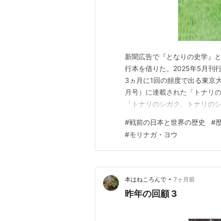
新聞広告で『となりの史学』と
行本を借りた。2025年5月刊
3ヵ月に1回の頻度で出る東京大学
月号）に連載された「トナリ
「トナリのシガク、トナリの
しろいネーミング。 本書の奥
#
戦前の日本と世界の歴史
#
研究科教授で、専門は日本近
#
モリナガ・ヨウ
なり、「西洋史・東洋史あるい
•
本はねころんで
7ヶ月前
昨年の回顧 3