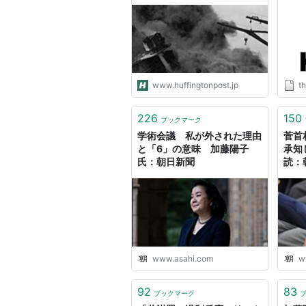
くさんあった」
www.huffingtonpost.jp
th
226
150
ブックマーク
学術会議 私が外された理由
菅首
と「6」の意味 加藤陽子
承知
氏：朝日新聞
読：
www.asahi.com
w
92
83
ブックマーク