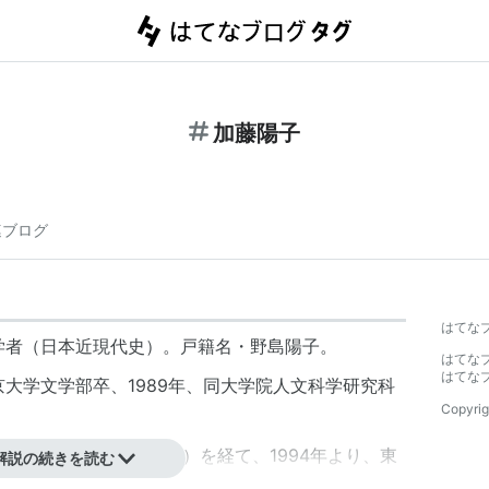
加藤陽子
連ブログ
はてな
史学者（日本近現代史）。戸籍名・野島陽子。
はてな
はてな
京大学文学部卒、1989年、同大学院人文科学研究科
Copyrig
）、同助教授（1991年）を経て、1994年より、東
解説の続きを読む