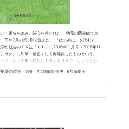
いう題名を読み、関心を惹かれた。 地元の図書館で単
行。同年7月の第3刷で読んだ。 「はじめに」を読むと、
出版会のＰＲ誌「ＵＰ」（2010年11月号～2018年11
のシガク」に加筆・補正をして再編集したものという。
シバフ」という形の類似に由来するそうで、ちょっとおも
書によれば、加藤陽子さんは東京大学大学院人文社会系
歴史署の書評・紹介
#
二国間関係史
#
加藤陽子
代史。本書で扱われるのは隣接領域つまり「隣の史学」に
はグローバ…