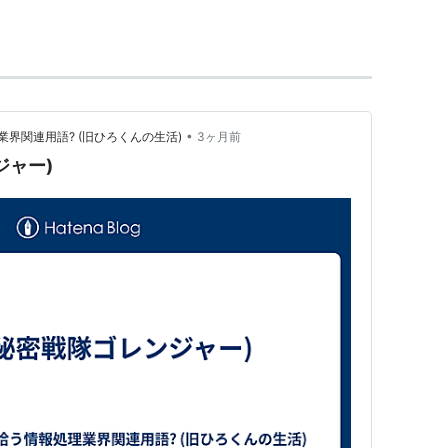
省在外研究員として、
スタンフォード大学
東アジアコ
ャワーセンター
訪問研究員。
•
界関連用語? (旧ひろくんの生活)
3ヶ月前
係と陸軍中堅層
』(1993年)
ジャー)
』(1996年)
代新書)
』(2002年)
平洋戦争まで
』(2005年)
ーズ日本近現代史〈5〉 (岩波新書)
』(2007年)
主義の文化
』(2001年 翻訳書)