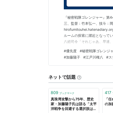
『秘密戦隊ゴレンジャー』第4
三、監督：竹本弘一、技斗：岡田
hirofumitouhei.hate
ルームの探索に躍起となってい
八総司令「それじゃあ、早速、
大岩大太「(本当に間髪を入れ
#
優先度
#
秘密戦隊ゴレンジ
びして総司令の前に来る始末。
#
加藤陽子
#
江戸川権八
#
ス
ますたい。」 本当…
ネットで話題
809
417
ブックマーク
真珠湾攻撃から75年、歴史
「任
家・加藤陽子氏は語る「太平
の加
洋戦争を回避する選択肢はた