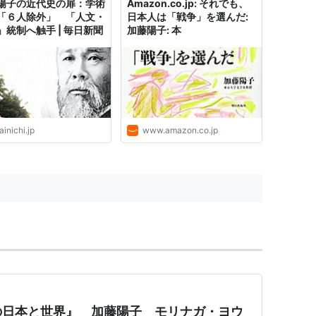
陽子の近代史の扉：学術
Amazon.co.jp: それでも、
「６人除外」 「人文・
日本人は「戦争」を選んだ:
」統制へ触手 | 毎日新聞
加藤陽子: 本
inichi.jp
www.amazon.co.jp
の日本と世界』 加藤陽子 モリナガ・ヨウ