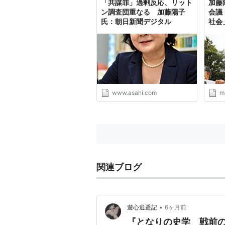
「共謀罪」過剰反応、リット
加藤
ン調査団重なる 加藤陽子
会議
氏：朝日新聞デジタル
社会
www.asahi.com
ma
関連ブログ
•
遊心逍遥記
6ヶ月前
『となりの史学 戦前