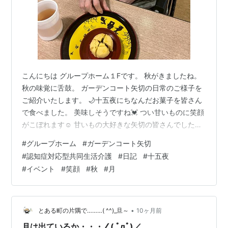
こんにちは グループホーム１Fです。 秋がきましたね。
秋の味覚に舌鼓。 ガーデンコート矢切の日常のご様子を
ご紹介いたします。 🌙十五夜にちなんだお菓子を皆さん
で食べました。 美味しそうですね💓 つい甘いものに笑顔
がこぼれます☺️ 甘いもの大好きな矢切の皆さんでした😊
😍今回のベストショット💕 素敵な笑顔で十五夜を堪能で
#
グループホーム
#
ガーデンコート矢切
きました。 今後もお客様のご様子をブログに上げてまい
#
認知症対応型共同生活介護
#
日記
#
十五夜
ります。 次回の投稿をお楽しみに😁
#
イベント
#
笑顔
#
秋
#
月
•
とある町の片隅で………( ^^)_旦～
10ヶ月前
月は出ているか・・・∠( ﾟдﾟ)／