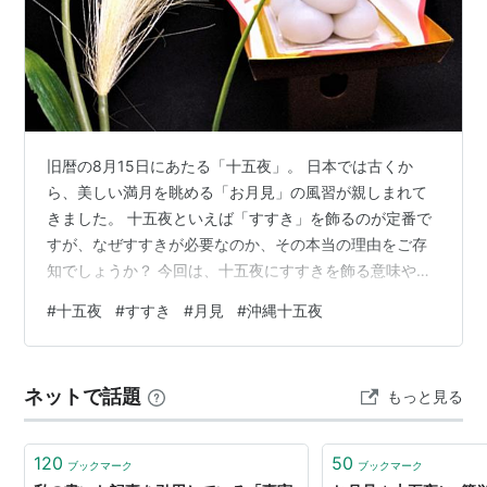
旧暦の8月15日にあたる「十五夜」。 日本では古くか
ら、美しい満月を眺める「お月見」の風習が親しまれて
きました。 十五夜といえば「すすき」を飾るのが定番で
すが、なぜすすきが必要なのか、その本当の理由をご存
知でしょうか？ 今回は、十五夜にすすきを飾る意味や由
来をわかりやすく解説します。 さらに、実は大きく異な
#
十五夜
#
すすき
#
月見
#
沖縄十五夜
る「本州と沖縄のお月見文化の違い」についても詳しく
ご紹介します。 ***目次*** 十五夜にすすきを飾る意味を
子どもに伝えよう！ 十五夜（じゅうごや）ってどんな
ネットで話題
もっと見る
日？ なぜ十五夜に「すすき」を飾るの？ ① お米（稲
穂）の代わりに神様へ感謝するため ② 魔除け（お守
り）として家族を守るため ③ …
120
50
ブックマーク
ブックマーク