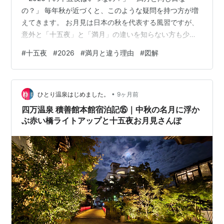
の？」 毎年秋が近づくと、このような疑問を持つ方が増
えてきます。 お月見は日本の秋を代表する風習ですが、
意外と「十五夜」と「満月」の違いを知らない方も少な
くありません。 まずは結論からお伝えします。 2026年
#
十五夜
#
2026
#
満月と違う理由
#
図解
の十五夜（中秋の名月）は9月25日 2026年の十五夜（中
秋の名月）は、 2026年9月25日（金） です。 十五夜は
毎年同じ日ではなく、旧暦を基準に決められるため、新
•
暦では毎年日付が変わります。 十五夜と満月は必ずしも
ひとり温泉はじめました。
9ヶ月前
同じではない 「十五夜＝満月」と思われがちですが、実
四万温泉 積善館本館宿泊記⑮｜中秋の名月に浮か
はそうではありま…
ぶ赤い橋ライトアップと十五夜お月見さんぽ