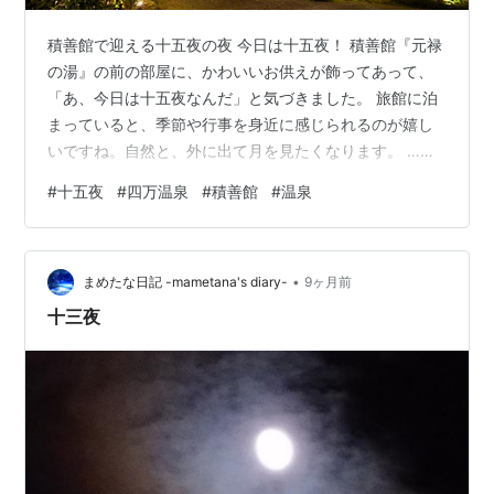
積善館で迎える十五夜の夜 今日は十五夜！ 積善館『元禄
の湯』の前の部屋に、かわいいお供えが飾ってあって、
「あ、今日は十五夜なんだ」と気づきました。 旅館に泊
まっていると、季節や行事を身近に感じられるのが嬉し
いですね。自然と、外に出て月を見たくなります。 …今
日はちょっと曇り空。中秋の名月、見られるかな？ 外に
#
十五夜
#
四万温泉
#
積善館
#
温泉
出てみると、やっぱり雲がかかっています。足湯に浸か
りながら空を見上げて待っていると… おっ、月が見えて
きた！風情、だだもれです(笑) 月見風呂ならぬ“月見足
•
湯”、最高の贅沢！ せっかくなので、赤い橋の方にも行っ
まめたな日記 -mametana's diary-
9ヶ月前
てみます。 わぁ…写真では伝えきれないけど、雲の衣を
十三夜
まとった月と赤い橋が映えて、…