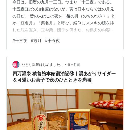
今日は、旧暦の九月十三日。つまり「十三夜」である。
十五夜ほどの知名度はないが、実は日本ならではの月見
の日だ。 昔の人はこの夜を「後の月（のちのつき）」と
か「豆名月」「栗名月」と呼び、縁側にススキの穂を挿
した瓶を置き、豆や栗、団子を供えた。お供えの内容は
十五夜とほぼ同じ。要するに、月にもう一度「ありがと
#
十三夜
#
観月
#
十五夜
う」を言う日だったのだ。 片見月はするものではない
「片見月はするものではない」とはよく言ったもので、
十五夜だけ眺めて十三夜を省くのは片手落ちだという。
•
自然の恵みは一度きりの感謝では済まない――そんな、
ひとり温泉はじめました。
9ヶ月前
昔の人の感性にうなずきたくなる。 この十三夜、実は日
四万温泉 積善館本館宿泊記⑭｜湯あがりサイダー
本独自の行事である。もともとあった秋の収穫祭…
＆可愛いお菓子で夜のひとときを満喫