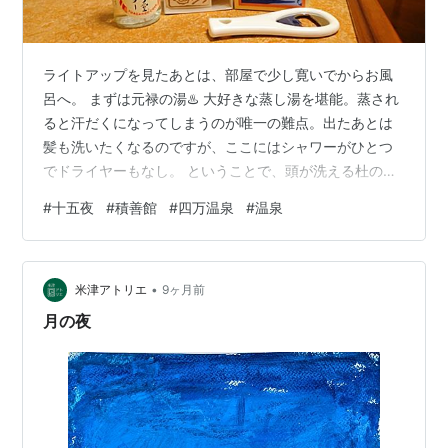
ライトアップを見たあとは、部屋で少し寛いでからお風
呂へ。 まずは元禄の湯♨️ 大好きな蒸し湯を堪能。蒸され
ると汗だくになってしまうのが唯一の難点。出たあとは
髪も洗いたくなるのですが、ここにはシャワーがひとつ
でドライヤーもなし。 ということで、頭が洗える杜の湯
へ！ この暖簾をくぐってしばらく歩くとーー セブンティ
#
十五夜
#
積善館
#
四万温泉
#
温泉
ーンアイスの自販機。湯上がりに買いたくなる絶妙な位
置にあります。 でもお風呂上がり、少しアイスに惹かれ
つつ、いったん通り抜けて佳松亭にある売店へ。 何か良
•
いものはないかなぁと物色。 可愛い柄のお土産用のお菓
米津アトリエ
9ヶ月前
子を発見。1つ買って試して、良ければお土産用にも購入
月の夜
予定です。 さて、売店で購入し…