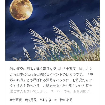
秋の夜空に明るく輝く満月を楽しむ「十五夜」は、古く
から日本に伝わる伝統的なイベントのひとつです。 「中
秋の名月」とも呼ばれる満月をバックに、お月見だんご
やすすきを飾ったり、ご馳走を食べたり楽しいひと時を
過ごす人も多いでしょう。 スーパーでも、お月見団子が
たくさん売られているのを見ることもおおいですよね。
#
十五夜
#
お月見
#
すすき
#
中秋の名月
でも、数多くある満月の中で、なぜ十五夜だけにすすき