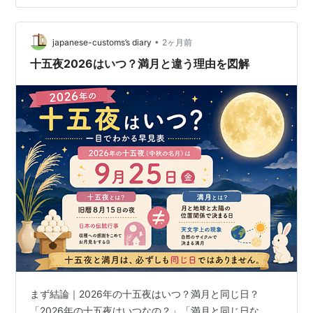
や団子を飾るのか、正しく理解していない人も多いので
はないでしょうか？ そこで本記事では、十五夜とすすき
•
を飾る意味や、中秋の名月との関係、満月を楽しむイベ
japanese-customs’s diary
2ヶ月前
ントについて、わかりやすく解説します。 美しい満月を
十五夜2026はいつ？満月と違う理由を図解
眺め、特別な十五夜を楽しみましょう。 *…
まず結論｜2026年の十五夜はいつ？満月と同じ日？
「2026年の十五夜はいつなの？」「満月と同じ日な