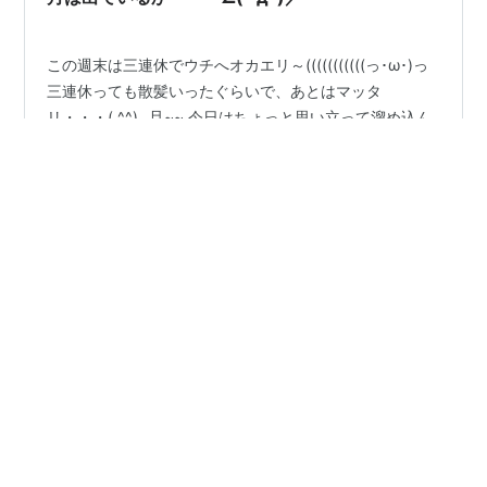
この週末は三連休でウチへオカエリ～(((((((((((っ･ω･)っ