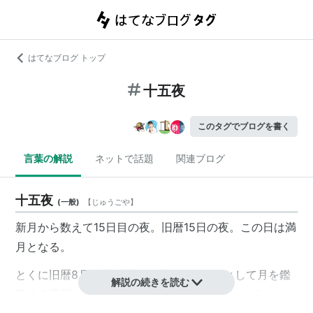
はてなブログ トップ
十五夜
このタグでブログを書く
言葉の解説
ネットで話題
関連ブログ
十五夜
(
一般
)
【
じゅうごや
】
新月から数えて15日目の夜。旧暦15日の夜。
この日は満
月となる。
とくに旧暦8月の十五夜は「中秋の名月」として月を鑑
解説の続きを読む
賞する風習がある。この風習は中国から伝わってきたも