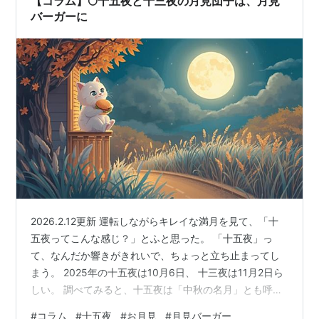
【コラム】🌕十五夜と十三夜の月見団子は、月見
バーガーに
2026.2.12更新 運転しながらキレイな満月を見て、「十
五夜ってこんな感じ？」とふと思った。 「十五夜」っ
て、なんだか響きがきれいで、ちょっと立ち止まってし
まう。 2025年の十五夜は10月6日、 十三夜は11月2日ら
しい。 調べてみると、十五夜は「中秋の名月」とも呼ば
れ、旧暦の8月15日の夜を指していたそうだ。 十三夜は
#
コラム
#
十五夜
#
お月見
#
月見バーガー