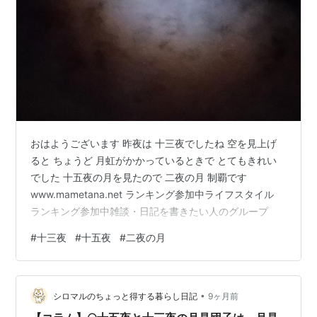
おはようございます 昨夜は 十三夜でしたね 空を見上げ
ると ちょうど 月虹がかかっているときで とてもきれい
でした 十五夜の月を見たので 二夜の月 制覇です
www.mametana.net ランキング参加中ライフスタイル
ランキング参加中雑談・日記を書きたい人のグループ
#
十三夜
#
十五夜
#
二夜の月
•
シロマルのちょっと得する暮らし日記
9ヶ月前