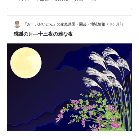
「後の月」と呼ばれ、十五夜の約1ヶ月後、旧暦の9月13
日のこと。 このふたつに、十日夜（とおかんや）を加え
ると「三月見」といって、昔は月を三度楽しむのが縁起
•
が良いとされたらしい。 昔の人は、月を眺めること自体
「おーいおいどん」の家庭菜園・園芸・地域情報
9ヶ月前
が“良いこと”だと信じていたという。 しかも、十五夜に
感謝の月―十三夜の雅な夜
はお団子を…