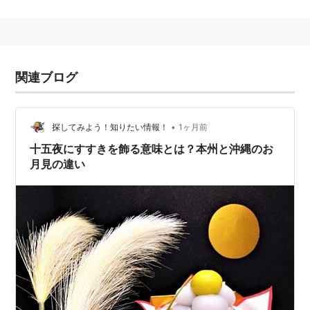
の。
芋を供えることから、「芋名月」とも呼ばれる。
行事としての十五夜
関連ブログ
日本では月が見えるところ等に月見団子とススキを飾っ
たり、季節の収穫物を備えたりして、酒宴を設けて月の
鑑賞に興じるものとされる。
•
探してみよう！知りたい情報！
1ヶ月前
雨が降った場合には「雨月」、曇って月が見えない場合
十五夜にすすきを飾る意味とは？本州と沖縄のお
には「無月」等と呼んでかすかに見える月を楽しむ。
月見の違い
旧暦9月13日に十三夜があるが、十五夜と十三夜のうち
どちらかだけしか月を見ないことを「片見月」と言わ
れ、縁起が悪いとされている。
関連
旧暦
、
中秋の名月
、
ススキ
、
十三夜