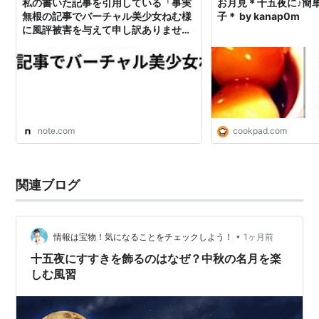
私の書いた記事を引用している「事実
お月見＊十五夜に♪簡
無根の記事でバーチャル美少女ねむ様
子＊ by kanap0m
に風評被害を与えて申し訳ありません
でした→旧記事名：統一教会系メディ
アとVtuberがズブな件」という悪質な
デマについて引用された記事｜十五
夜 龍雅
note.com
cookpad.com
関連ブログ
•
情報は宝物！気になることをチェックしよう！
1ヶ月前
十五夜にすすきを飾るのはなぜ？中秋の名月を楽
しむ風習