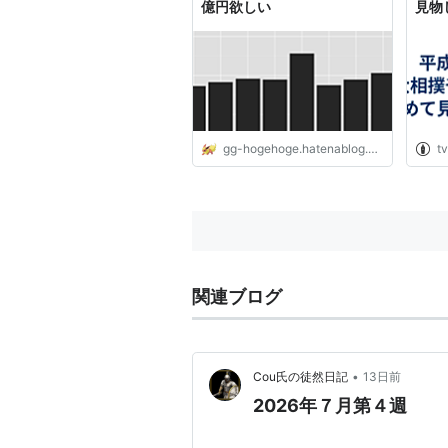
億円欲しい
見物
レビ
gg-hogehoge.hatenablog.com
t
関連ブログ
•
Cou氏の徒然日記
13日前
2026年７月第４週