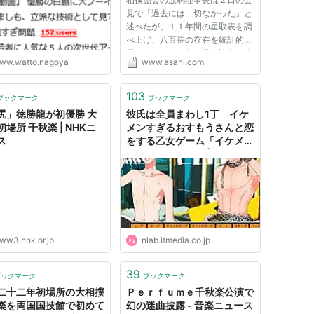
はないか？ - しいたげら
見で「過去には一切なかった」と
‍🟫しいたけ
述べたが、１１年間の星取表を調
べ上げ、八百長の存在を統計的に
示した２００２年の学術論文が改
ww.watto.nagoya
www.asahi.com
めて注目を集めている。 米シ
カゴ大のスティーブン・レビット
教授（経済学）らは１９８９年か
103
ブックマーク
ブックマーク
ら２０００年までの十両以上の...
尻」徳勝龍が初優勝 大
彼氏は全員まわし1丁 イケ
場所 千秋楽 | NHKニ
メンすぎるおすもうさんと恋
ス
をする乙女ゲーム「イケメン
千秋楽」が刺激的 | ねとらぼ
ww3.nhk.or.jp
nlab.itmedia.co.jp
39
ブックマーク
ブックマーク
二十二年初場所の大相撲
Ｐｅｒｆｕｍｅ千秋楽公演で
楽を両国国技館で初めて
幻の迷曲披露 - 音楽ニュース