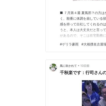
■ ７月第４週 夏風邪？の方
く、順番に体調を崩している状
感を持って出社してくれるの
うと、本人は大丈夫だと言っ
があるので、そこは在宅勤務に
ートワークがなかったので、 
#
ゲリラ豪雨
#
大相撲名古屋
トワークで在宅勤務も可能なの
豪雨 土曜日は、夕方まで仕事
•
風に吹かれて
13日前
千秋楽です：行司さん