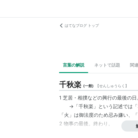
はてなブログ トップ
言葉の解説
ネットで話題
関
千秋楽
(
一般
)
【
せんしゅうらく
】
1 芝居・相撲などの興行の最後の
→「千秋楽」という記述では「秋
「火」は御法度のため忌み嫌い、「
2 物事の最後。終わり。