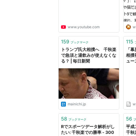
ので
れた
www.youtube.com
w
159
115
ブックマーク
トランプ氏大相撲へ 千秋楽
「幕
で急須と湯飲みが使えなくな
相撲初
る？ | 毎日新聞
ュー
mainichi.jp
w
58
56
ブックマーク
Rでスポーツデータ解析がし
平成
たい: 千秋楽での勝率 - 300
千秋