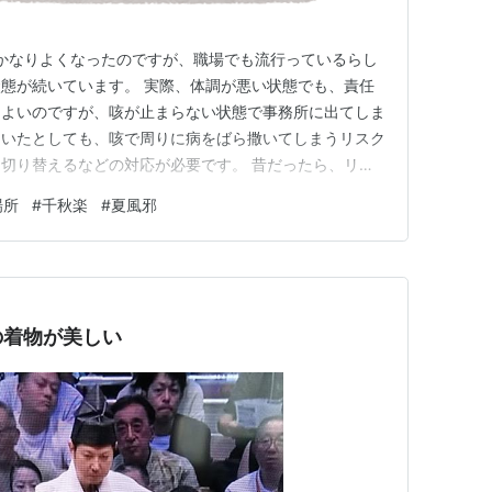
はかなりよくなったのですが、職場でも流行っているらし
態が続いています。 実際、体調が悪い状態でも、責任
はよいのですが、咳が止まらない状態で事務所に出てしま
ていたとしても、咳で周りに病をばら撒いてしまうリスク
切り替えるなどの対応が必要です。 昔だったら、リモ
「出社できない＝休むしかない」 でしたが、今はリモー
場所
#
千秋楽
#
夏風邪
で、そこは無理をしないことも大切ですね。 ■ ゲリラ
をして、そこからジム…
の着物が美しい