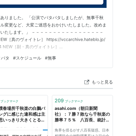
ありました。 「公演でバタバタしましたが、無事千秋
ール変更など、大変ご迷惑をおかけいたしました。改めま
いたします。」 －－－－－－－－－－－－－－－－－
ヴォイトレ］ https://vccarchive.hateblo.jp/
634 NEW［副・真のヴォイトレ］
hateblo.jp/ 『ヴォイストレーニングの教育論 』● 18,034字
タバタ
#
スケジュール
#
無事
s://fu…
もっと見る
209
ブックマーク
ブックマーク
撲春場所千秋楽の白鵬バ
asahi.com（朝日新聞
ングに感じた違和感は主
社）：７勝７敗なら千秋楽の
思いっきり大きくとると
勝率７５％ 八百長、統計で
本社会のルールというも
証明？ - スポーツ
角界を揺るがす八百長疑惑。日本
対する意識のユルさ」な
相撲協会の放駒理事長は２日の会