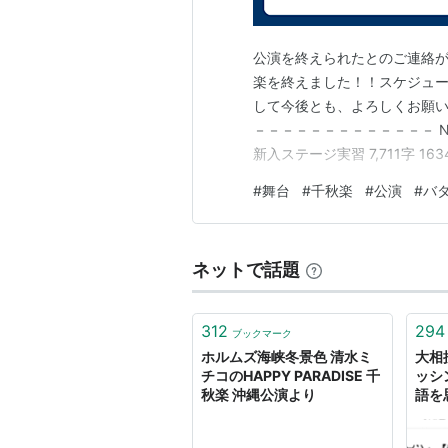
公演を終えられたとのご連絡が
楽を終えました！！スケジュ
して今後とも、よろしくお願い
－－－－－－－－－－－－－ NEW［真の
新入ステージ実習 7,711字 1
https://uravccarchive.
#
舞台
#
千秋楽
#
公演
#
バ
B014 ［fukugen（福言）］ http
ネットで話題
312
294
ブックマーク
ホルムズ海峡冬景色 清⽔ミ
大相
チコのHAPPY PARADISE 千
ッシ
秋楽 沖縄公演より
語を
「日
のに