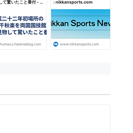
して驚いたこと番付 - テ
: nikkansports.com
の土踏まず
vhumazu.hatenablog.com
www.nikkansports.com