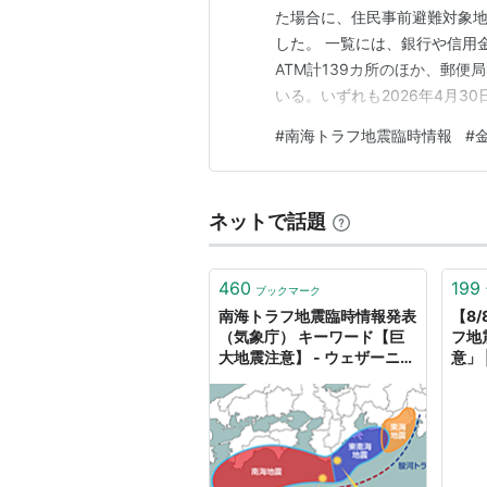
た場合に、住民事前避難対象地
した。 一覧には、銀行や信用
ATM計139カ所のほか、郵便
いる。いずれも2026年4月
ない。 さらに、2024年8
#
南海トラフ地震臨時情報
#
定する「巨大地震警戒」は対
があるのか、ATMやネットバ
ネットで話題
460
199
ブックマーク
南海トラフ地震臨時情報発表
【8
（気象庁） キーワード【巨
フ地
大地震注意】 - ウェザーニュ
意」 
ース