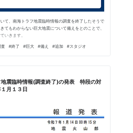
ついて、南海トラフ地震臨時情報の調査を終了したそうで
起きてもわからない巨大地震について備えをとのことで、
していきます。
調査
#
終了
#
巨大
#
備え
#
追加
#
スタジオ
地震臨時情報(調査終了)の発表 特段の対
年１月１３日