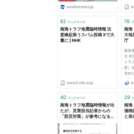
weathernews.jp
w
82
76
ブックマーク
ブ
南海トラフ地震臨時情報 注
南海
意喚起装うスパム投稿 Xで大
大地
量に | NHK
庁
報道発
文 本
トラ
意）
含め
下記
www3.nhk.or.jp
w
い。 
火山
査室 
40
29
ブックマーク
全文
南海トラフ地震臨時情報が出
南海
つ...
たが、災害担当記者からの
価検
「防災対策」が参考になる
と発表
→「大事な連絡先をアナログ
にメモ」「ほぼキャッシュレ
スなので、小銭は用意した方