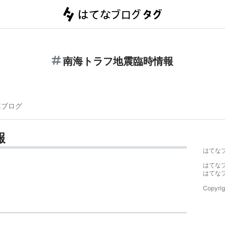
南海トラフ地震臨時情報
連ブログ
報
はてな
はてな
はてな
Copyrig