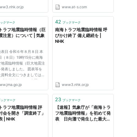
ww3.nhk.or.jp
www.at-s.com
42
ックマーク
ブックマーク
トラフ地震臨時情報（巨
南海トラフ地震臨時情報 呼
震注意）について | 気象
びかけ終了 備え継続を |
NHK
表日 令和６年８月８日 本
日（８日）19時15分に南海
フ地震臨時情報（巨大地震注
を発表しました。 図表等を
た資料全文につきましては、
の「資料全文」をご参照下さ
ww.jma.go.jp
www3.nhk.or.jp
問合せ先 地震火山部 地震
技術・調査課 大規模地震調
電話 03-3434-9040 資料
23
ブックマーク
ブックマーク
 南海トラフ地震臨時情報に
トラフ地震臨時情報 評
【速報】気象庁が「南海トラ
討会を開き「調査終了」
フ地震臨時情報」を初めて発
 | NHK
表 日向灘で発生した最大震
度6弱の地震を受け（TBS
NEWS DIG Powered by
JNN） - Yahoo!ニュース