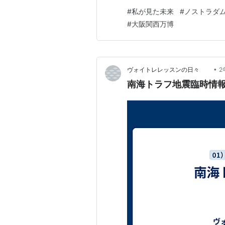
隈でよく取り上げられる 202
#
私が見た未来
#
ノストラダ
放送してたな 違和感やね、そん
#
大阪関西万博
ネタは下の「私が見た…
•
ヴォイトレレッスンの日々
2
南海トラフ地震臨時情