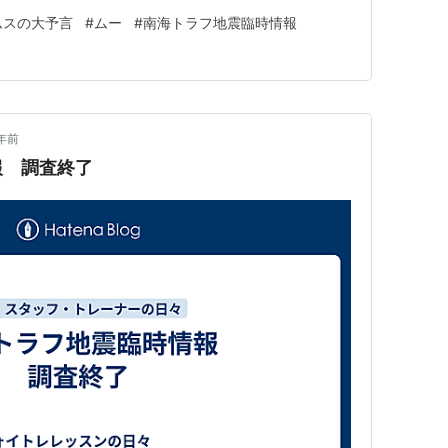
5年7月のフィリピン沖で起こる大地震 のこと、NHK様が
ムスの大予言
#
ムー
#
南海トラフ地震臨時情報
な話題NHK様が取り上げた ことにビックラポンやね 元
年前
報 調査終了