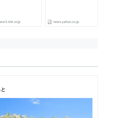
ww3.nhk.or.jp
news.yahoo.co.jp
ろと