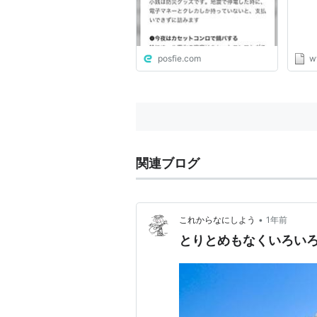
がいいな」
posfie.com
w
関連ブログ
•
これからなにしよう
1年前
とりとめもなくいろい