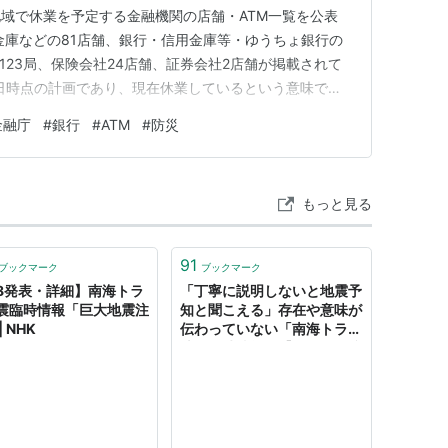
域で休業を予定する金融機関の店舗・ATM一覧を公表
金庫などの81店舗、銀行・信用金庫等・ゆうちょ銀行の
局123局、保険会社24店舗、証券会社2店舗が掲載されて
30日時点の計画であり、現在休業しているという意味では
月に実際に発表された「巨大地震注意」と、今回の一覧が想
金融庁
#
銀行
#
ATM
#
防災
応が異なる。この記事では、どの段階で店舗が休む可能性
ンキ…
もっと見る
91
ブックマーク
ブックマーク
/8発表・詳細】南海トラ
「丁寧に説明しないと地震予
震臨時情報「巨大地震注
知と聞こえる」存在や意味が
| NHK
伝わっていない「南海トラフ
地震臨時情報」【わたしの防
災】｜静岡新聞アットエス