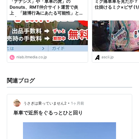
「ナナシス」や「単車の虎」の
ミク痛単車を見たか？
Donuts、RMT仲介サイト運営で炎
仕掛けるミク×ピザ (1/
上 「賭博行為にあたる可能性」と指
摘 | ねとらぼ
nlab.itmedia.co.jp
ascii.jp
関連ブログ
•
うさぎは乗っていません2
1ヶ月前
単車で近所をぐるっとひと回り