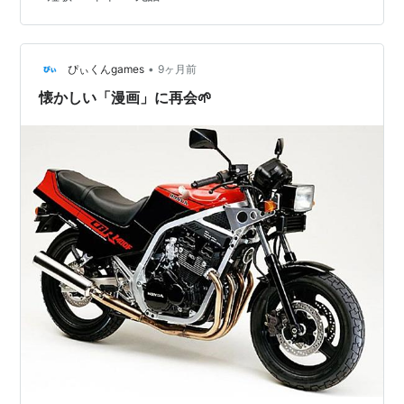
•
ぴぃくんgames
9ヶ月前
懐かしい「漫画」に再会🌱