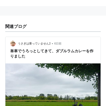
二軸車輌
(鉄道)の通称。一つの車体の走り装置が二
本の車軸のみの
車輌
のこと。
関連ブログ
•
うさぎは乗っていません2
6日前
単車でうろっとしてきて、ダブルラムカレーを作
りました