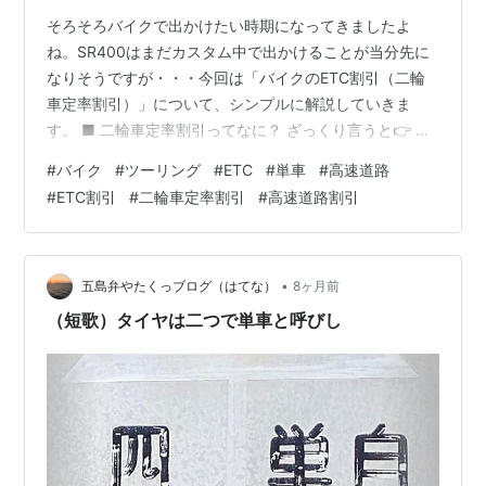
そろそろバイクで出かけたい時期になってきましたよ
ね。SR400はまだカスタム中で出かけることが当分先に
なりそうですが・・・今回は「バイクのETC割引（二輪
車定率割引）」について、シンプルに解説していきま
す。 ■ 二輪車定率割引ってなに？ ざっくり言うと👉 高
速道路の料金が約37.5%安くなる制度です。”NEXCO：高
#
バイク
#
ツーリング
#
ETC
#
単車
#
高速道路
速道路周遊パス／二輪車定率割引” https://hayatabi.c-
#
ETC割引
#
二輪車定率割引
#
高速道路割引
nexco.co.jp/drive/detail.html?id=203 ただし、条件がい
くつかあるのでそこがポイントです👇 ■ 利用できる条件
1️⃣ ETC付きバイク限定→ ETCが付いていないと使えませ
ん…
•
五島弁やたくっブログ（はてな）
8ヶ月前
（短歌）タイヤは二つで単車と呼びし