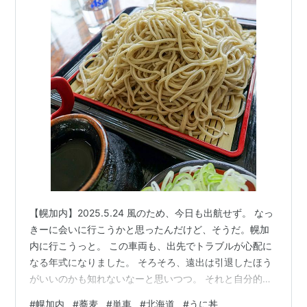
【幌加内】2025.5.24 風のため、今日も出航せず。 なっ
きーに会いに行こうかと思ったんだけど、そうだ。幌加
内に行こうっと。 この車両も、出先でトラブルが心配に
なる年式になりました。 そろそろ、遠出は引退したほう
がいいのかも知れないなーと思いつつ。 それと自分的と
しても、単車はたらふく走ってきて、そろそろ次のステ
#
幌加内
#
蕎麦
#
単車
#
北海道
#
うに丼