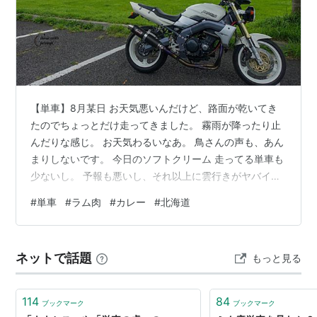
【単車】8月某日 お天気悪いんだけど、路面が乾いてき
たのでちょっとだけ走ってきました。 霧雨が降ったり止
んだりな感じ。 お天気わるいなあ。 鳥さんの声も、あん
まりしないです。 今日のソフトクリーム 走ってる単車も
少ないし。 予報も悪いし、それ以上に雲行きがヤバイも
んなぁ。。 【今日】 帰ってきてから、今日はダブルラム
#
単車
#
ラム肉
#
カレー
#
北海道
カレーを作りました。 ダブル。 ラムと豚の合い挽きで、
ハンバーグ作りました。 ハンバーグって、小学校の調理
実習で作ったっけ？はるか大昔に作ったことがあったか
ネットで話題
もっと見る
無かったか、記憶にありません。 これが、めちゃ美味し
くできました！ このラムハンバーグを、 丸ラムをたっぷ
り入れたラムカレーに…
114
84
ブックマーク
ブックマーク