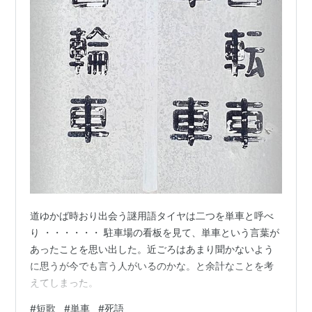
道ゆかば時おり出会う謎用語タイヤは二つを単車と呼べ
り ・・・・・・ 駐車場の看板を見て、単車という言葉が
あったことを思い出した。近ごろはあまり聞かないよう
に思うが今でも言う人がいるのかな。と余計なことを考
えてしまった。
#
短歌
#
単車
#
死語