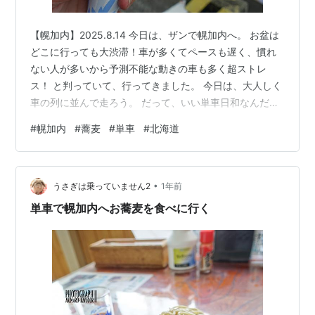
【幌加内】2025.8.14 今日は、ザンで幌加内へ。 お盆は
どこに行っても大渋滞！車が多くてペースも遅く、慣れ
ない人が多いから予測不能な動きの車も多く超ストレ
ス！ と判っていて、行ってきました。 今日は、大人しく
車の列に並んで走ろう。 だって、いい単車日和なんだも
ん 車は多めだったけど、ぐいぐい走れて、結局いつもの
#
幌加内
#
蕎麦
#
単車
#
北海道
時間にお店へ。 幌加内にある、霧立亭です。 いつもの席
に着。 いや、確かに今日はお客さんもすごく多いーーー
なので、ツルツルっと食べて席を立ちました。 吾が退店
•
する時には、なんと外まで並んでいましたよー いつも美
うさぎは乗っていません2
1年前
味しいお蕎麦をありがとうございます。 また来るぜ 帰路
単車で幌加内へお蕎麦を食べに行く
こそは並んで走ろ…