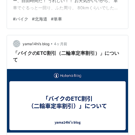
ー、自由時間だ！ うれしい！！ お天気がいいから、 単
車でぐるっと一回り、ふた周り。 80kmくらいでした
が、暑くなく気分よく走ってきました。 いいなぁ、お天
#
バイク
#
北海道
#
単車
気も良く、自分の時間。 そんなの毎日で当たり前である
人も多いかも知れませんが、吾にとっては、もう特別な
時間といってもいいくらい。本当に貴重です。当たり前
•
じゃないからこそ、貴重。 今日のソフトクリーム1 今日
yama14hi’s blog
4ヶ月前
のソフトクリーム2 そしてそして、明日は朝からお休
「バイクのETC割引（二輪車定率割引）」につい
み！ うれしすぎる〜〜〜…
て