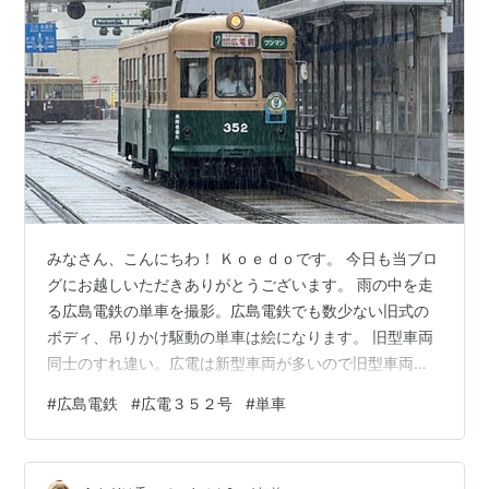
みなさん、こんにちわ！ Ｋｏｅｄｏです。 今日も当ブロ
グにお越しいただきありがとうございます。 雨の中を走
る広島電鉄の単車を撮影。広島電鉄でも数少ない旧式の
ボディ、吊りかけ駆動の単車は絵になります。 旧型車両
同士のすれ違い。広電は新型車両が多いので旧型車両の
方が珍しい存在です。 広電３５０形３５２号車。１９５
#
広島電鉄
#
広電３５２号
#
単車
８年製の古豪です。３５１，３５３号もありましたが廃
車されてしまっているので、３５０形で残っているのは
この車両のみです。 撮影日のこのタイミングは結構な豪