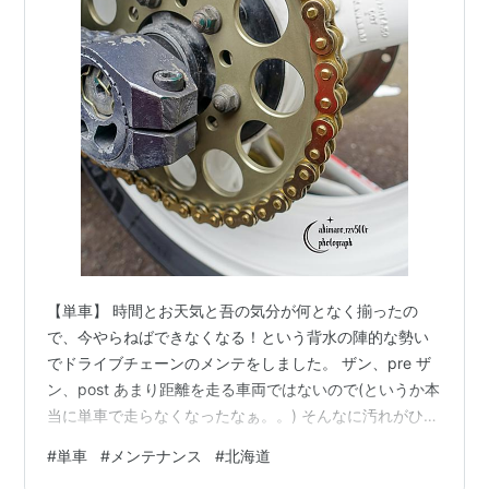
【単車】 時間とお天気と吾の気分が何となく揃ったの
で、今やらねばできなくなる！という背水の陣的な勢い
でドライブチェーンのメンテをしました。 ザン、pre ザ
ン、post あまり距離を走る車両ではないので(というか本
当に単車で走らなくなったなぁ。。) そんなに汚れがひど
いわけではないです。 だけど、チェーンルーブをかけよ
#
単車
#
メンテナンス
#
北海道
うと思うと、いったん汚れを落としてからにしたいので