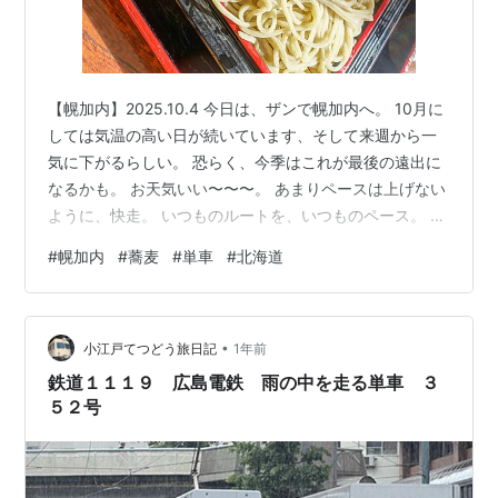
【幌加内】2025.10.4 今日は、ザンで幌加内へ。 10月に
しては気温の高い日が続いています、そして来週から一
気に下がるらしい。 恐らく、今季はこれが最後の遠出に
なるかも。 お天気いい〜〜〜。 あまりペースは上げない
ように、快走。 いつものルートを、いつものペース。 い
つもの時間に、いつものお店へ。 ここに通って何十年に
#
幌加内
#
蕎麦
#
単車
#
北海道
なるんだっけ。 今日はお天気もいいしあったかいし、お
店も賑わっていました。 いつもの席で、いつものお蕎
麦。 当たり前の日常は、いつだって当たり前ではない。
•
またここに来ることができますように。 今度は64で行こ
小江戸てつどう旅日記
1年前
うっと。
鉄道１１１９ 広島電鉄 雨の中を走る単車 ３
５２号