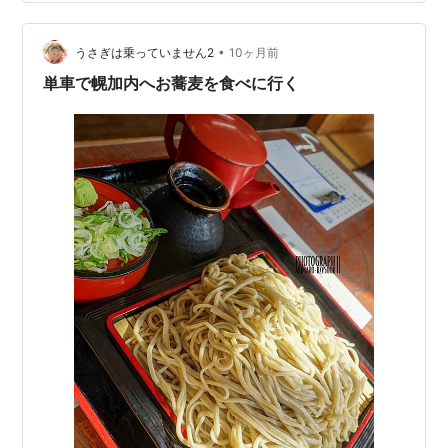
すよね。 この作業も、まああんまり走ってないから今年
はいいやーーと思ってサボると、翌年やっぱりチェーン
•
の乾き具合が気になっちゃうので、夏が過ぎたころに年
うさぎは乗っていません2
10ヶ月前
一回でやったほうがベターな感じ。 まぁ、チェーンの延
単車で幌加内へお蕎麦を食べに行く
命処置ですね 吾はふつうに…