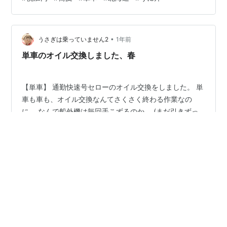
ージに進んでもいいのかなとも、思いつつ。 いつものお
店の、いつもの席。 もしも単車じゃなくても、またここ
に来たいなー。 ここに、RZVで来たことも何度もあるん
•
ですよ。 だから、次に進むことに敗北感というものは、
うさぎは乗っていません2
1年前
ひとつもありません。 むしろ、新しいことができちゃう
単車のオイル交換しました、春
ワクワク感。 やっぱ…