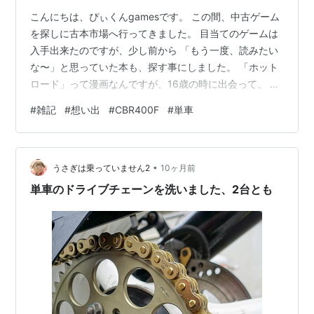
こんにちは、ぴぃくんgamesです。 この間、中古ゲーム
を探しに古本市場へ行ってきました。 目当てのゲームは
入手出来たのですが、少し前から 「もう一度、読みたい
な〜」と思っていた本も、探す事にしました。 「ホット
ロード」って漫画なんですが、16歳の時に出会って、 そ
の影響と、縁もありまして先輩から当時35万円で、
#
雑記
#
想い出
#
CBR400F
#
単車
CBR400Fを 譲って頂くことが出来ました。 ホットロー
ド 全2巻完結(文庫版)(集英社文庫) [マーケットプレイス
コミックセット] 作者:紡木 たく 集英社 Amazon その単
•
車は、18歳の時に購入して仲良くしていた後輩に、あげ
うさぎは乗っていません2
10ヶ月前
ました。 自分はアルバイトをしていましたけど、後輩…
単車のドライブチェーンを洗いました、2台とも