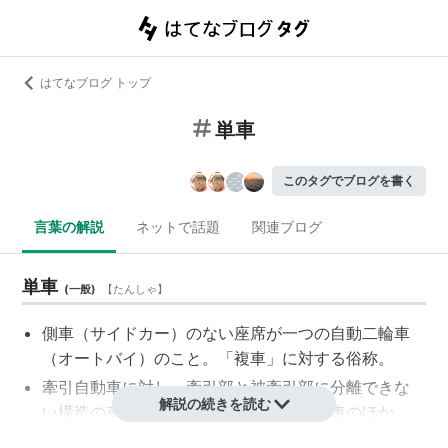
はてなブログ トップ
単車
このタグでブログを書く
言葉の解説
ネットで話題
関連ブログ
単車
(
一般
)
【
たんしゃ
】
側車
（サイドカー）のない座席が一つの
自動二輪車
（
オートバイ
）のこと。「複車」に対する俗称。
牽引自動車に対し、牽引部と被牽引部に分離できな
解説の続きを読む
い構造の
車輌
のこと。一般的な貨物自動車のほか、
永久連結構造の連接バスを含む場合もある。