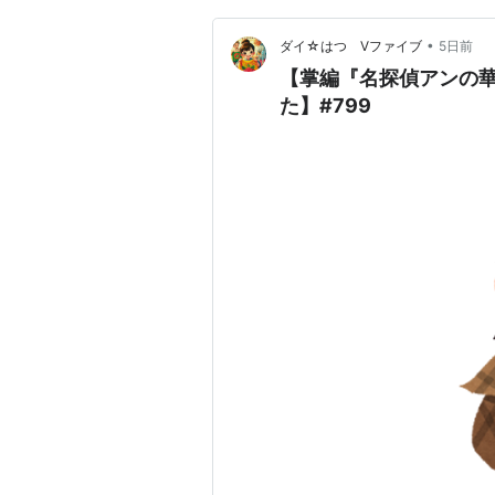
•
ダイ☆はつ Vファイブ
5日前
【掌編『名探偵アンの
た】#799