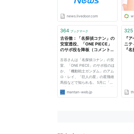
news.livedoor.com
w
364
325
ブックマーク
古谷徹：「名探偵コナン」の
『ア
安室透役、「ONE PIECE」
ニテ
のサボ役を降板（コメント全
『名
文） - MANTANWEB（まん
海外で
古谷さんは「名探偵コナン」の安
たんウェブ）
RIVE
室、「ONE PIECE」のサボ役のほ
か、「機動戦士ガンダム」のアム
ロ・レイ、「巨人の星」の星飛雄
馬役などで知られる。 5月に「週
刊文春」で一般女性との不倫が報
mantan-web.jp
th
じられ、古谷さんは自信のX（旧
ツイッター）で謝罪し所属事務所
も公式サイトで謝罪。6月11日に
は10月発売予定の新作ゲーム
「メ...