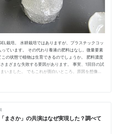
GEL栽培。 水耕栽培ではありますが、プラスチックコッ
入っています。 その代わり養液の肥料はなし。微量要素
てこの状態で植物は生育できるのでしょうか。 肥料濃度
さまざまな失敗する要因があります。 事実、1回目の試
まいました。 でもこれが面白いところ。原因を想像し
。 「真実はいつもひとつ」 このようにまるでコナンに
に政界を追い詰めていくところが楽しいのです。 しかし
られず迷宮入…
前
】「まさか」の共演はなぜ実現した？調べて