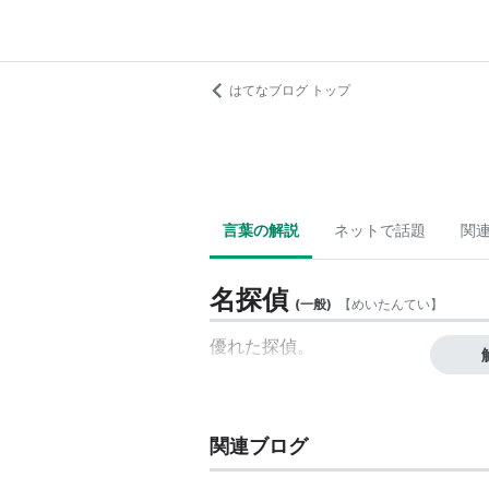
はてなブログ トップ
言葉の解説
ネットで話題
関
名探偵
(
一般
)
【
めいたんてい
】
優れた探偵。
関連ブログ