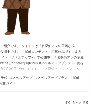
ご紹介です。 タイトルは『名探偵アンの華麗な推
公開中です。 「探偵コンテスト」応募作品です。よろ
サイト『ノベルアップ+』で公開中！「名探偵アンの華麗
://t.co/aeq3qlkPeS #ノベルアッププラス — 鹿石
i) 2026年7月30日 それにしても…… 名探偵？ アン？ どこかで
 実質は、以前私が書いた掌編の続編です。こちらもよろ
八千代
#
ノベルアップ
#
ノベルアッププラス
#
探偵
だければ幸いです。 koubo.jp k…
公募ガイド
もっと見る