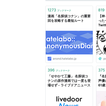
1273
819
ブックマーク
漫画「名探偵コナン」の重要
【神
回を攻略する最短ルート
った
Twi
逸す
さん
など
anond.hatelabo.jp
p
396
375
ブックマーク
「せやかて工藤」 名探偵コ
『名
ナンの原作漫画では一度も登
声優
場せず - ライブドアニュース
61歳