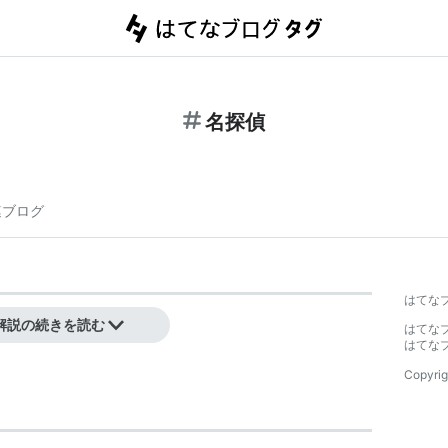
名探偵
連ブログ
はてな
解説の続きを読む
はてな
はてな
Copyrig