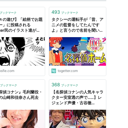
493
ブックマーク
ブックマーク
々の遊び】「絵柄でお題
タクシーの運転手が「昔、ア
ー」に投稿される
ニメの監督をしてたんです
tter民のイラスト達が秀
よ」と言うので名前を聞いた
ぎると話題に！「サザエ
ら『名探偵ホームズ』『ルパ
の絵柄で名探偵コナン」
ン三世』『ガンバの冒険』の
御厨恭輔監督だった
osfie.com
togetter.com
368
ブックマーク
ブックマーク
探偵コナン』毛利蘭役・
【名探偵コナンの人気キャラ
の山崎和佳奈さん死去
クター安室透の声で……】レ
ジェンド声優・古谷徹
（70）との4年半の不倫、妊
娠中絶、暴行騒動を37歳下
ファン女性と古谷自身が告白
| 文春オンライン