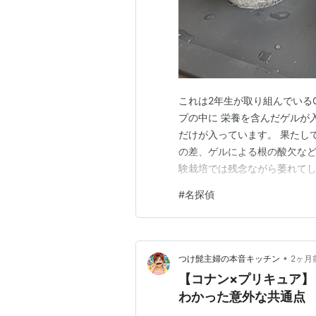
これは2年生が取り組んでいる
プの中に 栄養を含んだゲルが
だけが入っています。 果たし
の差、ゲルによる根の酸欠など
験栽培では残念ながら萎れてし
て対策を打っては再チャレンジ
#
名探偵
なったかのように 徐々に徐々
時にはコナンでも正解を見つけ
•
つけ髭主婦の本音キッチン
2ヶ月
【コナン×プリキュア
わかった意外な共通点