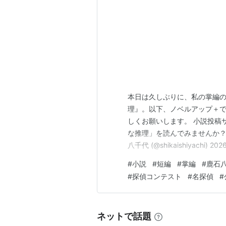
本日は久しぶりに、私の掌編の
理』。以下、ノベルアップ＋で
しくお願いします。 小説投稿
な推理」を読んでみませんか？https
八千代 (@shikaishiyach
聞いたような？？ そうです！
#
小説
#
短編
#
掌編
#
鹿石
しければ今一度、合わせてご覧いた
#
探偵コンテスト
#
名探偵
#
ネットで話題