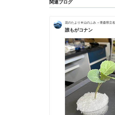
関連ブログ
花のたより☆山のふみ ～青森県立
誰もがコナン