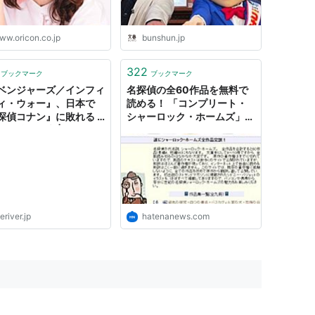
ww.oricon.co.jp
bunshun.jp
322
ブックマーク
ブックマーク
ベンジャーズ／インフィ
名探偵の全60作品を無料で
ィ・ウォー』、日本で
読める！ 「コンプリート・
探偵コナン』に敗れる ─
シャーロック・ホームズ」が
も驚きの声 | THE
すごい - はてなニュース
R
eriver.jp
hatenanews.com