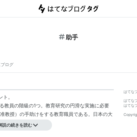
助手
連ブログ
はてな
ント。
はてな
する教員の階級の1つ。教育研究の円滑な実施に必要
はてな
准教授）の手助けをする教育職員である。日本の大
Copyrig
級の教員である。
解説の続きを読む