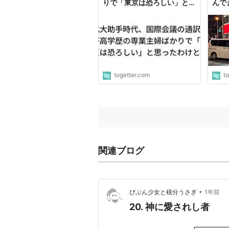
りで「東京は恐ろしい」と思
んで
ったわけとは
で他
も適
た話
togetter.com
t
関連ブログ
•
びぶん少女と積分うさぎ
1年前
20. 神に愛されし者