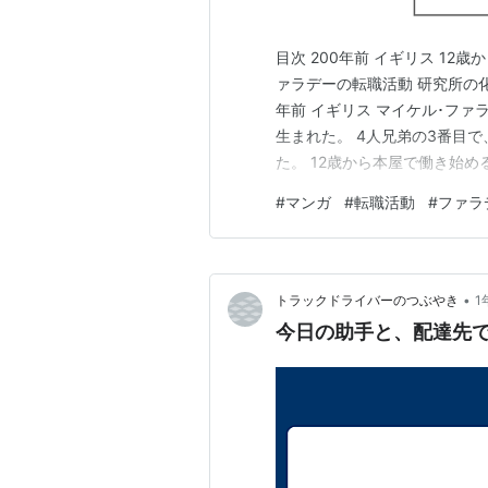
目次 200年前 イギリス 12
ァラデーの転職活動 研究所の化
年前 イギリス マイケル･ファ
生まれた。 4人兄弟の3番目
た。 12歳から本屋で働き始め
歳のとき、近所の製本屋に年季
#
マンガ
#
転職活動
#
ファラ
教育の機会を与えられなかった
事典や科学書だっ…
•
トラックドライバーのつぶやき
1
今日の助手と、配達先