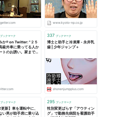
ogetter.com
www.kyoto-np.co.jp
337
ブックマーク
ブックマーク
®︎ on Twitter: "２５
博士と助手と冷凍庫 - 永井乳
高級外車に乗ってる人か
歯 | 少年ジャンプ＋
ートのお誘い。家までお
に来てくれてエスコート
璧。フレンチの店に着
助手席のドアを開けたら
の車とタイミングがあっ
った。『コツン』と音が
と同時に、血相を変えた
急に扱いが冷たくなった
itter.com
shonenjumpplus.com
感じ、車に見合った器が
って学んだわ。"
295
ブックマーク
ブックマーク
/2更新】車を運転中に、
性別変更ばらす「アウティン
ない男が助手席に乗り込
グ」で勤務先病院を看護助手