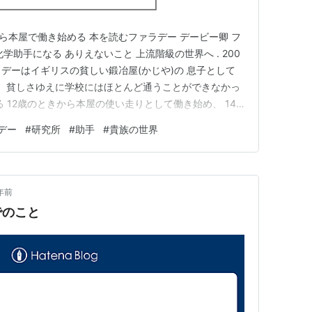
歳から本屋で働き始める 本を読むファラデー デービー卿 フ
学助手になる ありえないこと 上流階級の世界へ . 200
ラデーはイギリスの貧しい鍛冶屋(かじや)の 息子として
で、貧しさゆえに学校にはほとんど通うことができなかっ
る 12歳のときから本屋の使い走りとして働き始め、 14
奉公に入り、製本職人としての道を歩み始める。 高等
デー
#
研究所
#
助手
#
貴族の世界
彼に勉強を教えてくれたのは、 仕事の合間に読む百科
年前
でのこと