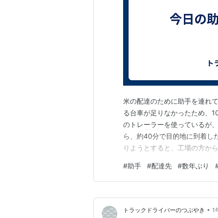
米の配達のために助手を連れて
る台車が足りなかったため、1
のトレーラーを使っているが、
ら、約40分で目的地に到着し
りようとすると、工場の方から
置を行った。エンストもせず
#
助手
#
配達先
#
数年ぶり
行くと、見覚えのある顔があっ
前に私が4トントラックで配達
•
トラックドライバーのつぶやき
1