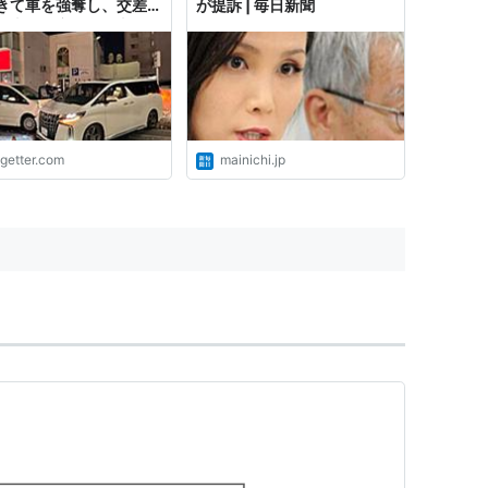
きて車を強奪し、交差点
が提訴 | 毎日新聞
の車に衝突→自動車保険
用できず散々な目に遭っ
がつらすぎる
ogetter.com
mainichi.jp