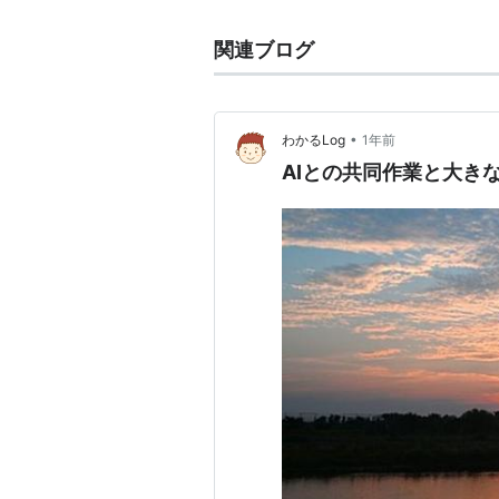
関連ブログ
•
わかるLog
1年前
AIとの共同作業と大き