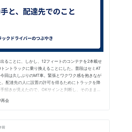
出ることに、しかし、12フィートのコンテナを2本載せ
0トントラックに乗り換えることにした。普段はセミAT
今回は久しぶりのMT車。緊張とワクワク感を抱きなが
た。配達先の人に設置の許可を得るためにトラックを降
手招きが見えたので、OKサインと判断し、そのまま設
、無事に設置を完了した。トラックを降りて伝票を渡しに
#
再会
た。 「ひさしぶり！元気だった？」その人は、5年以上
していた頃の荷受け担…
年前