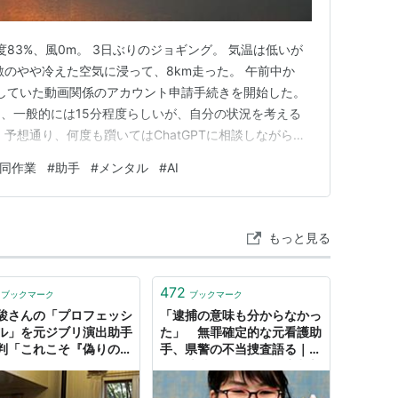
度83%、風0m。 3日ぶりのジョギング。 気温は低いが
敷のやや冷えた空気に浸って、8km走った。 午前中か
していた動画関係のアカウント申請手続きを開始した。
、一般的には15分程度らしいが、自分の状況を考える
予想通り、何度も躓いてはChatGPTに相談しながら進
PTの回答とは、ズレているところがたくさんある。 それを
同作業
#
助手
#
メンタル
#
AI
はいえ、9割方の判断はChatGPTに頼った。 一度、時
もっと見る
472
ブックマーク
ブックマーク
駿さんの「プロフェッシ
「逮捕の意味も分からなかっ
ル」を元ジブリ演出助手
た」 無罪確定的な元看護助
判「これこそ『偽りの歴
手、県警の不当捜査語る｜社
だよね」
会｜地域のニュース｜京都新
聞