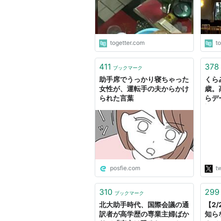
togetter.com
t
411
378
ブックマーク
助手席でうっかり寝ちゃった
くらみか
女性が、運転手の夫からかけ
歳。
られた言葉
らデ
迎え
は完
き、
お隣
ちゃ
した
彼。
posfie.com
tw
のを
大事
310
299
ブックマーク
北大助手時代、国際会議の通
【2
訳者が高学歴の専業主婦ばか
知ら