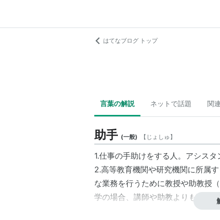
はてなブログ トップ
言葉の解説
ネットで話題
関
助手
(
一般
)
【
じょしゅ
】
1.仕事の手助けをする人。アシスタ
2.高等教育機関や研究機関に所属
な業務を行うために教授や助教授（
学の場合、
講師
や
助教
よりも下の階