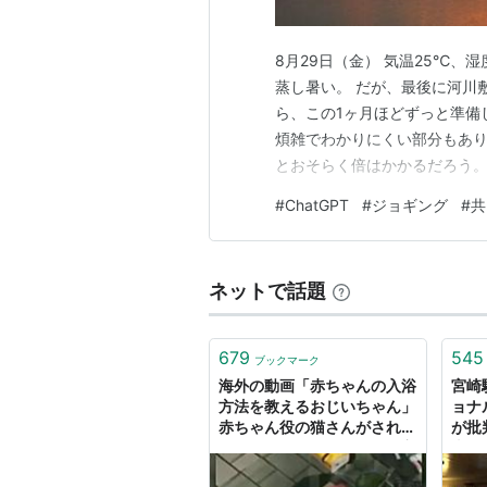
8月29日（金） 気温25℃、湿
蒸し暑い。 だが、最後に河川
ら、この1ヶ月ほどずっと準備
煩雑でわかりにくい部分もあり
とおそらく倍はかかるだろう。 
めた。 実際の状況とChatG
#
ChatGPT
#
ジョギング
#
共
自分で補完しながら進める。 と
間がかかりすぎたた…
ネットで話題
679
545
ブックマーク
海外の動画「赤ちゃんの入浴
宮崎
方法を教えるおじいちゃん」
ョナ
赤ちゃん役の猫さんがされる
が批
がままになっていてとても良
史』
い「助手が優秀すぎる」