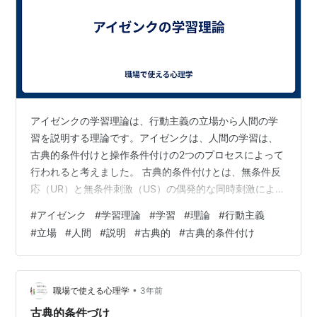
アイゼンクの学習理論は、行動主義の立場から人間の学
習を説明する理論です。アイゼンクは、人間の学習は、
古典的条件付けと操作条件付けの2つのプロセスによって
行われると考えました。 古典的条件付けとは、無条件反
応（UR）と無条件刺激（US）の偶発的な同時刺激によっ
て、条件反応（CR）が学習されるプロセスです。たとえ
#
アイゼンク
#
学習理論
#
学習
#
理論
#
行動主義
ば、犬に肉を与えると唾液が出る（UR）。このとき、肉
#
立場
#
人間
#
説明
#
古典的
#
古典的条件付け
を与える（US）と犬が唾液を出す（UR）という刺激と反
応が結びつきます。その後、肉を与えずに犬のベルを鳴
らす（CS）と、犬はベルを鳴らすだけで唾液を出すよう
になります（CR）。これは、ベルが肉を与えられるとい
•
職場で使える心理学
3年前
う無条件刺激（US）と関連付け…
古典的条件づけ