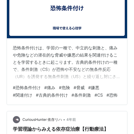
恐怖条件付けは、学習の一種で、中立的な刺激と、痛み
や危険などの潜在的な脅威や嫌悪の結果を関連付けるこ
とを学習するときに起こります。古典的条件付けの一種
で、条件刺激（CS）が恐怖や不安などの無条件反応
（UR）を誘発する無条件刺激（US）と繰り返し対にされ
るものである。 例えば、実験室では、音（CS）と、個体
#
恐怖条件付け
#
痛み
#
危険
#
脅威
#
嫌悪
に恐怖反応（UR）を誘発する軽い電気ショック（US）を
#
関連付け
#
古典的条件付け
#
条件刺激
#
CS
#
恐怖
繰り返し対にすることができる。このペアリングを繰り
返すと、ショックがなくても音だけで恐怖反応（条件付
け反応、CRと呼ばれる）が誘発されるようになる。 恐怖
条件付けには、脳の扁桃体という小さなアーモンド型の
•
CuriousHunter 依存リハ
4年前
構造物が関与していると考えられており…
学習理論からみえる依存症治療【行動療法】