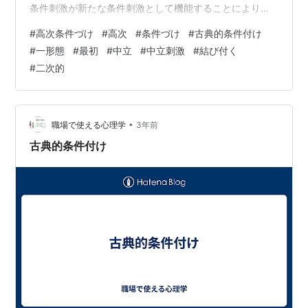
条件刺激が新たな条件刺激として機能することにより、
学習の効果が拡張される現象です。 通常の条件づけで
#
高次条件づけ
#
高次
#
条件づけ
#
古典的条件付け
は、中立刺激（条件刺激となる前の刺激）が無条件刺激
#
一形態
#
最初
#
中立
#
中立刺激
#
結び付く
（本来、反応を引き起こす刺激）と結びつき、中立刺激
#
二次的
自体が条件刺激となります。しかし、高次条件づけで
は、最初の条件づけの後に、新たな中立刺激が導入され
ます。この新たな中立刺激は、既存の条件刺激と一緒に
提示されることで、その刺激…
•
職場で使える心理学
3年前
古典的条件付け