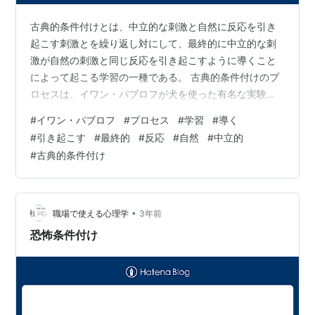
古典的条件付けとは、中立的な刺激と自然に反応を引き
起こす刺激とを繰り返し対にして、最終的に中立的な刺
激が自然の刺激と同じ反応を引き起こすように導くこと
によって起こる学習の一種である。 古典的条件付けのプ
ロセスは、イワン・パブロフが犬を使った有名な実験で
初めて説明しました。パブロフは、餌の提示と対になっ
#
イワン・パブロフ
#
プロセス
#
学習
#
導く
たベルの音を繰り返し聞くと、犬が唾液を分泌すること
#
引き起こす
#
最終的
#
反応
#
自然
#
中立的
に着目した。やがて、餌がなくてもベルの音だけで唾液
#
古典的条件付け
が分泌されるようになりました。 古典的条件付けには、
無条件刺激（UCS）、無条件反応（UCR）、条件刺激
（CS）、条件反応（CR）など、いくつかの重要な構成要
素があります。UCSはUCRを誘発する自…
•
職場で使える心理学
3年前
恐怖条件付け