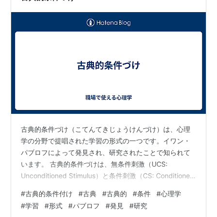
古典的条件づけ（こてんてきじょうけんづけ）は、心理
学の分野で提唱された学習の形式の一つです。イワン・
パブロフによって発見され、研究されたことで知られて
います。 古典的条件づけは、無条件刺激（UCS:
Unconditioned Stimulus）と条件刺激（CS: Conditioned
Stimulus）の間に結びつきが形成される過程を指しま
#
古典的条件付け
#
古典
#
古典的
#
条件
#
心理学
す。UCSは生物的な反応を引き起こす刺激であり、CSは
#
学習
#
形式
#
パブロフ
#
発見
#
研究
最初は生物的な反応を引き起こさないが、UCSとの関連