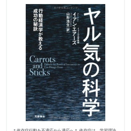
＊依存症行動を不適応から適応へ＊ 依存症は、学習理論