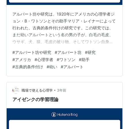
アルバート坊や研究は、1920年にアメリカの心理学者ジ
ョン・B・ワトソンとその助手マリア・レイナーによって
行われた、古典的条件付けの研究です。この研究では、
まだ幼いアルバートという名の男の子が、白毛の毛皮、
ウサギ、犬、猿、毛皮の被り物、そしてワトソン自身に
恐怖反応を示すように条件づけられました。ワトソンと
#
アルバート坊や研究
#
アルバート坊
#
研究
レイナーは、アルバートが白毛の毛皮に触れたときに、
#
アメリカ
#
心理学者
#
ワトソン
#
助手
突然大きな音を鳴らすことでこの条件づけを行ったので
#
古典的条件付け
#
幼い
#
アルバート
す。すると、アルバートは白毛の毛皮に触れるだけで恐
怖反応を示すようになりました。この研究は、古典的条
件付けの原理を明らかにしただけでなく、恐怖症の形成
メカニズムについても重要な知見を与えました。…
•
職場で使える心理学
3年前
アイゼンクの学習理論