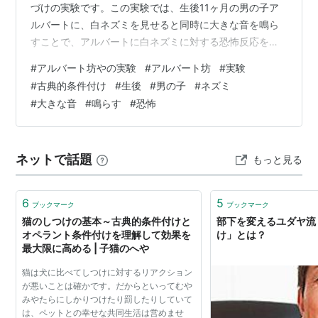
づけの実験です。この実験では、生後11ヶ月の男の子ア
ルバートに、白ネズミを見せると同時に大きな音を鳴ら
すことで、アルバートに白ネズミに対する恐怖反応を学
習させました。この実験は、古典的条件づけの原則を明
#
アルバート坊やの実験
#
アルバート坊
#
実験
らかにした画期的な実験でした。しかし、この実験は倫
#
古典的条件付け
#
生後
#
男の子
#
ネズミ
理的に問題があるとも指摘されています。
#
大きな音
#
鳴らす
#
恐怖
ネットで話題
もっと見る
6
5
ブックマーク
ブックマーク
猫のしつけの基本～古典的条件付けと
部下を変えるユダヤ流
オペラント条件付けを理解して効果を
け」とは？
最大限に高める | 子猫のへや
猫は犬に比べてしつけに対するリアクション
が悪いことは確かです。だからといってむや
みやたらにしかりつけたり罰したりしていて
は、ペットとの幸せな共同生活は営めませ