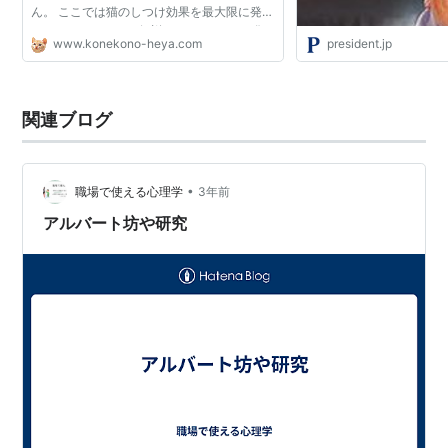
ん。 ここでは猫のしつけ効果を最大限に発揮
させるためのコツを解説していきます。 猫
www.konekono-heya.com
president.jp
は、生まれてから2～7週齢の間に社会化期を
迎えます。社会化期...
関連ブログ
•
職場で使える心理学
3年前
アルバート坊や研究