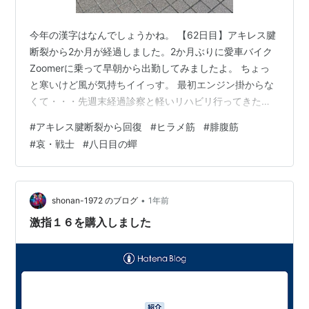
今年の漢字はなんでしょうかね。 【62日目】アキレス腱
断裂から2か月が経過しました。2か月ぶりに愛車バイク
Zoomerに乗って早朝から出勤してみましたよ。 ちょっ
と寒いけど風が気持ちイイっす。 最初エンジン掛からな
くて・・・先週末経過診察と軽いリハビリ行ってきたわ
けですが、理学療法士の方曰く、アキレス腱患部周辺が
#
アキレス腱断裂から回復
#
ヒラメ筋
#
腓腹筋
カチコチになっているとのこと。例えて言うなら、腕を
#
哀・戦士
#
八日目の蟬
曲げて上腕二頭筋の筋肉こぶしであれば、そのこぶしが
出なくなっているのに近いらしい。脚もアキレス腱を稼
働するにも、上腕二頭筋周辺を可能な限り筋力付けつつ
弾力持たせつつ全体を伸びる状態にしたい、それと同じ
•
shonan-1972 のブログ
1年前
ように足を覆う筋力・腱全体を使って、…
激指１６を購入しました