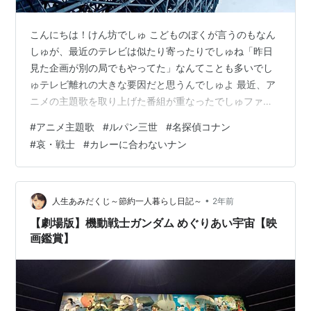
こんにちは！けん坊でしゅ こどものぼくが言うのもなん
しゅが、最近のテレビは似たり寄ったりでしゅね「昨日
見た企画が別の局でもやってた」なんてことも多いでし
ゅテレビ離れの大きな要因だと思うんでしゅよ 最近、ア
ニメの主題歌を取り上げた番組が重なったでしゅファミ
リー向けなんでしょうけど、見てて飽きちゃうでしゅよ
#
アニメ主題歌
#
ルパン三世
#
名探偵コナン
ぼくがアニメの曲を知らないだけ・・・でしゅかねぇ？
#
哀・戦士
#
カレーに合わないナン
ぼくの知っている主題歌は『キャンディ♡キャンディ』
くらいなんでしゅもっとアンテナを張ったほうがイイで
しゅよね コピさんに「有名なアニメ主題歌はあります
か？」って聞いたんでしゅね『哀・戦士』と答えたの
•
人生あみだくじ～節約一人暮らし日記～
2年前
で、「このやり取りをブログに載せたら、コピさんが…
【劇場版】機動戦士ガンダム めぐりあい宇宙【映
画鑑賞】