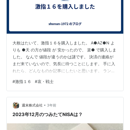
大枚はたいて、激指１６を購入しました。 A●AZ●N よ
りも ●天 の方が値段 が 安かったので、 楽● で購入しま
した。 なんで 値段が違うのかは謎です。 決済の連絡が
まだ来ていないので、気長に待つことにします。 手に入
れたら、どんなものか記事にしたいと思います。 ランキ
ング参加中将棋 www.youtube.com ランキング参加中
#
激指１６
#
哀・戦士
【公式】2025年開設ブログ ランキング参加中雑談
•
週末株式会社
3年前
2023年12月のつみたてNISAは？