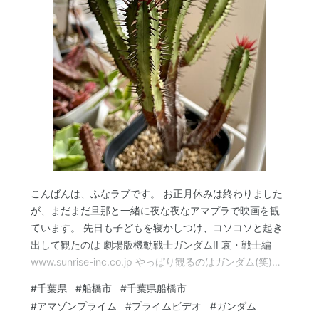
こんばんは、ふなラブです。 お正月休みは終わりました
が、まだまだ旦那と一緒に夜な夜なアマプラで映画を観
ています。 先日も子どもを寝かしつけ、コソコソと起き
出して観たのは 劇場版機動戦士ガンダムII 哀・戦士編
www.sunrise-inc.co.jp やっぱり観るのはガンダム(笑)
哀・戦士編はマチルダさんへ恋心を募らせるシーンや、
#
千葉県
#
船橋市
#
千葉県船橋市
シャアに謀られるガルマ、アムロ家出からのランバ・ラ
#
アマゾンプライム
#
プライムビデオ
#
ガンダム
ルとの邂逅、ラッキースケベ、キャスバルとアルテイシ