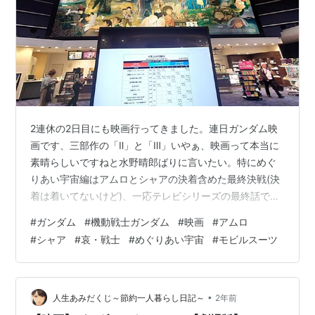
2連休の2日目にも映画行ってきました。連日ガンダム映
画です、三部作の「Ⅱ」と「Ⅲ」いやぁ、映画って本当に
素晴らしいですねと水野晴郎ばりに言いたい。特にめぐ
りあい宇宙編はアムロとシャアの決着含めた最終決戦(決
着は着いてないけど)、一応テレビシリーズの最終話です
からね。再編集してると言っても情報量多すぎ。昨日の
#
ガンダム
#
機動戦士ガンダム
#
映画
#
アムロ
「哀・戦士編」でも思ったのが、所々ノイズの無い4Kリ
#
シャア
#
哀・戦士
#
めぐりあい宇宙
#
モビルスーツ
マスターの様な画質になるのは何故だろうか？それをさ
れるとせっかく目が慣れ(諦め)た画質の悪さが際立って目
につく。まあそれでも良い内容ですよ。昨日の哀・戦士
編より若干お客さんは多かったかな。意外に(？)女性単独
•
人生あみだくじ～節約一人暮らし日記～
2年前
の方が2名ほど居たのですが、帰り…