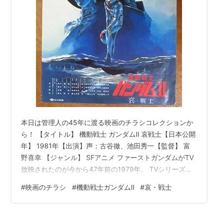
本日は管理人の45年に渡る映画のチラシコレクションか
ら！ 【タイトル】 機動戦士 ガンダムⅡ 哀戦士【日本公開
年】 1981年【出演】声：古谷徹、池田秀一【監督】 富
野喜幸 【ジャンル】 SFアニメ ファーストガンダムがTV
放映されたのが今から47年前の1979年。 TVシリーズを3
つに分けて劇場版として公開された第2作目がこの「哀・
#
映画のチラシ
#
機動戦士ガンダムⅡ
#
哀・戦士
戦士編」でした。 人類の大部分が宇宙に浮かぶコロニー
で生活するようになった宇宙世紀。地球から最も遠いコ
ロニーのサイド3はジオン公国を名乗り、地球連邦からの