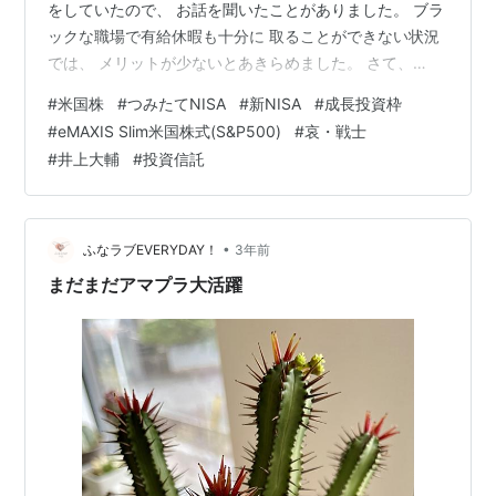
をしていたので、 お話を聞いたことがありました。 ブラ
ックな職場で有給休暇も十分に 取ることができない状況
では、 メリットが少ないとあきらめました。 さて、
2024年1月も もうすぐ終わろうとしています。 遅くなり
#
米国株
#
つみたてNISA
#
新NISA
#
成長投資枠
ましたが、 2023年12月のつみたてNISAの状況を 報告し
#
eMAXIS Slim米国株式(S&P500)
#
哀・戦士
ます。 つみたてNISA 残高推移 なんと、 -424,375円の
#
井上大輔
#
投資信託
マイナス！！！！！ -17.73%！！！！ かなりマイナスが
大きいですね。 実は、NISA口座で購入していた eMAXIS
Sli…
•
ふなラブEVERYDAY！
3年前
まだまだアマプラ大活躍