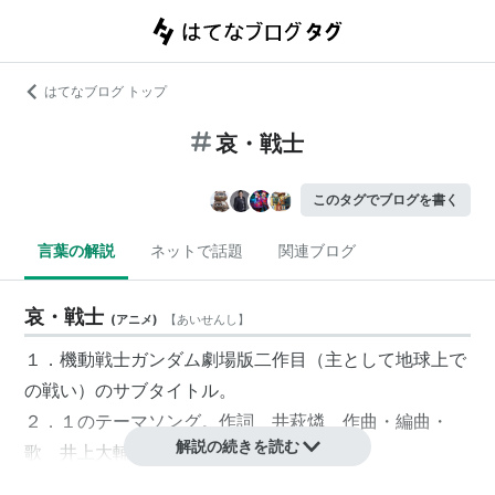
はてなブログ トップ
哀・戦士
このタグでブログを書く
言葉の解説
ネットで話題
関連ブログ
哀・戦士
(
アニメ
)
【
あいせんし
】
１．機動戦士ガンダム劇場版二作目（主として地球上で
の戦い）のサブタイトル。
２．１のテーマソング。作詞 井萩燐 作曲・編曲・
解説の続きを読む
歌 井上大輔。名曲である。