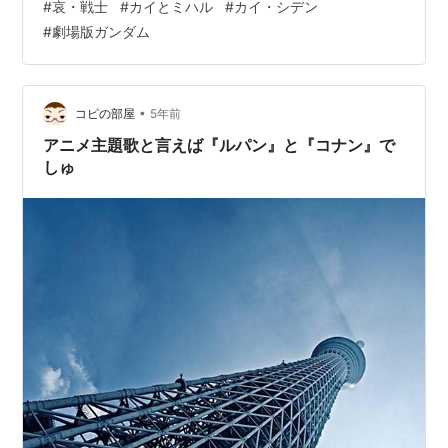
#
哀・戦士
#
カイとミハル
#
カイ・シデン
アなど名シーンが目白押しですが、個人的にグッとくる
#
劇場版ガンダム
のはやはり「カイとミハル」のところかなぁ〜。 「板野
サーカス」でお馴染みのアニメーター板野一郎さんもイ
チオシのこの…
•
コピの部屋
5年前
アニメ主題歌と言えば『ルパン』と『コナン』で
しゅ