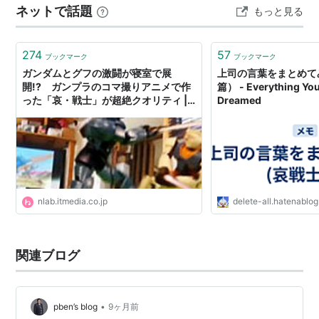
ネットで話題
もっと見る
独立を宣言。そのジオン公国と地球連邦軍の戦いを描い
たストーリーで、「哀・戦士編」は地球での戦いを描い
たパートで…
274
57
ブックマーク
ブックマーク
ガンダムとグフの激闘が寝室で展
上司の言葉をまとめて
開!? ガンプラのコマ撮りアニメで作
篇） - Everything You
った「哀・戦士」が超絶クオリティ |
Dreamed
ねとらぼ
nlab.itmedia.co.jp
delete-all.hatenablo
関連ブログ
•
pben’s blog
9ヶ月前