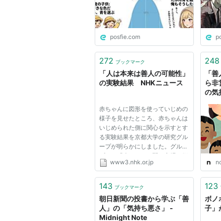
存。つまり全員が冷静に赤を
押せば全員助かる。これは道
徳テストじゃなくて読解力テ
スト。
posfie.com
p
272
248
ブックマーク
「人は本来は善人の可能性」
「善
の実験結果 NHKニュース
ら非
の気
る企
赤ちゃんに図形を使っていじめの
ふろ
様子を見せたところ、赤ちゃんは
いじめられた側に関心を示すとす
る実験結果を京都大学の研究グル
ープが明らかにしました。グルー
プでは「赤ちゃんが弱い立場の側
www3.nhk.or.jp
n
に同情的な態度を示した結果で、
人は本来、善人である可能性を示
唆している」としています。 こ
143
123
ブックマーク
れは、京都大学大学院の鹿子木...
朝日新聞の投書から学ぶ「善
ボノ
人」の「気持ち悪さ」 -
子」
Midnight Note