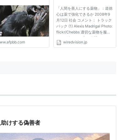
「人間を善人にする薬物」：道徳
心は薬で強化できるか 2008年9
月12日 社会 コメント： トラック
バック (1) Alexis Madrigal Photo:
flickr/Chebbs 適切な薬物を服用
すれば今よりも良い人間になれる
ww.afpbb.com
wiredvision.jp
のだろうか？ 英国のある精神科
医が、著名な精神医学雑誌に発表
した新しい論文の中で、こうした
ことは可能であり、実行す...
人助けする偽善者