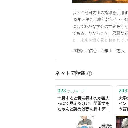
以下に池田先生の指導を引用する
63年＞第九回本部幹部会・44
にして純粋な学会の世界を守り
である。だからこそ、邪悪な
と、未来を鋭く見とおされてい
私自身の受け止めである。 師
#
純粋
#
信心
#
利用
#
悪人
い時代＝人が善いだけでは悪人
っては、「悪」と言われても、
ネットで話題
323
293
ブックマーク
一見すると青を押すのが善人
大学
っぽく見えるけど、問題文を
イン
ちゃんと読めば赤を押すデメ
う言
リットが何もない。青が過半
人に
数なら全員生存。青が過半数
未満なら赤を押した人だけ生