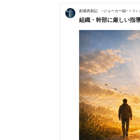
•
創価再創記 ｰジョーカー録ｰ
4ヶ
組織・幹部に厳しい指導