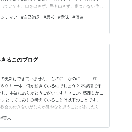
知っていても、口を出さず、手も出さず、傷つかない位置
批判もされにくい。 でも、それでは、世界はほとんど
ランティア
#
自己満足
#
思考
#
意味
#
価値
が、感謝されたいから。いい人だと思われたいから。自
そんな理由だったとしても…
起きるこのブログ
グの更新はできていません。 なのに、なのに……。 昨
８０！ 一体、何が起きているのでしょう？ 不思議で不
、本当にありがとうございます！ <(_ _)> 感謝しかご
ャンとしてしみじみ考えていることは以下のことです。
、教会の付き合いがなんか嫌やなと思うことがあったりす
近、コールセンターでアルバイトを始めまして、そこで
#
善人
会に集っている人たちはなんて気持ちよく、安心して付
タクシの…