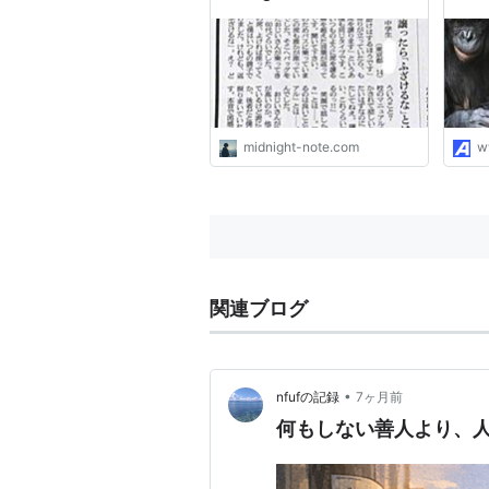
midnight-note.com
w
関連ブログ
•
nfufの記録
7ヶ月前
何もしない善人より、