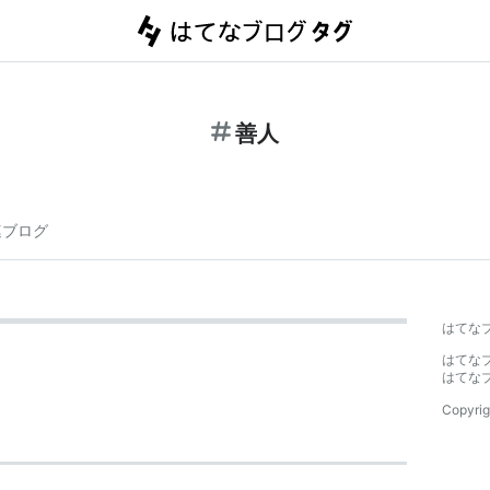
善人
連ブログ
はてな
はてな
はてな
Copyrig