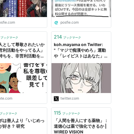
osfie.com
posfie.com
214
ブックマーク
ブックマーク
人として尊敬されたいか
koh.mayama on Twitter:
営利活動をやってる人」
"「マジで痴漢やめろ」運動
持ちを、非営利活動をす
や「レイピストはあなた」運
業は尊重した方がいい｜
動は善人にトゲが刺さり、犯
むだ
人には平気でしょう。 映画
館でお金払って観てる観客が
延々と映画泥棒呼ばわりさ
れ、たまにイラッとするのに
似てる。 「痴漢逮捕に協力
を」や「レイプ防止に協…
ote.com
twitter.com
https://t.co/RXqhUMLT31"
115
ブックマーク
ブックマーク
ボは善人より「いじめっ
「人間を善人にする薬物」：
が好き？ 研究
道徳心は薬で強化できるか |
WIRED VISION