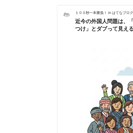
１００秒一本勝負！ in はてなブロ
近今の外国人問題は、
つけ」とダブって見える