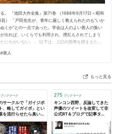
。 『池田大作全集』第71巻 （1988年9月17日＜昭和
6頁） 「戸田先生が、青年に厳しく教えられたのも”いか
ぬくか”との一点であった。学会は人のよい善人の集い
者が出れば、いくらでも利用され、攪乱もされてしまう
たにちがいない。」 以下は、上記の指導を踏まえた、
のいる時代＝人が善くても悪人から守られる。 師のいな
#
善人
に利用される。 現場で純粋に信心を励んでいる人にと
ピンとこな…
もっと見る
275
ブックマーク
ブックマーク
のサークルで「ガイジポ
キンコン西野、反論してきた
ト、略してガイポ」とい
声優のツイートを改変して非
葉を流行らせたら臭い善
公式RT＆ブログで記事タイ
キレられた話
トルに名前付きで吊し上げ善
人ぶるという悪辣さを見せつ
ける