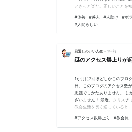
ときっと楽だ。正しいことを
に立っている。間違えないし、
#
偽善
#
善人
#
人助け
#
ボ
動かない。 人助けをする理由
#
人間らしい
分の心が少し楽になるから。 
•
風通しのいい人生
1年前
謎のアクセス爆上りが
1か月に2回ほどしかこのブロ
日、このブログのアクセス数が
思議でしかたありません。 しかし
ざいません！ 最近、クリスチ
教会生活を長く送っていると
るんです。 しかしワタクシ最
#
アクセス数爆上り
#
教会員
しみじみ思っております。 教
き合える方たちでしょう！ ワ