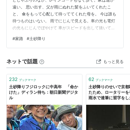
遠い。 思い出す、父が雨にぬれた髪をふいてくれたこ
と、 傘をもって心配して待っててくれた母を。 今は誰も
待つものはいない。 雨でにじんで見える。車の光も電灯
の光もにじんでぼやけて 車がスピードを出して抜いてい
く。跳ね上がる水しぶき。 もうなにを被っても、気にす
#
家路
#
土砂降り
ることもない。 この雨の中、ずぶぬれなのだ。 歩いても
歩いても家から離れていく感じさえする。 雨の粒が当た
る音がする。 靴の中は水でぐしょぐしょいっている。 手
ネットで話題
もっと見る
を挙げて降ってくる雨に抗うように。 いつか晴れた日
に、太陽をいっぱいに抱きしめる日に 今日を思い出そ
う。 どしゃぶりのずぶぬれの私…
232
62
ブックマーク
ブックマーク
土砂降りフジロックに中高年 「命か
土砂降りのせいで京都
けた」ディラン待ち：朝日新聞デジタ
たため、ロータリーを
ル
雨水で達筆に習字をし
がエグい…「旅の恥を
や」のツッコミも