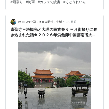
#
雨宿り
#
梅雨
#
カフェで読書
#
くどうれいん
セットする。 もはや身支度をしないと１日をスタートで
きない。 そういう体質に、いつしかなってしまった。 メ
イクをしないでパジャマでだらけることへ、 憧れつつも
できない自分がいる。 これがたまに嬉しくもあり、悲し
•
ぱきらの中国（河南省開封）生活
3ヶ月前
く寂しく…
崇聖寺三塔観光と大理の民族祭り 三月街祭りに巻
き込まれた話🍀２０２６年労働節中国雲南省大
理・麗江・香格里拉旅行２