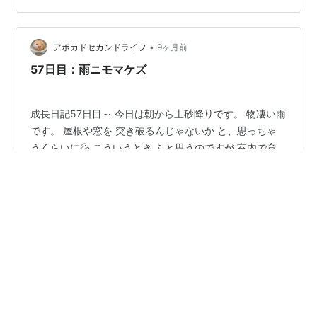
直径:5mm(小豆くらいの大きさ)速度:時速約32.65km(自
転車で全力で走るくらいの速さ) 雨粒の大きさで速度が変
•
わる 小雨(直径0.4mm):時速5.8km(ゆっくり歩くくらい)
アボカドセカンドライフ
9ヶ月前
普通の雨(直径0.8mm):時速11.8km…
57日目：雨ニモマケズ