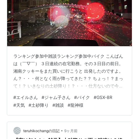
ランキング参加中雑談ランキング参加中バイク こんばん
は（￣▽￣） ３日連続の在宅勤務。その３日目の前日。
湘南クッキーをまた買いに行こうと 出発したのですよ。
ん？・・・何となく雨が降ってきた？？ ちょっ！？まっ
て！？ いきなりの土砂降り！？・・・仕方ないので今日
の所は諦めよう。 で、帰ってきたら・・・雨は止みまし
#
エイルさん
#
ジャム子さん
#
バイク
#
GSX-8R
た（－－； かと言って、もう出かける気にはなら
#
天気
#
土砂降り
#
雑談
#
龍神様
ず・・・ 全身びしょ濡れで家に入ると、 神さん『オゥ龍
神にアイセレシモノヨ！ケケケ！』 ふ～やれやれ（－
－； あー バイク乗りたい エイル『あ～ぁ。オーナーが
走るといつもこれだよねぇ』 ジャム子『いや、ここの所
•
teruhikochangの日記
9ヶ月前
なかったじゃん。たまたまだよ、…