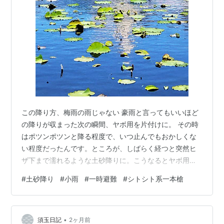
この降り方、梅雨の雨じゃない 豪雨と言ってもいいほど
の降りが収まった次の瞬間、ヤボ用を片付けに。 その時
はポツンポツンと降る程度で、いつ止んでもおかしくな
い程度だったんです。ところが、しばらく経つと突然ヒ
ザ下まで濡れるような土砂降りに。こうなるとヤボ用ど
ころではなく、一時避難してしまいました。正直言っ
#
土砂降り
#
小雨
#
一時避難
#
シトシト系一本槍
て、 “エラい目” に会いました。 梅雨の雨はシトシトと降
り続くもので、夏になると今日のような土砂降りと小雨
が交互に続くものだと信じていましたが違っていたよう
•
です。梅雨真っ只中でも今日のような降り方をするんで
須玉日記
2ヶ月前