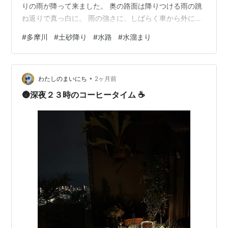
りの雨が降って来ました。 奥の路面は降りつける雨の跳
ね返りで真っ白に。 雨の強さに、しばらく車から外に出
られません。 13時51分 雨が弱まったので外に出まし
#
多摩川
#
土砂降り
#
水路
#
水溜まり
た。 水路を見ると泥色の水が、もの凄い速さで流れてい
ます。 滝の様な場所、白濁した水の勢いは凄いです。 木
の下の路面、樹の根が路面を押し上げて いくつもの水溜
•
まりを作っていました。 ランキング参加中写真・カメラ
わたしのまいにち
2ヶ月前
🌚深夜２３時のコーヒータイム ☕️