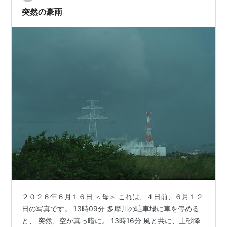
すね。 まだまだ梅雨は続くはず。これからも今日のよう
突然の豪雨
な降り方をするのでしょうか。できれば勘…
２０２６年６月１６日 ＜母＞ これは、４日前、６月１２
日の写真です。 13時09分 多摩川の駐車場に車を停める
と、 突然、空が真っ暗に。 13時16分 風と共に、土砂降