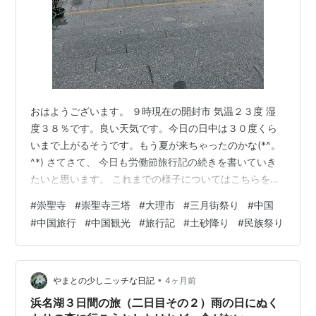
おはようございます。 ９時現在の開封市 気温２３度 湿
度３８％です。良い天気です。今日の日中は３０度くら
いまで上がるそうです。もう夏が来ちゃったのかな(*^。
^*) さてさて、 今日も労働節旅行記の続きを書いていき
たいと思います。 これまでの様子についてはこちらをど
うぞ↓ tpakira.hatenablog.com
#
崇聖寺
#
崇聖寺三塔
#
大理市
#
三月街祭り
#
中国
#
中国旅行
#
中国観光
#
旅行記
#
土砂降り
#
民族祭り
•
やまとの少しニッチな日記
4ヶ月前
浜名湖３日間の旅（二日目その２）雨の日にぬく