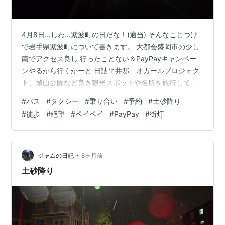
4月8日…しわ…紫波町の日だな！(適当) そんなこじつけ
で岩手県紫波町について書きます。 大都会盛岡市の少し
南でアクセス良し 行ったことない＆PayPayキャンペー
ンやるから行くかーと 日詰平井邸、オガールプロジェク
ト、城山公園など良き観光スポットや名所を旅行してき
ました。 野村胡堂・あらえびす記念館もね！ hakama-
#
バス
#
タクシー
#
乗り合い
#
予約
#
土砂降り
boots.com 基本的にはいつもの旅のスタイル、電車＋徒
#
徒歩
#
絶望
#
ペイペイ
#
PayPay
#
街灯
歩で観光。 徒歩60分ほどなら圏内である私です💪 志和
稲荷神社、ラ・フランス温泉館なども気になりつつも…
中心街からは西に大きく外れて徒歩120分ほど！ ↓さす
がに無理だなあと思っていたところにこれ。 しわまる号
•
ジャムの日記
8ヶ月前
～…
土砂降り