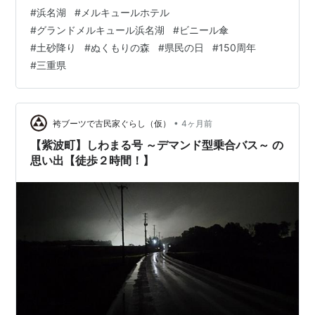
言をいいながら、フロントに出向きます。 傘をお借りし
#
浜名湖
#
メルキュールホテル
たいのですが。 「ありません。玄関に置いてある透明な
#
グランドメルキュール浜名湖
#
ビニール傘
ビニール傘ならありますが。」 長期間の旅行に出ること
#
土砂降り
#
ぬくもりの森
#
県民の日
#
150周年
が多い私は荷物を軽くしたいので、簡易的な折り畳み式
#
三重県
の傘を持っていくのですが、あくまで応急的な利用とし
ての傘です。そのため、今日のような本格的な雨が降っ
ていて止みそうにもないときにはホ…
•
袴ブーツで古民家ぐらし（仮）
4ヶ月前
【紫波町】しわまる号 ～デマンド型乗合バス～ の
思い出【徒歩２時間！】