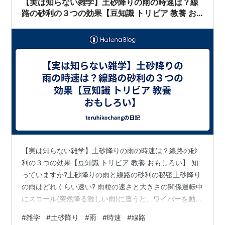
【実は知らない雑学】土砂降りの雨の時速は？線
路の砂利の３つの効果【豆知識 トリビア 教養 お
もしろい】
【実は知らない雑学】土砂降りの雨の時速は？線路の砂
利の３つの効果【豆知識 トリビア 教養 おもしろい】 知
っていますか?土砂降りの雨と線路の砂利の秘密土砂降り
の雨はどれくらい速い? 雨粒の速さと大きさの関係運転中
にスコール(突然降る激しい雨)に遭うと、ワイパーを動か
しても何も見えなくなることがあります。 これは雨粒が
#
雑学
#
土砂降り
#
雨
#
時速
#
線路
とても速く、強く降っているからです。 土砂降りの雨粒