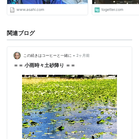
www.asahi.com
togetter.com
関連ブログ
•
この続きはコーヒーと一緒に
2ヶ月前
＝＝ 小雨時々土砂降り ＝＝