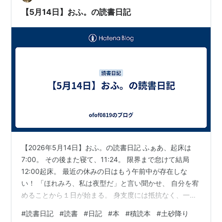
【5月14日】おふ。の読書日記
【2026年5月14日】おふ。の読書日記 ふぁあ、起床は
7:00。 その後また寝て、11:24。 限界まで怠けて結局
12:00起床。 最近の休みの日はもう午前中が存在しな
い！ 「ほれみろ、私は夜型だ」と言い聞かせ、 自分を宥
めることから１日が始まる。 身支度には抵抗なく、一番
に済ませる。 洗顔料を使って洗顔をするし、 スキンケア
#
読書日記
#
読書
#
日記
#
本
#
積読本
#
土砂降り
も美容液まで念入りにするし、 メイクもヘアもしっかり