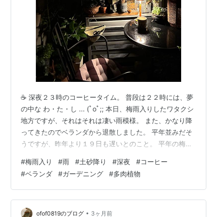
☕️ 深夜２３時のコーヒータイム。 普段は２２時には、夢
の中な わ・た・し ... (ﾟoﾟ;; 本日、梅雨入りしたワタクシ
地方ですが、それはそれは凄い雨模様。 また、かなり降
ってきたのでベランダから退散しました。 平年並みだそ
うですが、昨年より１９日も遅いとのこと。 平年の梅雨
明けは、７月１９日頃らしいが、やれやれ... まだ、始ま
#
梅雨入り
#
雨
#
土砂降り
#
深夜
#
コーヒー
ったばかりです。😛 ＊ブログ村では、PVポイントのみ参
#
ベランダ
#
ガーデニング
#
多肉植物
加させて頂いております。 人気ブログランキングにも参
加しています。 ランキング参加中 ライフスタイル ラン
キング参加中 雑談 ランキング参加中 旅行
•
ofof0819のブログ
3ヶ月前