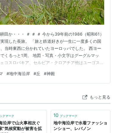
田か・・・ ＃ ＃ ＃ 今から39年前の1986（昭和61）
実現した長旅。 「旅と鉄道好きが一生に一度多くの国
、当時東西に分かれていたヨーロッパでした。 西ヨー
でくるっと1周。 地図・写真・小文字はグーグルマッ
イツ、チェコスロバキア、セルビア・クロアチア他はユーゴスラ
てギリシャ（アテネ）に着きました。 アテネ 1986年
マ
#
地中海沿岸
#
丘
#
神殿
市内をやたら歩きまわった昨日。 当時人気の旅本”地球の
もっと見る
10
ックマーク
ブックマーク
海沿岸で山火事相次ぐ
地中海沿岸で水着ファッショ
家“気候変動が被害を拡
ンショー、レバノン