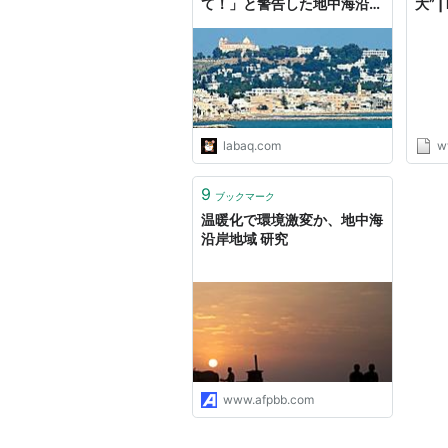
て！」と警告した地中海沿岸
大” 
の国 : らばQ
labaq.com
w
9
ブックマーク
温暖化で環境激変か、地中海
沿岸地域 研究
www.afpbb.com