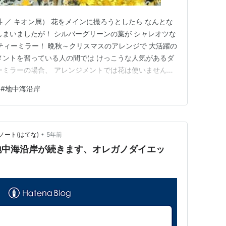
 ／ キオン属） 花をメインに撮ろうとしたら なんとな
しまいましたが！ シルバーグリーンの葉が シャレオツな
ティーミラー！ 晩秋～クリスマスのアレンジで 大活躍の
メントを習っている人の間では けっこうな人気があるダ
ーミラーの場合、 アレンジメントでは花は使いません。
す。 花が咲くことは知識として知っていたけど、 今の
#
地中海沿岸
。 ダスティーミラーの葉の画像は、 もう何回も投稿し
•
ート(はてな)
5年前
地中海沿岸が続きます、オレガノダイエッ