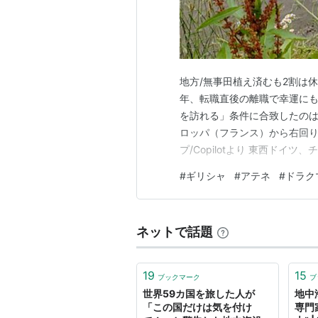
地方/無事田植え済むも2割は休耕
年、転職直後の離職で幸運にも
を訪れる」条件に合致したのは
ロッパ（フランス）から右回り
プ/Copilotより 東西ド
ビアでした トルコから船に乗っ
#
ギリシャ
#
アテネ
#
ドラク
11月22日（土） 首都アテネ
歩き方”記載の、”…
ネットで話題
19
15
ブックマーク
ブ
世界59カ国を旅した人が
地中
「この国だけは気を付け
専門