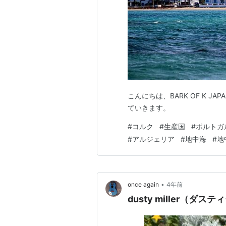
こんにちは、BARK OF K 
ていきます。
#
コルク
#
生産国
#
ポルトガ
#
アルジェリア
#
地中海
#
地
•
once again
4年前
dusty miller（ダ