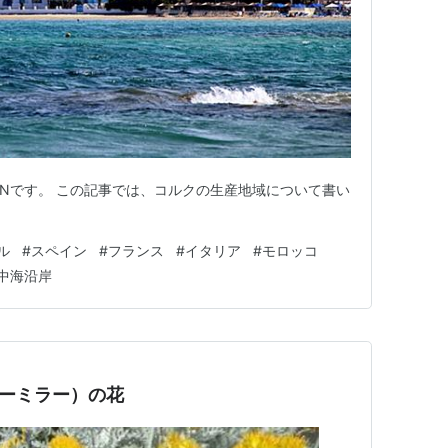
JAPANです。 この記事では、コルクの生産地域について書い
ル
#
スペイン
#
フランス
#
イタリア
#
モロッコ
中海沿岸
スティーミラー）の花