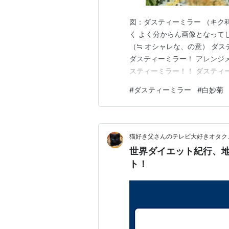
図：ダスティーミラー （キク科
く よく分からん画像となって
（≒ オシャレな、の意） ダス
ダスティーミラー！ アレンジ
スティーミラー！！ ダスティ
オシャレなカラーの葉を使いま
#
ダスティーミラー
#
白妙菊
時期に咲く植物だったのですね
ていると思っていたけど、 F…
猫好き父さんのテレビ大好きオタクノ
世界ダイエット紀行、
ト！