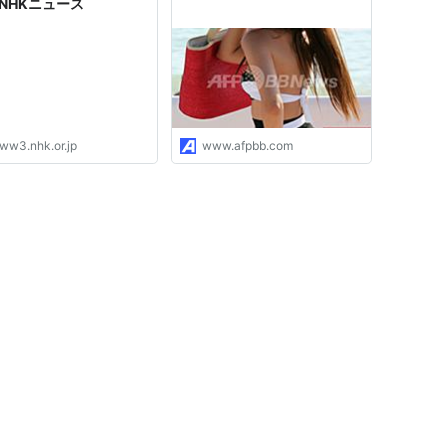
| NHKニュース
ww3.nhk.or.jp
www.afpbb.com