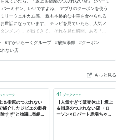
ビを見ていたら、「坂上＆指原のつぶれない店」でバーミ
 バーミヤン、いいですよね。 アプリのクーポンを使う
ミリーウェルカム感。 親も本格的な中華を食べられる
お世話になっています。 テレビを見ていたら、人気メ
タンメン）」が出てきて。 それを見た瞬間、ある「お
れ込んできました（笑）。 ダイエット主婦の味方「春
ー
#
すかいらーくグループ
#
酸辣湯麵
#
クーポン
味が大好きで、バーミヤンに行くとかなりの確率で酸辣
ぶれない店
0代後半、万年ダイエット…
もっと見る
41
ックマーク
ブックマーク
上＆指原のつぶれない
【人気すぎて販売休止】坂上
で紹介したジビエの刺身
＆指原のつぶれない店 ・ロ
危険すぎ”と物議…番組は
ーソン×ロバート馬場ちゃん
店は加熱して提供してい
コラボ！サンドイッチ再販
と謝罪（女性自身） -
oo!ニュース