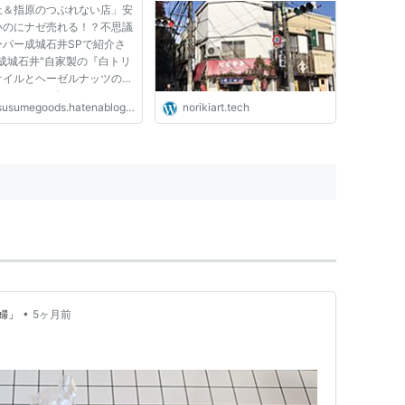
上＆指原のつぶれない店」安
 - こういうものはどうで
いのにナゼ売れる！？不思議
ーパー成城石井SPで紹介さ
成城石井"自家製の『白トリ
オイルとヘーゼルナッツのガ
ョコラ』 "白トリュフオイ
susumegoods.hatenablog.jp
norikiart.tech
ヘーゼルナッツのガトーショ
は、平成30年1月19日
）より発売されています。
石井自家製 白トリュフオイ
..
•
婦」
5ヶ月前