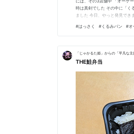
には、その3店舗中 「オーケ
時は真剣でした その中に「く
ました 今日、やっと発見でき
ンを焼く量が多いのかもしれま
#
はっさく
#
くるみパン
#
オ
なり大きなパンですが、かなり
ン」、リピ決定です 次回は、
「じゃかるた姫」からの「平凡な主
THE鮭弁当