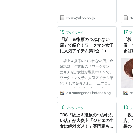
news.yahoo.co.jp
n
19
17
ブックマーク
ブ
「坂上＆指原のつぶれない
「坂
店」で紹介！ワークマン女子
店」
に人気アイテム第1位『エア
香ば
ロストレッチ防寒ブルゾン』
『成城
「坂上＆指原のつぶれない店」☆
- こういうものはどうですか
ルボ
超話題！作業服の「ワークマン」
はど
に今ナゼか女性が殺到中！？で、
ワークマン女子に人気アイテム第
1位として紹介された『エアロス
トレッチ防寒ブルゾン』 「エア
osusumegoods.hatenablog.jp
o
ロストレッチ防寒ブルゾン」は、
ポリウレタンコーティングで風を
完全シャットアウトすることか
16
10
ブックマーク
ブ
ら、冬のあったかコーデにピッタ
TBS『坂上＆指原のつぶれな
「坂
リ...
い店』が大炎上「ジビエの生
店」
食は絶対ダメ！」専門家も警
製の
鐘鳴らす - Smart FLASH/ス
ーゼ