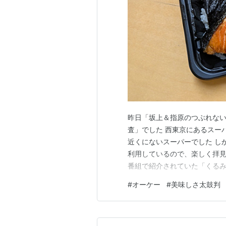
昨日「坂上＆指原のつぶれない
査」でした 西東京にあるスー
近くにないスーパーでした し
利用しているので、楽しく拝見
番組で紹介されていた「くるみ
した ていうか、番組の効果っ
#
オーケー
#
美味しさ太鼓判
類の棚が ほぼ空で、ものすご
きです 明日もジムへ行くので