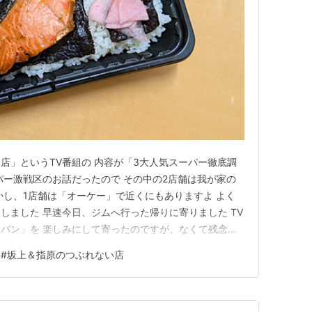
店」というTV番組の 内容が「3大人気スーパー徹底調
パー激戦区のお話だったので その中の2店舗は我が家の
かし、1店舗は「オーケー」で近くにもありますよ よく
しました 早速今日、ジムへ行った帰りに寄りました TV
パン」を 楽しみにして寄ったのですが、なくて残念で
てすごいですね いつもはたくさん並んでいるピザやパン
#
坂上＆指原のつぶれない店
く驚きました いつもは数十枚並んでいるピザがゼロで驚
、また「くる…