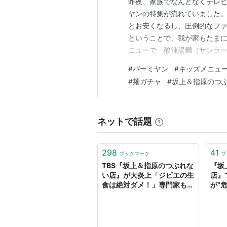
昨夜、家族でなんとなくテレ
ヤンの特集が流れていました。
とお安くなるし、圧倒的なファ
ということで、我が家もたまに
ニューで「酸辣湯麺（サンラー
かしな思い出」がブワッとなだ
#
バーミヤン
#
キッズメニュ
雨変更」 私、あの酸っぱ辛い
#
麺ガチャ
#
坂上＆指原のつ
湯麺を頼むんです。 でも、4
ネットで話題
298
41
ブックマーク
ブ
TBS『坂上＆指原のつぶれな
『坂
い店』が大炎上「ジビエの生
店』
食は絶対ダメ！」専門家も警
が“
鐘鳴らす（SmartFLASH） -
「お
Yahoo!ニュース
た」
Yah