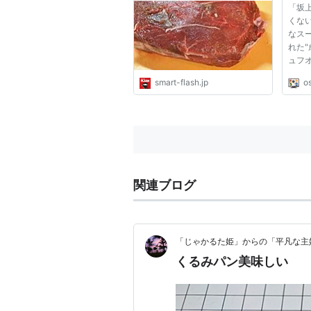
「坂
マフラ[光文社週刊誌]
ラ』
くな
すか
なス
れた"
ュフ
トーシ
smart-flash.jp
o
ルと
コラ"
（土
成城
ルとヘ.
関連ブログ
「じゃかるた姫」からの「平凡な主
くるみパン美味しい