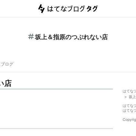
坂上＆指原のつぶれない店
連ブログ
い店
はてな
>
坂上
はてな
はてな
Copyrig