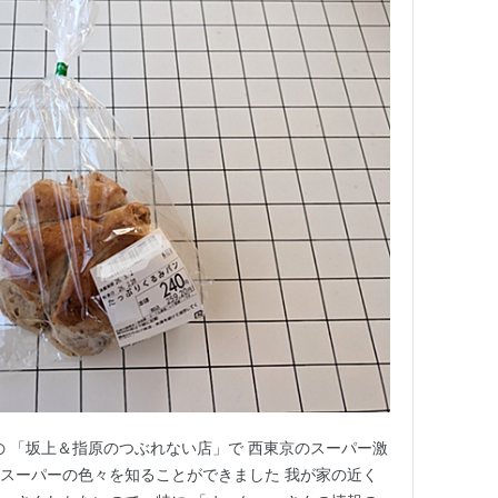
の 「坂上＆指原のつぶれない店」で 西東京のスーパー激
のスーパーの色々を知ることができました 我が家の近く