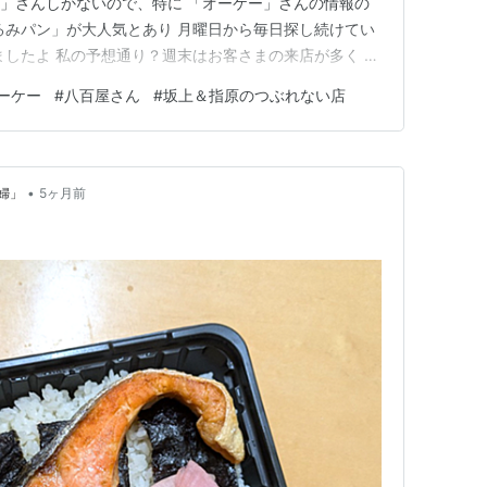
ー」さんしかないので、特に 「オーケー」さんの情報の
るみパン」が大人気とあり 月曜日から毎日探し続けてい
ましたよ 私の予想通り？週末はお客さまの来店が多く パ
せんね こちらのパン、ものすごく美味しかったです か
ーケー
#
八百屋さん
#
坂上＆指原のつぶれない店
の勢いで すぐに完食できてしまいました 「くるみパ
夫くんにも…
•
婦」
5ヶ月前