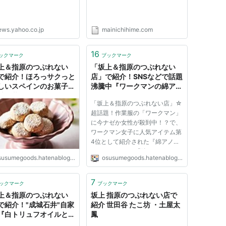
ews.yahoo.co.jp
mainichihime.com
16
ックマーク
ブックマーク
上＆指原のつぶれない
「坂上＆指原のつぶれない
で紹介！ほろっサクっと
店」で紹介！SNSなどで話題
しいスペインのお菓子
沸騰中『ワークマンの綿アノ
石井desica 和三盆ポ
ラックパーカー』 - こういう
「坂上＆指原のつぶれない店」☆
ローネ』 - こういうもの
ものはどうですか
超話題！作業服の「ワークマン」
うですか
に今ナゼか女性が殺到中！？で、
ワークマン女子に人気アイテム第
4位として紹介された『綿アノラ
ックパーカー』 「綿アノラック
susumegoods.hatenablog.jp
osusumegoods.hatenablog.jp
パーカー」は、素材は綿100％の
ため燃えにくく、キャンプなどの
アウトドア好きにおすすめの商品
7
ックマーク
ブックマーク
です。 綿アノラックパーカー
上＆指原のつぶれない
坂上 指原のつぶれない店で
ワ...
で紹介！"成城石井"自家
紹介 世田谷 たこ坊 ・土屋太
『白トリュフオイルとヘ
鳳
ルナッツのガトーショコ