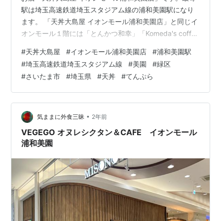
駅は埼玉高速鉄道埼玉スタジアム線の浦和美園駅になり
ます。 「天丼大島屋 イオンモール浦和美園店」と同じイ
オンモール１階には「とんかつ和幸」「Komeda's coffee
珈琲所 コメダ珈琲店」「PASTA,SALAD&SOUP
#
天丼大島屋
#
イオンモール浦和美園店
#
浦和美園駅
RESTAURANT ピエトロ」「おひつごはん 四六時中」
#
埼玉高速鉄道埼玉スタジアム線
#
美園
#
緑区
「chawan」「STARBUCKS COFFEE スターバックスコ
#
さいたま市
#
埼玉県
#
天丼
#
てんぷら
ーヒー」「 RAKERU ラケル」「神楽食堂 串家物語」「い
しがまやハンバーグ」「紅虎餃子房」「もりもり寿し」
「VEGEGOオヌレシクタン＆C…
•
気ままに外食三昧
2年前
VEGEGO オヌレシクタン＆CAFE イオンモール
浦和美園