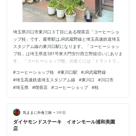
埼玉県川口市東川口３丁目にある喫茶店「コーヒーショ
ップ桂」です。最寄駅はJR武蔵野線と埼玉高速鉄道埼玉
スタジアム線の東川口駅になります。「コーヒーショッ
プ桂」は埼玉県道381号東大門安行西立野線沿いにありま
す。 「コーヒーショップ桂」の近くには「トラットリア
リユニヨーネ rattoria Riunione」があります。
#
コーヒーショップ桂
#
東川口駅
#
JR武蔵野線
morigen1.hatenablog.com コーヒーショップ桂 外観
#
埼玉高速鉄道埼玉スタジアム線
#
東川口
#
川口市
「コーヒーショップ桂」へはお茶の時間に行きました。
#
埼玉県
#
喫茶店
#
コーヒーショップ
#
桂
「コーヒーショップ桂」には駐車場が用意されていない
ようですので近くのコインパーキングに車を停めてお店
に向かいました。 コーヒーショップ桂 店内 「コーヒ…
•
気ままに外食三昧
5年前
ダイヤモンドステーキ イオンモール浦和美園
店