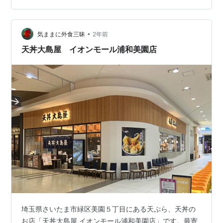
見つかったのが「旬彩料理 吉粋」でした。 「旬彩料理
吉粋」には駐車場が用…
•
気ままに外食三昧
2年前
天丼大島屋 イオンモール浦和美園店
埼玉県さいたま市緑区美園５丁目にある天ぷら、天丼の
お店「天丼大島屋 イオンモール浦和美園店」です。最寄