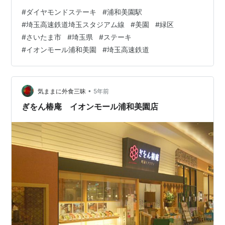
が、同じフロアには「とんかつ和幸」「Bakery
#
ダイヤモンドステーキ
#
浦和美園駅
Restaurant Premium BAQET ベーカリーレストランプレ
#
埼玉高速鉄道埼玉スタジアム線
#
美園
#
緑区
ミアムバケット」「おひつごはん 四六時中」
#
さいたま市
#
埼玉県
#
ステーキ
「chawan」「神楽食堂 串家物語」「いしがまやハンバ
#
イオンモール浦和美園
#
埼玉高速鉄道
ーグ」「もりもり寿し」があります。
morigen1.hatenablog.com morigen1.h…
•
気ままに外食三昧
5年前
ぎをん椿庵 イオンモール浦和美園店