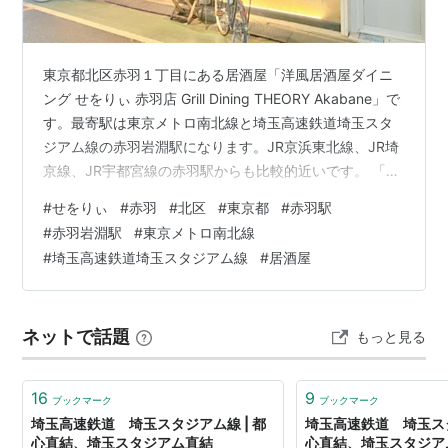
東京都北区赤羽１丁目にある居酒屋「洋風居酒屋ダイニ
ング せをりぃ 赤羽店 Grill Dining THEORY Akabane」で
す。最寄駅は東京メトロ南北線と埼玉高速鉄道埼玉スタ
ジアム線の赤羽岩淵駅になります。JR京浜東北線、JR埼
京線、JR宇都宮線の赤羽駅からも比較的近いです。 「洋
風居酒屋ダイニング せをりぃ 赤羽店 Grill Dining
#
せをりぃ
#
赤羽
#
北区
#
東京都
#
赤羽駅
THEORY Akabane」へは夕食の時間帯に行きました。 こ
#
赤羽岩淵駅
#
東京メトロ南北線
の日は赤羽で用事があり、その帰りに食事をする店を探
#
埼玉高速鉄道埼玉スタジアム線
#
居酒屋
していると見つかったのが「洋風居酒屋ダイニング せを
りぃ 赤羽店 Grill Dining THEORY Akabane」でした。
入…
ネットで話題
もっと見る
16
9
ブックマーク
ブックマーク
埼玉高速鉄道 埼玉スタジアム線 | 都
埼玉高速鉄道 埼玉スタ
心直結、埼玉スタジアム直結
心直結、埼玉スタジア