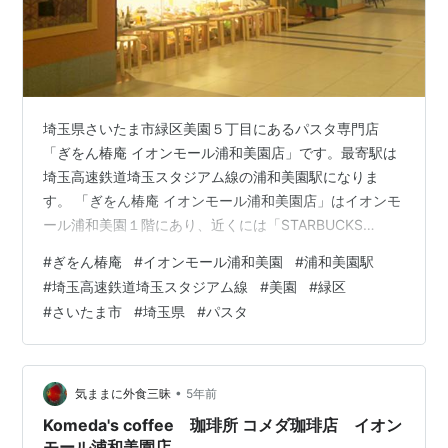
埼玉県さいたま市緑区美園５丁目にあるパスタ専門店
「ぎをん椿庵 イオンモール浦和美園店」です。最寄駅は
埼玉高速鉄道埼玉スタジアム線の浦和美園駅になりま
す。 「ぎをん椿庵 イオンモール浦和美園店」はイオンモ
ール浦和美園１階にあり、近くには「STARBUCKS
COFFEE スターバックスコーヒー」「chawan」
#
ぎをん椿庵
#
イオンモール浦和美園
#
浦和美園駅
「Premium BAQET プレミアムバケット」「四六時中」
#
埼玉高速鉄道埼玉スタジアム線
#
美園
#
緑区
「Komeda's coffee 珈琲所 コメダ珈琲店」「RAKERU ラ
#
さいたま市
#
埼玉県
#
パスタ
ケル」があります。 morigen1.hatenablog.com
morigen1.hatenablog.com morigen1.hatenablog…
•
気ままに外食三昧
5年前
Komeda's coffee 珈琲所 コメダ珈琲店 イオン
モール浦和美園店