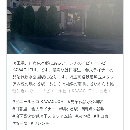
埼玉県川口市東本郷にあるフレンチの「ピエールピコ
KAWAGUCHI」です。最寄駅は日暮里・舎人ライナーの
見沼代親水公園駅になります。埼玉高速鉄道埼玉スタジ
アム線の鳩ヶ谷駅、もしくは同線の南鳩ヶ谷駅からも比
較的近いです。 「ピエールピコ KAWAGUCHI」の近くに
は「Bamiyan バーミヤン 川口東本郷店」「コーヒー&レ
#
ピエールピコ KAWAGUCHI
#
見沼代親水公園駅
ストラン フレンド」があります。
#
日暮里・舎人ライナー
#
鳩ヶ谷駅
#
南鳩ヶ谷駅
morigen1.hatenablog.com morigen1.hatenablog.com こ
#
埼玉高速鉄道埼玉スタジアム線
#
東本郷
#
川口市
の日はちょうど鳩ヶ谷付近で昼を食べようと考えてお
#
埼玉県
#
フレンチ
り、ネットで探していたところ見つかったのが「ピエー