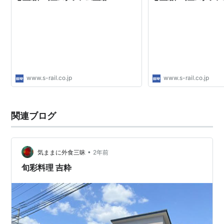
www.s-rail.co.jp
www.s-rail.co.jp
関連ブログ
•
気ままに外食三昧
2年前
旬彩料理 吉粋