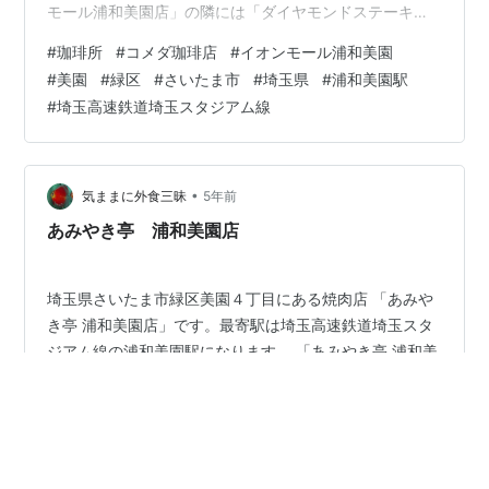
モール浦和美園店」の隣には「ダイヤモンドステーキ」
があり、近くには「とんかつ和幸」「Bakery Restaurant
#
珈琲所
#
コメダ珈琲店
#
イオンモール浦和美園
Premium BAQET ベーカリーレストランプレミアムバケ
#
美園
#
緑区
#
さいたま市
#
埼玉県
#
浦和美園駅
ット」「おひつごはん 四六時中」「STARBUCKS
#
埼玉高速鉄道埼玉スタジアム線
COFFEE スターバックスコーヒー」「RAKERU ラケル」
「いしがまやハンバーグ」「もりもり寿し」「chawan」
「神楽…
•
気ままに外食三昧
5年前
あみやき亭 浦和美園店