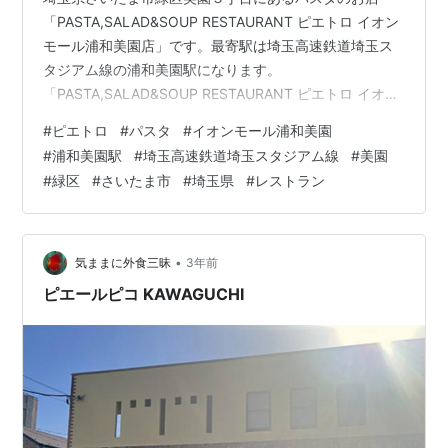
「PASTA,SALAD&SOUP RESTAURANT ピエトロ イオン
モール浦和美園店」です。最寄駅は埼玉高速鉄道埼玉ス
タジアム線の浦和美園駅になります。
「PASTA,SALAD&SOUP RESTAURANT ピエトロ イオン
モール浦和美園店」はイオンモール浦和美園１階の専門
#
ピエトロ
#
パスタ
#
イオンモール浦和美園
店街にあります。 「PASTA,SALAD&SOUP
#
浦和美園駅
#
埼玉高速鉄道埼玉スタジアム線
#
美園
RESTAURANT ピエトロ イオンモール浦和美園店」の隣
#
緑区
#
さいたま市
#
埼玉県
#
レストラン
には「chawan」「STARBUCKS COFFEE スターバック
スコーヒー」があり、同じフロアには「おひつごはん 四
六時中」「RAKERU ラケル」「K…
•
気ままに外食三昧
3年前
ピエールピコ KAWAGUCHI