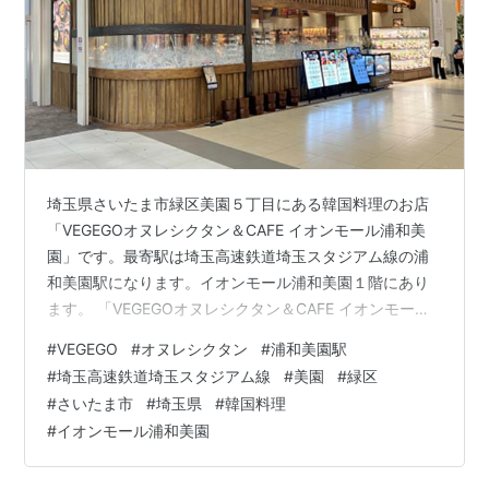
埼玉県さいたま市緑区美園５丁目にある韓国料理のお店
「VEGEGOオヌレシクタン＆CAFE イオンモール浦和美
園」です。最寄駅は埼玉高速鉄道埼玉スタジアム線の浦
和美園駅になります。イオンモール浦和美園１階にあり
ます。 「VEGEGOオヌレシクタン＆CAFE イオンモール
浦和美園」の近くには「もりもり寿し」「いしがまやハ
#
VEGEGO
#
オヌレシクタン
#
浦和美園駅
ンバーグ」「神楽食堂 串家物語」「chawan」「RAKERU
#
埼玉高速鉄道埼玉スタジアム線
#
美園
#
緑区
ラケル」「ぎをん椿庵」「Komeda's coffee 珈琲所 コメ
#
さいたま市
#
埼玉県
#
韓国料理
ダ珈琲店」「Bakery Restaurant Premium BAQET ベー
#
イオンモール浦和美園
カリーレストランプレミアムバケット」「とんかつ和
幸」「ダイヤモンドステ…