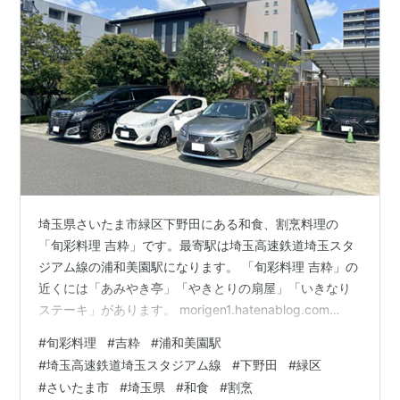
埼玉県さいたま市緑区下野田にある和食、割烹料理の
「旬彩料理 吉粋」です。最寄駅は埼玉高速鉄道埼玉スタ
ジアム線の浦和美園駅になります。 「旬彩料理 吉粋」の
近くには「あみやき亭」「やきとりの扇屋」「いきなり
ステーキ」があります。 morigen1.hatenablog.com
morigen1.hatenablog.com morigen1.hatenablog.com
#
旬彩料理
#
吉粋
#
浦和美園駅
「旬彩料理 吉粋」へはランチタイムに行きました。 この
#
埼玉高速鉄道埼玉スタジアム線
#
下野田
#
緑区
日はさいたま市で仕事で、昼食時は浦和美園のあたりに
#
さいたま市
#
埼玉県
#
和食
#
割烹
おりましたので周辺でどこかお店がないか探していると