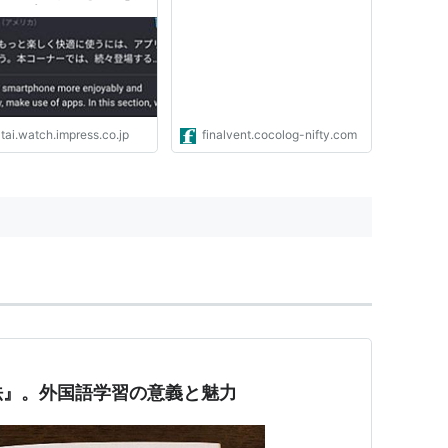
んアプリ！]
tai.watch.impress.co.jp
finalvent.cocolog-nifty.com
法』。外国語学習の意義と魅力