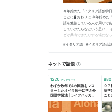
今年始めた『イタリア語独学日
ことに🖥️ おわりに 今年始
語を勉強している人が周りで
していけたらなという思い、 
どが共有できたりする場になっ
過去の勉強やイタリア語検定
#
イタリア語
#
イタリア語会
していることなどを書いてきま
さか応援していただけるとは思
ネットで話題
1220
880
ブックマーク
わずか数年で4カ国語をマス
９７
ターしたオペラ歌手に学ぶ外
語学
国語学習法 | ライフハッカ
こと
ー・ジャパン