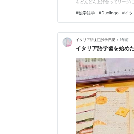
をどんどん上げ合ってリーグ
なり熱中してしまいました。 
#
独学語学
#
Duolingo
#
イタ
言葉なんかもやりました🏝️
ん得点を稼ぐ事にばかり集中す
•
イタリア語🇮🇹独学日記
1年前
イタリア語学習を始め