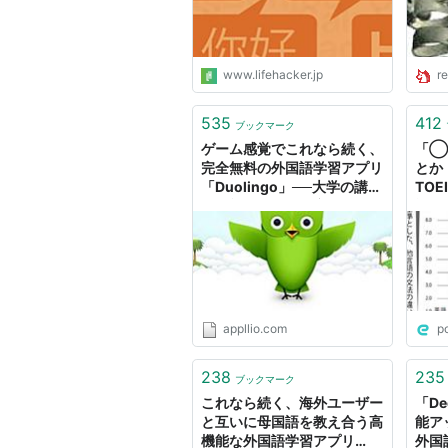
www.lifehacker.jp
re
535
412
ブックマーク
ゲーム感覚でこれなら続く、
「◯
完全無料の外国語学習アプリ
とか
「Duolingo」──大学の講義
TO
より効果的との研究も
辺だ
語習
本質
「外
appllio.com
p
238
235
ブックマーク
これなら続く、海外ユーザー
「D
と互いに母国語を教え合う高
能ア
機能な外国語学習アプリ
外国