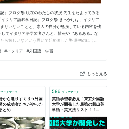
記』ブログ📚 現在のわたしの状況 先生をたよってみる
めた『イタリア語独学日記』ブログ📚 きっかけは、イタリア
あまりいないことと、素人の自分が勉強している内容を残
そしてイタリア語学習者さんと、情報や〝あるある〟な
たら嬉しいなという思いで始めました🌟 最初のほうは
のことを遡る形で記録していき、最近は進行形で現在学習
話
#
イタリア
#
外国語 学習
した。 ブログを始めてから、読んでいただけたり、ま
っていなかったので…
もっと見る
586
ブックマーク
ブックマーク
冊から選りすぐり→外国
英語学習者必見！東京外国語
習の成功者たちがやった
大学が開発した最強の頻出英
まとめ
単語・英文法リスト！！
【CEFR-J Wordlist, CEFR-
J Grammar Profile】｜相川
真司（かわんじ） #DiQt