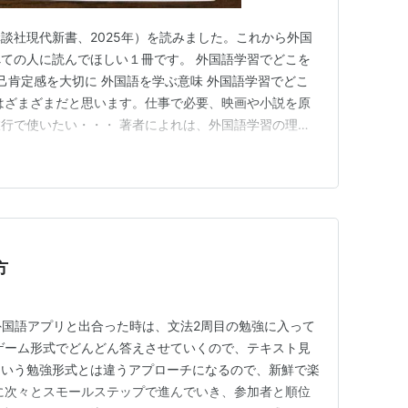
談社現代新書、2025年）を読みました。これから外国
ての人に読んでほしい１冊です。 外国語学習でどこを
自己肯定感を大切に 外国語を学ぶ意味 外国語学習でどこ
はざまざまだと思います。仕事で必要、映画や小説を原
行で使いたい・・・ 著者によれは、外国語学習の理由
かは人によって異なるにしても、外国語学習者がまず目指
 端的に言いましょう。 読み書きならば「自分の興味が
」レベル、会話なら…
方
強い外国語アプリと出合った時は、文法2周目の勉強に入って
ゲーム形式でどんどん答えさせていくので、テキスト見
という勉強形式とは違うアプローチになるので、新鮮で楽
に次々とスモールステップで進んでいき、参加者と順位