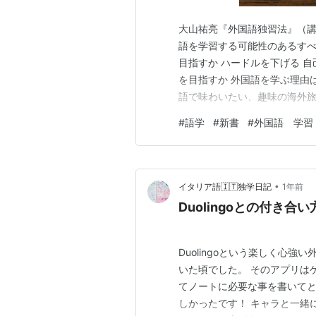
大山祐亮『外国語独習法』（講
語を学習する可能性のあるすべ
目指すか ハードルを下げる 
を目指すか 外国語を学ぶ理由
語で味わいたい、趣味の海外旅
や最終的な目標をどこにおく
#
語学
#
新書
#
外国語 学習
すべき目標があると言います。
ある内容は辞書を引けば読める
•
イタリア語🇮🇹独学日記
1年前
Duolingoとの付き合い
Duolingoという楽しく心
いた頃でした。 そのアプリは
てノートに必要な事を書いて
しかったです！ キャラと一緒