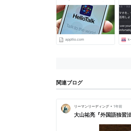
「HelloTalk」のはじめ方
っぱ
appllio.com
k-
関連ブログ
•
リーマンリーディング
1年前
大山祐亮『外国語独習