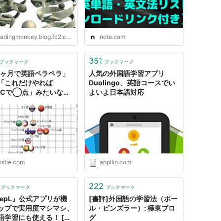
adingmonkey.blog.fc2.com
note.com
351
ブックマーク
ブックマーク
ヶ月で英語ペラペラ」
人気の外国語学習アプリ
「これだけやれば
Duolingo、英語コースでい
EICで◯点」みたいな上
よいよ日本語対応
けの方法論ではなく外国
得のメカニズムのような
について知っておきたい
国語学習の科学」
osfie.com
appllio.com
222
ブックマーク
ブックマーク
eepL」公式アプリが機
[書評]外国語の学習法（ポー
ップで実用度マシマシ、
ル・ピンズラー）: 極東ブロ
語学習にも使える！ [て
グ