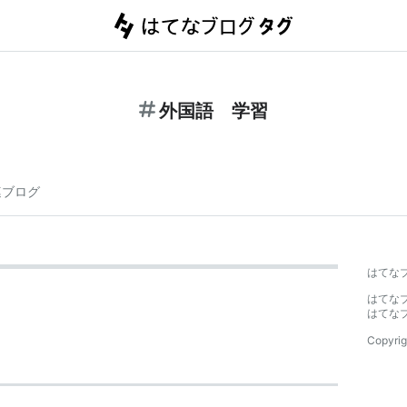
外国語 学習
連ブログ
はてな
はてな
はてな
Copyrig