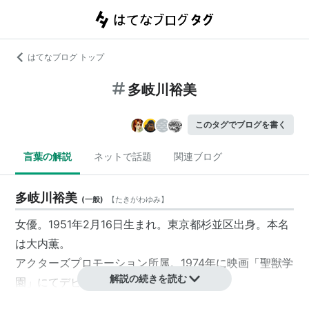
はてなブログ トップ
多岐川裕美
このタグでブログを書く
言葉の解説
ネットで話題
関連ブログ
多岐川裕美
(
一般
)
【
たきがわゆみ
】
女優。1951年2月16日生まれ。東京都杉並区出身。本名
は大内薫。
アクターズプロモーション所属。1974年に映画「聖獣学
解説の続きを読む
園」にてデビュー。
事務所社長の阿知波信介は元夫。