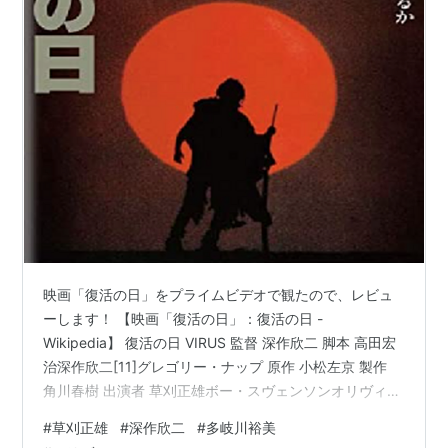
映画「復活の日」をプライムビデオで観たので、レビュ
ーします！ 【映画「復活の日」：復活の日 -
Wikipedia】 復活の日 VIRUS 監督 深作欣二 脚本 高田宏
治深作欣二[11]グレゴリー・ナップ 原作 小松左京 製作
角川春樹 出演者 草刈正雄ボー・スヴェンソンオリヴィ
ア・ハッセー夏木勲グレン・フォード多岐川裕美ロバー
#
草刈正雄
#
深作欣二
#
多岐川裕美
ト・ヴォーン千葉真一チャック・コナーズ渡瀬恒彦ジョ