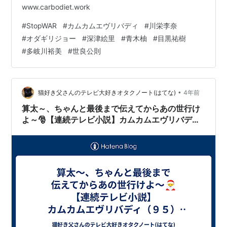
www.carbodiet.work
#
StopWAR
#
カムカムエヴリバディ
#
川栄李奈
#
オダギリジョー
#
深津絵里
#
青木柚
#
目黒祐樹
#
多岐川裕美
#
世良公則
•
猫好き父さんのテレビ大好きオタクノート(はてな)
4年前
算太～、ちゃんと最後まで伝えてからあの世行け
よ～🎅【連続テレビ小説】カムカムエヴリバディ
（９５）「１９９３−１９９４」