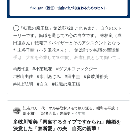
◯「転職の魔王様」第2話7/28 これもまた、自立のスト
ーリーです。転職を通じての心の自立です。 来栖嵐（成
田凌さん）転職アドバイザーとそのアシスタントとなっ
た未谷千晴（小芝風花さん）。 第2話での転職の面談相
手は、大学を卒業して10年間、派遣社員として働いてき
た宇佐美由夏（早見あかりさん）。転職を考えていると
#
成田凌
#
小芝風花
#
ダブルファンタジー
いうのに、転職の動機や希望の職種、年収についても主
#
村山由佳
#
水川あさみ
#
田中圭
#
多岐川裕美
張がない。派遣社員を理由に彼氏にも振られる。 来栖ア
#
村上弘明
#
自立
#
転職の魔王様
ドバイザーのことば、 「誰も失敗したくないし、何が正
解かわからない。 それでも自分で考えて決めるんです。
誰かに決められた正解は、あなたの正解ではない。 自分
記者バカ一代 マル秘取材メモで振り返る、昭和＆平成（一
の意思でで決めてください。大…
•
部令和）「記者会見」裏面史
4年前
多岐川裕美「興奮するタイプですからね」離婚を
決意した「禁断愛」の夫 自死の衝撃！