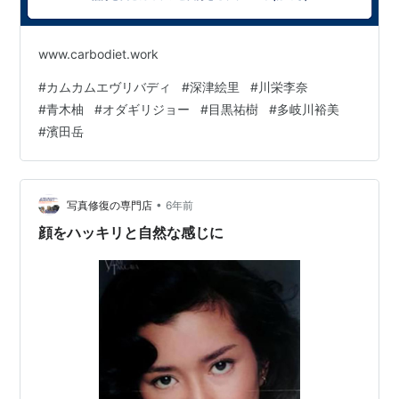
www.carbodiet.work
#
カムカムエヴリバディ
#
深津絵里
#
川栄李奈
#
青木柚
#
オダギリジョー
#
目黒祐樹
#
多岐川裕美
#
濱田岳
•
写真修復の専門店
6年前
顔をハッキリと自然な感じに