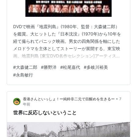
DVDで映画『地震列島』(1980年、監督：大森健二郎）
を鑑賞。大ヒットした『日本沈没』(1970年)から10年を
経て撮られてパニック映画。男女の四角関係を軸にした
メロドラマを主体としてストーリーが展開する。東宝映
画。地震列島 [東宝DVD名作セレクション]アーティスト:
勝野洋東宝Amazon地震学者・川津（勝野洋）は、観測結
#
大森健二郎
#
勝野洋
#
松尾嘉代
#
多岐川裕美
果から首都直下地震の危険性を訴えるが、地震予知会で
#
永島敏行
はまったく相手にされず孤立していた。川津と妻・裕子
（松尾嘉代）との夫婦仲は冷え切っていて、助手の富子
（多岐川裕美）との関係だけが川津の生きがいだった。
•
香港さんといっしょ！ー純粋非二元で目醒めを生きるー
7
他方、富子には、彼女に思いを寄せる幼馴染の橋詰（永
年前
島敏行）の存在があった…
世界に反応しないということ