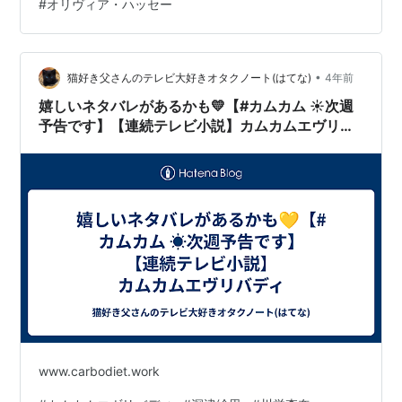
#
オリヴィア・ハッセー
ージ・ケネディ緒形拳 音楽 テオ・マセロ羽田健太郎 主
題歌 ジャニス・イアン「You are love」 撮影 木村大作
編集 鈴木晄 製作会社 角川春樹事務所/TBS 配給 東宝 公
開 1980年6月28日 上映時間 …
•
猫好き父さんのテレビ大好きオタクノート(はてな)
4年前
嬉しいネタバレがあるかも💛【#カムカム ☀️次週
予告です】【連続テレビ小説】カムカムエヴリバ
ディ
www.carbodiet.work