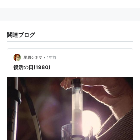
多岐川華子は娘。
関連ブログ
•
星屑シネマ
1年前
復活の日(1980)