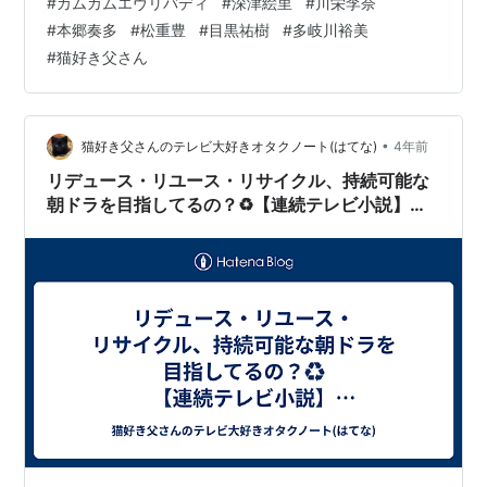
#
カムカムエヴリバディ
#
深津絵里
#
川栄李奈
#
本郷奏多
#
松重豊
#
目黒祐樹
#
多岐川裕美
#
猫好き父さん
•
猫好き父さんのテレビ大好きオタクノート(はてな)
4年前
リデュース・リユース・リサイクル、持続可能な
朝ドラを目指してるの？♻【連続テレビ小説】カ
ムカムエヴリバディ（９６）「１９９３−１９９
４」