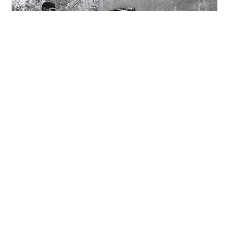
↑ １９７９年放送の多岐川裕美主演『七瀬ふたたび』よ
り 村地弘美演じるタイムトラベラーの藤子（右）が好
き。 この土日はずっと大雨が降っていたため、 どこへも
出かけず、家で昔のドラマを見ながら過ごした。 『七瀬
ふたたび』 『その町を消せ』 『幕末未来人』 などの、
ＮＨＫ少年ドラマシリーズをイッキ見した。 ＮＨＫ少年
#
七瀬ふたたび
#
少年ドラマシリーズ
#
多岐川裕美
ドラマシリーズ特有のちょっと隠微な世界観が 薄暗い部
#
村地弘美
#
超能力者
#
奇跡講座
屋と相まって、僕を不思議な世界へと誘う。 それにして