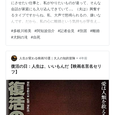
にさせたい仕事と、私がやりたいものが違って、そんな
会話が家庭にも入り込んできていて…。（夫は）興奮す
るタイプですからね。私、大声で怒鳴られるの、嫌いな
んです。だから、私の心に離婚という気持ちが芽生えた
のは、何年も前からでした」 平成9年（1997）6月17
#
多岐川裕美
#
阿知波信介
#
記者会見
#
別居
#
離婚
日、当時、メディアでも引っ張りだこだった木村晋介弁
#
犬飼の滝
#
自死
護士を伴い、夫で所属プロダクション副社長（当時）で
ある阿知波信介氏との離婚会見に臨んだ多岐川裕美は、
サバサバした表情でそう語った。 多岐川は、この日から
遡ること13年の昭和59年（1984）、妻子ある阿知波氏
•
人生が変わる映画10選｜大人の知的冒険
4年前
との「禁断愛」の末、両親の猛反対を押…
復活の日：人生は、いいもんだ【映画名言名セリ
フ】