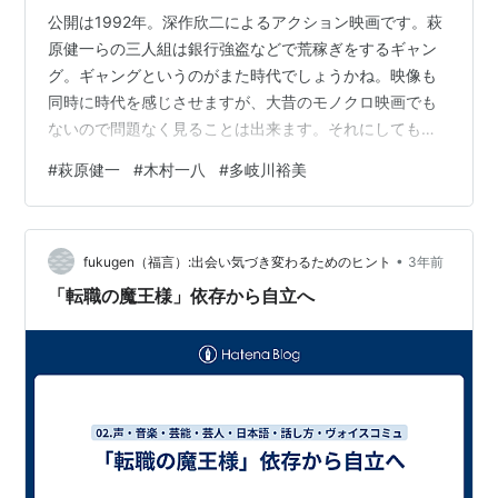
公開は1992年。深作欣二によるアクション映画です。萩
原健一らの三人組は銀行強盗などで荒稼ぎをするギャン
グ。ギャングというのがまた時代でしょうかね。映像も
同時に時代を感じさせますが、大昔のモノクロ映画でも
ないので問題なく見ることは出来ます。それにしても熱
い。絶えず欲望でギラギラしていて、暴れっぷりは海外
#
萩原健一
#
木村一八
#
多岐川裕美
映画を思わせるほどです。爆破に銃の乱射、カーアクシ
ョン。休む暇がないくらいに一気に上映時間内を突っ走
ります。特に後半はそれらのオンパレード。撃ちまくっ
•
て車潰してもうやりたい放題。そのために製作費は当初
fukugen（福言）:出会い気づき変わるためのヒント
3年前
の三億円を遥かに超える11億円まで膨らみ制作会社一社
「転職の魔王様」依存から自立へ
が倒産したとか。ちなみに配給収入は４億円少々…