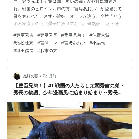
マ「豊臣兄弟！」第２回「願いの鐘」が1/11に放送さ
れ、戦国のヒロインお市の方（宮﨑あおい）が登場して
目を奪われた。さすが篤姫、オーラが違う。全然「どう
する家康」の北川景子に負けてない。当然か。 さっそく
公式サイトから、今回のあらすじを引用する。 第２回
#
豊臣秀吉
#
豊臣秀長
#
豊臣兄弟！
#
仲野太賀
「願いの鐘」◆◇あらすじ◇◆ 故郷の中村に戻った小一
#
池松壮亮
#
宮澤エマ
#
宮﨑あおい
#
小栗旬
郎（仲野太賀）は、直（白石聖）の縁談が決まったこと
#
織田信長
#
お市の方
を知る。自分の気持ちを押し殺して喜ぶ小一郎に、寂し
げな表情を浮かべる直。一方清須では、尾張統一を目指
す信長（小栗旬）が岩倉城攻めを決行する。清須での居
残りを命じられた藤吉郎（池松壮亮）は、信…
•
黒猫の額
7ヶ月前
【豊臣兄弟！】#1 戦国の人たらし太閤秀吉の弟・
秀長の物語、少年漫画風に始まり始まり～秀長は
賢く、秀吉は明るく見せて底知れない、実は怖い
系？