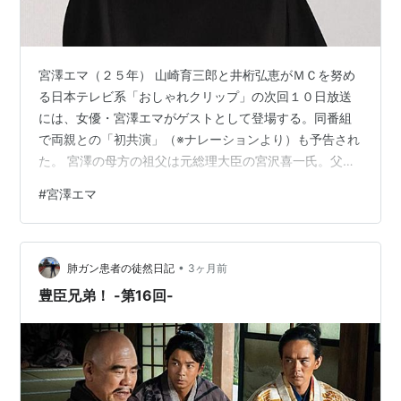
宮澤エマ（２５年） 山崎育三郎と井桁弘恵がＭＣを努め
る日本テレビ系「おしゃれクリップ」の次回１０日放送
には、女優・宮澤エマがゲストとして登場する。同番組
で両親との「初共演」（※ナレーションより）も予告され
た。 宮澤の母方の祖父は元総理大臣の宮沢喜一氏。父親
がアメリカ人で元外交官、母は会社を経営、ハーバード
#
宮澤エマ
大卒のニューヨーク在住の姉もアパレルブランドを経
営。自身はオバマ元米大統領も２年通っていたオクシデ
ンタル大学へ。大学時代にはケンブリッジ大にも留学し
•
た知性派だ。 参照元：https：//www.daily.co.jp/ <script
肺ガン患者の徒然日記
3ヶ月前
type="text/javascript">rakute…
豊臣兄弟！ -第16回-