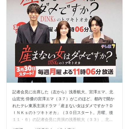
記者会見に出席した（左から）浅香航大、宮澤エマ、北
山宏光 俳優の宮澤エマ（３７）がこのほど、都内で開か
れたテレ東系主演ドラマ「産まない女はダメですか？Ｄ
ＩＮＫｓのトツキトオカ」（３０日スタート。月曜、後
１１・６）の記者会見に共演の浅香航大（３３）、北山
宏光（４０）と出席した。 共働きで子供を意識的に作ら