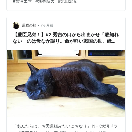
#
宮澤エマ
#
浅香航大
#
北山宏光
ない・持たないという夫婦が予期せぬ妊娠をきっかけに
崩れていく姿を描いた衝撃作。タイトルも刺激的で、地
上波連ドラ初主演の宮澤は「テレ東って思いました」と
•
冗談めかしつつ「逃げない、真正面から勝負する気概を
黒猫の額
7ヶ月前
感じました」と話した。 参照元：
【豊臣兄弟！】#2 秀吉の口から出まかせ「底知れ
https：//www.daily.co.jp/ <script…
ない」のは母なか譲り。命が軽い戦国の世、織田
も豊臣もきょうだい家族は第六感で生き延びる？
「あんたらは、お天道様みたいにおなり」 NHK大河ドラ