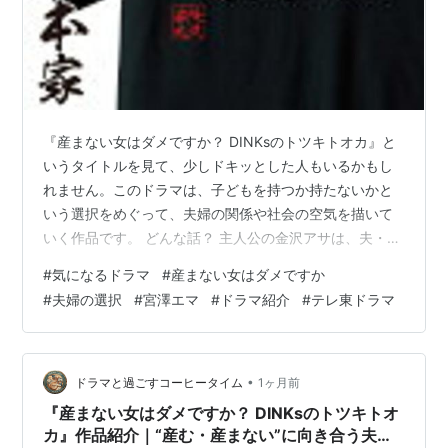
『産まない女はダメですか？ DINKsのトツキトオカ』と
いうタイトルを見て、少しドキッとした人もいるかもし
れません。このドラマは、子どもを持つか持たないかと
いう選択をめぐって、夫婦の関係や社会の空気を描いて
いく作品です。 どんな話？ 主人公の金沢アサは、夫・哲
也と共働きで暮らしながら、子どもを持たないDINKsと
#
気になるドラマ
#
産まない女はダメですか
いう生き方を選んでいました。けれど、予期せぬ妊娠を
#
夫婦の選択
#
宮澤エマ
#
ドラマ紹介
#
テレ東ドラマ
きっかけに、夫婦の間に隠れていた思いが一気に表へ出
てきます。信じていた関係が揺らぐ中で、アサがどんな
選択をしていくのかが物語の軸になります。 初めて見る
人でも入りやすい？ テーマは重めですが、現代的な夫婦
•
ドラマと過ごすコーヒータイム
1ヶ月前
ドラマとして入りやすい作品だと思…
『産まない女はダメですか？ DINKsのトツキトオ
カ』作品紹介｜“産む・産まない”に向き合う夫婦