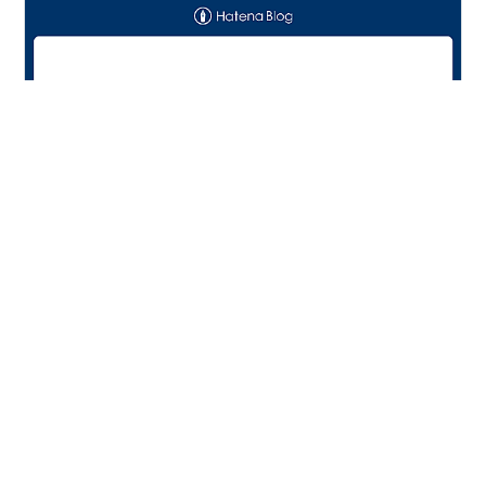
『豊臣兄弟！』が、スタートしました。 初回、バタバタ
してましたが、面白かったです。 やっぱり、藤吉郎はお
調子者です。 小一郎と兄弟仲が良いのか悪いのか…。 あ
る日、野盗の集団が村を襲います。幼なじみの直(白石聖
さん)が連れ去られそうになりますが、それを救ったの
は、兄の藤吉郎でした。 藤吉郎は、８年ぶりに帰還した
#
豊臣兄弟！
#
仲野太賀
#
池松壮亮
#
白石聖
ようです。 了雲和尚(田中要次さん)に、道の普請の仕事
#
坂井真紀
#
宮澤エマ
#
倉沢杏菜
#
小栗旬
を紹介され、清須に藤吉郎と一緒に向かう小一郎。 小一
#
山口馬木也
#
大鶴義丹
郎の才能が、清須の道普請で発揮されました。信長とは