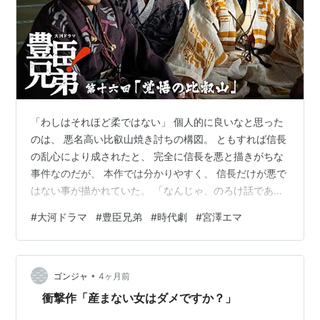
「わしはそれほど柔ではない」 個人的に良いなと思った
のは、 悪名高い比叡山焼き討ちの構図。 ともすれば信長
の乱心により成されたと、 完全に信長を悪と描きがちな
事件なのだが、 本作では分かりやすく、 信長だけが悪で
はない事が描かれていた。 「なんじゃ、のろけ話であっ
たか」 木下家の家族を演じる役者達の上手さよ！ 初回か
#
大河ドラマ
#
豊臣兄弟
#
時代劇
#
宮澤エマ
らそうであったが、 本作の面白さを側面から支える、 無
くてはならない重要な要素となっている。 今回は、 エマ
姉の圧巻の演技に魅せられ、泣かされた。 えーっと、 正
•
妻のお慶どの、此度も出番が少ないのう… マジで大丈
ゴンジャ
4ヶ月前
夫？この夫婦。 あ！寧々さんもおらんかったな。 ランキ
衝撃作「産まない女はダメですか？」
ング参加中一日の…