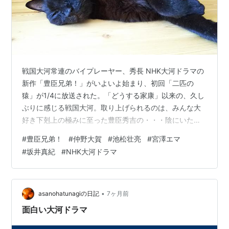
戦国大河常連のバイプレーヤー、秀長 NHK大河ドラマの
新作「豊臣兄弟！」がいよいよ始まり、初回「二匹の
猿」が1/4に放送された。「どうする家康」以来の、久し
ぶりに感じる戦国大河。取り上げられるのは、みんな大
好き下剋上の極みに至った豊臣秀吉の・・・陰にいた弟
だ。 滑り出しはわかりやすくテンポよく、現代語の会話
#
豊臣兄弟！
#
仲野大賀
#
池松壮亮
#
宮澤エマ
の中に笑いも細かく挟まれて、どこか少年漫画チックな
#
坂井真紀
#
NHK大河ドラマ
世界だったね。家族によると、ニュースーンだったかの
インタビューでも小栗旬が「少年ジャンプ」と言ってい
たんだって。先日のお城EXPOで張り切っていた、ちびっ
こお城ファンがさぞや喜んでドラマを見ていたことだろ
•
asanohatunagiの日記
7ヶ月前
う。想像して、ニンマリしてしまった。 …
面白い大河ドラマ