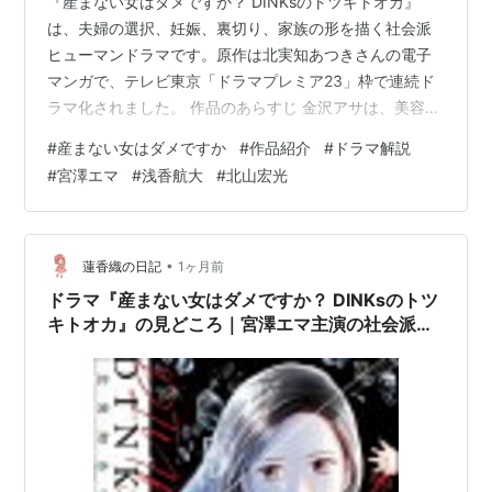
『産まない女はダメですか？ DINKsのトツキトオカ』
は、夫婦の選択、妊娠、裏切り、家族の形を描く社会派
ヒューマンドラマです。原作は北実知あつきさんの電子
マンガで、テレビ東京「ドラマプレミア23」枠で連続ド
ラマ化されました。 作品のあらすじ 金沢アサは、美容師
として働きながら、夫の哲也と共働きのDINKs夫婦とし
#
産まない女はダメですか
#
作品紹介
#
ドラマ解説
て暮らしていました。毒親に支配された過去から、アサ
#
宮澤エマ
#
浅香航大
#
北山宏光
は子どもを持たないと心に決めていました。しかし、
夫・哲也の中には父親になりたいという願いがあり、2人
の関係は予期せぬ妊娠をきっかけに大きく崩れていきま
す。 社会派ドラマとしてのテーマ この作品が描くのは、
•
蓮香織の日記
1ヶ月前
単なる夫婦のトラブルではありませ…
ドラマ『産まない女はダメですか？ DINKsのトツ
キトオカ』の見どころ｜宮澤エマ主演の社会派ヒ
ューマンドラマ