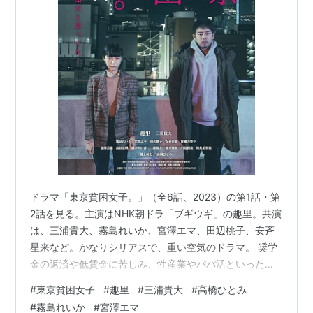
ドラマ「東京貧困女子。」（全6話、2023）の第1話・第
2話を見る。主演はNHK朝ドラ「ブギウギ」の趣里。共演
は、三浦貴大、霧島れいか、宮澤エマ、田辺桃子、安斉
星来など。かなりシリアスで、重い空気のドラマ。 奨学
金の返済や低賃金に苦しみ、性産業やパパ活といった過
酷な現実に直面せざるを得ない現代女性たちのリアルな
#
東京貧困女子
#
趣里
#
三浦貴大
#
高橋ひとみ
姿と、彼女たちを追い詰める社会の不条理を克明に描い
#
霧島れいか
#
宮澤エマ