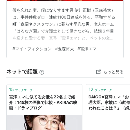
僕を忘れた妻、僕になりすます男 伊川正樹（玉森裕太）
は、事件件数ゼロ・連続1100日達成を誇る、平和すぎる
町「森沼ネクスタウン」に暮らす平凡な男。老人ホーム
『はるなぎ園』で介護士として働きながら、結婚６年目
を迎えた愛する妻・真弓（宮澤エマ）と、ペットの文鳥
ピョートルとともに、幸せな毎日を送っていました。 そ
#
マイ・フィクション
#
玉森裕太
#
宮澤エマ
んなある日。見知らぬ男に追いかけられ、よろめいた拍
子に川へ転落。そのまま意識を失ってしまいます。転落
事故から一週間後。帰宅した彼を待っていたのは、自分
ネットで話題
もっと見る
のことを忘れ去り、他人を“夫”だと認識する妻・真弓（宮
澤エマ）でした。 行き場を失った正樹は、転落事故後に
搬送された病院で知り合った二宮由梨（…
15
12
ブックマーク
ブックマーク
宮澤エマに似てる女優を22名まで紹
DAIGO×宮澤エマ「
介！145枚の画像で比較 - AKIRAの映
理大臣。家族に〈政治
画・ドラマブログ
われたことは？」（婦人公
Yahoo!ニュース