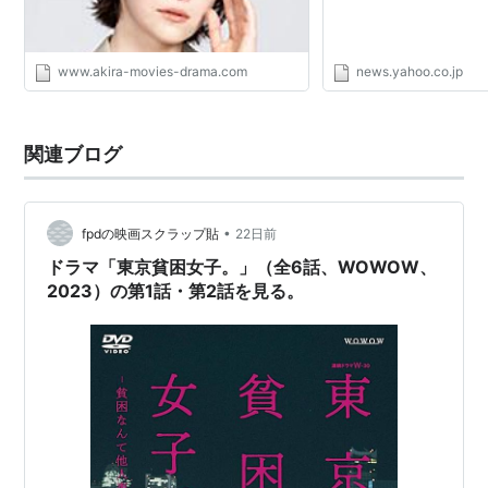
www.akira-movies-drama.com
news.yahoo.co.jp
関連ブログ
•
fpdの映画スクラップ貼
22日前
ドラマ「東京貧困女子。」（全6話、WOWOW、
2023）の第1話・第2話を見る。