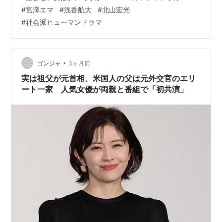
子マンガ『DINKsのトツキトオカ 「産まない女」はダメ
#
宮澤エマ
#
浅香航大
#
北山宏光
ですか？』です。共働きで子どもを持たない夫婦、いわ
#
社会派ヒューマンドラマ
ゆるDINKsとして生きてきた金沢アサと哲也。しかし、
予期せぬ妊娠をきっかけに、2人の関係は大きく崩れてい
きます。 ドラマの見どころ この作品の見どころは、「産
む」「産まない」という…
•
ゴンジャ
3ヶ月前
実は祖父が元首相、米国人の父は元外交官のエリ
ート一家 人気女優が両親と番組で「初共演」