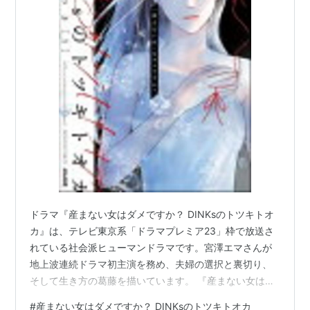
ドラマ『産まない女はダメですか？ DINKsのトツキトオ
カ』は、テレビ東京系「ドラマプレミア23」枠で放送さ
れている社会派ヒューマンドラマです。宮澤エマさんが
地上波連続ドラマ初主演を務め、夫婦の選択と裏切り、
そして生き方の葛藤を描いています。 『産まない女はダ
メですか？』の基本情報 原作は、北実知あつきさんの電
#
産まない女はダメですか？ DINKsのトツキトオカ