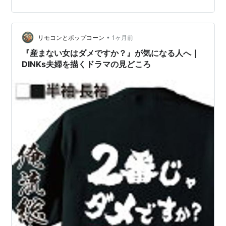
ている。 離婚を機に経済誌の契約編集者へ復帰したシン
グルマザーの主人公・雁矢摩子（趣里）が「女性の貧
困」をテーマにした連載を担当し、摩子自身も「貧困」
が他人事ではないと自覚していく姿が描かれる物語。 取
•
リモコンとポップコーン
1ヶ月前
材を通じて、奨学金破綻や非正規雇用の…
『産まない女はダメですか？』が気になる人へ｜
DINKs夫婦を描くドラマの見どころ