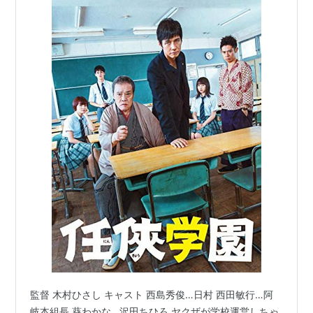
1996.03.09：『
菜の花配達便
』(第一企画＝ESSEN)
1996.02.03：『
ゼラフィムの夜
』(ツインズ)
1995.10.10：『
蔵
』(東映＝松プロ)
1995.05.27：『
さわこの恋 1000マイルも離れて
』
(ケイエスエス)
1995.04.22：『
マークスの山
』(松竹＝アミューズ＝
丸紅)
1995.01.21：『
大失恋。
』(東映＝東映ビデオ＝東北
新社)
1994.10.29：『
居酒屋ゆうれい
』(サントリー＝テレ
ビ朝日＝東北新社＝キティ?フィルム)
TVドラマ
『山おんな壁おんな』
『
純情きらり
』
監督 木村ひさし キャスト 西島秀俊…日村 西田敏行…阿
『
犬神家の一族
』(2004)
岐本組長 葵わかな…沢田ちひろ ヤクザが学校運営しちゃ