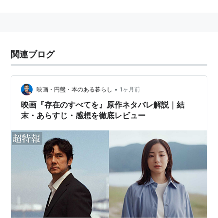
ォータートーン
身長178cm。
amazon:西島秀俊
主な出演作
関連ブログ
映画
•
映画・円盤・本のある暮らし
1ヶ月前
セイジ−陸の魚−（2012年） - 主演・セイジ 役
映画『存在のすべてを』原作ネタバレ解説｜結
ハーメルン（2012年） - 主演・野田 役
末・あらすじ・感想を徹底レビュー
Memories Corner（2011年） - アキラ 役
CUT（2011年） - 主演・秀二 役
2010.01.23：『サヨナライツカ』
2009.07.04：『
蟹工船
』
2008.??.??：『真木栗ノ穴』
2008.09.??：『東南角部屋二階の女』
2008.05.24：『春よこい』