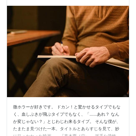
た【ネタバレなし感想】
微ホラーが好きです。 ドカン！と驚かせるタイプでもな
く、血しぶきが飛ぶタイプでもなく、「……あれ？ なん
か変じゃない？」とじわじわ来るタイプ。 そんな僕が、
たまたま見つけた一本。タイトルとあらすじを見て、妙
に引っかかった映画――『真木栗ノ穴』。 派手な恐怖演