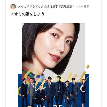
特の手法が使われている。 いわゆる登場人物同士の会話
は、ほとんどない。…
•
メイカイサラドックの諸行無常で支離滅裂！
4ヶ月前
スオミの話をしよう