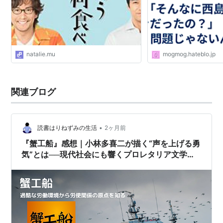
2005.03.12：『
「カナリア」
』(オフィス?シロウズ
＝衛星劇場＝バンダイビジュアル)
2005.01.29：『
トニー滝谷
』(ウィルコ)
2005.01.29：『
雨よりせつなく
』(「
雨よりせつな
natalie.mu
mogmog.hateblo.jp
く
」アソシエイツ)
2004.12.04：『
犬猫
』(「犬猫」製作委員会)
2004.10.30：『
銀のエンゼル
』(銀のエンゼル製作委
関連ブログ
員会)
2004.04.24：『
CASSHERN
』(「CASSHERN」パー
•
読書はりねずみの生活
2ヶ月前
トナーズ)
『蟹工船』感想｜小林多喜二が描く“声を上げる勇
2003.11.29：『
監督感染 終着駅の次の駅
』(「監督感
気”とは──現代社会にも響くプロレタリア文学の
染」製作委員会)
真髄
2003.06.07：『
マナに抱かれて
』(「マナに抱かれ
て」製作委員会)
2003.01.25：『
すべては夜から生まれる
』(Pug
Point)