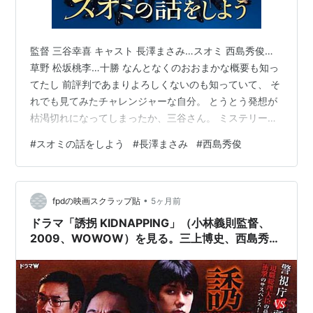
監督 三谷幸喜 キャスト 長澤まさみ…スオミ 西島秀俊…
草野 松坂桃李…十勝 なんとなくのおおまかな概要も知っ
てたし 前評判であまりよろしくないのも知っていて、 そ
れでも見てみたチャレンジャーな自分。 とうとう発想が
枯渇切れになってしまったか、三谷さん。 ミステリーで
もコメディでもなく 鑑賞したというよりかは 彼らの演技
#
スオミの話をしよう
#
長澤まさみ
#
西島秀俊
のやり取りをただ眺めてました。 特に最後のミュージカ
ル仕立ての「ヘルシンキ」の 歌とダンス。 俳優さんたち
のお仕事してます感がありありと出てて 地蔵のように固
•
まって見てしまいました。 それぞれの夫側から見たスオ
fpdの映画スクラップ貼
5ヶ月前
ミの印象が全く違う。 夫たちの理想とする女性を演じ続
ドラマ「誘拐 KIDNAPPING」（小林義則監督、
けてたスオミが …
2009、WOWOW）を見る。三上博史、西島秀俊
主演。