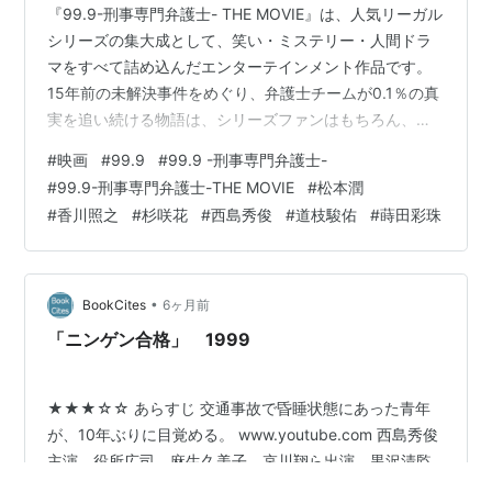
『99.9-刑事専門弁護士- THE MOVIE』は、人気リーガル
シリーズの集大成として、笑い・ミステリー・人間ドラ
マをすべて詰め込んだエンターテインメント作品です。
15年前の未解決事件をめぐり、弁護士チームが0.1％の真
実を追い続ける物語は、シリーズファンはもちろん、初
見でも楽しめる完成度になっています。 本記事では、作
#
映画
#
99.9
#
99.9 -刑事専門弁護士-
品概要、出演者、ネタバレ込みのストーリー、そして映
#
99.9-刑事専門弁護士-THE MOVIE
#
松本潤
画が伝えたテーマまで徹底解説します。 ※本ページはネ
#
香川照之
#
杉咲花
#
西島秀俊
#
道枝駿佑
#
蒔田彩珠
タバレを含みます。 ※本ページはプロモーションが含ま
れています。 作品概要 出演者（主なキャスト） 全編ス
トーリーネタバレ解説 この作品が伝えたかった事 作品概
要 公開日：…
•
BookCites
6ヶ月前
「ニンゲン合格」 1999