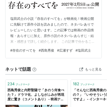
2008.05.17：『
丘を越えて
』
2008.02.23：『休暇』
2007.??.??：『パッチギ！ LOVE&PEACE』(2007)
塩田武士の小説『存在のすべてを』が映画化！映画公開
2007.??.??：『神童』(2006)
に先駆けて原作小説を読みましたので、ネタバレありで
2007.02.03：『
フリージア
』(2006)
レビューしたいと思います。この記事では映画の作品情
報・あらすじに加え、原作小説のネタバレあらすじ・結
2006.12.23：『
大奥
』
末・感想まで詳しく紹介します。 この記事で分かること
2006.12.16：『
海でのはなし。
』
映画『存在のすべてを』の作品情報 映画のあらすじ 原作
2006.02.25：『
好きだ、
』(アンデスフィルム)
#
存在のすべてを
#
西島秀俊
#
広瀬すず
#
塩田武士
者・塩田武士について 原作小説のネタバレあらすじ 読ん
2006.01.28：『
三年身籠る
』
だ感想・レビュー
2006.09.09：『
Loft
』(2005年）
ネットで話題
もっと見る
2005.??.??：『
BOMBYX MORI
』]]』(公開予定）
2005.08.27：『
さよならみどりちゃん
』(「
さよなら
234
182
みどりちゃん
」製作委員会)
ブックマーク
ブックマーク
西島秀俊と内野聖陽で「きのう何食べ
「そんなに西島秀俊の
2005.08.27：『
メゾン・ド・ヒミコ
』(「
メゾン・
た？」ドラマ化、よしながふみが再現
の？」「いやそういう
ド・ヒミコ
」製作委員会)
度に驚き（コメントあり） - 映画ナタ
ですよ」 - インター
2005.06.18：『
楳図かずお恐怖劇場 蟲たちの家
』
リー