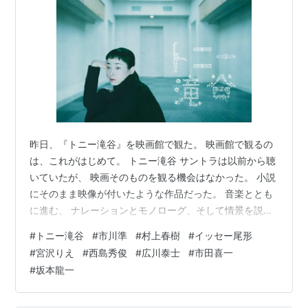
昨日、『トニー滝谷』を映画館で観た。 映画館で観るの
は、これがはじめて。 トニー滝谷 サントラは以前から聴
いていたが、 映画そのものを観る機会はなかった。 小説
にそのまま映像が付いたような作品だった。 音楽ととも
に進む、 ナレーションとモノローグ、そして情景を説明
する台詞。 台詞は、トニー滝谷や妻・英子、 そして英子
#
トニー滝谷
#
市川準
#
村上春樹
#
イッセー尾形
にそっくりな久子の内面を吐露するモノローグが中心だ
#
宮沢りえ
#
西島秀俊
#
広川泰士
#
市田喜一
が、 英子の洋服でいっぱいの部屋で泣いている久子の場
#
坂本龍一
面では、 トニー滝谷がドアを開けて声をかける行動を、
“採用面接に来た久子の台詞” として語らせるという、 独