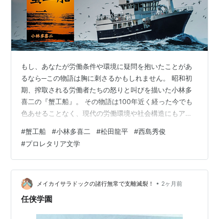
2002.12.07：『
いたいふたり
』(リクリ)
2002.11.09：『
Last Scene
』(デジタル・ネガ)
2002.10.26：『
tokyo.sora
』(tokyo.sora製作委員
会)
2002.10.12：『Dolls[ドールズ]』(バンダイビジュア
もし、あなたが労働条件や環境に疑問を抱いたことがあ
ル＝TOKYO FM＝テレビ東京＝オフィス北野)
るなら─この物語は胸に刺さるかもしれません。 昭和初
2001.11.17：『
世界の終わりという名の雑貨店
』(松竹
期、搾取される労働者たちの怒りと叫びを描いた小林多
＝小学館)
喜二の『蟹工船』。 その物語は100年近く経った今でも
2001.06.15：『
クロエ
』(J-WORKS FILM INITIATIVE)
色あせることなく、現代の労働環境や社会構造にもアラ
2001.04.28：『
SELF AND OTHERS
』(ユーロスペー
ートを鳴らし続けています。 本記事では、原作をもとに
#
蟹工船
#
小林多喜二
#
松田龍平
#
西島秀俊
ス)
した漫画版と2009年の映画版も交えて、『蟹工船』がな
#
プロレタリア文学
ぜ今なお読み継がれているのか、その背景と意義を掘り
2000.06.01：『
LOVE/JUICE
』(つんくタウンFILMS)
下げながら、私なりの感想をまとめました。 労働者とは
1999.01.23：『
ニンゲン合格
』(大映)
何か。組織とは何か。 そして「声を上げる」とはどうい
1998.07.11：『
冷血の罠
』(大映)
うことなのか。 ■あらすじと舞台背景 ■思想に関する違
•
メイカイサラドックの諸行無常で支離滅裂！
2ヶ月前
1998.01.24：『
The Artful Dogers
』(WOWOW＝バ
和感と共感 ■今もなお通じる労…
任侠学園
ンダイビュジュアル)
1997.08.02：『
2／デュオ
』(ピターズ?エンド)