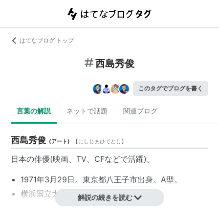
はてなブログ トップ
西島秀俊
このタグでブログを書く
言葉の解説
ネットで話題
関連ブログ
西島秀俊
(
アート
)
【
にしじまひでとし
】
日本の俳優(映画、TV、CFなどで活躍)。
1971年3月29日。東京都八王子市出身。A型。
横浜国立大学工学部生産工学科中退。
解説の続きを読む
所属事務所：渡辺プロダクション→コムスシフト→ク