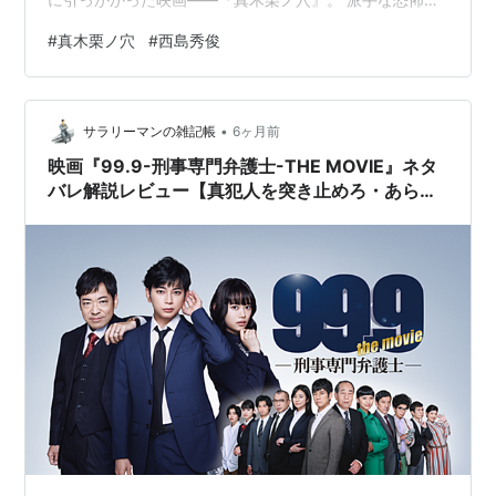
出はほとんどありません。日常のすぐ隣にある“違和感”を
#
真木栗ノ穴
#
西島秀俊
描く、不思議なお話です。 観終わったあと、静かに「こ
ういうの、好きだ」と思えた作品でした。 ※今回は、ネ
タバレなしで感想を綴ります。 www.youtube.com 【作
•
品情報】『真木栗ノ穴』 タイトル：『真木栗ノ穴』公開
サラリーマンの雑記帳
6ヶ月前
年：2007年監督：深川 栄洋主演：西島秀俊ジャンル：ホ
映画『99.9-刑事専門弁護士-THE MOVIE』ネタ
ラー／ミス…
バレ解説レビュー【真犯人を突き止めろ・あらす
じ・キャスト】