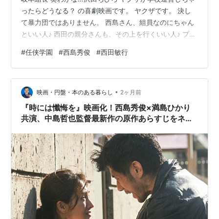
ったらどうなる？ の喜劇映画です。 ヤクザです。 決し
『
アンフェア
』
て暴力団ではありません。 西島さん、組員なのにちゃん
『
春、バーニーズで
』
といい人♪ 西田の親分さんも、その上を行くいい人♪ プリ
『
大奥
』
ティすぎました。 任侠にかけて、人情もたっぷりでし
#
任侠学園
#
西島秀俊
#
西田敏行
『
仔犬のワルツ
』
た。 やっぱり義理と人情は大事だよなあ。 ホントに筋が
通ってて芯がある。 私、西島さんのちゃんとしたアクシ
『
恋する日曜日−丘をこえて−
』
ョンシーンって 今まで見たことなかったかもしれない。
『
菊次郎とさき
』
•
銃撃で戦ってる映画ははあっても 体を張ったケンカシー
映画・円盤・本のある暮らし
2ヶ月前
『
笑顔の法則
』
ンは初めてかも。 あ、こういうキレある動きができるん
『時には懺悔を』映画化！西島秀俊×満島ひかり
『
[[あすなろ白書
]]』
だと。 でもな…
共演、中島哲也監督最新作の原作あらすじをネタ
『悪魔のkiss』
バレありで解説
チーム・バチスタ
2
ジェネラル・ルージュの凱旋
（2010年4月 - ・関西テレビ） - 速水晃一 役
スペシャルドラマ「ストロベリーナイト」（2010年
11月13日、フジテレビ） - 菊田和男 役
スクール!!
(フジテレビ、2011年1月-3月)
終戦ドラマスペシャル『
犬の消えた日
』（日本テレ