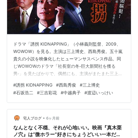
ドラマ「誘拐 KIDNAPPING」（小林義則監督、2009、
WOWOW）を見る。主演は三上博史、西島秀俊。五十嵐
貴久の小説を映像化したヒューマンサスペンス作品。同
じWOWOWのドラマ「社長室の冬‐巨大新聞社を獲る
男‐」を見たばかりで、偶然にも、主演がまたまた三上博
史だった。 三上博史は熱血漢タイプでやや過剰な演技で
#
誘拐 KIDNAPPING
#
西島秀俊
#
三上博史
はあるもののWOWOW御用達俳優のようによく出てい
#
石坂浩二
#
三吉彩花
#
中越典子
#
渡辺いっけい
る。 同名タイトルの映画（渡哲也主演）とは別物。
WOWOW版は、総理大臣の孫娘誘拐事件をめぐる犯人、
警察、政府の攻防を描くヒューマンサスペンス。 刑事が
誘拐の犯人にたどり着くが、目の前に犯人がいても「あ
•
宅人ブログ
6ヶ月前
る事情」により絶対に逮捕するこ…
なんとなく不穏、それが心地いい。映画『真木栗
ノ穴』は“微ホラー”好きにちょうどいい一本だっ