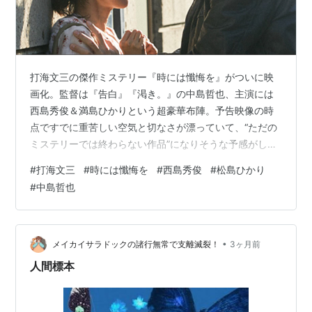
ビ、2011年8月12日）
僕とスターの99日
（フジテレビ、2011年）
ストロベリーナイト（2012年1月-3月、フジテレビ）
- 菊田和男 役
打海文三の傑作ミステリー『時には懺悔を』がついに映
CM
画化。監督は『告白』『渇き。』の中島哲也、主演には
西島秀俊＆満島ひかりという超豪華布陣。予告映像の時
ＮＴＴドコモ「社会人のはじまり」篇（ナレーショ
点ですでに重苦しい空気と切なさが漂っていて、“ただの
ン）
ミステリーでは終わらない作品”になりそうな予感がして
トヨタ「ヴィッツ」
います。 この記事で分かること 映画『時には懺悔を』の
#
打海文三
#
時には懺悔を
#
西島秀俊
#
松島ひかり
ワコール「デコルテメイクブラ」
作品情報 キャスト・予告映像の印象 原作小説のあらすじ
#
中島哲也
（ネタバレあり） 映画版の注目ポイント
KIRIN「白麒麟」
「朝日新聞」
•
メイカイサラドックの諸行無常で支離滅裂！
3ヶ月前
人間標本