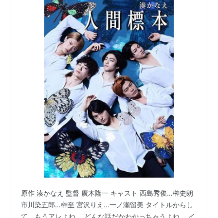
原作 湊かなえ 監督 廣木隆一 キャスト 西島秀俊…榊史朗
市川染五郎…榊至 宮沢りえ…一ノ瀬留美 タイトルからし
て、もうアレよね。 どんな話だかわかっちゃうよね。 イ