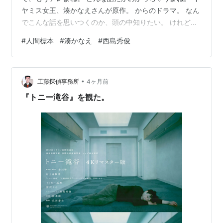
ヤミス女王、湊かなえさんが原作。 からのドラマ。 なん
でこんな話を思いつくのか、頭の中知りたい。 けれどグ
ロイだけで終わらせないのも湊かなえ。 蝶々を採集し、
#
人間標本
#
湊かなえ
#
西島秀俊
標本にすることに魅入られて 自分の息子まで標本にして
しまった男が 自首をしにきた。 そこから始まります。
そいつが主人公の榊史朗。（西島） アタマおかしな人が
•
理屈をこねて もっともらしいことを刑事に言ってのけて
工藤探偵事務所
4ヶ月前
る。 最初はそんな印象です。 ただしこれは史朗が独白す
『トニー滝谷』を観た。
る手記で …