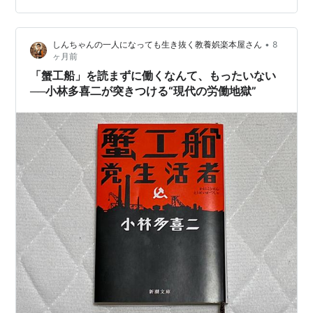
業・チーム作業・個人の出来高不透明） 現場が閉じてい
る（情報・外部比較がしにくい） 価格決定権が労働者側
•
しんちゃんの一人になっても生き抜く教養娯楽本屋さん
8
にない（単価が上流で固定） この5つの条件が揃うほ
ヶ月前
ど、職場は「蟹工船的」になりやすい。 そんでもってそ
「蟹工船」を読まずに働くなんて、もったいない
れが…
──小林多喜二が突きつける“現代の労働地獄”