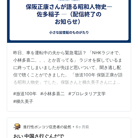
昨日、車を運転中の夫から緊急電話？ 「NHKラジオで、
小林多喜二、、、とか言ってる」 ラジオを探しているま
に終ってしまいましたが先ほど思いついて、聞き逃し配
信で聴くことができました。 「放送100年 保阪正康が語
る昭和人物史」でした。保阪さんと梯久美子さんによる
30分ほどの番組。 「佐多稲子」の最終回でした。 1983
#
放送100年
#
小林多喜二
#
プロレタリア文学
年8月2日、79歳、1985年9月22日、81歳の佐多さんの声
#
梯久美子
がありました。聴きながらメモをとりました。が、今か
ら出かけなければならないので急ぎお知らせします。 今
日の午後７:３０に配信が終了するようです。 お時間のあ
る方はぜひお聴きくださいませ。
•
進行性ポンコツ症患者の徒然
6ヶ月前
おい 中国さ行ぐんだで