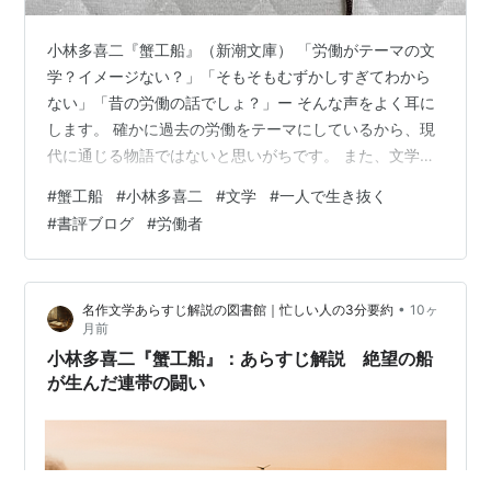
小林多喜二『蟹工船』（新潮文庫） 「労働がテーマの文
学？イメージない？」「そもそもむずかしすぎてわから
ない」「昔の労働の話でしょ？」ー そんな声をよく耳に
します。 確かに過去の労働をテーマにしているから、現
代に通じる物語ではないと思いがちです。 また、文学が
むずかしいという声も少なくありません。 しかし、本当
#
蟹工船
#
小林多喜二
#
文学
#
一人で生き抜く
にそうでしょうか。 過去の労働をテーマにしていても、
#
書評ブログ
#
労働者
実は現代に通じる話でもあります。 パワハラの話につな
がっていたり、資本との関係もつながったり、ストライ
キの話もあったりします。 私も本書に出会うまでは、ま
•
名作文学あらすじ解説の図書館｜忙しい人の3分要約
10ヶ
ったく知らないままでした。 今回ご紹介するのは、小林
月前
多喜二氏の『蟹工船』（1929年…
小林多喜二『蟹工船』：あらすじ解説 絶望の船
が生んだ連帯の闘い