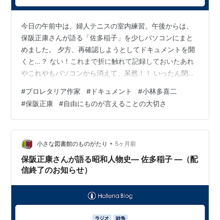
今日の午前中は、婦人テニスの室内練習。午後からは、
保阪正康さんが語る「佐多稲子」を少しパソコンにまと
めました。 夕方、再確認しようとしてドキュメントを開
くと…？ ない！これまで折に触れて記録しておいたあれ
やこれやもパソコンから消えて、呆然！！ いったん閉じ
ようとした時、突然、古いドキュメントメモが現れて
#
プロレタリア作家
#
ドキュメント
#
小林多喜二
「保存しますか/キャンセルしますか」みたいなことを尋
#
保阪正康
#
自由にものが言えることの大切さ
ねるのでわからないままに選択したのが大失敗でした。
＊＊＊ ＮＨＫアーカイブス平成3年（1991年）86歳の佐
多さんを見つけました。 あの人に会いたい「佐多稲子」
（3分ほどです）https://www2.nhk.or.jp/archives/a…
•
小さな図書館のものがたり
5ヶ月前
保阪正康さんが語る昭和人物史― 佐多稲子 ―（配
信終了のお知らせ）