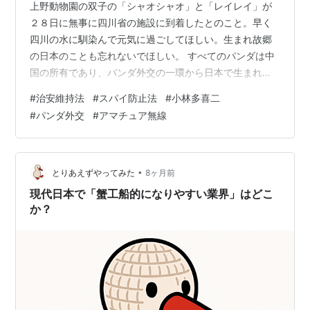
上野動物園の双子の「シャオシャオ」と「レイレイ」が
２８日に無事に四川省の施設に到着したとのこと。早く
四川の水に馴染んで元気に過ごしてほしい。生まれ故郷
の日本のことも忘れないでほしい。 すべてのパンダは中
国の所有であり、パンダ外交の一環から日本で生まれて
も成長したらパンダは返還されることになるそうだ。こ
#
治安維持法
#
スパイ防止法
#
小林多喜二
の二頭の返還が予定より１年早まったのは台湾有事の高
#
パンダ外交
#
アマチュア無線
市発言によるものなのだろううか？ そんな高市政権の是
否を問う衆議院選の投票入場整理券が今日届いた。 どの
党も耳に心地よいことばかり言っている。自民党もさす
がに選挙上手だ。でもね「高市の信任を問う選挙」って
•
とりあえずやってみた
8ヶ月前
どういうこと。企業団体献金は？スパイ防止法は…
現代日本で「蟹工船的になりやすい業界」はどこ
か？