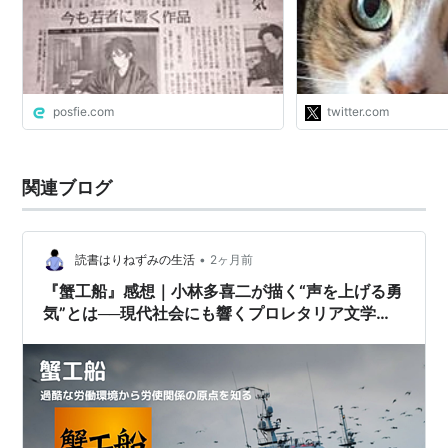
のは、1943－45年
ど」 えーっ！国家総
1933年には小林多喜
殺され、3… https://t.c
posfie.com
twitter.com
関連ブログ
•
読書はりねずみの生活
2ヶ月前
『蟹工船』感想｜小林多喜二が描く“声を上げる勇
気”とは──現代社会にも響くプロレタリア文学の
真髄