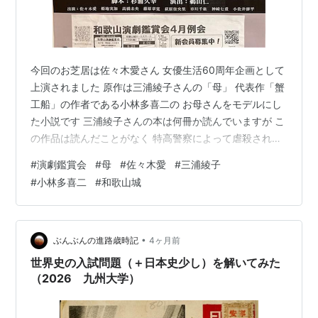
今回のお芝居は佐々木愛さん 女優生活60周年企画として
上演されました 原作は三浦綾子さんの「母」 代表作「蟹
工船」の作者である小林多喜二の お母さんをモデルにし
た小説です 三浦綾子さんの本は何冊か読んでいますが こ
の作品は読んだことがなく 特高警察によって虐殺された
小林多喜二の お母さんの話・・・暗いイメージしかなく
#
演劇鑑賞会
#
母
#
佐々木愛
#
三浦綾子
て・・ でも貧しさの中13歳で結婚し、6人の子を育てた
#
小林多喜二
#
和歌山城
小林セキさんのお話は 時代に翻弄されながらも子供に対
する 大きな大きな愛情と芯の通った生き方を 名優佐々木
愛さんによって あますところなく表現されました 多喜二
が亡くなって30年後に とある雑誌に(私の想像では暮し
•
ぶんぶんの進路歳時記
4ヶ月前
の手帖かな？…
世界史の入試問題（＋日本史少し）を解いてみた
（2026 九州大学）