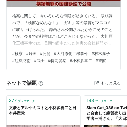
検察に関して、今いろいろな問題が起きている。 取り調
べで、「検察なめんな！」「ガキ」等の暴言がマスコミ
に取り上げられた。 録画され公開されたからこそのこと
だが、今までの検察はこれどころじゃなかった。 大川原
化工機事件では、長期勾留中だった無実の会社顧問が死
亡する事件もあった。 捜査に関わった現職警官が、「事
#
検察
#
録画
#
公開
#
大河原化工機事件
#
村木厚子
件自体が捏造だ」と証言したのだからあきれる。 検察官
#
組織防衛
#
武士
#
特高警察
#
小林多喜二
#
警察
が嘘の立件をしてまで手柄を立てようとしたんだが、検
察官は断罪されない。 今から17年前になるが、厚生労働
省の幹部だった村木厚子さんの冤罪事件も有名だ。 「郵
ネットで話題
もっと見る
便不正事件」で、大阪地検特捜部に虚偽公文書作成など
の容疑で逮捕された。 が、全くの無…
377
193
ブックマーク
ブックマーク
文豪とアルケミストと小林多喜二と日
Siam Cat_036 on Tw
本共産党
と会食して絶賛売り出
学者三浦さん。「大日
権を極端に抑圧した総