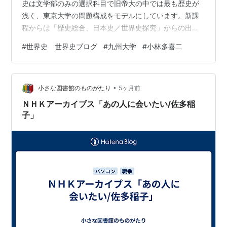
史は文学部のみの選択科目で旧帝大の中では最も歴史が
浅く、東京大学の問題構成をモデルにしています。新課
程からは「歴史総合、日本史／世界史探究」からの出題
です。 あくまで解答例であって正解ではありません。著
#
世界史 世界史ブログ
#
九州大学
#
小林多喜二
作権はぶんぶんにあります。 そのうちこのサイトに問題
がアップされるはず。二次利用申請をしています。
www.kyushu-u.ac.jp ＊解答例作成の方針 受験生と同じ
•
く何も見ないで解答する。ただし途中でお茶を飲んだり
小さな図書館のものがたり
5ヶ月前
トイレに行ったりはする（ルール違反） 解答を作った
ＮＨＫアーカイブス「あの人に会いたい/佐多稲
ら、受験生がアクセスできる…
子」