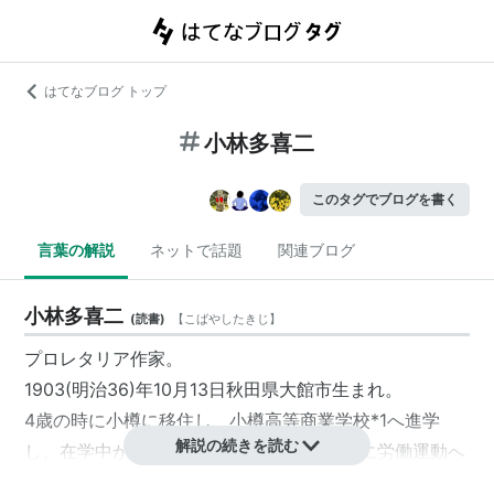
はてなブログ トップ
小林多喜二
このタグでブログを書く
言葉の解説
ネットで話題
関連ブログ
小林多喜二
(
読書
)
【
こばやしたきじ
】
プロレタリア作家。
1903(明治36)年10月13日秋田県大館市生まれ。
4歳の時に小樽に移住し、小樽高等商業学校
*1
へ進学
解説の続きを読む
し、在学中から文学活動に取り組むと同時に労働運動へ
の参加。卒業後、北海道拓殖銀行に勤務したが、後解雇