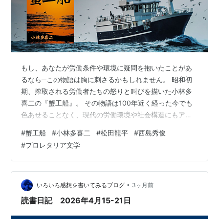
もし、あなたが労働条件や環境に疑問を抱いたことがあ
るなら─この物語は胸に刺さるかもしれません。 昭和初
期、搾取される労働者たちの怒りと叫びを描いた小林多
喜二の『蟹工船』。 その物語は100年近く経った今でも
色あせることなく、現代の労働環境や社会構造にもアラ
ートを鳴らし続けています。 本記事では、原作をもとに
#
蟹工船
#
小林多喜二
#
松田龍平
#
西島秀俊
した漫画版と2009年の映画版も交えて、『蟹工船』がな
#
プロレタリア文学
ぜ今なお読み継がれているのか、その背景と意義を掘り
下げながら、私なりの感想をまとめました。 労働者とは
何か。組織とは何か。 そして「声を上げる」とはどうい
うことなのか。 ■あらすじと舞台背景 ■思想に関する違
•
いろいろ感想を書いてみるブログ
3ヶ月前
和感と共感 ■今もなお通じる労…
読書日記 2026年4月15-21日