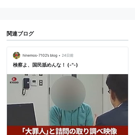
され上京。1931年10月、非合法の日本共産党に入党。
1933年2月20日、特高に逮捕される。同日築地署内に
おいて拷問により虐殺された。
関連ブログ
主な作品
『一九二八年三月十五日』 1928年
『蟹工船』1929年
•
hinemos-7102’s blog
24日前
『党生活者』1932年
検察よ、国民舐めんな！ (-"-)
*1
:
現在の小樽商科大学