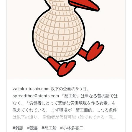
zaitaku-tushin.com 以下の企画の5つ目。
spreadthec0ntents.com 『蟹工船』は単なる昔の話では
なく、「労働者にとって悲惨な労働環境を作る要素」を
教えてくれている。 まず職場が「蟹工船的」になる条件
は以下の通り。 労働者が代替可能（誰でもできる・教育
が短い） 辞めにくい（貯金ができない、借金がある、高
#
雑談
#
読書
#
蟹工船
#
小林多喜二
齢年齢であるなど） 成果が個人に帰属しない（ライン作