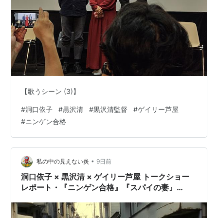
1985年
『ドレミファ娘の血は騒ぐ』
1989年
『スウィートホーム』
『危ない話・夢幻物語 』
『危ない話２・奴らは今夜もやって来た』脚本：
及川中、黒沢清
【歌うシーン (3)】
1990年
「もだえ苦しむ活字中毒者・地獄の味噌蔵」
#
洞口依子
#
黒沢清
#
黒沢清監督
#
ゲイリー芦屋
1992年
#
ニンゲン合格
『地獄の警備員』(監督・脚本）
「よろこびの渦巻」
1993年
•
私の中の見えない炎
9日前
「ワタナベ」
洞口依子 × 黒沢清 × ゲイリー芦屋 トークショー
レポート・『ニンゲン合格』『スパイの妻』
「学校の怪談」
（2）
1994年
『８９３（ヤクザ）タクシー』