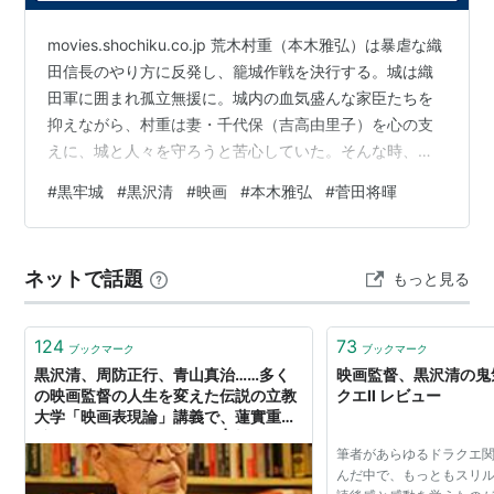
『ドレミファ娘の血は騒ぐ』と改題、一般映画とし
て公開。
movies.shochiku.co.jp 荒木村重（本木雅弘）は暴虐な織
田信長のやり方に反発し、籠城作戦を決行する。城は織
1989年、『スウィートホーム』を伊丹十三プロデュ
田軍に囲まれ孤立無援に。城内の血気盛んな家臣たちを
ースで製作。のちにビデオ化権をめぐり裁判とな
抑えながら、村重は妻・千代保（吉高由里子）を心の支
る。
えに、城と人々を守ろうと苦心していた。そんな時、城
1992年、サンダンス・インスティチュート のスカラ
内である少年が殺される事件が発生。その後も怪事件が
シップを獲得し、渡米。
#
黒牢城
#
黒沢清
#
映画
#
本木雅弘
#
菅田将暉
次々と起こる。容疑者は、密室と化した城内に居る家臣
1995年、『勝手にしやがれ ! ! 』シリーズを発表。V
や身内の誰か。城外は敵軍。城内は裏切り者。誰もが疑
シネマの量産をはじめる。
心暗鬼になっていく中、村重は牢屋に囚われた危険な天
ネットで話題
もっと見る
1997年『CURE』が
東京国際映画祭
に出品。海外か
才軍師・黒田官兵衛（菅田将暉）と共に謎の解決に挑
らの注目が始まる。
む。事件の驚きの真相とは―。 黒沢清の映画ということ
で見に行った。映画の売り出…
『ニンゲン合格』(1998年) のベルリン国際映画祭、
124
73
ブックマーク
ブックマーク
『カリスマ』(1999年) のカンヌ国際映画祭監督週
黒沢清、周防正行、青山真治……多く
映画監督、黒沢清の鬼
間、『大いなる幻影』(1999年) のヴェネチア国際映
の映画監督の人生を変えた伝説の立教
クエⅡ レビュー
大学「映画表現論」講義で、蓮實重彦
画祭など世界各国の映画祭から招待され、国際的評
氏が教えていたこととは？ | 文春オン
価を高める。香港、エジンバラ、トロント、パリ、
筆者があらゆるドラクエ
ライン
んだ中で、もっともスリ
台北、ロッテルダム等の各映画祭で『黒沢清特集』