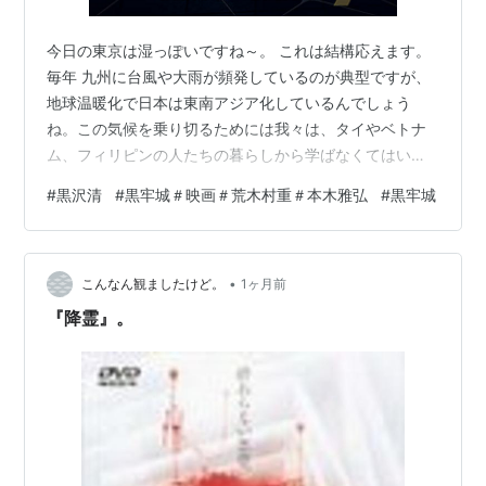
今日の東京は湿っぽいですね～。 これは結構応えます。
毎年 九州に台風や大雨が頻発しているのが典型ですが、
地球温暖化で日本は東南アジア化しているんでしょう
ね。この気候を乗り切るためには我々は、タイやベトナ
ム、フィリピンの人たちの暮らしから学ばなくてはいけ
ないようになるかもしれません。 政府が6月30日に『骨
#
黒沢清
#
黒牢城＃映画＃荒木村重＃本木雅弘
#
黒牢城
太の方針の原案』を発表したことで、39年ぶりの水準に
円安が進み、金利が大幅に上がりました。放漫財政にな
るのではないかと市場が受け取ったからです。 今になっ
•
て政府は慌てて、修正を言い出しました。先週末に片山
こんなん観ましたけど。
1ヶ月前
が修正の記者会見を行い、これから原案も修正するそう
『降霊』。
です。こんな記事が出たのは、流石の読売で…