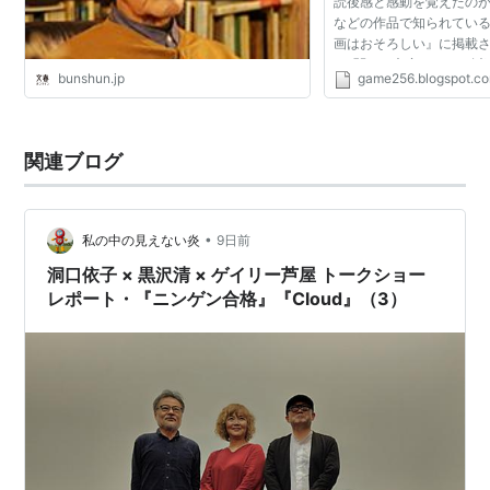
読後感と感動を覚えたのが『
が組まれた。
などの作品で知られてい
2000年、『回路』が、カンヌ国際映画祭で国際批評
画はおそろしい』に掲載
Ⅱに関する文章である。以
家連盟賞を受賞。
bunshun.jp
game256.blogspot.c
用しよう。 「FFⅢをめ
2007年、韓国との合作『叫』が公開。
高橋源一郎氏の発言...
2008年、『トウキョウソナタ』が公開。翌年アメリ
関連ブログ
カで一般公開。
2012年、WOWOWで連続ドラマ『贖罪』が放送。ベ
ネチア映画祭で270分バージョンが上映された。
•
私の中の見えない炎
9日前
作品
洞口依子 × 黒沢清 × ゲイリー芦屋 トークショー
レポート・『ニンゲン合格』『Cloud』（3）
1980年
『しがらみ学園』
1982年
『さらば相棒』*脚本のみ
1983年
『神田川淫乱戦争』