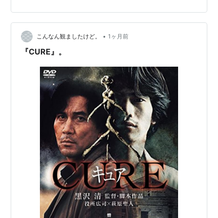
犯人が意識不明になるという少女誘拐事件が起こる。 本
作はテレビドラマとして制作されたが、出来が良すぎて
劇場公開された。個人的には祈祷師の哀川翔よりも亀頭
•
師の清水大敬と山本竜二が出演していた事にニヤリとし
こんなん観ましたけど。
1ヶ月前
た。素晴らしきVシネ人脈。何度も指摘するが、やはりホ
『CURE』。
ラーは選択肢の物語。人生にとって最悪な選…