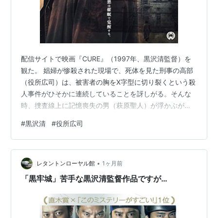
配信サイトで映画『CURE』（1997年、黒沢清監督）を
観た。 娼婦が惨殺された現場で、死体を見た刑事の高部
（役所広司）は、被害者の胸をX字型に切り裂くという殺
人事件がひそかに連続していることを訝しがる。そんな
時、捜査線上に記憶喪失の男（萩原聖人）が浮かぶが、
刑事の尋問を受けた彼は独特の話術で周囲を追い込んで
#
黒沢清
#
役所広司
いく…。 黒沢清監督が世界的に有名になるきっかけにな
った作品。あのポン・ジュノ監督のオールタイム・ベス
トにも入る程。久しぶりに観たが、徐々に日常が非日常
•
に脅かされる黒澤節は健在。長回しは現在と比べると生
レタントンローヤル館
1ヶ月前
易しく思える。キレッキレの黒沢清の演出に圧倒され
「黒牢城」苦手な黒沢清監督作品ですが…
る。役所広司演じる高部は萩原聖人演じる間…