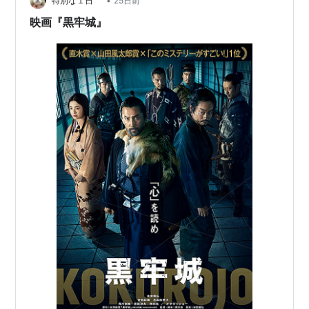
殺生を嫌い情に厚い人間的な一面が描かれています。ま
•
特別な１日
25日前
た、毛利を頼りに城を出るラストや後に茶人とな…
映画『黒牢城』