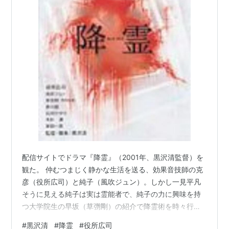
配信サイトでドラマ『降霊』（2001年、黒沢清監督）を
観た。 仲むつまじく静かな生活を送る、効果音技師の克
彦（役所広司）と純子（風吹ジュン）。しかし一見平凡
そうに見える純子は実は霊能者で、純子の力に興味を持
つ大学院生の早坂（草彅剛）の紹介で降霊術を時々行っ
たりしていた。そんなある日、逃走中に事故を起こして
#
黒沢清
#
降霊
#
役所広司