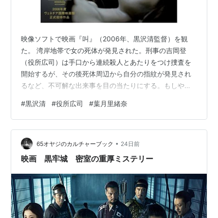
1992年12月発行『映像のカリスマ-黒沢清映画史』
1997年10月発行『CURE』
2001年1月発行『回路』
映像ソフトで映画『叫』（2006年、黒沢清監督）を観
2001年2月発行『映画はおそろしい』
た。 湾岸地帯で女の死体が発見された。刑事の吉岡登
2006年7月発行『黒沢清の映画術』
（役所広司）は手口から連続殺人とあたりをつけ捜査を
2006年8月発行『映像のカリスマ・増補改訂版』
開始するが、その後死体周辺から自分の指紋が発見され
るなど、不可解な出来事を目の当たりにする。もしや、
2007年『映画のこわい話』
知らぬ間に自分が殺したのか……？ 自分自身の存在にす
2008年『恐怖の対談―映画のもっとこわい話』
#
黒沢清
#
役所広司
#
葉月里緒奈
ら自信を持てなくなった男の周辺に、やがて赤い服を着
2009年『東京から 現代アメリカ映画談義』
た謎めいた女（葉月里緒奈）が現れる…。 「笑いとは緊
張と緩和である。」亡き桂枝雀師匠の言葉を思い出し
•
た。笑いと恐怖は紙一重である。そういうギリギリの線
65オヤジのカルチャーブック
24日前
を黒沢のきよっさんは突いてきよる。追い詰めた役所広
映画 黒牢城 密室の重厚ミステリー
司を置き去りにして飛んでいく葉月里緒奈が最高過…