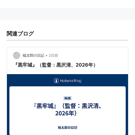
目を集める存在。
90年代におけるJホラーブームの中心人物の一人。
理論家であり、批評家としての著作も多い。
関連ブログ
略歴
立教大学で蓮實重彦に師事する。パロディアスユニ
•
福太郎の日記
2日前
ティに参加。8ミリ映画の自主製作・公開を手がけ
『黒牢城』（監督：黒沢清、2026年）
る。
1980年、『しがらみ学園』がぴあフィルムフェステ
ィバルに入選。
大学卒業後、長谷川和彦、相米慎二らの助監督を経
てディレクターズ・カンパニーの設立に参加する。
1983年、ピンク映画『神田川淫乱戦争』で商業映画
デビュー。
1985年、『女子大生・恥ずかしゼミナール』が、に
っかつにより公開を拒否。追加撮影、再編集の後