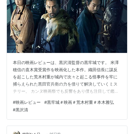
本日の映画レビューは、黒沢清監督の黒牢城です。 米澤
穂信の直木賞受賞作を映画化した本作。織田信長に謀反
を起こした荒木村重が城内で次々と起こる怪事件を牢に
捕らえられた黒田官兵衛の力を借りて解決していくミス
テリー。 カンヌ映画祭でも反響をあり僕も注目して鑑賞
しました。また、大河ドラマ「豊臣兄弟」で師弟関係に
#
映画レビュー
#
黒牢城＃映画＃荒木村重＃本木雅弘
あった竹中半兵衛役を演じた菅田将暉が映画では黒田官
#
黒沢清
兵衛を演じ面白い巡り合わせに興味が増しました。 荒木
村重を演じるのは本木雅弘で、その風貌や有力な逃亡説
とは異なり、怪事件により家臣に疑念を抱きながらも、