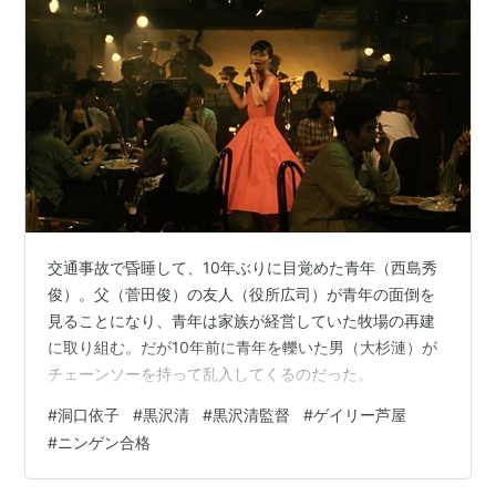
『ＣＵＲＥ／キュア』
『蜘蛛の瞳』
『蛇の道』脚本：高橋洋
『復讐 運命の訪問者』脚本：高橋洋
『復讐 消えない傷痕』
「学校の怪談f 廃校綺談」
1998年
『ニンゲン合格』
1999年
交通事故で昏睡して、10年ぶりに目覚めた青年（西島秀
『カリスマ』
俊）。父（菅田俊）の友人（役所広司）が青年の面倒を
見ることになり、青年は家族が経営していた牧場の再建
『大いな幻影』
に取り組む。だが10年前に青年を轢いた男（大杉漣）が
「降霊」 *TVドラマ
チェーンソーを持って乱入してくるのだった。
「学校の怪談 木霊」OV
#
洞口依子
#
黒沢清
#
黒沢清監督
#
ゲイリー芦屋
2001年
#
ニンゲン合格
『回路』
2002年