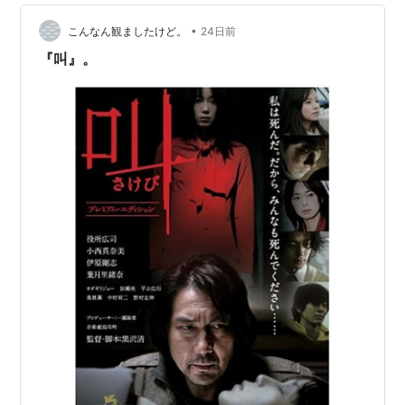
『アカルイミライ』
•
こんなん観ましたけど。
24日前
2003年
<『ドッペルゲンガー』
『叫』。
2006年
『LOFT』
2007年
『叫（さけび）』
2008年
『トウキョウソナタ』
2011年
『贖罪』TVシリーズ
2013年
『リアル〜完全なる首長竜の日〜』
『
Seventh Code
』
書籍