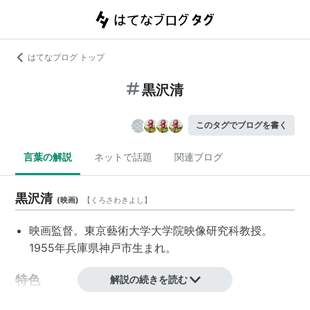
はてなブログ トップ
黒沢清
このタグでブログを書く
言葉の解説
ネットで話題
関連ブログ
黒沢清
(
映画
)
【
くろさわきよし
】
映画監督。東京藝術大学大学院映像研究科教授。
1955年兵庫県神戸市生まれ。
特色
解説の続きを読む
自らもシネフィルであり、世界の映画マニアから注