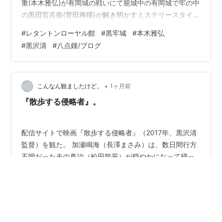
重(本木雅弘)が有岡城の戦いにて籠城中の有岡城で牢の中
の黒田官兵衛(菅田将暉)が解き明かすミステリースタイル
の映画になっています。監督はあの独特のスタイルを持
#
レタントンローヤル館
#
黒牢城
#
本木雅弘
つ黒沢清。私、申し訳ありませんが、あのスタイルにつ
#
黒沢清
#
八点鍾/ブログ
いていけなくて。今回パスしようかと思いましたが、と
ても評判が良いので鑑賞しました。 私はこの小説を読ん
でませんが、今回この映画を見てこの"荒木村重"と言う
人物にとても興味を持ちました。 あの戦国時代にこんな
•
こんなん観ましたけど。
1ヶ月前
自分勝手な武士がいたと…
『散歩する侵略者』。