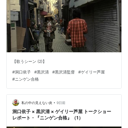
『打鐘・男たちの激情
『花子さん』
1995年
『勝手にしやがれ！！強奪計画』脚本：赤井国
泰、黒沢清
『勝手にしやがれ！！脱出計画』脚本：黒沢清
1996年
『勝手にしやがれ！！黄金計画』脚本：黒沢清
【歌うシーン (2)】
『勝手にしやがれ！！逆転計画』脚本：塩田明
#
洞口依子
#
黒沢清
#
黒沢清監督
#
ゲイリー芦屋
彦、黒沢清
#
ニンゲン合格
『勝手にしやがれ！！成金計画』脚本：
じんのひ
ろあき
、黒沢清
『勝手にしやがれ！！英雄計画』脚本：大久保智
•
私の中の見えない炎
9日前
康
洞口依子 × 黒沢清 × ゲイリー芦屋 トークショー
『DOOR III』脚本：小中千昭
レポート・『ニンゲン合格』（1）
1997年