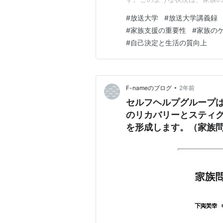
能性があります。 家族支援の
#
放送大学
#
放送大学講義録
自分らしく生き生きとした生
#
家族支援の重要性
#
家族の
支援には、情報提供、教育、心
#
自己決定と生活の質向上
•
F-nameのブログ
2年前
セルフヘルプグループ
のリカバリーとスティ
を形成します。（家族