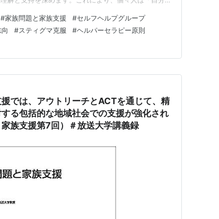
て、孤独感からの脱却や集団内での社会的スキルの向上を
#
家族問題と家族支援
#
セルフヘルプグループ
の家族にとって、セルフヘルプグループは自身の経験や
志向
#
スティグマ克服
#
ヘルパーセラピー原則
理解やサポート…
援では、アウトリーチとACTを通じて、精
対する包括的な地域社会での支援が強化され
と家族支援第7回）＃放送大学講義録