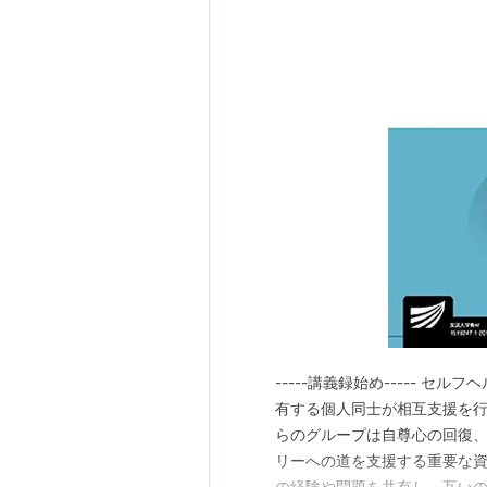
-----講義録始め----- 
有する個人同士が相互支援を
らのグループは自尊心の回復
リーへの道を支援する重要な
の経験や問題を共有し、互い