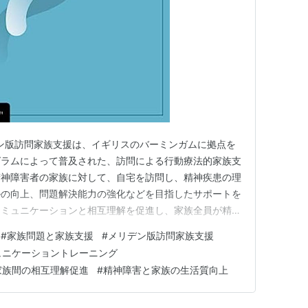
- メリデン版訪問家族支援は、イギリスのバーミンガムに拠点を
グラムによって普及された、訪問による行動療法的家族支
精神障害者の家族に対して、自宅を訪問し、精神疾患の理
ルの向上、問題解決能力の強化などを目指したサポートを
コミュニケーションと相互理解を促進し、家族全員が精神
共有し、サポートし合えるような環境を作り出すことを目
#
家族問題と家族支援
#
メリデン版訪問家族支援
訪問家族支援の効果としては、家族間のコミュニケーシ
ュニケーショントレーニング
理解の深化、…
家族間の相互理解促進
#
精神障害と家族の生活質向上