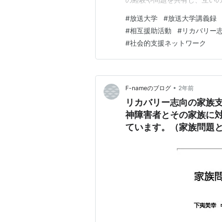
けではない」という認識を得
#
放送大学
#
放送大学講義録
図ります。 特に、精神障害者
#
相互援助活動
#
リカバリー
感情を共有し、他の家族からの
#
社会的支援ネットワーク
•
F-nameのブログ
2年前
リカバリー志向の家族支
神障害者とその家族に
ています。（家族問題