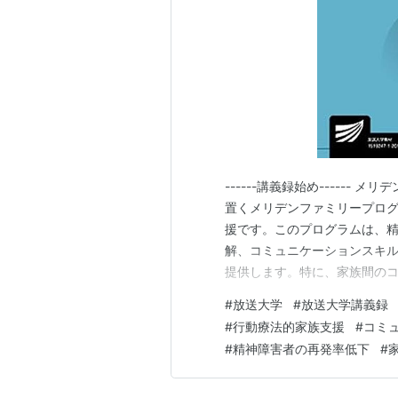
------講義録始め-----
置くメリデンファミリープロ
援です。このプログラムは、
解、コミュニケーションスキ
提供します。特に、家族間の
疾患に対処するための戦略を
#
放送大学
#
放送大学講義録
標としています。 メリデン版
#
行動療法的家族支援
#
コミ
ョンの改善、精神疾患に対する
#
精神障害者の再発率低下
#