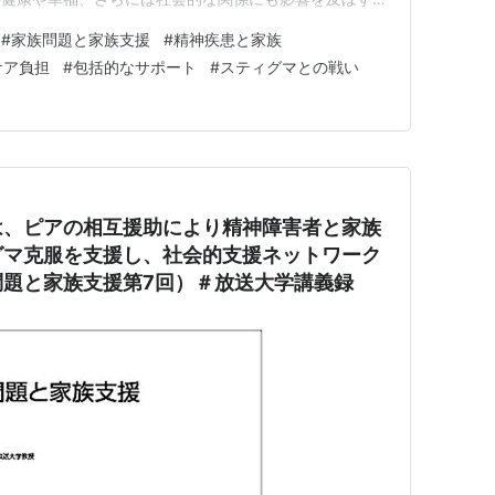
目的は、家族が直面するこれらの課題に対処し、彼らが
#
家族問題と家族支援
#
精神疾患と家族
活を送ることができるよう支援することにあります。この
ケア負担
#
包括的なサポート
#
スティグマとの戦い
理的サポート、…
は、ピアの相互援助により精神障害者と家族
グマ克服を支援し、社会的支援ネットワーク
問題と家族支援第7回）＃放送大学講義録