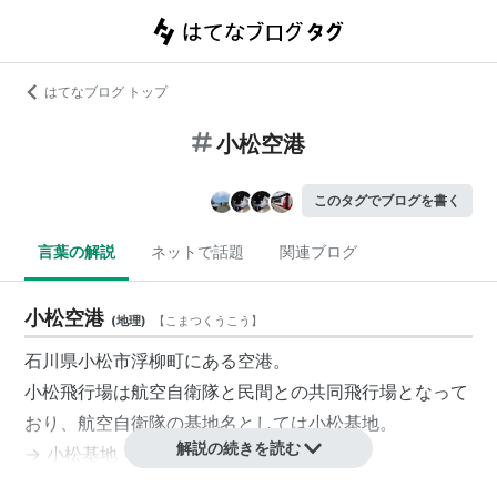
はてなブログ トップ
小松空港
このタグでブログを書く
言葉の解説
ネットで話題
関連ブログ
小松空港
(
地理
)
【
こまつくうこう
】
石川県
小松市
浮柳町にある
空港
。
小松飛行場
は航空自衛隊と民間との共同飛行場となって
おり、
航空自衛隊
の基地名としては
小松基地
。
解説の続きを読む
→
小松基地