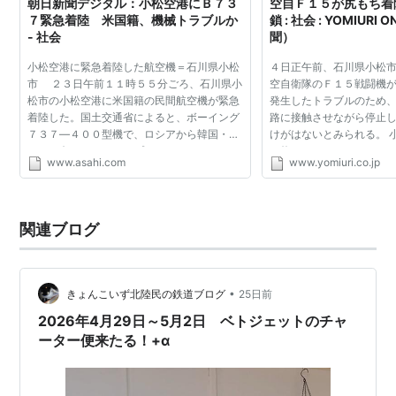
朝日新聞デジタル：小松空港にＢ７３
空自Ｆ１５が尻もち着
７緊急着陸 米国籍、機械トラブルか
鎖 : 社会 : YOMIURI
- 社会
聞）
小松空港に緊急着陸した航空機＝石川県小松
４日正午前、石川県小松
市 ２３日午前１１時５５分ごろ、石川県小
空自衛隊のＦ１５戦闘機
松市の小松空港に米国籍の民間航空機が緊急
発生したトラブルのため
着陸した。国土交通省によると、ボーイング
路に接触させながら停止し
７３７―４００型機で、ロシアから韓国・ソ
けがはないとみられる。 
ウルに向かっていた。プライベートジェット
（約３０００メートル）
www.asahi.com
www.yomiuri.co.jp
とみられる。機体に損傷などは見あたらない
同日午後１時現在、滑走
という。 同省に...
空機の離着陸もで...
関連ブログ
•
きょんこいず北陸民の鉄道ブログ
25日前
2026年4月29日～5月2日 ベトジェットのチャ
ーター便来たる！+α