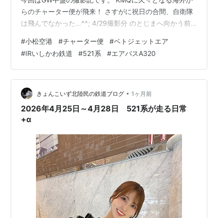
らのチャーター便が飛来！ さすがに祝日の合間、自衛隊
は飛んでなかった…^^; 4/29撮影分 のとじまへ向かう前
に…(後日記事出します) IRいしかわIR05編成+IRいしかわ
#
小松空港
#
チャーター便
#
ベトジェットエア
IR16編成 625M 2番のりばから出発する金沢行。 臙脂
#
IRいしかわ鉄道
#
521系
#
エアバスA320
+藍色の4連が充当。 3092レ EF510-14[富山] この日は
祝日でしたが貨物が動いてました。 まずは福岡タ行の上
り貨物。 3093レ EF51…
•
きょんこいず北陸民の鉄道ブログ
1ヶ月前
2026年4月25日～4月28日 521系が走る日常
+α