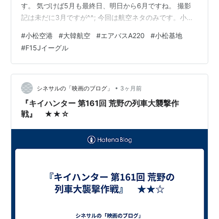
す。 気づけば5月も最終日、明日から6月ですね。 撮影
記は未だに3月ですが^^; 今回は航空ネタのみです。小松
基地のイーグルや大韓航空のA220が来てくれました。
#
小松空港
#
大韓航空
#
エアバスA220
#
小松基地
3/29より、大韓航空の小松⇔仁川線の毎日運航が始まり
#
F15Jイーグル
ました！ 機材はA220と小型化しましたが^^; 3/24撮影分
この日はRW06を使ってたので、イーグル狙いで空港
へ。 F-15J 52-8956 F-15J 92-8096 F-1…
•
シネサルの「映画のブログ」
3ヶ月前
『キイハンター 第161回 荒野の列車大襲撃作
戦』 ★★☆