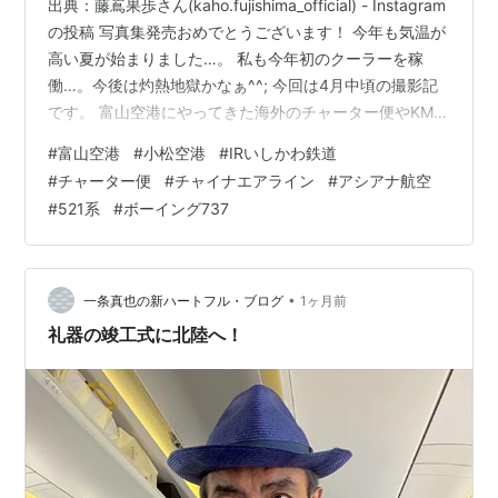
出典：藤嶌果歩さん(kaho.fujishima_official) - Instagram
の投稿 写真集発売おめでとうございます！ 今年も気温が
高い夏が始まりました…。 私も今年初のクーラーを稼
働…。今後は灼熱地獄かなぁ^^; 今回は4月中頃の撮影記
です。 富山空港にやってきた海外のチャーター便やKMQ
の飛行機、朝方のIRなどを撮影。 久しぶりに梅のマーク
#
富山空港
#
小松空港
#
IRいしかわ鉄道
も見れました。 経営統合直前のあの機体もやってき
#
チャーター便
#
チャイナエアライン
#
アシアナ航空
た！！ 4/11撮影分 この日はKMQで撮影。 JA329J
#
521系
#
ボーイング737
JAL187便 まずは羽田からのJALを撮影。 普段通りB738
が登板でした。 B-LCL HKE804便 香港からのHKE便が
到…
•
一条真也の新ハートフル・ブログ
1ヶ月前
礼器の竣工式に北陸へ！