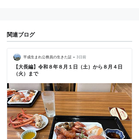
リスト::航空
・
リスト::空港
関連ブログ
•
平成生まれ公務員の生きた証
3日前
【大長編】令和８年８月１日（土）から８月４日
（火）まで