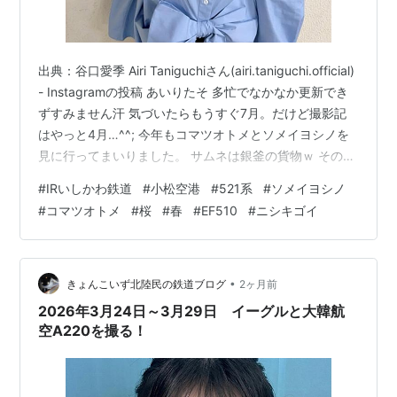
出典：谷口愛季 Airi Taniguchiさん(airi.taniguchi.official)
- Instagramの投稿 あいりたそ 多忙でなかなか更新でき
ずすみません汗 気づいたらもうすぐ7月。だけど撮影記
はやっと4月…^^; 今年もコマツオトメとソメイヨシノを
見に行ってまいりました。 サムネは銀釜の貨物ｗ そのほ
か、回6320Mやジンベエジェットなどを撮影。 4/1撮影
#
IRいしかわ鉄道
#
小松空港
#
521系
#
ソメイヨシノ
分 あったかくなってきました。 桜も咲き始めたようなの
#
コマツオトメ
#
桜
#
春
#
EF510
#
ニシキゴイ
で撮影してきました！ 4076レ EF510-510[富山] 4月一
発目は銀釜牽引の上り貨物で！ 定刻通り通過していきま
した。 IRいしかわIR24編成 1336…
•
きょんこいず北陸民の鉄道ブログ
2ヶ月前
2026年3月24日～3月29日 イーグルと大韓航
空A220を撮る！