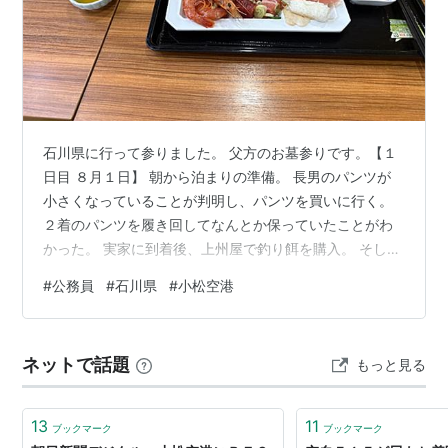
石川県に行って参りました。 父方のお墓参りです。【１
日目 ８月１日】 朝から泊まりの準備。 長男のパンツが
小さくなっていることが判明し、パンツを買いに行く。
２着のパンツを履き回してなんとか保っていたことがわ
かった。 実家に到着後、上州屋で釣り餌を購入。 そして
20時30分、石川県に向け車で出発。 親父が３時間運転
#
公務員
#
石川県
#
小松空港
し、その後私が運転。 助手席ではハイボールを飲む親
父。後部座席では爆睡する母と長男。 この日は車内で日
を跨ぐことになりました。【２日目 ８月２日】 日が変わ
ネットで話題
もっと見る
ったのは、北陸道、確か長野県か新潟県だったと思う。
４時頃には石川県安宅の海岸に到着し、キス釣りを３時
間。 なんとクサフグが４匹…
13
11
ブックマーク
ブックマーク