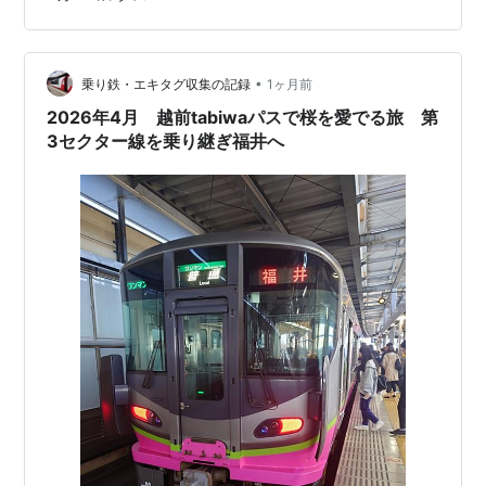
用。離陸が綺麗に撮影できそう！ LX-VCK CLX5696便
鄭州からのカーゴルクスが到着。 最近747-400F来ない
な…
•
乗り鉄・エキタグ収集の記録
1ヶ月前
2026年4月 越前tabiwaパスで桜を愛でる旅 第
3セクター線を乗り継ぎ福井へ