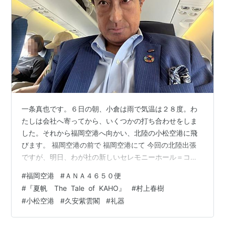
一条真也です。６日の朝、小倉は雨で気温は２８度。わ
たしは会社へ寄ってから、いくつかの打ち合わせをしま
した。それから福岡空港へ向かい、北陸の小松空港に飛
びます。 福岡空港の前で 福岡空港にて 今回の北陸出張
ですが、明日、わが社の新しいセレモニーホール＝コミ
ュニティホールである「久安紫雲閣」の竣工式に出席し
#
福岡空港
#
ＡＮＡ４６５０便
ます。わが社の９８番目の「礼器」がついに完成しま
#
『夏帆 The Tale of KAHO』
#
村上春樹
す。また、北陸本部の総合朝礼や本部会議も予定されて
#
小松空港
#
久安紫雲閣
#
礼器
います。わが社が提唱している「シネマネジメント」の
一環で、本部会議メンバーと「氷血」という日本映画も