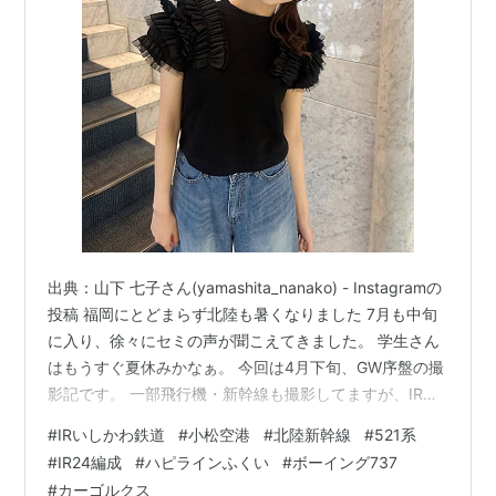
出典：山下 七子さん(yamashita_nanako) - Instagramの
投稿 福岡にとどまらず北陸も暑くなりました 7月も中旬
に入り、徐々にセミの声が聞こえてきました。 学生さん
はもうすぐ夏休みかなぁ。 今回は4月下旬、GW序盤の撮
影記です。 一部飛行機・新幹線も撮影してますが、IRが
メインです。 IR24編成に出会えました。 4/25撮影分 こ
#
IRいしかわ鉄道
#
小松空港
#
北陸新幹線
#
521系
の日はカーゴルクス狙いでKMQへ。 B-LCN HKE804便
#
IR24編成
#
ハピラインふくい
#
ボーイング737
香港エクスプレスが到着しました。 この日はRW06を使
#
カーゴルクス