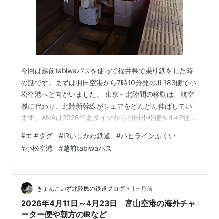
今回は越前tabiwaパスを使って福井県で乗り鉄をした時
の話です。まずは羽田空港から7時10分発のJL183便で小
松空港へと向かいました。 東京～北陸間の移動は、航空
機に代わり、北陸新幹線がシェアをどんどん伸ばしてい
ます。ANAは2026年夏ダイヤから羽田小松便を4⇒2往復
に減便してしまいました。JALは2026年夏ダイヤの時点
#
エキタグ
#
IRいしかわ鉄道
#
ハピラインふくい
では、北陸新幹線金沢開業以前からの6往復を維持してい
#
小松空港
#
越前tabiwaパス
ますが、機材は小型機のボーイング737です。かつてはジ
ャンボ機も飛んでいた路線だったのですが。 確かに小松
空港からの金沢市内へのアクセスは距離があり便利とは
言えないですし、新幹線より航空機が有利、便利な点
•
きょんこいず北陸民の鉄道ブログ
1ヶ月前
は、羽田からの…
2026年4月11日～4月23日 富山空港の海外チャ
ーター便や朝方のIRなど