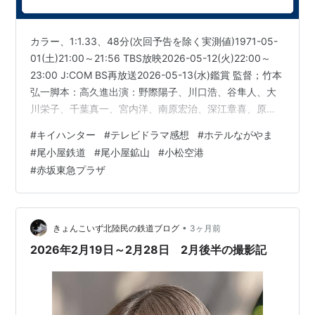
カラー、1:1.33、48分(次回予告を除く実測値)1971-05-
01(土)21:00～21:56 TBS放映2026-05-12(火)22:00～
23:00 J:COM BS再放送2026-05-13(水)鑑賞 監督；竹本
弘一脚本：高久進出演：野際陽子、川口浩、谷隼人、大
川栄子、千葉真一、宮内洋、南原宏治、深江章喜、原良
子、宮口二朗（宮口二郎）、堀田真三（堀田眞三）、他
#
キイハンター
#
テレビドラマ感想
#
ホテルながやま
（丹波哲郎は出演なし） 【あらすじ、ネタバレあり】ヒ
#
尾小屋鉄道
#
尾小屋鉱山
#
小松空港
スラル共和国の飛行機を爆破し国際指名手配された、ア
#
赤坂東急プラザ
ラビア革命委員会の一員の「砂漠の星」ことリコ（深江
章喜）が東京にいるとの情報により、その組織の日本支
部の一員とみられるアキ…
•
きょんこいず北陸民の鉄道ブログ
3ヶ月前
2026年2月19日～2月28日 2月後半の撮影記