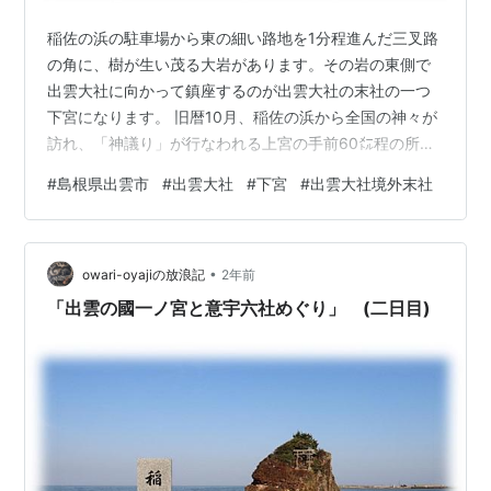
稲佐の浜の駐車場から東の細い路地を1分程進んだ三叉路
の角に、樹が生い茂る大岩があります。その岩の東側で
出雲大社に向かって鎮座するのが出雲大社の末社の一つ
下宮になります。 旧暦10月、稲佐の浜から全国の神々が
訪れ、「神議り」が行なわれる上宮の手前60㍍程の所に
位置します。因みに社殿の前から奥に続く生活道路の
#
島根県出雲市
#
出雲大社
#
下宮
#
出雲大社境外末社
200㍍程先には、古事記にも記されている天照大御神が
満を持して遣わした建御雷神と大国主命の「国譲りの交
渉の場」とされる「屏風岩」に至ります。屏風岩に社殿
•
などはなく、屏風状の古い大岩があるだけです。自分は
owari-oyajiの放浪記
2年前
参拝しませんでしたが、下宮・上宮から少し離れます
「出雲の國一ノ宮と意宇六社めぐり」 (二日目)
が、屏風岩から奥に進むと出雲大社の摂社で建御…