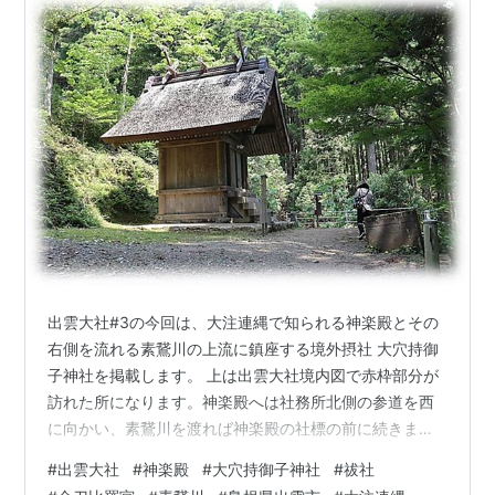
出雲大社#3の今回は、大注連縄で知られる神楽殿とその
右側を流れる素鵞川の上流に鎮座する境外摂社 大穴持御
子神社を掲載します。 上は出雲大社境内図で赤枠部分が
訪れた所になります。神楽殿へは社務所北側の参道を西
に向かい、素鵞川を渡れば神楽殿の社標の前に続きま
す。 往古の出雲大社本殿と同じ高さの国旗掲揚塔の南に
#
出雲大社
#
神楽殿
#
大穴持御子神社
#
祓社
は写真の祓社、金刀比羅宮の二社が鎮座します。写真は