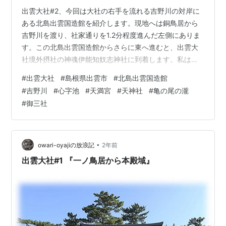
出雲大社#2、今回は大社の右手を流れる吉野川の対岸に
ある北島出雲国造館を紹介します。現地へは銅鳥居から
吉野川を渡り、社家通りを1.2分程度進んだ左側にありま
す。この北島出雲国造館からさらに東へ進むと、出雲大
社境外摂社の神魂伊能知奴志神社に到着します。私は訪
れることができませんでしたが、北島出雲国造館からは
#
出雲大社
#
島根県出雲市
#
北島出雲国造館
わずか2～3分程度の距離にあったようです。 出雲教 北島
#
吉野川
#
心字池
#
天満宮
#
天神社
#
亀の尾の瀧
出雲国造館大門。外観からは、それが寺なのか神社なの
#
御三社
か判断が難しいです。大門の左には宗教法人出雲教の木
札が掛けられています。往古の出雲大社の出雲国造家は
南北朝時代まで一子相伝で継がれてきました。ある時期
から、千家家と北島家の二家がともに出雲…
•
owari-oyajiの放浪記
2年前
出雲大社#1 『一ノ鳥居から本殿域』