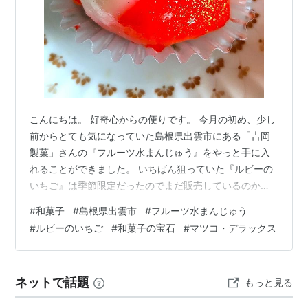
こんにちは。 好奇心からの便りです。 今月の初め、少し
前からとても気になっていた島根県出雲市にある「𠮷岡
製菓」さんの『フルーツ水まんじゅう』をやっと手に入
れることができました。 いちばん狙っていた『ルビーの
いちご』は季節限定だったのでまだ販売しているのかど
うか不安でしたが、辛うじて間に合い購入できました。
#
和菓子
#
島根県出雲市
#
フルーツ水まんじゅう
出雲市【𠮷岡製菓】『フルーツ水まんじゅう』 一番人気
#
ルビーのいちご
#
和菓子の宝石
#
マツコ・デラックス
『ルビーのいちご』（季節限定） 中に大粒のいちごが丸
ごと一個入っています。 見た目も瑞々しく、ぷるっぷる
で本当にルビーのように美しく輝く絶品和菓子です。 中
ネットで話題
もっと見る
の果物の風味がそのまま生かされているので、側の水ま
んじゅう自体は甘味を極限に控え、…