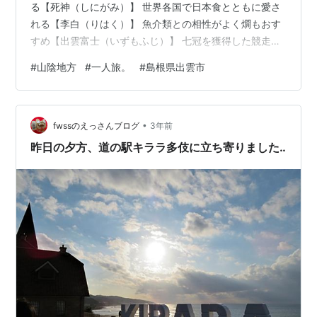
る【死神（しにがみ）】 世界各国で日本食とともに愛さ
れる【李白（りはく）】 魚介類との相性がよく燗もおす
すめ【出雲富士（いずもふじ）】 七冠を獲得した競走馬
をイメージ【七冠馬（ななかんば）】 島根県は日本で２
#
山陰地方
#
一人旅。
#
島根県出雲市
番目に人口が少ない Shimane is the second least
populous prefecture in Japan. 島根県は日本の神話や歴
史に関わる魅力的な観光スポットがたくさんあります
•
ね。今回は初めての島根県の旅を楽しんだのですが、結
fwssのえっさんブログ
3年前
果素晴らしい旅になりました。ま…
昨日の夕方、道の駅キララ多伎に立ち寄りました‥