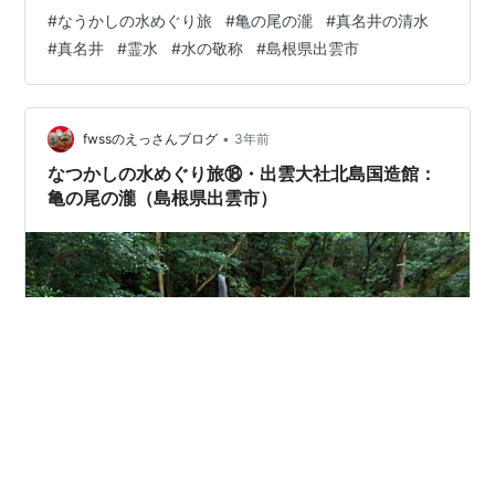
社」から少し離れています。 今回の「水めぐり旅」で
#
なうかしの水めぐり旅
#
亀の尾の瀧
#
真名井の清水
も、これまでの神社などでも「真名井」という名称に、
#
真名井
#
霊水
#
水の敬称
#
島根県出雲市
良く出会いました。 この「真名井」を検索し、記されて
いた、ことを載せておきたいと思います。 ‥「‥神社の鳥
居前には『天の真名井の水』が湧き出ています。この水
は、天村雲命（あめのむらくものみこと）という神様が
•
fwssのえっさんブログ
3年前
天上から黄金の鉢に入れ持ち降りたと伝わる霊…
なつかしの水めぐり旅⑱・出雲大社北島国造館：
亀の尾の瀧（島根県出雲市）