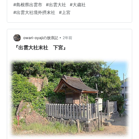
大国主大神の許に集まる事からそのように呼ばれます。
#
島根県出雲市
#
出雲大社
#
大歳社
出雲では「神在月」と呼ばれています。上宮は生きと
#
出雲大社境外摂末社
#
上宮
し、生けるものの幸福と社会の繁栄の縁を結ぶ神議が行
われます。 随神門檜皮葺の八脚門で、左右の間の格子の
先に随神の姿は見られません。中には素木の厨子らしき
ものがあり、その中に随神が安置されているのか?檜皮の
•
owari-oyajiの放浪記
2年前
屋根で、懸魚や全体の意匠は飾りや…
『出雲大社末社 下宮』