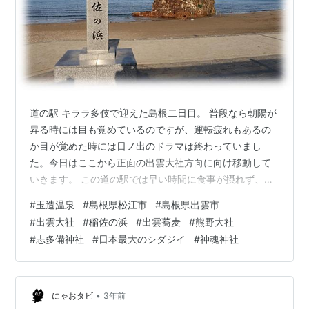
道の駅 キララ多伎で迎えた島根二日目。 普段なら朝陽が
昇る時には目も覚めているのですが、運転疲れもあるの
か目が覚めた時には日ノ出のドラマは終わっていまし
た。今日はここから正面の出雲大社方向に向け移動して
いきます。 この道の駅では早い時間に食事が摂れず、コ
ンビニもないので、海岸線沿いに稲佐の浜方向に走り出
#
玉造温泉
#
島根県松江市
#
島根県出雲市
します。 道の駅 キララ多伎から、くにびき海岸道路を時
#
出雲大社
#
稲佐の浜
#
出雲蕎麦
#
熊野大社
間にして20分程東の稲佐の浜を目指す。途中「道の駅 大
#
志多備神社
#
日本最大のシダジイ
#
神魂神社
社ご縁広場」の前にあるコンビニで朝御飯を調達。この
時間を利用し、コンビニから徒歩1.2分の出雲大社 宇迦橋
大鳥居の写真を撮りに行く。 6:25 出雲大社 宇迦橋大鳥
居。ここから伸びる参道が…
•
にゃおタビ
3年前