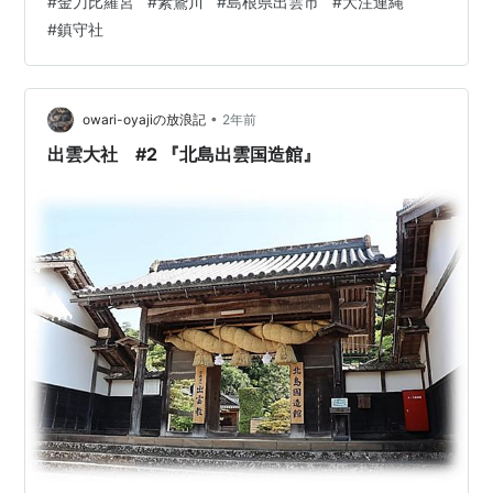
#
金刀比羅宮
#
素鵞川
#
島根県出雲市
#
大注連縄
境内から二社を見ており、手前が金刀比羅宮、奥が祓社
#
鎮守社
となります。 祓社。 二ノ鳥居の下り参道右に鎮座する祓
社と同様で、瀬織津比咩神、速開都比咩神、気吹戸主
神、速佐須良比咩神の祓戸四柱を祀っております。違い
があるとすれば、由緒の下の因幡の素兎をモチ…
•
owari-oyajiの放浪記
2年前
出雲大社 #2 『北島出雲国造館』