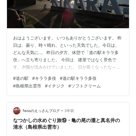
おはようございます。 いつもありがとうございます。 昨
日は、曇り、時々晴れ、といった天気でした。今日は、
どんな天気に‥。 昨日の夕方、休憩で「道の駅キララ多
伎」へ立ち寄りました。 今回は、建屋ではなく景色で
す。夕陽が沈みかけていました。 日が長くなったな～っ
と、感じながら車を走らせてきました。水面がキララと
#
道の駅
#
キララ多伎
#
道の駅キララ多伎
光っています。 キララ多伎は、島根県出雲市にある道の
#
島根県出雲市
#
イチジク
#
ソフトクリーム
駅です。イチジクが入ったソフトクリームが美味しいで
す。 お昼に違う場所で食べたので、ここでは止めまし
た。今日は、また食べるかも‥。
•
fwssのえっさんブログ
3年前
なつかしの水めぐり旅⑲・亀の尾の瀧と真名井の
清水（島根県出雲市）