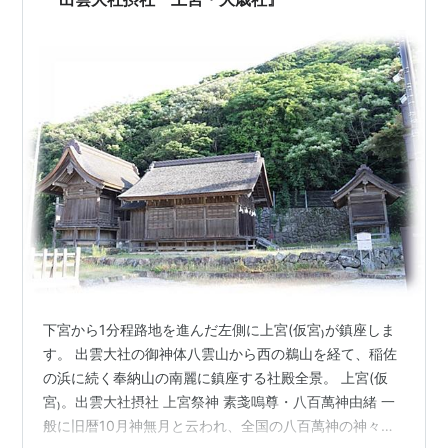
となり、使われた縄は稲佐の浜の南に続く薗…
下宮から1分程路地を進んだ左側に上宮(仮宮₎が鎮座しま
す。 出雲大社の御神体八雲山から西の鵜山を経て、稲佐
の浜に続く奉納山の南麗に鎮座する社殿全景。 上宮(仮
宮₎。出雲大社摂社 上宮祭神 素戔嗚尊・八百萬神由緒 一
般に旧暦10月神無月と云われ、全国の八百萬神の神々が