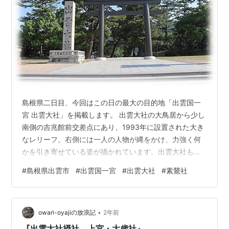
島根県二日目、今回はこの日の最大の目的地「出雲国一
宮 出雲大社」を掲載します。 出雲大社の大鳥居から少し
南側の吉兆館前交差点にあり、1993年に設置された大き
なレリーフ。右側には一人の人物が縄をかけ、力強く何
かを引き寄せている姿が描かれています。出雲大社も近
い事からこの人物は大国主命と早合点しそうですが、こ
#
島根県出雲市
#
出雲国一宮
#
出雲大社
#
素鵞社
の方、出雲風土記の国引き神話に現れる八束水臣津野
命。 出雲の国を大きくしようと、三瓶山と大山に縄をか
け、海の先に見えている新羅の大地を力強く引き寄せる
•
命の姿が描かれています。 引き寄せられた大地は出雲大
owari-oyajiの放浪記
2年前
社が鎮座する杵築の岬や三保の岬となり、今の島根半島
『出雲大社摂社 上宮・大歳社』