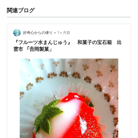
関連ブログ
•
好奇心からの便り
1ヶ月前
『フルーツ水まんじゅう』 和菓子の宝石箱 出
雲市 「𠮷岡製菓」