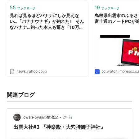
55
19
ブックマーク
ブックマーク
見れば見るほどバナナにしか見えな
島根県出雲市のふるさ
い…「バナナウナギ」が釣れた! そん
富士通のノートPCが
なバナナ…釣った本人も驚き「10万匹
に1匹の確率だそうです」 島根県出
雲市（BSS山陰放送） - Yahoo!ニュー
ス
news.yahoo.co.jp
pc.watch.impress.co.
関連ブログ
•
owari-oyajiの放浪記
2年前
出雲大社#3 『神楽殿・大穴持御子神社』