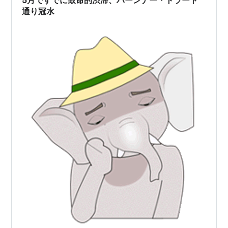
5月ですでに致命的渋滞、バーンナー・トラート
全体を指すのよ〜！」 …
通り冠水