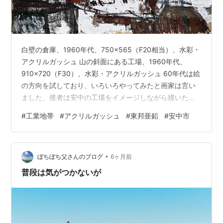
白壁の倉庫、1960年代、750×565（F20相当）、水彩・
アクリルガッシュ 山の斜面にある工場、1960年代、
910×720（F30）、水彩・アクリルガッシュ 60年代は絵
の方向を試しており、いろいろやってみたと画家は言い
ました。後者は安中の工場をイメージしながら描いたと
のこと。ですが、二枚とも雪山を描いていて途中で変え
#
工業地帯
#
アクリルガッシュ
#
東邦亜鉛
#
安中市
たようにも見えます。いろいろやってみた、とはそうい
う自在な描き方のことでもあると思います。 ランキング
参加中絵画、アート 米津アトリエを見てくださりありが
•
とうございます。ぜひまたお越し下さい。
ぼちぼち父さんのブログ
6ヶ月前
普段は気がつかないが