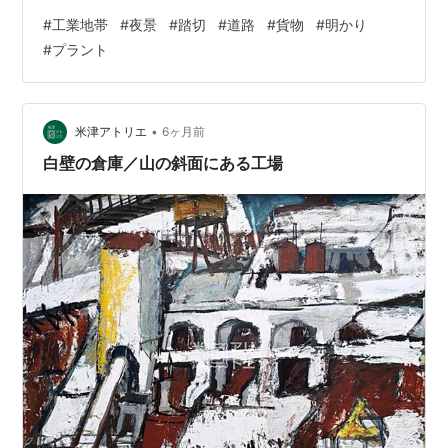
#
工業地帯
#
夜景
#
踏切
#
道路
#
貨物
#
明かり
#
プラント
•
米津アトリエ
6ヶ月前
白壁の倉庫／山の斜面にある工場