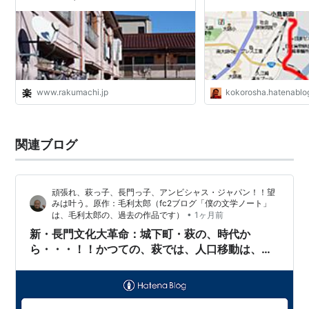
www.rakumachi.jp
kokorosha.hatenablo
関連ブログ
頑張れ、萩っ子、長門っ子、アンビシャス・ジャパン！！望
みは叶う。原作：毛利太郎（fc2ブログ「僕の文学ノート」
•
は、毛利太郎の、過去の作品です）
1ヶ月前
新・長門文化大革命：城下町・萩の、時代か
ら・・・！！かつての、萩では、人口移動は、ま
ったくなかったが・・・！！