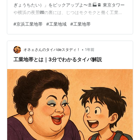
ぎょうちたい）」をピックアップよ〜🚢🏭🚆 東京タワー
や横浜の夜景🌃の裏には、じつはモクモクと働く工業地
帯の力があるのよ〜！ファッションも家電もスマホも、
#
京浜工業地帯
#
工業地域
#
工業地帯
あんたのまわりの“便利”はぜんぶ、ここから生まれてる
の！ 大人も子どもも楽しめる 社会科見学 👦「オネェさ
ん、京浜ってどこ？名前は聞いたことあるけど…」 👠
•
「あら坊や、それはいい質問よ！“京”＝東京、“浜”＝横
オネェさんのタイパdeスタディ！
1年前
浜。つまり“東京〜横浜〜川崎”あたりに広がる日本最大級
工業地帯とは｜3分でわかるタイパ解説
の工業ゾーンのことなの💄🚛」 …