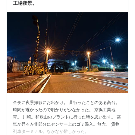
った、街は、萩…
工場夜景。
金夜に夜景撮影にお出かけ。 昔行ったことのある高台。
時間が遅かったので明かりが少なかった。 京浜工業地
帯。 川崎。和歌山のプラントに行った時を思い出す。 蒸
気が昇る左側部分にセンサー上のゴミ混入。無念。 貨物
列車ターミナル。なかなか難しかった。