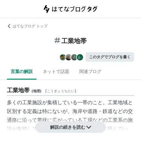
はてなブログ トップ
工業地帯
このタグでブログを書く
言葉の解説
ネットで話題
関連ブログ
工業地帯
(
地理
)
【
こうぎょうちたい
】
多くの工業施設が集積している一帯のこと。工業地域と
区別する定義は特にないが、海岸や道路・鉄道などの交
通路に沿って帯状に広がっている工場などの工業系の施
解説の続きを読む
設が集積している一帯を「
工業地帯
」と主に呼んでい
る。