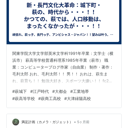
関東学院大学文学部英米文学科1991年卒業：文学士（横
浜市） 萩高等学校普通科理系1985年卒業（萩市） 職
業：コンピューターブログ作家（自由業） 制作・著作：
毛利太郎 おれ、毛利太郎！！ 男！！ おれは、萩生ま
れ、萩育ち！！ 勉強大好き、スポーツ大嫌い！！ fc2ブ
ログ「僕の文学ノート」は、おれ、毛利太郎の、萩市民
#
萩城下
#
江戸時代
#
大都会
#
工業地帯
時代の、傑作集です！！ fc2ブログ「僕の文学ノート」
#
萩高等学校
#
萩商工高校
#
大津緑陽高校
は、わたしの、作品集で、全2500タイトルもある、作品
集です！！ おれの、住まいは、現在は、長門市三隅！！
さて〜〜〜〜〜〜〜〜〜？！ きょうは・・・？！ ワーク
４ この、山口県北部で、唯一の、江戸時代に、お城があ
•
満足計画（カメラ・ガジェット）
5ヶ月前