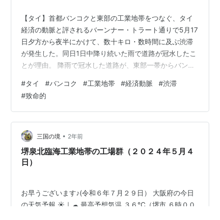
【タイ】首都バンコクと東部の工業地帯をつなぐ、タイ
経済の動脈と評されるバーンナー・トラート通りで5月17
日夕方から夜半にかけて、数十キロ・数時間に及ぶ渋滞
が発生した。同日1日中降り続いた雨で道路が冠水したこ
とが理由。 降雨で冠水した道路が、東部一帯からバンコ
クに戻る帰宅ラッシュをさらに悪化させた。バンコク近
#
タイ
#
バンコク
#
工業地帯
#
経済動脈
#
渋滞
郊サムット・プラーカーン県バーンプリー郡内のバーン
#
致命的
ナー・トラート通り19キロ地点を中心に、数十キロに及
んだ。同地域は、東部に工場を構える日系企業のバンコ
ク事務所が多く存在する。 タイの複数メディアの報道に
よると、水に浸かって故障する車が続出。路線バスの乗
•
三国の境
2年前
客は諦めて降車して冠水した道路を自分で…
堺泉北臨海工業地帯の工場群（２０２４年５月４
日）
お早うございます♪(令和６年７月２９日） 大阪府の今日
の天気予報 ☀｜☁ 最高予想気温 ３６℃（堺市 ６時００
分 ２８.３℃） 今日もマイペースで頑張りたいといま