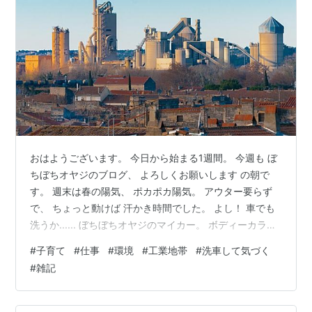
おはようございます。 今日から始まる1週間。 今週も ぼ
ちぼちオヤジのブログ、 よろしくお願いします の朝で
す。 週末は春の陽気、 ポカポカ陽気。 アウター要らず
で、 ちょっと動けば 汗かき時間でした。 よし！ 車でも
洗うか...... ぼちぼちオヤジのマイカー。 ボディーカラー
は パールホワイト。 ちょっとした汚れも 目立ってしま
#
子育て
#
仕事
#
環境
#
工業地帯
#
洗車して気づく
います。 前に 洗ったのって 年末だったかな？ 約2ヵ月ぶ
#
雑記
りに マイカー洗車でしたが 洗い終わった後は、 爽快
感！です。 そんなマイカーですが、 購入してから ちょ
っと気づいたことがあり。 職場の病院は 臨海の工業地帯