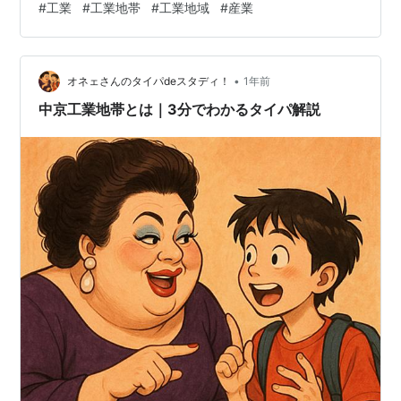
#
工業
#
工業地帯
#
工業地域
#
産業
があります。 まず京葉工業地域ですが、製紙業が非常に
活発です。 紙って大型の工場が必須です。また安定して
材料を手に入れられる場所でないと成立しません。日本
•
の場合は海外から紙の原料であるパルプを輸入し続けら
オネェさんのタイパdeスタディ！
1年前
れる場所でないといけないという条件がまずあります。
中京工業地帯とは｜3分でわかるタイパ解説
千葉県は実に製紙業に向いた土地であるという…