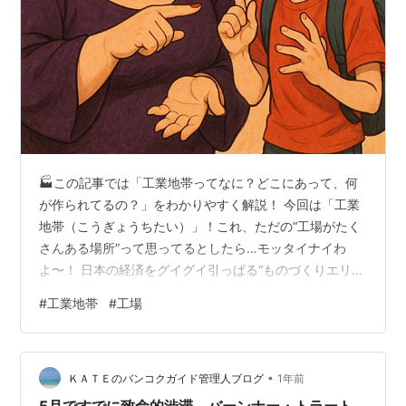
🏭この記事では「工業地帯ってなに？どこにあって、何
が作られてるの？」をわかりやすく解説！ 今回は「工業
地帯（こうぎょうちたい）」！これ、ただの“工場がたく
さんある場所”って思ってるとしたら…モッタイナイわ
よ〜！ 日本の経済をグイグイ引っぱる“ものづくりエリ
ア”の裏側、のぞいちゃいましょ〜🔧🚢 大人も子どもも楽
#
工業地帯
#
工場
しめる 社会科見学 👦「オネェさん、“工業地帯”ってよく
聞くけど、“工業地域”と何が違うの？」 👠「いいところ
突くじゃない坊や💋“工業地帯”はね、大規模な工場がギュ
•
ッと集まって、経済の中心になってるエリアのこと。“工
ＫＡＴＥのバンコクガイド管理人ブログ
1年前
業地域”はもうちょっと広くて、工業が発展してるエリア