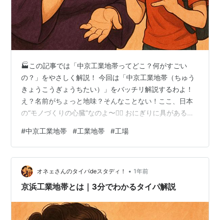
🏭この記事では「中京工業地帯ってどこ？何がすごい
の？」をやさしく解説！ 今回は「中京工業地帯（ちゅう
きょうこうぎょうちたい）」をバッチリ解説するわよ！
え？名前がちょっと地味？そんなことない！ここ、日本
の“モノづくりの心臓”なのよ〜❤️‍🔥 おにぎりに具があるよ
うに、工業地帯にも中身が大事！この中京工業地帯、実
#
中京工業地帯
#
工業地帯
#
工場
は“製造業の王様”なのよ〜！🍙→🏎️💥 大人も子どもも楽
しめる 社会科見学 👦「オネェさん、“中京”ってどこらへ
んなの？」 👠「いいとこに気づいたわね坊や💋“中京”は
•
名古屋を中心とした愛知・岐阜・三重あたりの地域よ！
オネェさんのタイパdeスタディ！
1年前
ここが日本の工業をガンガン引っ張ってるのよ〜🔥」
京浜工業地帯とは｜3分でわかるタイパ解説
【中京工業地帯の要約！】…