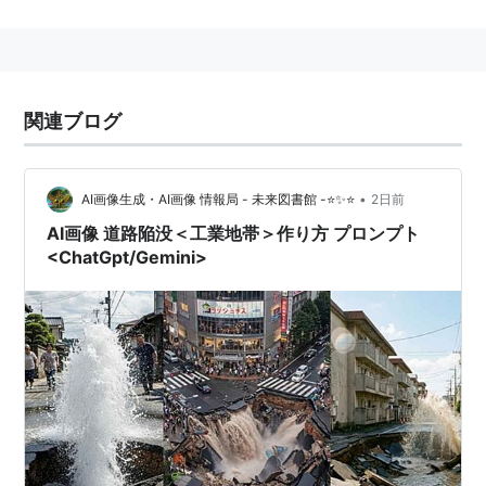
関連ブログ
•
AI画像生成・AI画像 情報局 - 未来図書館 -⭐✨⭐
2日前
AI画像 道路陥没＜工業地帯＞作り方 プロンプト
<ChatGpt/Gemini>