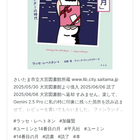
さいたま市立大宮図書館所蔵 www.lib.city.saitama.jp
2025/05/30 大宮図書館より借入 2025/06/06 読了
2025/06/06 大宮図書館へ返却 すみません。楽して、
Gemini 2.5 Pro に私の特に印象に残った箇所を読み込ま
せて、レビューを書いてもらいました。 フィンランド人
の日本音楽研究者が、荒井由実（ユーミン）が1976年に
#
ラッセ・レヘトネン
#
加藤賢
発表した一枚のアルバムについて、丸ごと一冊の本を書
#
ユーミンと14番目の月
#
平凡社
#
ユーミン
き上げた。この事実だけでも、本書がいかにユニークで
#
14番目の月
#
読書
#
読了
#
本
画期的な試みであるかがわかるでしょう。本書『ユーミ