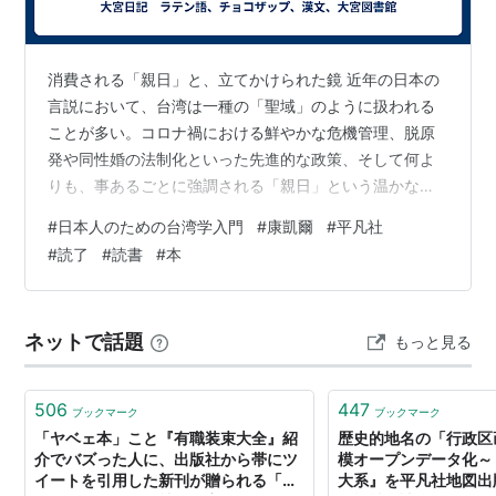
消費される「親日」と、立てかけられた鏡 近年の日本の
言説において、台湾は一種の「聖域」のように扱われる
ことが多い。コロナ禍における鮮やかな危機管理、脱原
発や同性婚の法制化といった先進的な政策、そして何よ
りも、事あるごとに強調される「親日」という温かな響
き。それらは、経済的・社会的な停滞感を拭えない現代
#
日本人のための台湾学入門
#
康凱爾
#
平凡社
の日本社会にとって、自尊心を優しく満たしてくれる格
#
読了
#
読書
#
本
好の清涼剤として機能してきた。 しかし、本書『日本人
のための台湾学入門』の著者・康凱爾は、私たちが心地
よく浸るその「日台友好ムード」のラッピングを、静か
ネットで話題
もっと見る
に、しかし容赦なく剥ぎ取っていく。 著者が冷徹に指摘
するのは、日本人が見つめている「親日台湾」と…
506
447
ブックマーク
ブックマーク
「ヤベェ本」こと『有職装束大全』紹
歴史的地名の「行政区
介でバズった人に、出版社から帯にツ
模オープンデータ化～
イートを引用した新刊が贈られる「あ
大系』を平凡社地図出