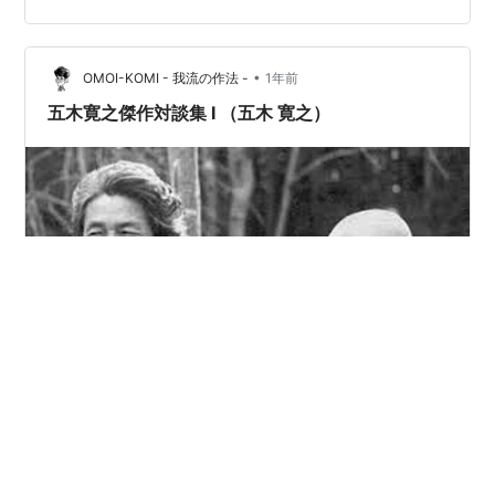
ンと「14番目の月」』は、単なる音楽評論にとどまら
ず、社会史、文化史、そ…
•
OMOI-KOMI - 我流の作法 -
1年前
五木寛之傑作対談集 I （五木 寛之）
いつも利用している図書館の新着本リストで目につきま
した。 五木寛之さん関係では比較的最近出版された対談
集ですが、採録されている「対談」のお相手は、順に、
モハメド・アリさん、村上春樹さん、美空ひばりさん、