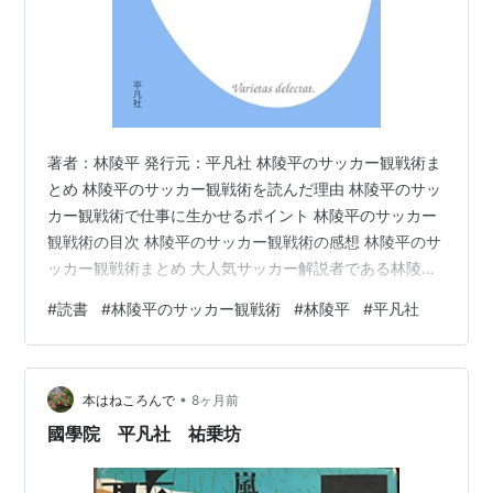
著者：林陵平 発行元：平凡社 林陵平のサッカー観戦術ま
とめ 林陵平のサッカー観戦術を読んだ理由 林陵平のサッ
カー観戦術で仕事に生かせるポイント 林陵平のサッカー
観戦術の目次 林陵平のサッカー観戦術の感想 林陵平のサ
ッカー観戦術まとめ 大人気サッカー解説者である林陵平
さんのサッカー観戦術。サッカーのプロじゃないし、デ
#
読書
#
林陵平のサッカー観戦術
#
林陵平
#
平凡社
ータマンでもないけれど、この見方ができれば10倍楽し
くサッカー観戦ができるようになるよね。定点観測する
チームを決めて、基本フォーメーションの特徴を理解
•
し、試合中の動きに気をかける。そんなんじゃ熱く応援
本はねころんで
8ヶ月前
できないよって話もありますが、こうやって見るとサッ
國學院 平凡社 祐乗坊
カーIQが確実に上がるんだろうなと…