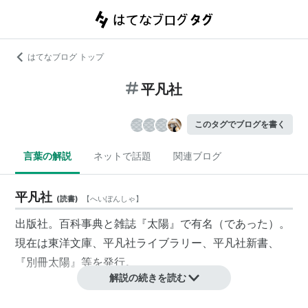
はてなブログ トップ
平凡社
このタグでブログを書く
言葉の解説
ネットで話題
関連ブログ
平凡社
(
読書
)
【
へいぼんしゃ
】
出版社。百科事典と雑誌『太陽』で有名（であった）。
現在は
東洋文庫
、
平凡社ライブラリー
、
平凡社新書
、
『別冊太陽』等を発行。
解説の続きを読む
リスト：リスト::出版社