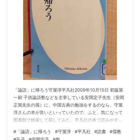
「論語」に帰ろう守屋淳平凡社2009年10月15日 初版第
一刷 子供論語塾などを主宰している安岡定子先生（安岡
正篤先生の孫）に、中国古典の勉強をするのなら、守屋
淳さんの本が良いといっていたので、ふと、気になって
図書館で検索して探してみた。平凡社の本で読みやすそ
うだったので借りてみた。 表紙裏の説明には、”日本にも
#
「論語」に帰ろう
#
守屋淳
#
平凡社
#
読書
#
儒教
たらされてから１５００年、明治維新の志士も、高度経
#
孔子
#
安岡定子
#
魯