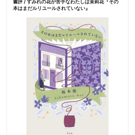
書評 / すみれの花が苦手なわたしは茉莉花『その
本はまだルリユールされていない』