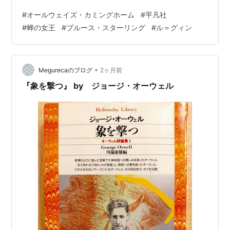
ュ族が、地球外までひろがるAIネットワークである「心
#
オールウェイズ・カミングホーム
#
平凡社
の市」（City of Mind）にアクセスしているところだ。こ
#
蝉の女王
#
ブルース・スターリング
#
ル＝グィン
の設定こそ作品を、北米先住民族のありようから着想し
た寓話ではなく、人類の未来を想像させるSFたらしめて
いる重要な点だと思う。 ケシュ族はこうした高度技術に
あまり頼らない抑制的な生活様式を維持しており、社会
•
Megurecaのブログ
2ヶ月前
構造も階層的・抑圧的でな…
『象を撃つ』 by ジョージ・オーウェル