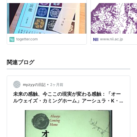
のつぶやきで平凡社が一変しました」
り機械可読データとして
情報学研究所 / National 
Informatics
togetter.com
www.nii.ac.jp
関連ブログ
•
myzyyの日記
2ヶ月前
未来の感触、今ここの現実が変わる感触：「オー
ルウェイズ・カミングホーム」アーシュラ・K・
ル=グィン