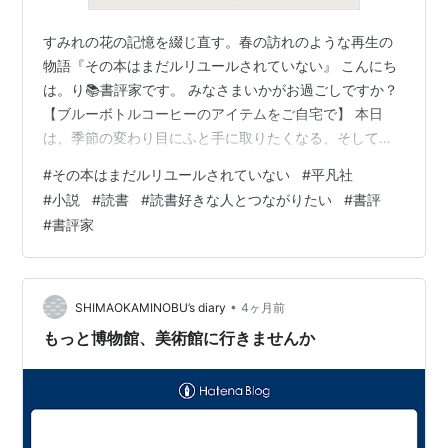
すみれの花の記憶を綴じ直す。春の訪れのような再生の
物語『その本はまだルリユールされていない』 こんにち
は。り📚書評家です。 みなさまいかがお過ごしですか？
【ブルーボトルコーヒーのアイテムをご自宅で】 本日
は、季節の変わり目にふと手に取りたくなる、そして読
み終えたあとには自分の人生を少しだけ愛おしく思える
#
その本はまだルリユールされていない
#
平凡社
ような、美しい1冊をご紹介します。 坂本葵さんの小説
#
小説
#
読書
#
読書好きな人とつながりたい
#
書評
『その本はまだルリユールされていない』の書評です。
#
書評家
ずっと気になっていたこのタイトル。 実際にページをめ
くってみると、それは物語や本そのものを、いままでよ
りもずっと深く、切実に好きにならせてくれる魔法のよ
うな小説でした。 その本はまだルリユー…
•
SHIMAOKAMINOBU’s diary
4ヶ月前
もっと博物館、美術館に行きませんか