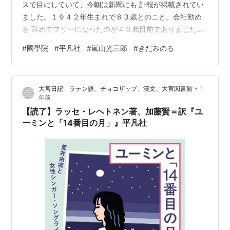
スで目にしていて、今朝は新聞にも 訃報が掲載されてい
ました。１９４２年生まれで８３歳とのこと。会社勤め
を 辞めてフリーになったのが４０歳目前でありましたの
で、当方が嵐山さんの ものを読み始めて４０年以上にな
#
國學院
#
平凡社
#
嵐山光三郎
#
きだみのる
ることです。 この場でも嵐山さんの著作から話題をいた
だいておりますので、今回どの ようなことを書いていた
っけなと振り返りをしながら、追悼をすることにです。
•
大宮日記 ラテン語、チョコザップ、漢文、大宮図書館
1
本日のタイトル、「國學院 平凡社 祐乗坊」というのは、
年前
これまでに話題 にした内容を三題噺のお題としたような
【読了】ラッセ・レヘトネン著、加藤賢＝訳『ユ
ものであります。 國學院という…
ーミンと「14番目の月」』平凡社