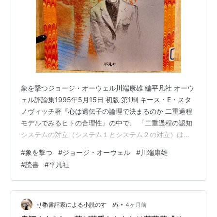
象を撃つジョージ・オーウェル川端康雄 編平凡社 オーウ
ェル評論集1995年5月15日 初版 第1刷 キース・E・スタ
ノヴィッチ著『心は遺伝子の論理で決まるのか 二重過程
モデルでみるヒトの合理性』の中で、 「二重過程の認知
システムの対立（システム１とシステム２の対立）は、
優れた文学のテーマになっている。」という一例とし
#
象を撃つ
#
ジョージ・オーウェル
#
川端康雄
て、ジョージ・オーウェルの「象を撃つ」が取り上げら
#
読書
#
平凡社
れていた。気になったので、図書館で借りて読んでみ
た。 megureca.hatenablog.com 本の表紙に説明文があ
る。” 玻瑠のように澄んだ言葉で大英帝国への憎しみを語
った オーウェル。 「右であれ左であれ、わが祖国」と英
•
り📚書評家による小説のすゝめ
4ヶ月前
国…