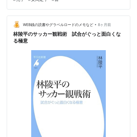
済成長期の経営者も、為政者から庶民まで、みんな『論
語』で学んできた。一見、とっつきにくいけれど、ツボ
を押さえればよくわかる。ややこしい時代だからこそ、
『論語』を読む!大人になった今だから、日本人の基本、
•
WEB銭の読書やグラベルロードのメモなど
8ヶ月前
『論語』が身に泌みる。”とある。 …
林陵平のサッカー観戦術 試合がぐっと面白くな
る極意