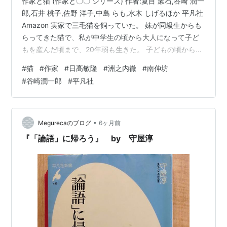
作家と猫 (作家と〇〇 シリーズ) 作者:夏目 漱石,谷崎 潤一
郎,石井 桃子,佐野 洋子,中島 らも,水木 しげるほか 平凡社
Amazon 実家で三毛猫を飼っていた。 妹が同級生からも
らってきた猫で、私が中学生の頃から大人になって子ど
もを産んだ頃まで、20年弱も生きた。 子どもの頃から野
良猫とよく遊んだり、夏には窓を開けっぱなして寝てい
#
猫
#
作家
#
日髙敏隆
#
洲之内徹
#
南伸坊
たら、いつの間にか隣に猫が寝ていたこともあった。 つ
#
谷崎潤一郎
#
平凡社
まり、私は猫派の人間である。 今まで何冊も猫本を読ん
できたので、今回読んだ中には再読のものもあるが、改
めて猫という生き物は魅力的であるなあ、と。 この本の
冒頭は、そもそも猫の語源とは、というところから始ま
•
Megurecaのブログ
6ヶ月前
る…
『「論語」に帰ろう』 by 守屋淳