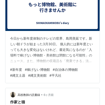
今日から新年度体制のテレビの世界、島岡美延です。新
しい朝ドラが始まった3月30日。 個人的には新年度とい
っても大きな変化はないけれど、最近気になるのが「入
場料で稼げない博物館・美術館は閉館になる可能性」の
ニュース。また、博物館の収蔵品を「廃棄できる」法改
正の可能性についても。 様々な博物館、美術館に足を運
#
新年度
#
稼げない博物館
#
自治体の博物館
んでいるつもり。有料施設には相応の内容を求めるし、
#
縄文土器
#
縄文美術館
#
平凡社
自治体の無料博物館も応援したい。「開館40周年」など
の施設は老朽化、展示内容もイマイチと思うことがない
わけではないけど、地域の文化を守り続けてきた機関。
縄文土器などでは、新たな鑑定法が生み出されることで
•
高校教師の読書録
6ヶ月前
「収蔵品から新発見」があります。これを収…
作家と猫