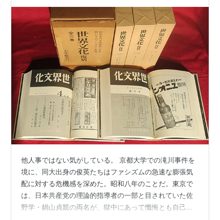
他人事ではない気がしている。 京都大学での滝川事件を
境に、同大出身の俊英たちはファシズムの急速な膨張気
配に対する危機感を深めた。昭和八年のことだ。東京で
は、日本共産党の理論的指導者の一部と目されていた佐
野学・鍋山貞親の両名が、獄中にあって懺悔とも自己批
判ともとれる転向声明を公表してしまい、それまで歯を