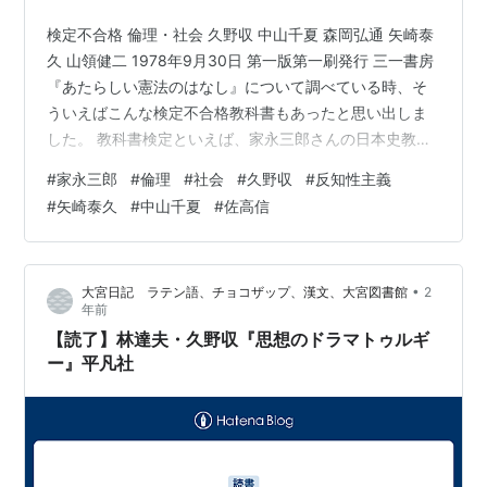
検定不合格 倫理・社会 久野収 中山千夏 森岡弘通 矢崎泰
久 山領健二 1978年9月30日 第一版第一刷発行 三一書房
『あたらしい憲法のはなし』について調べている時、そ
ういえばこんな検定不合格教科書もあったと思い出しま
した。 教科書検定といえば、家永三郎さんの日本史教科
書裁判が有名です。 ところが倫理・社会教科書でも検定
#
家永三郎
#
倫理
#
社会
#
久野収
#
反知性主義
不合格になって市販された教科書がありました。 家永教
#
矢崎泰久
#
中山千夏
#
佐高信
科書裁判については時々新聞でも記事になっていました
が、こちらの倫理・社会教科書については新聞でもあま
り言及されることはなく、私も長い間存在すら忘れてい
•
大宮日記 ラテン語、チョコザップ、漢文、大宮図書館
2
ました。 本書は横書き部分と縦書き部分のダブル表紙構
年前
成。 横書き部分は検…
【読了】林達夫・久野収『思想のドラマトゥルギ
ー』平凡社