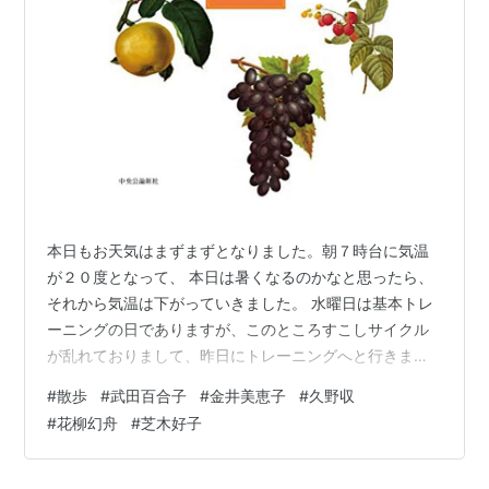
本日もお天気はまずまずとなりました。朝７時台に気温
が２０度となって、 本日は暑くなるのかなと思ったら、
それから気温は下がっていきました。 水曜日は基本トレ
ーニングの日でありますが、このところすこしサイクル
が乱れておりまして、昨日にトレーニングへと行きまし
たので、二日連続を 避けて、本日はご近所をぶらぶらと
#
散歩
#
武田百合子
#
金井美恵子
#
久野収
歩くことといたしました。 これは来週に近づいたライブ
#
花柳幻舟
#
芝木好子
に備えてのことになります。ライブ会場ま では、最寄り
の駅からけっこう歩くことになりまして、それだけで体
力を消耗 しましたら、ライブを楽しむどころではなくな