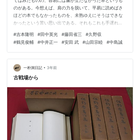
てはみたものの、容易には歯が立たなかった本というも
のがある。今想えば、肩の力を脱いて、平易に読めばさ
ほどの本でもなかったものを、未熟ゆえにそうはできな
かったという苦い思い出である。それもこれも手遅れ
だ。再読もしくは参照の機会ありそうなものだけを残し
#
吉本隆明
#
田中英光
#
藤田省三
#
久野収
て、おおかたを処分する。 吉本隆明については、初期評
#
鶴見俊輔
#
中井正一
#
安田 武
#
山田宗睦
#
中島誠
論からは『藝術的抵抗と挫折』『高村光太郎』『言語に
とって美とは何か』（全二巻）のみを残す。また『源 実
朝』『最後の親鸞』を残す。他は出す。『情況』のよう
な時局的発言もあったが、拙宅内のどこに収納したもの
•
一朴洞日記
3年前
か、今即座には出てこない。見つかったら順次出す。…
古戦場から