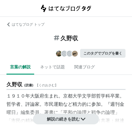
はてなブログ トップ
久野収
このタグでブログを書く
言葉の解説
ネットで話題
関連ブログ
久野収
(
読書
)
【
くのおさむ
】
１９１０年大阪府生まれ。京都大学文学部哲学科卒業。
哲学者、評論家。市民運動など精力的に参加。『週刊金
曜日』編集委員。著書に「平和の論理と戦争の論理」
解説の続きを読む
「市民の精神」「思想のドラマツルギー」（共著：林達
夫）「現代日本の思想」（共著：鶴見俊輔）他。