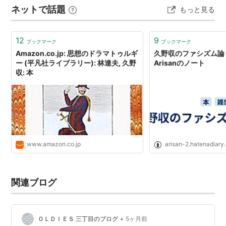
ネットで話題
もっと見る
ります。 いつもトレーニングをしていても、やはり屋外
のすこしでこぼことした道路 を歩い…
12
9
ブックマーク
ブックマーク
Amazon.co.jp: 思想のドラマトゥルギ
久野収のファシズム論・
ー (平凡社ライブラリー): 林達夫, 久野
Arisanのノート
収: 本
www.amazon.co.jp
arisan-2.hatenadiary
関連ブログ
•
ＯＬＤＩＥＳ 三丁目のブログ
5ヶ月前