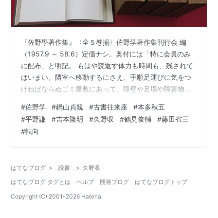
『佐野學著作集』〈全５巻揃〉佐野学著作集刊行会 編
（1957.9 ～ 58.6）定価ナシ。奥付には「特に会員のみ
に配布」と明記。 もはや読返す体力も時間も、残されて
はいまい。隣室へ移動するにさえ、手順足運びに気をつ
けねばならぬゴミ屋敷にあって、障壁や足場や障害物や
目印となったままの書籍・書類のうちで、いずこかのど
#
佐野学
#
鍋山貞親
#
古書往来座
#
本多秋五
なたかのお手許にあれば、今なお内容的にか資料的に
#
平野謙
#
吉本隆明
#
久野収
#
鶴見俊輔
#
藤田省三
か、なんらかの値打ちを発揮できるかもしれぬものは、
#
転向
一日も早く手放すにかぎる。懇意にさせていただいてい
る雑司ヶ谷の古書肆「往来座」さんに、お手助けいただ
かねばならない。 ただし余生の「ヘタな考え」の筋道で
はてなブログ
>
読書
>
久野収
ふと、あれにはどう書いてあったろうか…
はてなブログ タグとは
ヘルプ
開発ブログ
はてなブログトップ
Copyright (C) 2001-
2026
Hatena.