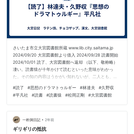
さいたま市立大宮図書館所蔵 www.lib.city.saitama.jp
2024/09/20 大宮図書館より借入 2024/09/28 読書開始
2024/10/01 読了、大宮図書館へ返却 （以下、敬称略）
凄い。読書猿が十年かけて読むといった意味がわかっ
た。その知の内容はうかがい知れないが、二人とも、特
に林達夫がすごく楽しそうである。久野が言うことに嬉
#
読了
#
思想のドラマトゥルギー
#
林達夫
#
久野収
しそうに応える。 久野 その演劇性の問題のほかに、もう
#
平凡社
#
読書
#
読書猿
#
松岡正剛
#
大宮図書館
一つ、日本の研究だと、ロゴスが新しいロゴスを生み、
ロゴスの自己発展になるか、あるいはまた、パトスが新
しいパトスを生み出すパトスの自己陶酔になるとなると
いうことがある。しかし、何とも言え…
•
一朴洞日記
2年前
ギリギリの抵抗