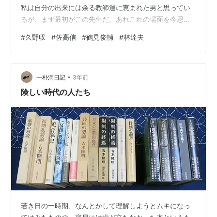
私は自分の出来には余る教師運に恵まれた男と思ってい
るが、まず最初がこの先生だ。あれこれの場面を今思い
返しても、尊敬の念が湧く。四民平等も基本的人権も、
#
久野収
#
佐高信
#
鶴見俊輔
#
林達夫
この先生から伺ったのが最初だったにちがいない。なに
しおう今では甲論乙駁半ばする「戦後民主主義教育」の
まっただなかだった。 巡り合せでつい入学してしまった
•
私立中学は、文部省（当時）学習指導要領なんぞは大胆
一朴洞日記
3年前
に踏み破って平気な、独自カリキュラムの学校だった。
険しい時代の人たち
社会科科目には「日本史」「世界史」「地理」のほか…
若き日の一時期、なんとかして理解しようとムキになっ