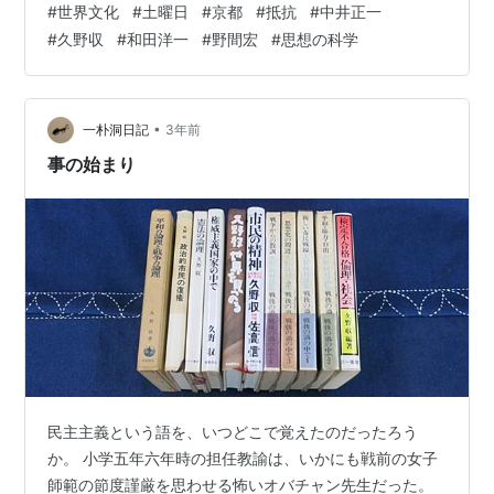
#
世界文化
#
土曜日
#
京都
#
抵抗
#
中井正一
食いしばって活動してきた全国の学生や勤労青年たち
#
久野収
#
和田洋一
#
野間宏
#
思想の科学
が、激しい動揺に見舞われた年である。 中井正一を中心
とする京都の俊英たちは、ファシズム監視と文化防衛と
に目処を置いた同人雑誌『世界文化』を発行した。中井
が発行していた『美・批評』の発展拡大版との位置づけ
•
一朴洞日記
3年前
だった。同人各個の専攻分野に関する、最新の海外情…
事の始まり
民主主義という語を、いつどこで覚えたのだったろう
か。 小学五年六年時の担任教諭は、いかにも戦前の女子
師範の節度謹厳を思わせる怖いオバチャン先生だった。