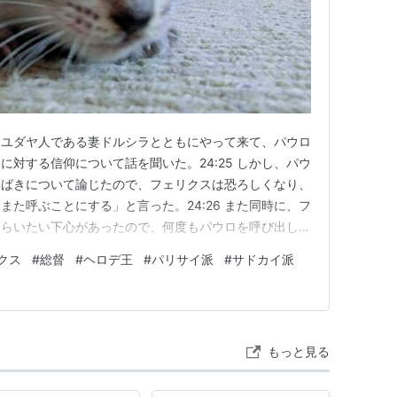
スはユダヤ人である妻ドルシラとともにやって来て、パウロ
対する信仰について話を聞いた。24:25 しかし、パウ
さばきについて論じたので、フェリクスは恐ろしくなり、
た呼ぶことにする」と言った。24:26 また同時に、フ
もらいたい下心があったので、何度もパウロを呼び出して
過ぎ、ポルキウス・フェストゥスがフェリクスの後任になっ
クス
#
総督
#
ヘロデ王
#
パリサイ派
#
サドカイ派
ダヤ人たちの機嫌を取ろうとして、パウロを監禁したまま
…
もっと見る