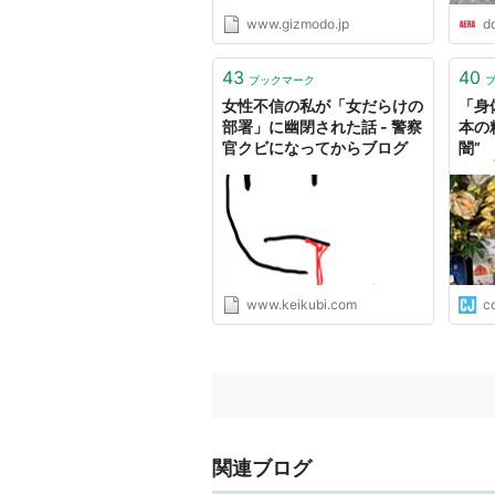
www.gizmodo.jp
d
43
40
ブックマーク
女性不信の私が「女だらけの
「身
部署」に幽閉された話 - 警察
本の
官クビになってからブログ
闇”
虐性
けら
り監
www.keikubi.com
co
関連ブログ