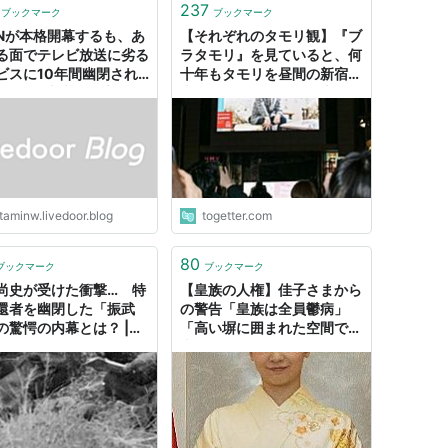
237
ブックマーク
ブックマーク
ZNが本格開幕するも、あ
【それぞれのタモリ観】『ブ
る面でテレビ放送に劣る
ラタモリ』を見ていると、何
ビスに10年間幽閉され
十年もタモリを昼間の新宿に
リーグの未来が憂慮され
幽閉してたことって日本語に
。 : スポーツ見るもの語
とって大きな損失だったので
〜フモフモコラム
はないかと思う
taminw.livedoor.blog
togetter.com
80
ブックマーク
ブックマーク
尚史が受けた衝撃… 特
【皇族の人権】佳子さまから
還者を幽閉した「振武
の警告「皇族は全員鬱病」
の驚愕の内幕とは？ |
「高い塀に囲まれた空間で、
A DIGITAL（アエラデジ
幽閉されているのと同じ」 :
）
哲学ニュースnwk