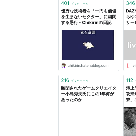
401
346
ブックマーク
優秀な技術者を「一円も価値
DA
を生まないセクター」に幽閉
らゆ
する愚行 - Chikirinの日記
サー
るJ
る件
る者
chikirin.hatenablog.com
vi
216
112
ブックマーク
幽閉されたゲームクリエイタ
鴻上
ー小島秀夫氏にこの1年何が
攻帰
あったのか
寮」
AER
タル