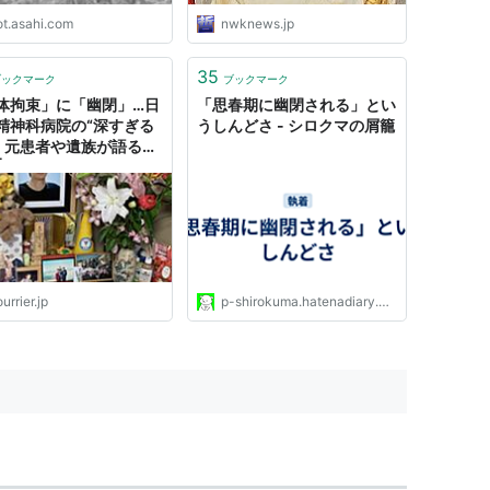
ot.asahi.com
nwknews.jp
35
ブックマーク
ブックマーク
体拘束」に「幽閉」…日
「思春期に幽閉される」とい
精神科病院の“深すぎる
うしんどさ - シロクマの屑籠
 元患者や遺族が語る残
 | 15年間ベッドに縛り付
れた患者、40年にわた
禁された人も
urrier.jp
p-shirokuma.hatenadiary.com