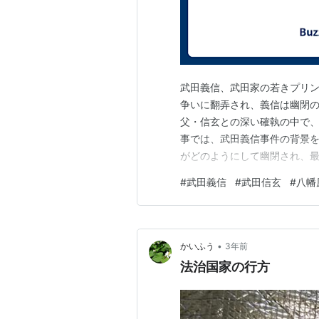
武田義信、武田家の若きプリン
争いに翻弄され、義信は幽閉の
父・信玄との深い確執の中で、
事では、武田義信事件の背景を
がどのようにして幽閉され、最
かにされます。 この悲劇的な
#
武田義信
#
武田信玄
#
八幡
そして義信自身の運命に対する
代の権力と策謀、家族の絆と
•
かいふう
3年前
法治国家の行方