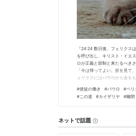
『24:24 数日後、フェリク
を呼び出し、キリスト・イエスに
ロが正義と節制と来たるべき
「今は帰ってよい。折を見て、ま
ェリクスにはパウロから金を
語り合った。24:27 二年が
#
使徒の働き
#
パウロ
#
ペリ
た。しかし、フェリクスはユ
#
この道
#
カイザリヤ
#
幽閉
にしておいた。 使徒の働き24
ネットで話題