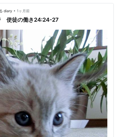
•
iary
1ヶ月前
使徒の働き24:24-27