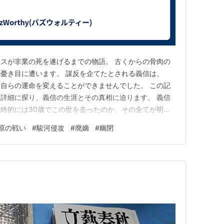
スが非業の死を遂げるまでの物語。 古くからの骨肉の
憂き目に遭います。 謀反を企てたとされる義信は、
自らの運命を変えることができませんでした。 この記
詳細に探り、義信の生涯とその真相に迫ります。 義信
終的には30歳でこの世を去ったのか、その全てが明ら
事件の背後には、武田家の内紛、父と子の関係の破綻、
原の戦い
#
駿河侵攻
#
廃嫡
#
幽閉
無力感が見え隠れします。 武田義信の生涯は、戦国時
裏切りを象徴する、感動的かつ悲…