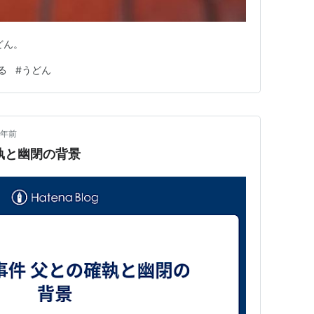
どん。
る
#
うどん
3年前
執と幽閉の背景