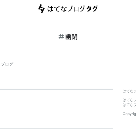
幽閉
連ブログ
はてな
はてな
はてな
Copyrig