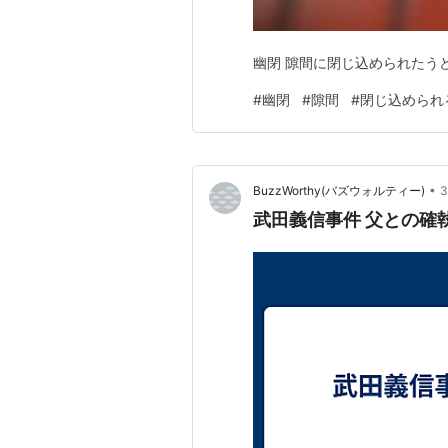
幽閉 隙間に閉じ込められたう
#
幽閉
#
隙間
#
閉じ込められ
•
BuzzWorthy(バズウォルティー)
武田義信事件 父との確