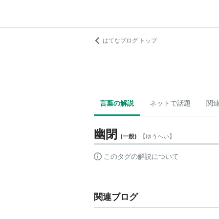
はてなブログ トップ
言葉の解説
ネットで話題
関
幽閉
(
一般
)
【
ゆうへい
】
このタグの解説について
関連ブログ