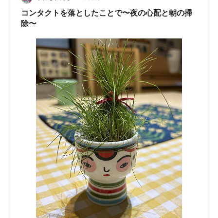
ベント、これに行こうかと… でも最近昼寝しちゃって行
コンタクトを落としたことで〜夜の心配と朝の掃
けなかったり… ということが無いように…
除〜