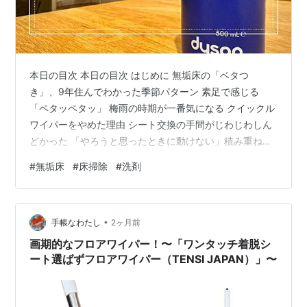
本日の目次 本日の目次 はじめに 無垢床の「ベタつ
き」、9年住んでわかった季節パターン 素足で感じる
「ペタッペタッ」 梅雨の時期が一番気になる クイックル
ワイパーをやめた理由 シート交換の手間がじわじわしん
どかった 「やろうと思ったときに動けない」積み重ね
Dyson PencilWashに変えて気づいたこと 45平米が終わ
#
無垢床
#
床掃除
#
洗剤
っても、最初の場所はもう乾いている 終始ムラなく掃除
できる気持ちよさ 「週末に床をリセットする」習慣が定
着した Dyson 02 Probiotic床用クリーナーを使ってみた
•
PencilWashの購入特典として届いた ベタつき感がさらに
手帳なわたし
2ヶ月前
減った気がする 香りについては正直な…
画期的なフロアワイパー！〜「ワンタッチ着脱シ
ート選ばずフロアワイパー（TENSI JAPAN）」〜