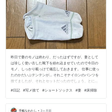
昨日で妻のモノは終わり、だったはずですが、妻として
は珍しく使い古した靴下を紛れ込ませていたので今日の
モノ、しっかり載っけて備忘しておきます。 仕事に使っ
たのかだいぶテンテンが… それこそナイロンのパンツを
捨てましたが、それとセットだったのでしょう、とにか
く使い込まれてます。 １日１個ずつ、じゃないけど捨て
#
日記
#
写メ捨て
#
ショートソックス
#
妻
#
床掃除
モノとして気づいてから毎日ひとつずつ… 使って我が家
の全部の床掃除、そして４つ目を今日使って掃除して今
日のモノ、です。最後まで本当にありがとうございまし
•
た。 今日は老人ホームの見学と露店でちょっと飲めるイ
手帳なわたし
3ヶ月前