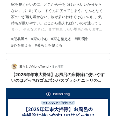
家を整えたいのに、どこから手をつけたらいいか分から
ない。 片づけても、すぐ元に戻ってしまう。なんとなく
家の中が落ち着かない。物が多いわけではないのに、気
持ちが散りやすい。どこから整えればいいのか迷ってし
まう。 そんなときに、まず見直したい場所があります。
それが、家の中心です。 風水では、家の中心を「太極」
#
卍易風水
#
家の中心
#
家を整える
#
床掃除
と見ます。 太極とは、家の真ん中であり、氣の交差点の
#
心を整える
#
暮らしを整える
ような場所です。 ここが整うと、家全体の巡りが整いや
すくなり、気持ちも散りにくくなります。 今回は、模様
替えをしなくてもできる「家の中心の整え方」を、床・
物量・視線の3つに分けてお伝えします。 家の中心が乱
•
暮らしのMonoTrend
8ヶ月前
れると、暮らしも落ち着きにくい 家…
【2025年年末大掃除】お風呂の床掃除に使いやす
いのはどっち!?ゴムポンバスブラシとニトリのゴ
ムブラシを徹底比較!!