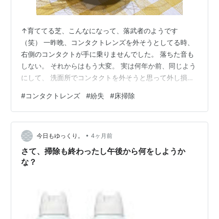
↑育ててる芝、こんなになって、落武者のようです
（笑） 一昨晩、コンタクトレンズを外そうとしてる時、
右側のコンタクトが手に乗りませんでした。 落ちた音も
しない。 それからはもう大変。 実は何年か前、同じよう
にして、 洗面所でコンタクトを外そうと思って外し損
ね、 片方がなくなり、必死に探したのにも関わらず出て
#
コンタクトレンズ
#
紛失
#
床掃除
こず、 泣く泣く諦めて、今のを購入した経緯がありまし
た。 だから、とっても気をつけていたのに 「また同じこ
とを」してしまった格好で、もう気分はどんより。 踏ま
•
ないように足元を見ながら、 洗面所の上を探したり、床
今日もゆっくり。
4ヶ月前
を探したり。 夫に「携帯（光を当てるために）を持って
さて、掃除も終わったし午後から何をしようか
きて！」 と声をかけたものだか…
な？