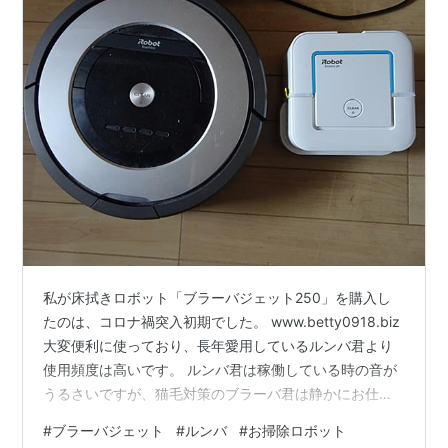
私が床拭きロボット「ブラーバジェット250」を購入し
たのは、コロナ禍突入初期でした。 www.betty0918.biz
大変便利に使っており、長年愛用しているルンバ君より
使用頻度は高いです。 ルンバ君は稼働している時の音が
うるさいですが、猫毛対策のブラーバ君は静かにお仕事
してくれるので、大変重宝です。 リンク ただ、ブラーバ
#
ブラーバジェット
#
ルンバ
#
お掃除ロボット
君はパッドを頻繁に替えなくてはならないので、コスパ