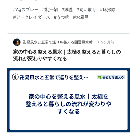
スプレー ag 腋 汗 パウダースプレー 脇の臭い消し 制汗
#
Agスプレー
#
制汗剤
#
絨毯
#
匂い取り
#
床掃除
剤 制汗スプレー 汗対策価格: 3180 円楽天で詳細を見る
#
アークレイダース
#
うつ病
#
お風呂
それでAgスプレーを体に吹き掛けている時に出る粒子？
が床中に飛散して、床を歩くとキュッキュッキュッと音
を立てるようになるんですよ。 それが気になって今日は
雑巾で床の掃除をしておきました。 あ…
•
卍易風水と五常で巡りを整える開運風水帖
5ヶ月前
家の中心を整える風水｜太極を整えると暮らしの
流れが変わりやすくなる