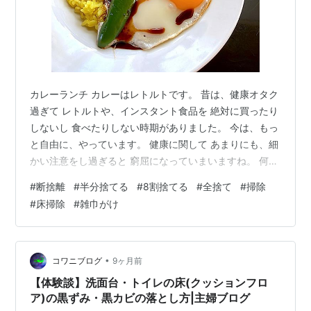
カレーランチ カレーはレトルトです。 昔は、健康オタク
過ぎて レトルトや、インスタント食品を 絶対に買ったり
しないし 食べたりしない時期がありました。 今は、もっ
と自由に、やっています。 健康に関して あまりにも、細
かい注意をし過ぎると 窮屈になっていまいますね。 何を
食べたとしても 感謝して、食べることが 一番、いいみた
#
断捨離
#
半分捨てる
#
8割捨てる
#
全捨て
#
掃除
いですね。 夕食は回鍋肉 夕食は回鍋肉、作りました。
#
床掃除
#
雑巾がけ
豆板醤をいれすぎて、ちょっと、辛かったです。 白ワイ
ン2杯 ノンアル龍馬350ミリ 私は、おやつと間食で チョ
コパンや、スコーンなど食べました。 白ワイン2杯 ノン
アル龍馬350ミリ 半分捨てる大作戦：スタエフ投稿を文
•
コワニブログ
9ヶ月前
字に…
【体験談】洗面台・トイレの床(クッションフロ
ア)の黒ずみ・黒カビの落とし方|主婦ブログ