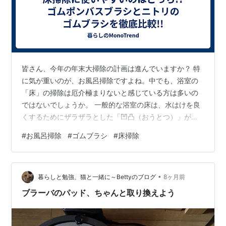
皆さん、今年の年末大掃除の計画は進んでいますか？ 特
に気が重いのが、お風呂掃除ですよね。中でも、浴室の
「床」の掃除は厄介極まりないと感じている方は多いの
ではないでしょうか。 一般的な浴室の床は、水はけを良
くするためにザラザラとした「凹凸（おうとつ）」がつ
けられた構造になっています。この凹凸が、私たちのお
#
お風呂掃除
#
ゴムブラシ
#
床掃除
風呂掃除の最大の敵なのです。 この記事では浴室の床掃
除にゴムブラシが最適な理由と、どのブラシが使いやす
いのかを経験を踏まえて解説します！ 1. そもそもなぜお
•
風呂の床掃除に「ゴムブラシ」が最強なのか？ 従来のブ
暮らしと勉強、猫と一緒に～Bettyのブログ
8ヶ月前
ラシでは「届かない汚れ」の正体 そもそもなぜ普通のナ
ブラーバのパッド、ちゃんと取り換えよう
イロン製のブラシではダメなのでしょ…