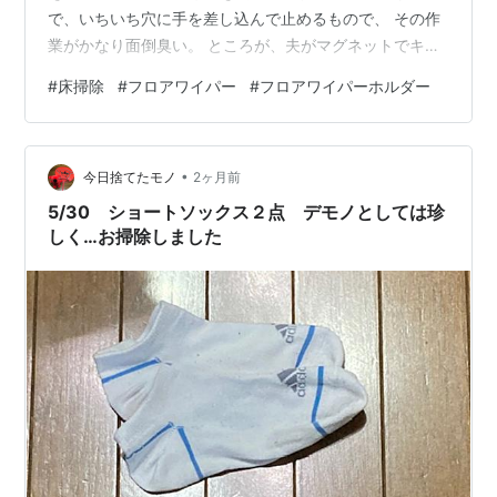
で、いちいち穴に手を差し込んで止めるもので、 その作
業がかなり面倒臭い。 ところが、夫がマグネットでキュ
ッと止まるワイパーを見つけてきました。 それはシート
#
床掃除
#
フロアワイパー
#
フロアワイパーホルダー
を広げ、ワイパー部分を乗っけて両脇を折りたたんだ
ら、 上から先にマグネットがついた柄を 乗っけて磁石の
力でシートを挟む格好のもの。 【各種1個セット】マグネ
•
ット ワイパー + クイックル ワイパー フロア用掃除道具
今日捨てたモノ
2ヶ月前
もふもふシート ブラック 3枚入 + おまけ（オリジナルテ
5/30 ショートソックス２点 デモノとしては珍
ッシュ付き） …
しく…お掃除しました