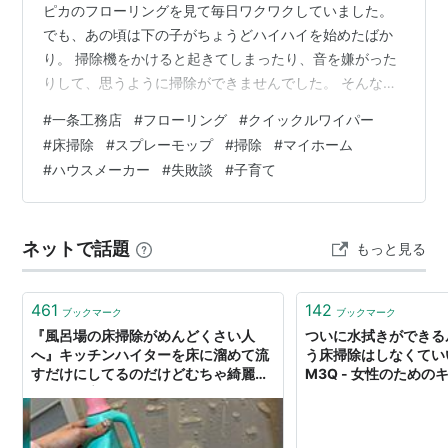
ピカのフローリングを見て毎日ワクワクしていました。
でも、あの頃は下の子がちょうどハイハイを始めたばか
り。 掃除機をかけると起きてしまったり、音を嫌がった
りして、思うように掃除ができませんでした。 そんな時
に大活躍してくれたのが、クイックルワイパーです。 音
#
一条工務店
#
フローリング
#
クイックルワイパー
を立てずにサッと掃除ができるので、「これは便利！」
#
床掃除
#
スプレーモップ
#
掃除
#
マイホーム
と毎日のように使っていました。 しかし、ある日ふと床
#
ハウスメーカー
#
失敗談
#
子育て
を見て違和感を覚えたんです。 「なんだかフローリング
の色が薄くなっている気がする……。」 今回は、一条工
務店のフローリングで実際に経験した失敗談と、現在わ
ネットで話題
もっと見る
が家で行っている床掃除の方法をご紹介…
461
142
ブックマーク
ブックマーク
『風呂場の床掃除がめんどくさい人
ついに水拭きができる
へ』キッチンハイターを床に溜めて流
う床掃除はしなくていい
すだけにしてるのだけどむちゃ綺麗に
M3Q - 女性のため
なって最高
ディア