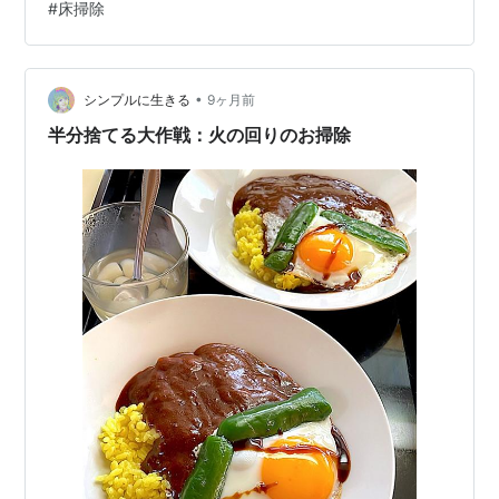
#
床掃除
はルンバ君より悪いです。 私はケチなので、パッドを何
度か使いまわしています。 しかし。 ある日。 ブラーバ
君にお掃除をお願いして出かけ、帰宅してみると。 玄関
に入るなり、家中が臭い。 古い雑巾のような臭いが充満
•
シンプルに生きる
9ヶ月前
していました…
半分捨てる大作戦：火の回りのお掃除