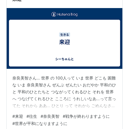
い。 親鸞聖人の『教行信証』は「三哉の著書」と…
奈良美智さん… 世界 の 100人って いま 世界 どこも 困難
な いま 奈良美智さん ぜんぶ ぜんたい おだやか 平和のひ
と 平和のひとたちと つながってくれるひと それを 世界
へ つなげてくれるひと こころに うれしいなあ…って言っ
てた それから ああ… ひとり って それから ごめんなさい
って おねえちゃん ごめんなさい お仏壇のまえ すわった
#
来迎
#
往生
#
奈良美智
#
戦争が終わりますように
孤立 孤絶 孤独にも のまれる お片付けは…と おもっても
#
世界が平和になりますように
手をかけられないどころか 見るのもできないところも…