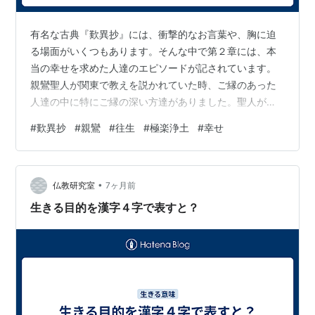
有名な古典『歎異抄』には、衝撃的なお言葉や、胸に迫
る場面がいくつもあります。そんな中で第２章には、本
当の幸せを求めた人達のエピソードが記されています。
親鸞聖人が関東で教えを説かれていた時、ご縁のあった
人達の中に特にご縁の深い方達がありました。聖人が京
都へお戻りになると、ある２つの事件が起きます。親鸞
#
歎異抄
#
親鸞
#
往生
#
極楽浄土
#
幸せ
聖人が教えられていたことを否定するような人達が現れ
たのです。 それで親鸞聖人にお会いして、本当のところ
をお聞きしたいと関東から京都まで歩いて訪ねて行きま
•
した。今のように新幹線も飛行機もない時代なので、片
仏教研究室
7ヶ月前
道30日はかかります。途中の宿泊費も交通費も食費も、
生きる目的を漢字４字で表すと？
30日分必要です。お金に余裕があるような人達…