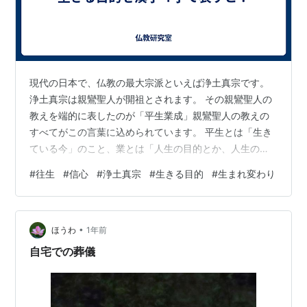
現代の日本で、仏教の最大宗派といえば浄土真宗です。
浄土真宗は親鸞聖人が開祖とされます。 その親鸞聖人の
教えを端的に表したのが「平生業成」親鸞聖人の教えの
すべてがこの言葉に込められています。 平生とは「生き
ている今」のこと、業とは「人生の目的とか、人生の大
事業」のこと。成とは「完成、達成」ということです。
#
往生
#
信心
#
浄土真宗
#
生きる目的
#
生まれ変わり
つまり、現在ただ今、人生の目的が完成する、というこ
とです。 他にも同じことを言葉をかえて教えられていま
す。現生不退というのは、現在生きている時に、不退転
•
の崩れない絶対の幸福になれる。不体失往生というの
ほうわ
1年前
は、体を失わずして往生するということで、生きている
自宅での葬儀
間に助かるということ。一念往生というのは、一…