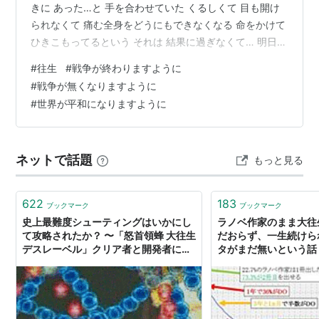
きに あった…と 手を合わせていた くるしくて 目も開け
られなくて 痛む全身をどうにもできなくなる 命をかけて
ひきこもってるという それは 結果に過ぎなくて… 明日を
描くも そういった未来のようなおもいは すべて 往生 そ
#
往生
#
戦争が終わりますように
のとき そこへ… つながってゆくのだから… 結末としての
#
戦争が無くなりますように
往生では けっして無い往生に お念仏 つなぐ いま つなぐ
#
世界が平和になりますように
カソリックの葬儀は 天国に生まれる祝い ほんとうに か
なしくて やり切れるものでなかった…まだ泣く どれほど
の時間を泣いてきたのか… わからない …
ネットで話題
もっと見る
622
183
ブックマーク
ブックマーク
史上最難度シューティングはいかにし
ラノベ作家のまま大往
て攻略されたか？ 〜「怒首領蜂 大往生
だおらず、一生続けら
デスレーベル」クリア者と開発者に聞
タがまだ無いという話
く