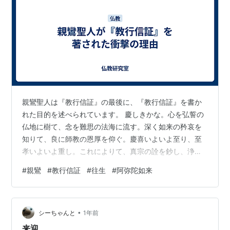
親鸞聖人は『教行信証』の最後に、『教行信証』を書か
れた目的を述べられています。 慶しきかな。心を弘誓の
仏地に樹て、念を難思の法海に流す。深く如来の矜哀を
知りて、良に師教の恩厚を仰ぐ。慶喜いよいよ至り、至
孝いよいよ重し。これによりて、真宗の詮を鈔し、浄土
の要をひろう。唯仏恩の深きことを念じて、人倫の嘲を
#
親鸞
#
教行信証
#
往生
#
阿弥陀如来
恥じず。若しこの書を見聞せん者は、信順を因と為し、
疑謗を縁と為し、信楽を願力に彰し、妙果を安養に顕さ
ん。（教行信証後序） ここも大事なところです。どうい
•
う意味かというと、まず「慶しきかな」とあります。親
シーちゃんと
1年前
鸞なんと嬉しいのか。救われたことを喜ばずにいられな
来迎