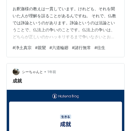
お釈迦様の教えは一貫しています。けれども、それを聞
いた人が理解を誤ることがあるんですね。 それで、仏教
では諍論というのがあります。諍論というのは法論とい
うことで、仏法上の争いのことです。仏法上の争いは、
どちらが正しいのかハッキリするまで争いなさいとお釈
迦様は仰っています。 「破邪顕正せざるものは仏弟子に
#
浄土真宗
#
親鸞
#
六道輪廻
#
諸行無常
#
往生
あらず」とも言われますね。よこしまを破り、真実を顕
らかにする、破邪顕正。この心のない人は仏弟子ではな
いと言われています。お釈迦様の説かれたことはただ一
•
つ。 浄土真宗の親鸞聖人がなされた大きな３つの争いを
シーちゃんと
1年前
「三大諍論」と言われます。小さいものを含めると９回
成就
だそうで。 その中の「体失不体失往生の諍論」…