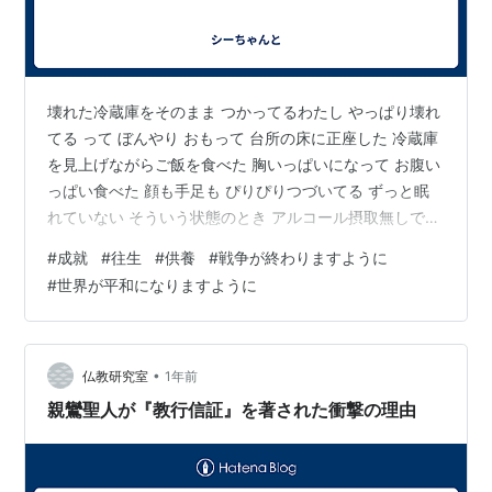
壊れた冷蔵庫をそのまま つかってるわたし やっぱり壊れ
てる って ぼんやり おもって 台所の床に正座した 冷蔵庫
を見上げながらご飯を食べた 胸いっぱいになって お腹い
っぱい食べた 顔も手足も ぴりぴりつづいてる ずっと眠
れていない そういう状態のとき アルコール摂取無しでも
年中ほろ酔い状態？らしい ヤバい？ たぶんヤバいなあ…
#
成就
#
往生
#
供養
#
戦争が終わりますように
どんどんヤバくなってる と ぼんやりおもって食べた 介
#
世界が平和になりますように
護医療のひとたち ヤバい ほんとうヤバいときに言ってた
すごいにも言ってたのかなあ？ と いつも口には出さない
ヤバい こころにわくなら ほんとうのヤバい なんだけど…
そのうち口にしてしまうぞ… って ヤバいじゃん…
•
仏教研究室
1年前
親鸞聖人が『教行信証』を著された衝撃の理由