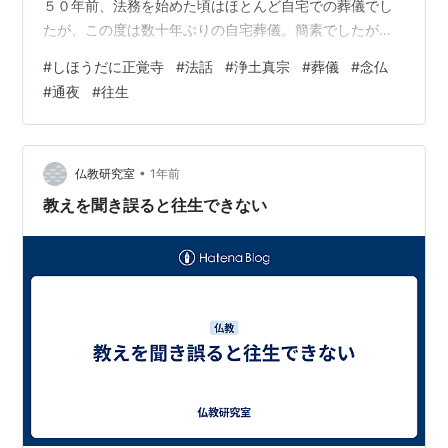
５０年前、法務を始めた頃はほとんど自宅での葬儀でし
たが、この度は数十年ぶりの自宅葬儀。簡素でしたが、
親族や近所の方も弔問にこられて悲しい中にもあたたか
#
しほうだに正覚寺
#
法話
#
浄土真宗
#
葬儀
#
念仏
い心遣い。遺影の微笑みがご生涯を物語っているようで
#
通夜
#
往生
した。 通夜、葬儀のお勤めも参列者が皆さん揃って勤め
てくださいました。自宅仏壇前での出棺勤行のあと、奉
懸された御名号の前に棺を置き葬場勤行。 くり返しくり
返し聞こえてくるお念仏の喚び声。 施主挨拶の文言には
•
仏教研究室
1年前
「浄土に往生しました」との言葉。 長い法…
教えを聞き誤ると往生できない