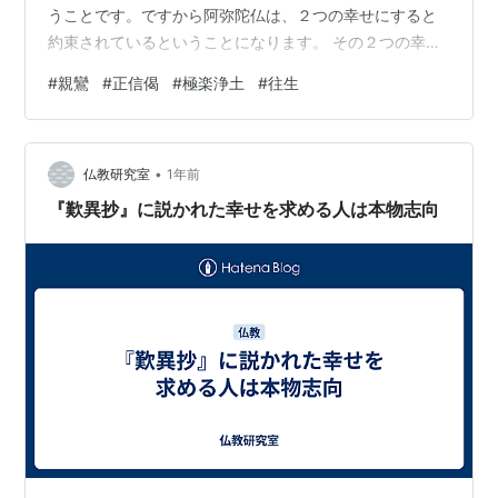
うことです。ですから阿弥陀仏は、２つの幸せにすると
約束されているということになります。 その２つの幸せ
とは、どういうことでしょうか。「現益」と「当益」で
#
親鸞
#
正信偈
#
極楽浄土
#
往生
す。現世の利益、省略して「現益」。当来の利益、これ
が「当益」です。現在助ける、そして未来もう１回助け
ると誓われているのが阿弥陀仏の本願です。 現当二益あ
•
ると教えられた親鸞聖人のお言葉があります。 「成等覚
仏教研究室
1年前
証大涅槃」（正信偈） これで現益にあたるのは「成等
『歎異抄』に説かれた幸せを求める人は本物志向
覚」の部分です。「等覚」とは５１段目のさと…