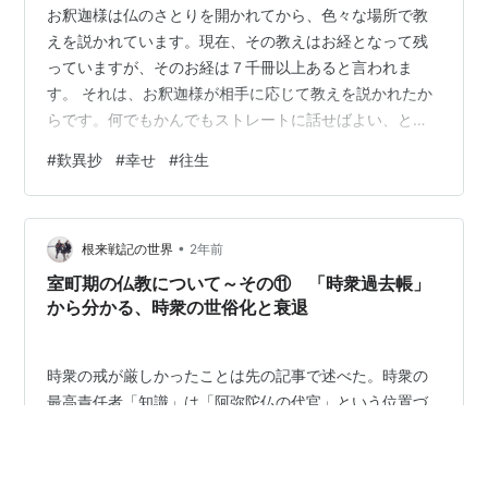
お釈迦様は仏のさとりを開かれてから、色々な場所で教
えを説かれています。現在、その教えはお経となって残
っていますが、そのお経は７千冊以上あると言われま
す。 それは、お釈迦様が相手に応じて教えを説かれたか
らです。何でもかんでもストレートに話せばよい、とい
うものではなく、相手に応じて話をしなくてはいけない
#
歎異抄
#
幸せ
#
往生
んですね。 どういう順番で、どういう話をするか。「嘘
も方便」という言葉は、ほとんど間違って使われていま
す。嘘イコール方便ではありません。相手がどれくらい
•
理解のある方かに応じて話をするということです。 蓮如
根来戦記の世界
2年前
上人は、宿善の有無を沙汰して、それから話をしなさい
室町期の仏教について～その⑪ 「時衆過去帳」
と言われています。誰でも彼でも言えばいいという…
から分かる、時衆の世俗化と衰退