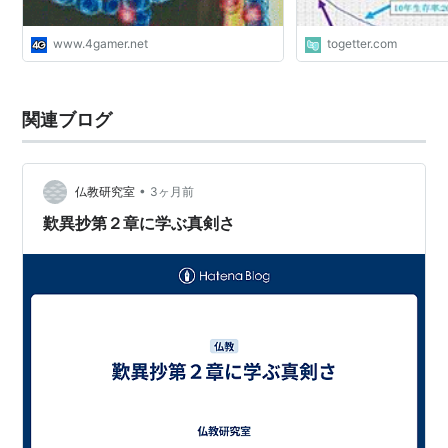
www.4gamer.net
togetter.com
関連ブログ
•
仏教研究室
3ヶ月前
歎異抄第２章に学ぶ真剣さ