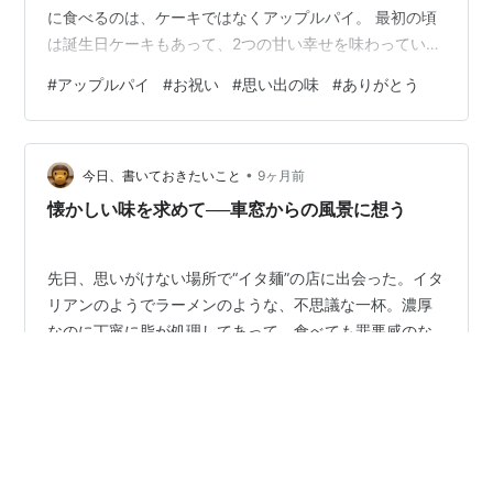
に食べるのは、ケーキではなくアップルパイ。 最初の頃
は誕生日ケーキもあって、2つの甘い幸せを味わっていま
した。 でも、毎年届くうちに「誕生日＝アップルパイ」
#
アップルパイ
#
お祝い
#
思い出の味
#
ありがとう
が定着して、 ケーキはなくなり・・・ そんなふうに、長
い時間を共にしてきたアップルパイは、 今年で最後なの
だとか。 たくさんいただくので、タイミングよく出かけ
•
る登山やゴルフに持参して、 友人たちと分け合って食べ
今日、書いておきたいこと
9ヶ月前
たり🍎 アップルパイは、楽しい時間の記憶でもありま
懐かしい味を求めて──車窓からの風景に想う
す。 もう作らないのかな・・・…