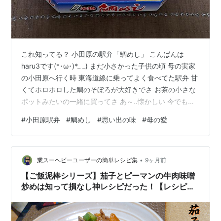
これ知ってる？ 小田原の駅弁「鯛めし」 こんばんは
haru3です(*･ω･)*_ _) まだ小さかった子供の頃 母の実家
の小田原へ行く時 東海道線に乗ってよく食べてた駅弁 甘
くてホロホロした鯛のそぼろが大好きでさ お茶の小さな
ポットみたいの一緒に買ってさ あ～‥懐かしい 今でも
時々無性に食べたくなるんだよね 今日 所用で小田原へ行
#
小田原駅弁
#
鯛めし
#
思い出の味
#
母の愛
った母から はるさん！ 鯛めしあったから買って帰るね！
って連絡が ✧ \( °∀° )/ ✧ﾜｰｲ 夕飯は具だくさんのお味噌
汁だけ作って みんなで鯛めしをいただきました 美味～い
•
♡ いつ食べても懐かしい味… 電車の中で足をブラブラし
業スーヘビーユーザーの簡単レシピ集
9ヶ月前
ながら食べてた情景が ふわ〜っと…
【ご飯泥棒シリーズ】茄子とピーマンの牛肉味噌
炒めは知って損なし神レシピだった！【レシピあ
り】