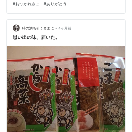
#
おつかれさま
#
ありがとう
良し♡ 娘ちゃんも夜に備えてお昼ご飯を調整(笑) いざ…
美味し～い ( ˊᵕˋ∩) パパさんは初めてだったらしく うん！
うまいなこれって (* ´꒳` *) haru3は懐かしい気持ちに
浸…
•
時の満ち引くままに
4ヶ月前
思い出の味、届いた。