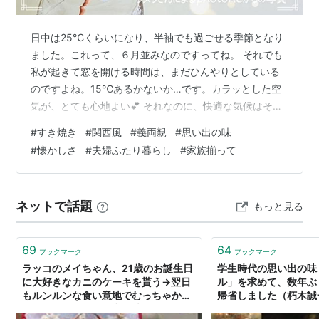
日中は25℃くらいになり、半袖でも過ごせる季節となり
ました。これって、６月並みなのですってね。 それでも
私が起きて窓を開ける時間は、まだひんやりとしている
のですよね。15℃あるかないか…です。カラッとした空
気が、とても心地よい💕 それなのに、快適な気候はそろ
そろ終わり…とか？間もなく、長～い長～い夏に突入し
#
すき焼き
#
関西風
#
義両親
#
思い出の味
ます🎐 にほんブログ村 連休最終日の夕食は… すき焼きと
#
懐かしさ
#
夫婦ふたり暮らし
#
家族揃って
言えば… みんなで囲んだ最後のすき焼き 今はふたりで 連
休最終日の夕食は… 長かった我が家のゴールデンウィー
ク。昨日は12連休の最終日でした。 ちょっとおいしいも
ネットで話題
もっと見る
の、食べたいね～ …と話す食いしん坊夫婦。でも、この
連休中は想定外の外食も…
69
64
ブックマーク
ブックマーク
ラッコのメイちゃん、21歳のお誕生日
学生時代の思い出の味
に大好きなカニのケーキを貰う→翌日
ル」を求めて、数年ぶ
もルンルンな食い意地でむっちゃかわ
帰省しました（朽木誠一
いい「ママとの思い出の味かも」
コ