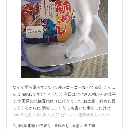
なんか雨も風もすごいね 外がゴーゴーなってる💦 こんば
んは haru3です( *･ㅅ･)*_ _) 今日はパパさん朝からお仕事
で 小田原の北條五代祭りに行きました お土産、鯛めし買
ってくるからね 鯛めし…！ 前にも書いた事あったけど
haru3の思い出の味なん♡ ピロン♪♪ 仕事終わりのパパさ
んからLINE 鯛めし～♡ 無事ゲッチュできたよ写真 今日
#
小田原北條五代祭り
#
鯛めし
#
思い出の味
の夕飯はこれで決まり(´▽`*) あとはサラダとお味噌汁で