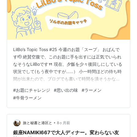
LilBo’s Topic Toss #25 今週のお題「スープ」 おばんで
す🫡 絶賛空腹で、このお題に手を出すには正気でいられ
なそうなLilBoです🍴 現在、夕飯を少々後回しにしている
状況でして(もう夜中ですが……） 小一時間ほどの待ち時
間が出来たので、ブログでも書いて時間を潰そうかなー
という魂胆です。 さてさて、今回のお題「スープ」。 私
#
お題にチャレンジ
#
思い出の味
#
ラーメン
には未だに忘れられず、 いつかまた出会いたいなと思っ
#
牛骨ラーメン
ているものがあります。 牛骨ラーメン！ えぇ、仰りたい
ことは少しわかりますとも。 スープやないんかいッ！っ
て言いにくい微妙なライン😬 ……まぁ、いったん戻りま
しょうか。 出会い あれは夏の終わりごろ。 暑…
•
旅と秘書と港区と
8ヶ月前
銀座NAMIKI667で大人ディナー。変わらない友