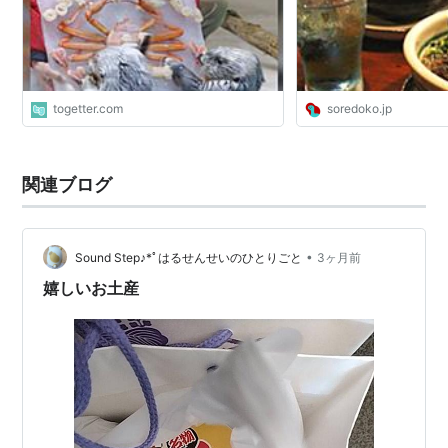
togetter.com
soredoko.jp
関連ブログ
•
Sound Step♪*ﾟはるせんせいのひとりごと
3ヶ月前
嬉しいお土産