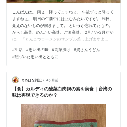
こんばんは。 雨ぇ、降ってますねぇ。 午後ずっと降って
ますねぇ。 明日の午前中には止むみたいですが。 昨日、
覚えのないものが届きまして。 というか忘れてたもの。
からし高菜、めんたい高菜、ごま高菜。 2月だか3月だか
に、 「とんこつラーメンのサンプル差し上げますよ
ー。」 みたいなお知らせが来て それが福岡の食品会社だ
#
生活
#
思い出の味
#
高菜漬け
#
資さんうどん
ったので 「当たりゃーいいなぁ。くじ運ないけど。」 く
#
紐づいた思い出とともに
らいにしか思っておらず ラーメンはサンプルは申し込ん
だけどぉ・・・。 ゆうパケットのメール便で届いて、 メ
ール便にしちゃぁ、中身フニャフニャやんなぁ。 と思っ
て開封したら、高菜のセットだった。 高菜。 最後に食べ
•
まめはな雑記
4ヶ月前
たのは12年前。…
【食】カルディの酸菜白肉鍋の素を実食｜台湾の
味は再現できるのか？