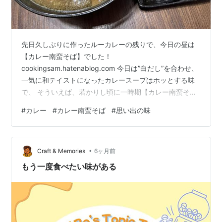
先日久しぶりに作ったルーカレーの残りで、今日の昼は
【カレー南蛮そば】でした！
cookingsam.hatenablog.com 今日は”白だし”を合わせ、
一気に和テイストになったカレースープはホッとする味
で、 そういえば、若かりし頃に一時期【カレー南蛮そ
ば】にハマった時期がありｗ 当時の色々な懐かしい感情
#
カレー
#
カレー南蛮そば
#
思い出の味
を思い出しながらの一杯になりました！ ここ最近、ルー
を使うカレーを作っていませんでしたが、美味しさ再確
認、 カレーライスはもちろん、この【カレー南蛮そば】
•
のために作るのも有りですねｗ
Craft & Memories
6ヶ月前
cookingsam.hatenablog.com
もう一度食べたい味がある
cookingsam.hatenablog.com