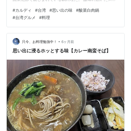
プが特徴で、日本ではなかなか食べる機会が少ない料理
#
カルディ
#
台湾
#
思い出の味
#
酸菜白肉鍋
でもある。 台湾に駐在していた頃、私はこの酸味のある
#
台湾グルメ
#
料理
スープにすっかりハマっていた。 特に昼食で「酸菜白肉
湯麵」をよく食べており、多いときは週に一度のペース
で通っていたほどである。 ↓毎週通った酸菜白肉湯麵の
店 【台北】酸白菜肉絲湯麵＠富馨園麵食館 - まめはなフ
•
只今、お料理勉強中！
6ヶ月前
ォト記録 ↓日本人にも大人気の、た酸…
思い出に浸るホッとする味【カレー南蛮そば】