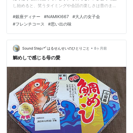
し始めると、笑うタイミングや会話の楽しさは昔のま
ま。そんな関係が続いていることを、改めて嬉しく感じ
#
銀座ディナー
#
NAMIKI667
#
大人の女子会
た夜でした。 場所は、銀座・ハイアット セントリックの
#
フレンチコース
#
思い出の味
オールデイダイニング「NAMIKI667」。天井が高く、テ
ーブルの間隔もゆったりしていて、大人が落ち着いて会
話を楽しめる雰囲気のお店です。 とはいえ、いわゆる“高
級店”のように背筋を伸ばして構えてしまう感じはなく、
•
Sound Step♪*ﾟはるせんせいのひとりごと
8ヶ月前
ウェイターさんたちはとてもフレンド…
鯛めしで感じる母の愛