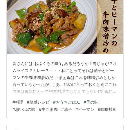
皆さんには”おふくろの味”はあるだろうか？肉じゃが？オ
ムライス？カレー？・・・私にとってそれは茄子とピー
マンの牛肉味噌炒めだ。(まぁ母はこれを味噌炒めとしか
言っていなかったが。) あ、始めに言っておくと別にこれ
自体は母親にとって得意料理でもなんでもない(笑)母にと
っては脳内レシピにあるうちの一つでしかないのだが、
#
料理
#
簡単レシピ
#
おうちごはん
#
母の味
長年食べていた母の料理の中で根強く私の記憶に残り続
#
思い出の味
#
牛こま肉
#
茄子
#
ピーマン
#
味噌炒め
けているのがこれなのだ。いつ作り出したのかは定かで
はないが、まだ私が小学生だった頃なのは間違いない。
あまりの美味しさに味噌炒めを作る日の夕食作りは率先