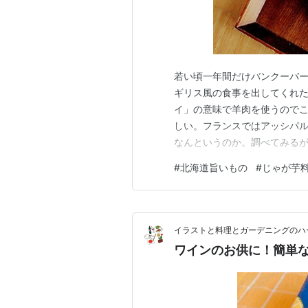
若い頃一年間だけバンクーバ
ギリス風の食事を出してくれ
イ」の意味で羊肉を使うので
しい。フランスではアッシパ
なんというのか。調べてみる
じゃがいもの美味しい季節ら
#
北海道旨いもの
#
じゃが芋
なくマッシュしたじゃが芋を肉
流。肉と野菜を炒め煮する時
イラストと料理とガーデニングのハ
ワインのお供に！簡単