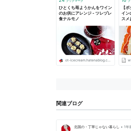
ブックマーク
ブ
ひとくち苺ようかんをワイン
【ボ
のお供にアレンジ - ツレヅレ
イン
食ナルモノ
スメ
介！
ot-icecream.hatenablog.com
ww
関連ブログ
•
北国の・丁寧じゃない暮らし
1年