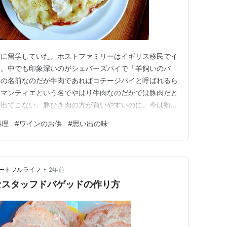
ーに留学していた。ホストファミリーはイギリス移民でイ
た。中でも印象深いのがシェパーズパイで「羊飼いのパ
この名前なのだが牛肉であればコテージパイと呼ばれるら
ルマンティエという名でやはり牛肉なのだがでは豚肉だと
が出てこない。豚ひき肉の方が買いやすいのに。今は熟成
しい。シェパーズパイと言ってもパイ皮をかぶせるのでは
料理
#
ワインのお供
#
思い出の味
の上にのせて焼く要はポテトグラタン。 ここからが我
には残っていれば赤ワイン、肉が…
•
ートフルライフ
2年前
なスタッフドバゲッドの作り方