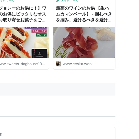
ックマーク
ブックマーク
ジョレーのお供に！】ワ
最高のワインのお供 【生ハ
のお供にピッタリなオス
ムカマンベール】 - 掴むべき
お取り寄せお菓子をご紹
を掴み、避けるべきを避けら
！
れる人生に
w.sweets-doghouse1979.com
www.ceska.work
前