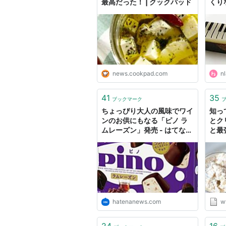
最高だった！ | クックパッド
くり
ャズ
テキ
news.cookpad.com
nl
41
35
ブックマーク
ちょっぴり大人の風味でワイ
知っ
ンのお供にもなる「ピノ ラ
とク
ムレーズン」発売 - はてなニ
と最
ュース
特急お
ット
hatenanews.com
w
24
16