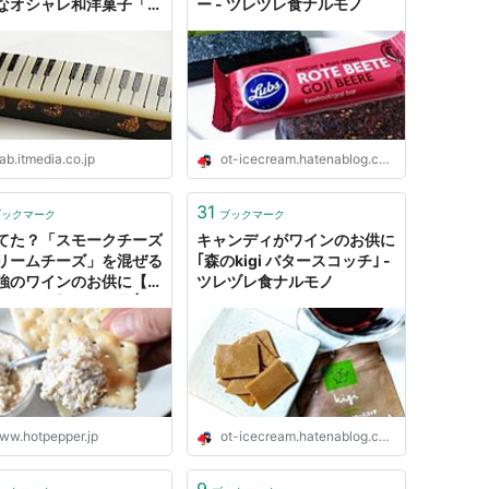
なオシャレ和洋菓子「ジ
ー - ツレヅレ食ナルモノ
羊羹（ようかん）」でス
なひとときを | ねとらぼ
ab.itmedia.co.jp
ot-icecream.hatenablog.com
31
ブックマーク
ブックマーク
てた？「スモークチーズ
キャンディがワインのお供に
リームチーズ」を混ぜる
｢森のkigi バタースコッチ｣ -
強のワインのお供に【超
ツレヅレ食ナルモノ
つまみ】 - メシ通 | ホ
ペッパーグルメ
ww.hotpepper.jp
ot-icecream.hatenablog.com
9