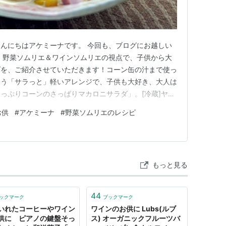
んにちはアケミーナです。 今回も、ブログにお越しい
 野菜ソムリエ＆ワインソムリエの視点で、子供から大
ダを、ご紹介させていただきます！コーン缶の汁まで使っ
合う「サラっと」軽いアレンジで、子供も大好き、大人は
っぷりコーンのさっぱりマカロニサラダ」。[冷蔵]ヤマ
マカロニサラダ 105g×10個価格: 1287 円楽天で詳
お供
#
アケミーナ
#
野菜ソムリエのレシピ
トメモ 市販品に「レモン果汁」と「水」を少しプラス
カロニサ…
もっと見る
44
ックマーク
ブックマーク
いれたコーヒーやワイン
ワインのお供に Lubs(ルブ
供に ピアノの鍵盤そっ
ス) オーガニックフルーツバ