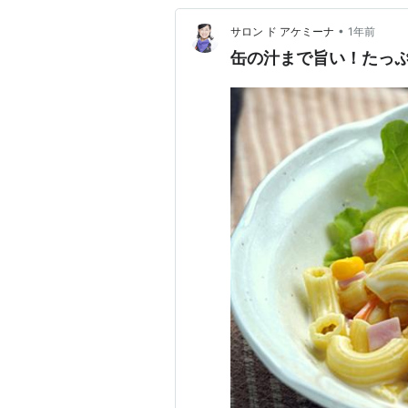
•
サロン ド アケミーナ
1年前
缶の汁まで旨い！たっ