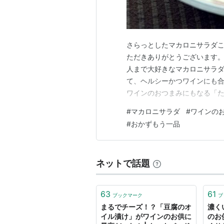
さらっとしたマカロニサラダこ
ただきありがとうございます。
人まで大好きなマカロニサラ
て、ヘルシーかつワインにも
ワインのおつまみにもなる「た
ザキ おかずもう一品 ツナ＆コーン
#
マカロニサラダ
#
ワインの
細を見るソムリエのワンポイン
#
おかずもう一品
するだけでさらりとお上品なマ
ネットで話題
63
61
ブックマーク
ブ
まるでチーズ！？「豆腐のオ
濃く
イル漬け」がワインのお供に
のお