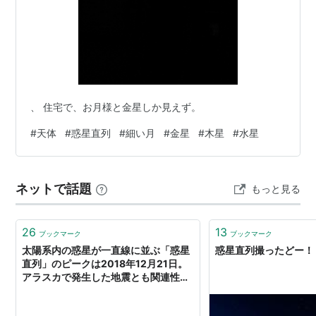
、 住宅で、お月様と金星しか見えず。
#
天体
#
惑星直列
#
細い月
#
金星
#
木星
#
水星
ネットで話題
もっと見る
26
13
ブックマーク
ブックマーク
太陽系内の惑星が一直線に並ぶ「惑星
惑星直列撮ったどー！
直列」のピークは2018年12月21日。
アラスカで発生した地震とも関連性が
あるのか？ : カラパイア