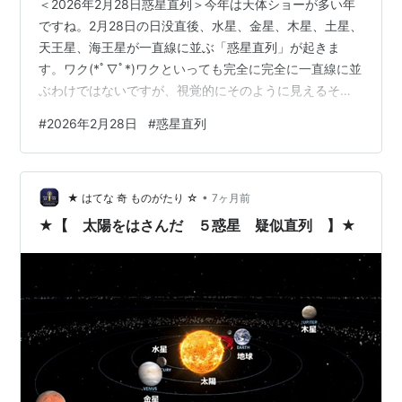
＜2026年2月28日惑星直列＞今年は天体ショーが多い年
ですね。2月28日の日没直後、水星、金星、木星、土星、
天王星、海王星が一直線に並ぶ「惑星直列」が起きま
す。ワク(*ﾟ∇ﾟ*)ワクといっても完全に完全に一直線に並
ぶわけではないですが、視覚的にそのように見えるそう
で。但し、天王星と海王星は望遠鏡や双眼鏡が必要です
#
2026年2月28日
#
惑星直列
し、水星や土星は低い位置で太陽に近いから見えずらい
かもしれません。＜見える位置＞水星：西の地平線近
く。土星よりもさらに低い位置。 日の入り30分以降。金
•
星：日の入り直後の西低空。明るく見つけやすい。海王
★ はてな 奇 ものがたり ☆
7ヶ月前
星：西の空。土星から近い。 暗いので見つけにくい。土
★【 太陽をはさんだ ５惑星 疑似直列 】★
星：宵の西の低空。金星より高い…