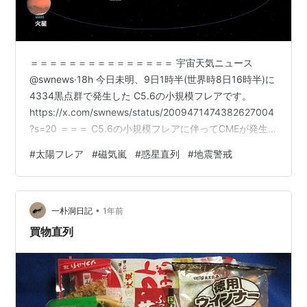
＝＝＝＝＝＝＝＝＝＝＝＝＝＝＝ 宇宙天気ニュース
@swnews·18h 今日未明、9日1時半(世界時8日16時半)に
4334黒点群で発生した C5.6の小規模フレアです。
https://x.com/swnews/status/2009471474382627004
?s=20 ＝＝＝ C5.6の小規模フレアに伴ってCMEが発生
しています。 コロナのガスは太陽の左下側により濃く飛
#
太陽フレア
#
磁気嵐
#
惑星直列
#
地震警戒
び出していますが、 右下側にも淡く広がっている様で
す。 太陽風の乱れは地球にやってくる可能性がありま
す。
•
https://x.com/swnews/status/2009471941284131281?
一朴洞日記
1年前
s=20 ＝＝＝＝…
買物直列