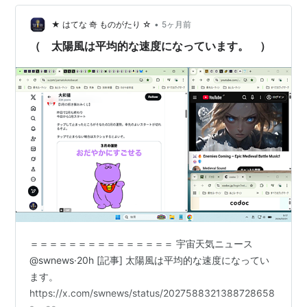
で観られるのは、あと『水星』の計４つで 『天王星』と
『海王星』は、望遠鏡じゃないと 観られないそうです。
•
★ はてな 奇 ものがたり ☆
5ヶ月前
さっき知ったのですが、『Ｓ…
（ 太陽風は平均的な速度になっています。 ）
＝＝＝＝＝＝＝＝＝＝＝＝＝＝＝ 宇宙天気ニュース
@swnews·20h [記事] 太陽風は平均的な速度になってい
ます。
https://x.com/swnews/status/2027588321388728658