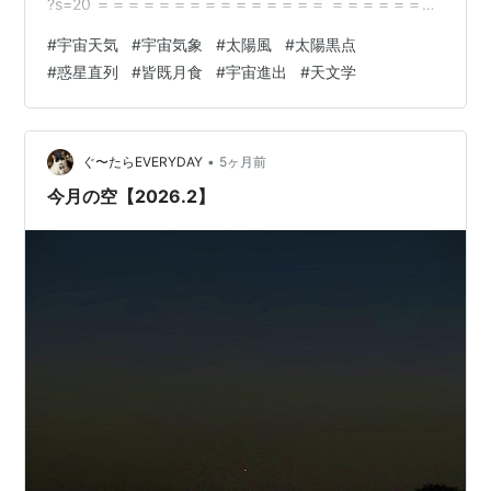
?s=20 ＝＝＝＝＝＝＝＝＝＝＝＝＝＝＝ ＝＝＝＝＝＝＝
＝＝＝＝＝＝＝＝ ウェザーニュース@wni_jp·4h 【3月の
#
宇宙天気
#
宇宙気象
#
太陽風
#
太陽黒点
天体イベント】 2026年3月は、満月が赤銅色に見える
#
惑星直列
#
皆既月食
#
宇宙進出
#
天文学
「皆既月食」が日本全国で起こります。 また、しし座の1
等星レグルスが月に隠される「レグルス食」もほぼ全国
で起こり、 月と金星や木星の接近もあるため夜空に注目
です。 https://x.com/wni_jp/st…
•
ぐ〜たらEVERYDAY
5ヶ月前
今月の空【2026.2】