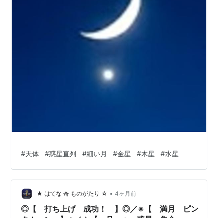
#
天体
#
惑星直列
#
細い月
#
金星
#
木星
#
水星
•
★ はてな 奇 ものがたり ☆
4ヶ月前
◎【 打ち上げ 成功！ 】◎／※【 満月 ピン