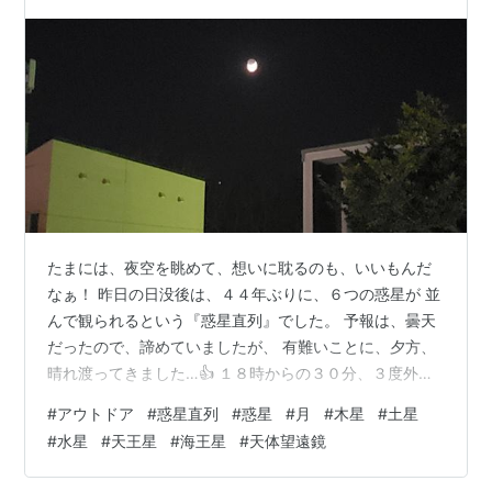
たまには、夜空を眺めて、想いに耽るのも、いいもんだ
なぁ！ 昨日の日没後は、４４年ぶりに、６つの惑星が 並
んで観られるという『惑星直列』でした。 予報は、曇天
だったので、諦めていましたが、 有難いことに、夕方、
晴れ渡ってきました…👍 １８時からの３０分、３度外に
出ては、夜空を 観上げていました。 素人には、星との見
#
アウトドア
#
惑星直列
#
惑星
#
月
#
木星
#
土星
分けが難しかったですが、 月の近くには、『木星』が観
#
水星
#
天王星
#
海王星
#
天体望遠鏡
えました。西の地平線近くには、宵の明星の『金星』
と、 『土星』らしき星を観ることができました…😁 肉眼