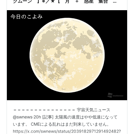
クムーン 】※／★【 月 ＋ 惑星 集合
＋ 彗 星 ２ 発 】★
＝＝＝＝＝＝＝＝＝＝＝＝＝＝＝ 宇宙天気ニュース
@swnews·20h [記事] 太陽風の速度はやや低速になって
います。 CMEによる乱れはまだ到来していません。
https://x.com/swnews/status/2039182971291492482?