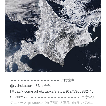
＝＝＝＝＝＝＝＝＝＝＝＝＝＝＝ 片岡龍峰
@ryuhokataoka·33m チラ。
https://x.com/ryuhokataoka/status/20275305832415
93219?s=20 ＝＝＝＝＝＝＝＝＝＝＝＝＝＝＝ ↑ 宇宙天
気ニュース@swnews·19h [記事] 太陽風の速度は470km/