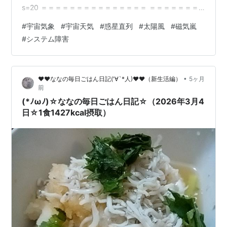
s=20 ＝＝＝＝＝＝＝＝＝＝＝＝＝＝＝ ＝＝＝＝＝＝＝
＝＝＝＝＝＝＝＝ ウェザーニュース@wni_jp·4h 【今日
#
宇宙気象
#
宇宙天気
#
惑星直列
#
太陽風
#
磁気嵐
のこよみ】 2026年4月2日(木) 旧暦2月15日 仏滅 丙午
#
システム障害
（ひのえ うま）十二直 たいら 潮回り 大潮 正午月齢 14.1
正午月相 14.0望（満月）
https://x.com/wni_jp/status/2039…
•
♥♥ななの毎日ごはん日記('∀`*人)♥♥（新生活編）
5ヶ月
前
(*ﾉωﾉ)☆ななの毎日ごはん日記☆（2026年3月4
日☆1食1427kcal摂取）