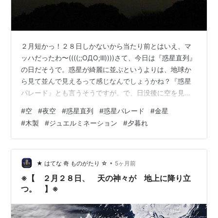
２月短かっ！２８日しかないから当たり前とはいえ、マ
ッハだったわ〜((((;;OДO;lll))))さて、今日は『惑星直列』
の日だそうで。惑星が綺麗に並ぶというよりは、地球か
ら見て並んで見えるって感じなんでしょうかね？『惑星
パレード』とも言うそうですが。で、日没後に空を見て
みました。西の低い空に辛うじて金星。 東南の高い空に
#
空
#
夜空
#
惑星直列
#
惑星パレード
#
金星
木星。 肉眼ではムリでも、カメラの画像の中に写るかも
#
木製
#
ジュエルミネーション
#
夕暮れ
って期待しましたが、他の星はさっぱり見つけられず。
とりあえず、寒い日じゃなくて良かったです。３月３日
の皆既月食はお天気が悪そうなので絶望的ですね。あま
りに写真が寂しい『今月の空』なので、惑星パレード以
•
★ はてな 奇 ものがたり ☆
5ヶ月前
上にピカピカ光っていたジ…
※【 ２月２８日、 天の神々が 地上に降り立
つ。 】※