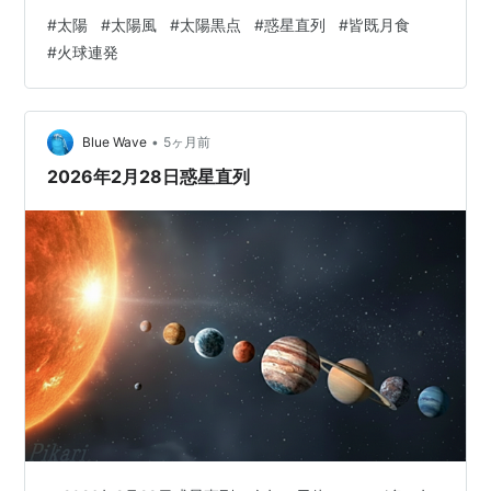
秒に下がり、 高速風は終わろうとしています。
#
太陽
#
太陽風
#
太陽黒点
#
惑星直列
#
皆既月食
https://x.com/swnews/status/2027235999747817661?
#
火球連発
s=20 ↑ まーさん@MA_nukeno_SAKO·21s …たいがい、
そのタイミングで、でかい地震が… （－－；）
https://x.co…
•
Blue Wave
5ヶ月前
2026年2月28日惑星直列