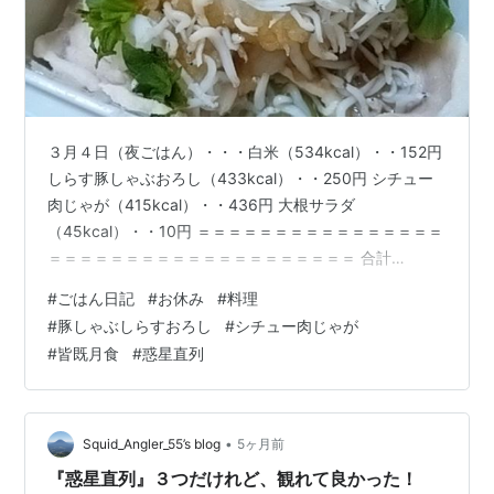
３月４日（夜ごはん）・・・白米（534kcal）・・152円
しらす豚しゃぶおろし（433kcal）・・250円 シチュー
肉じゃが（415kcal）・・436円 大根サラダ
（45kcal）・・10円 ＝＝＝＝＝＝＝＝＝＝＝＝＝＝＝＝
＝＝＝＝＝＝＝＝＝＝＝＝＝＝＝＝＝＝＝＝ 合計
1427kcal（食費848円光熱費除く） ほっとする休日(*ﾉω
#
ごはん日記
#
お休み
#
料理
ﾉ)。。。喘息が今週キツかったので（雨もあったりで）
#
豚しゃぶしらすおろし
#
シチュー肉じゃが
お休みはありがたいのです♪なんとなーくですが・・・予
#
皆既月食
#
惑星直列
想が当たってる 気がしてます☆以前に皆既月食が関係し
てるんじゃないかということを 書きましたが・・・そも
そも体調がおかしくなり出したのって惑星直列が…
•
Squid_Angler_55’s blog
5ヶ月前
『惑星直列』３つだけれど、観れて良かった！