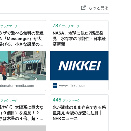
ス・カイパーベルト天体
や
小惑星帯
の天体の中か
もっと見る
る可能性がある。一方、惑星の周りを回る天体で、
「衛星」と呼ぶため、冥王星よりも大きい月やガニ
787
ブックマーク
ブックマーク
星の立場に留まることになる。
ウザで遊べる無料の配達
NASA、地球に似た7惑星発
『Messenger』が大
見 水存在の可能性 - 日本経
浴びる。小さな惑星の小
済新聞
を設け、
街でお届けもの -
OMATON
海王星までの8惑星を「Classical Planets」
セレスを「Dwarf Planet」
カイパーベルト天体を「Plutons」
utomaton-media.com
www.nikkei.com
日本語名称は未定)。
445
ブックマーク
ブックマーク
宙ﾔﾊﾞｲ】太陽系に巨大な
水が液体のまま存在できる惑
（９個目）を発見！？
星発見 今後の探査に注目 |
さは木星の４倍、超・遠
NHKニュース
軌道のため今まで気付か
: 暇人＼(^o^)／速報