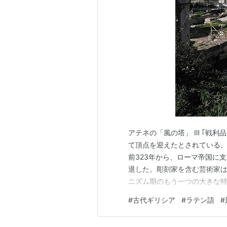
除外すべきと言う意見が有力になっ
ける惑星」の定義が国際天文学連合
なお、1995年より、太陽以外の恒
ている。
新たな「惑星の定義」の提案
原案
2006年8月、国際天文学連合総
アテネの「風の塔」 Ⅲ ｢戦利
て頂点を迎えたとされている。
の定義は次のようになる。
前323年から、ローマ帝国に
退した。彫刻家を含む芸術家は
重力平衡によりほぼ球形を成
ニズム期のもう一つの大きな
でも衛星でもない天体
ど、ギリシア本土の都市国家
#
古代ギリシア
#
ラテン語
#
影に浮足だった。野心的なギ
が征服によって作り上げた魅力
これに従うと、これまでの9惑星に加