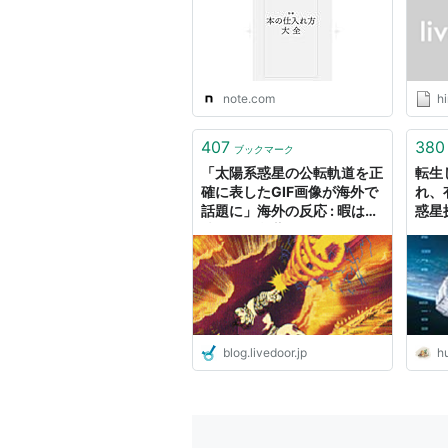
協議の結果
、太陽系の惑星とは、以
太陽の周りを回っている
十分大きな質量を持つために、
note.com
h
従った形状(ほとんど球状の形)
その軌道の近くにいた他の天体
407
380
ブックマーク
に大きくなっている
「太陽系惑星の公転軌道を正
転生
確に表したGIF画像が海外で
れ、
この定義に従うと、太陽系の惑星は
話題に」海外の反応 : 暇は無
惑星
味無臭の劇薬
──
王星の8つとなり、冥王星は惑星か
探査
太陽系の dwarf planetとSmall Solar Sy
惑星以外に、新しく「dwarf pl
惑星とは、以下の条件を満たす天体
blog.livedoor.jp
hu
太陽の周りを回っている
十分大きな質量を持つために、
従った形状(ほとんど球状の形)