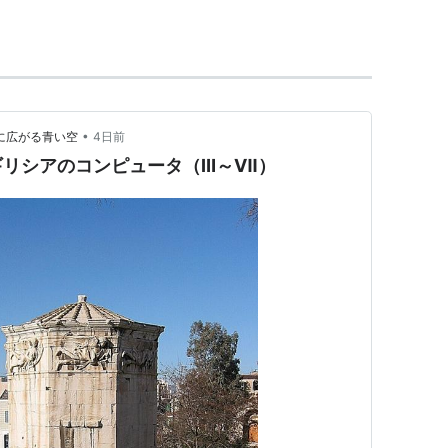
力
の影響を受けて公転し、自らは発光しない天
星
・金星・地球・火星・
木星
・土星・天王星・
星やその他の塵状物質を含めない。遊星。
•
ーロッパに広がる青い空
4日前
られていないが、何かやりそうに思われる人
ギリシアのコンピュータ（Ⅲ～Ⅶ）
どのくらいの大きさならば惑星になるか」と言った
では、上に挙げた9天体が惑星とされていたが、冥
ト天体であり、惑星に入れるべきではないという考
小惑星番号10000を割り当ててはどうかという提案が
考慮して、冥王星を惑星とするべきと言う意見が大
くの天体が発見されるにつれて、冥王星を惑星から