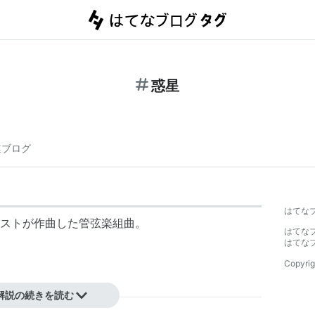
惑星
連ブログ
はてな
ストが作曲した管弦楽組曲。
はてな
はてな
Copyrig
解説の続きを読む