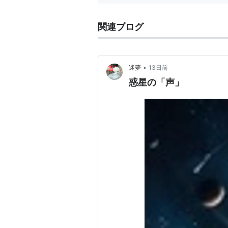
その軌道の近くにある他の天体
衛星ではない
関連ブログ
この定義に従うと、少なくとも冥王星
となる。
•
迷夢
13日前
惑星の「声」
また、太陽の周りを公転する、惑星、
Solar System Bodies（
(参考:
http://www.nao.ac.jp/nao_t
リスト::天文学