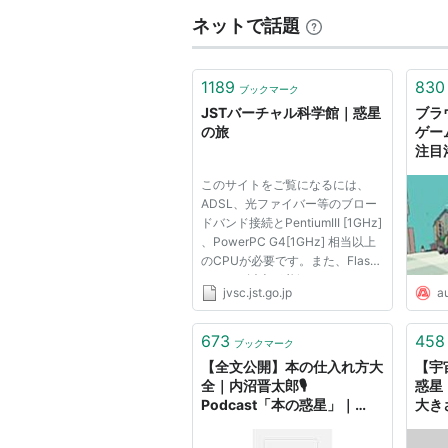
に惑星となる。さらに、
エッジワー
ネットで話題
ら、「惑星」に分類されるものが出
その共通重心が惑星内にあるものは
1189
830
ブックマーク
メデなどの衛星は、これまで通り衛
JSTバーチャル科学館｜惑星
ブラ
の旅
ゲーム
注目
また、惑星の中でさらに小さい分類
さな
このサイトをご覧になるには、
AUT
ADSL、光ファイバー等のブロー
1900年までに発見されていた水星から
ドバンド接続とPentiumIII [1GHz]
小惑星帯で最大の大きさを持つ小惑星
、PowerPC G4[1GHz] 相当以上
のCPUが必要です。また、Flash
冥王星に代表されるエッジワース・
Player 7以上が必須となります。
jvsc.jst.go.jp
a
と呼称することが提案されていた(
673
458
ブックマーク
【全文公開】本の仕入れ方大
【宇
決定した新たな惑星の定義
全｜内沼晋太郎🎙
惑星
Podcast「本の惑星」｜
大き
note
距離
太陽系の惑星
ず？ 