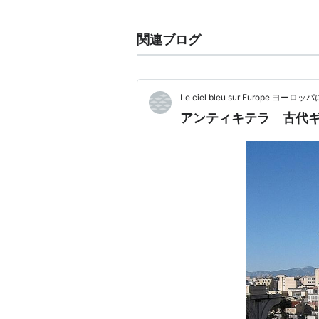
(1)
恒星
の周囲を主に恒星の
重
体。一般に、太陽系では、
水
関連ブログ
海王星・冥王星を指し、小惑
→恒星
Le ciel bleu sur Europe ヨ
(2)人物・手腕などはよく知
アンティキテラ 古代
物。なぞの人。
「政界の―」
これまで、厳密な定義は曖昧で、「
問題は議論があった。特に太陽系内
王星はエッジワース・カイパーベル
え方もあった。1999年に冥王星に
起こったときには、歴史上の経緯を
勢を占めていた。
しかしその後、海王星以遠軌道に多