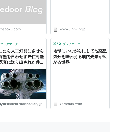
下の条件を満たす天体であることに決定した。
自己重力が固体に働く他の力を上回って静水圧平衡に
imasoku.com
www3.nhk.or.jp
をしている
を掃き散らすか飲み込んでしまい、それだけが圧倒的
373
ブックマーク
ブックマーク
したら人工知能にさせら
地球にいながらにして他惑星
有無を言わせず居住可能
気分を味わえる劇的光景が広
水星
・金星・地球・火星・
木星
・土星・天王星・海
探査に送り出された件
がる世界
『われらはレギオン1 AI
ら外れる。
機集合体』 - 基本読書
stem Bodies
anet（準惑星）」という分類が設けられた。太陽系の準
である。
yukiitoichi.hatenadiary.jp
karapaia.com
自己重力が固体に働く他の力を上回って
静水圧平衡
に
をしている