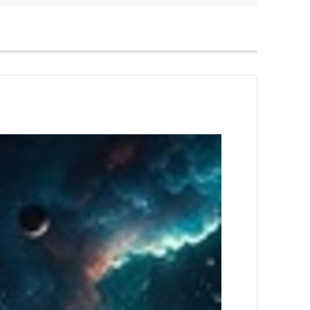
を掃き散らしていない
・セレス・エリス（2003UB313）の3つが準惑星
準惑星、衛星以外のすべての天体は、Small
太陽系小天体）と呼ばれることになった。
opics/data/000233.html
)