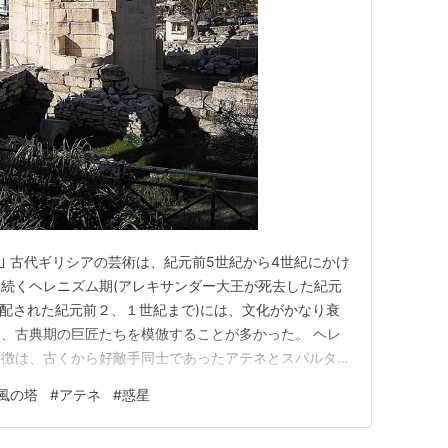
ていった。そしてついに2006年8月、「太陽系にお
総会で決定され、冥王星は惑星から除外された。
星の周りを回る惑星（
系外惑星
）も数多く発見され
会で惑星の定義原案が発表された。これによると、惑星
品｣ 古代ギリシアの芸術は、紀元前5世紀から4世紀にかけ
続くヘレニズム期(アレキサンダー大王が死去した紀元
支配された紀元前２、１世紀まで)には、文化がかなり衰
、古典期の巨匠たちを模倣することが多かった。 ヘレ
す天体で、恒星の周りを回る天体のうち、恒星
特徴は、古くから好敵手同士であったアテネとスパルタな
の力が衰えたことである。彼らは西で勢いを増すローマの
風の塔
#
アテネ
#
惑星
リシアの若者は徐々に東へと向かい、アレクサンダー大王
的な巨大帝国に流…
え、セレス・カロン・2003UB313の3天体が新た