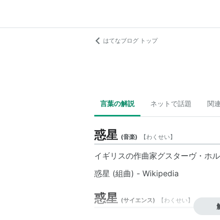
はてなブログ トップ
言葉の解説
ネットで話題
関
惑星
(
音楽
)
【
わくせい
】
イギリスの作曲家グスターヴ・ホル
惑星 (組曲) - Wikipedia
惑星
(
サイエンス
)
【
わくせい
】