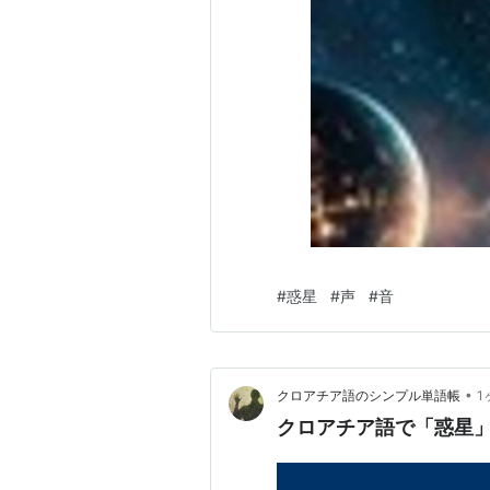
#
惑星
#
声
#
音
•
クロアチア語のシンプル単語帳
1
クロアチア語で「惑星」は