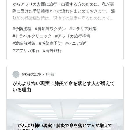
からアフリカ方面に旅行・出張する方のために、私が実
際に受けた予防接種とその流れをまとめておきます。 渡
航前の感染症対策は、現地での健康を守るためにとても
大切です！ ケニア渡航前に受けた予防接種まとめ｜費
#
予防接種
#
黄熱病ワクチン
#
マラリア対策
用・注意点・マラリア薬まで解説 🏥 トラベルクリニック
#
トラベルクリニック
#
アフリカ旅行準備
で相談して決定 💉 実際に受けた予防接種3種 💊 マラリア
#
渡航前対策
#
感染症予防
#
ケニア旅行
対策：マラロンを処方 📅 スケジュールと注意点 💸 費用
#
アフリカ旅行
#
海外旅行
について 🦟 虫よけ対策も忘れずに ✅ まとめ：ケニア渡
航前の予防接種は自己判断せず医師と相談を 🏥 トラベル
クリニックで相談し…
•
tykojiの記事
1年前
がんより怖い現実！肺炎で命を落とす人が増えて
いる理由