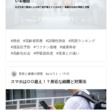
#
肺炎
#
高齢者医療
#
誤嚥性肺炎
#
死因ランキング
#
感染症予防
#
ワクチン接種
#
健康寿命
#
高齢化社会
#
呼吸器疾患
#
老衰との違い
•
美容と健康の習慣 byユウト
1年前
スマホは○○超え！？身近な細菌と対策法