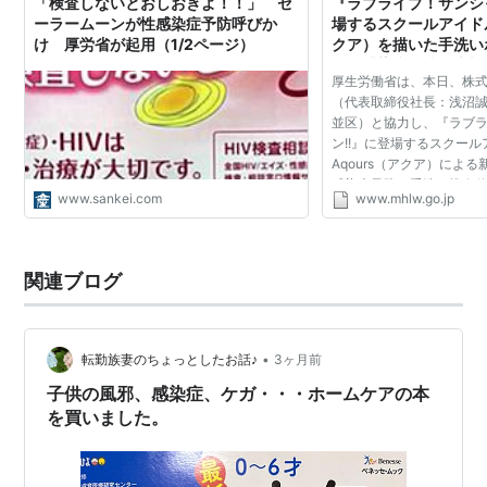
「検査しないとおしおきよ！！」 セ
『ラブライブ！サンシ
ーラームーンが性感染症予防呼びか
場するスクールアイドル
け 厚労省が起用（1/2ページ）
クア）を描いた手洗い
て、感染症予防の大切
厚生労働省は、本日、株
（代表取締役社長：浅沼
並区）と協力し、『ラブ
ン!!』に登場するスクー
Aqours（アクア）によ
感染症予防の手洗い推進
www.sankei.com
www.mhlw.go.jp
します。 これは、新型コ
感染拡大に伴い、情報発信.
関連ブログ
•
転勤族妻のちょっとしたお話♪
3ヶ月前
子供の風邪、感染症、ケガ・・・ホームケアの本
を買いました。