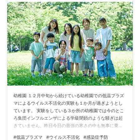
幼稚園 １２月中旬から続けている幼稚園での低温プラズ
マによるウイルス不活化の実験も１か月が過ぎようとし
ています。 実験をしている３か所の幼稚園では今のとこ
ろ集団インフルエンザによる学級閉鎖のような騒ぎは起
きていません。昨日今日の最強の寒さの中も無事に乗り
切ってくれることを期待しています。 春までの長期実験
#
低温プラズマ
#
ウイルス不活化
#
感染症予防