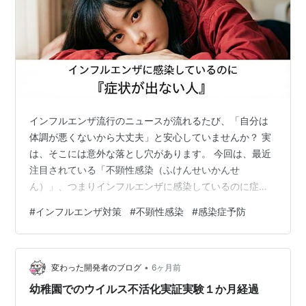
インフルエンザ流行のニュースが流れるたび、「自分は
体調が悪くないから大丈夫」と安心していませんか？ 実
は、そこには意外な落とし穴があります。 今回は、最近
注目されている「不顕性感染（ふけんせいかんせ
ん）」、つまりインフルエンザに感染しているのに症状
が出ない状態について、そのメカニズムやリスク、私た
#
インフルエンザ対策
#
不顕性感染
#
感染症予防
ちが取るべき行動をお伝えします。 1. 症状がないのに
「感染している」とはどういうこと？ 通常、インフルエ
ンザウイルスが体内に侵入すると、高熱、咳、関節痛と
•
いった激しい症状が現れます。 しかし、中にはウイルス
変わった開発者のブログ
6ヶ月前
が体内で増殖しているにもかかわらず、全く症状が出な
幼稚園でのウイルス不活化実証実験１か月経過
い、あるいは「少し喉がイガイガするかな？」程…