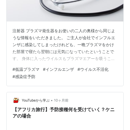
注射器 プラズマ発生器をお使いの二人の奥様から同じよ
うな情報をいただきました。 ご主人が会社でインフルエ
ンザに感染してしまったけれども、一晩プラズマをかけ
た部屋で寝たら翌朝には元気になっていたということで
す。 身体に入ったウイルスもプラズマエアーを吸うこと
で、体内のウイルスも不活化されているとしか考えられ
#
低温プラズマ
#
インフルエンザ
#
ウイルス不活化
ない現象です。 今後も同じような情報がいただけるよう
#
感染症予防
であれば、おそらく推論は当たっていると考えてよいの
だと思います。
•
YouTubeから学ぶ
10ヶ月前
【アフリカ旅行】予防接種何を受けていく？ケニ
アの場合