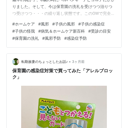
りました。そして、今は保育園の洗礼を受けつつ治りつ
つ受けつつ・・・の繰り返し状態です。このGWで完全復
活ですが、今後も体調を崩すことは必須。そして男の子
#
ホームケア
#
風邪
#
子供の風邪
#
子供の感染症
は統計的にケガをする率が高い・・・。 毎回スマホでい
#
子供の怪我
#
病気＆ホームケア新百科
#
受診の目安
ろいろ調べたりしてはいるものの、バッと一目でわかる
#
保育園の洗礼
#
風邪予防
#
感染症予防
「子供の病気大全」できなものが欲しい。 本屋さんに行
って即買いでした。 受診の目安が書いていたり、こんな
時はどうする？がわかりやすく載っていて便利。もっと
早く買えばよかった。なんなら産まれ…
•
転勤族妻のちょっとしたお話♪
3ヶ月前
保育園の感染症対策で買ってみた「アレルブロッ
ク」