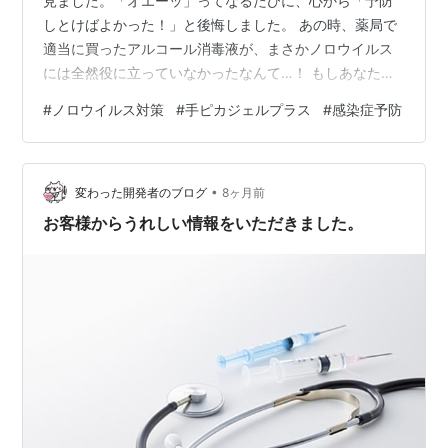
見ました。「オエーッ」ってなるたびに、心から「予防
しとけばよかった！」と後悔しました。 あの時、薬局で
適当に買ったアルコール消毒液が、まさかノロウイルス
には全然役に立っていなかったなんて…！ もしあなたが
今、「手ピカスプレー」と「手ピカジェル」、どっちを
#
ノロウイルス対策
#
手ピカジェルプラス
#
感染症予防
買うべきか迷っているなら、この記事で答えが見つかる
と嬉しいです。 1. 知らないと無意味！ノロウイルスに
「一般的なアルコール消毒」が効かない理由 ノロウイル
•
スの話になると、よく聞くのが「アルコール消毒は効か
変わった開発者のブログ
8ヶ月前
ない」という話。これ、本当なんです。 なぜ効かないか
お客様からうれしい情報をいただきました。
というと、ノロウイルスは「エンベロープ…