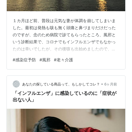
１カ月ほど前、普段は元気な妻が体調を崩してしまいま
した。最初は発熱も咳も無く頭痛と鼻づまりだけだった
のですが、念のため病院で診てもらったところ、風邪と
いう診断結果で、コロナでもインフルエンザでもなかっ
たのは幸いでしたが、その後咳も出始めましたので、大
事を取って仕事も休むことにしました。 普段は元気とは
#
感染症予防
#
風邪
#
老々介護
言っても妻ももう６０歳ですから、ほぼ同時期に風邪を
引いたと連絡があった娘が２～３日で回復したのとは対
照的に、１週間経ってもまだぐずぐずと症状が続いてい
•
て、年齢の差というものを実感せざるを得ませんでし
あなたの探している商品って、もしかしてコレ？
6ヶ月前
た。 我が家では子供たちが同居していた頃から感染症に
「インフルエンザ」に感染しているのに「症状が
は厳しくて、風邪など引こうものなら即家庭内隔離の…
出ない人」