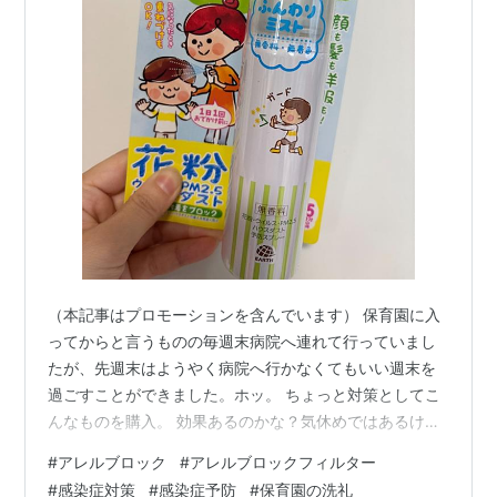
（本記事はプロモーションを含んでいます） 保育園に入
ってからと言うものの毎週末病院へ連れて行っていまし
たが、先週末はようやく病院へ行かなくてもいい週末を
過ごすことができました。ホッ。 ちょっと対策としてこ
んなものを購入。 効果あるのかな？気休めではあるけ
ど、ないよりはマシ？？？ 毎日保育園に行く前にこれを
#
アレルブロック
#
アレルブロックフィルター
シュッと吹きつけて1週間過ごしてからの週末なので、運
#
感染症対策
#
感染症予防
#
保育園の洗礼