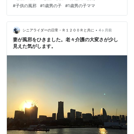
が良かったのか効果があったのか・・・？ しばらくはこ
#
子供の風邪
#
1歳男の子
#
1歳男の子ママ
れに頼ってみようと思いました。 他にも、マヌカハニー
を舐めたら風邪をひかなくなったとか聞きました。 めっ
ちゃ気になるけど、マヌカハニーってお高いイメージな
んだよな・・・。 1歳超えてるからは…
•
シニアライダーの日常・Ｒ１２００Ｒと共に
4ヶ月前
妻が風邪をひきました。老々介護の大変さが少し
見えた気がします。