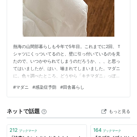
熱海の山間部暮らしも今年で5年目。これまでに2回、Ｔ
シャツにくっついてるのと、壁に引っ付いているのを見
たので、いつかやられてしまうのだろうか、、、と思っ
てはいましたが、はい、嚙まれてしまいました。マダニ
に。色々調べたところ、どうやら「キチマダニ」っぽ
い。庭仕事するときは、長袖、長ズボンに防虫ネットを
#
マダニ
#
感染症予防
#
田舎暮らし
着用して長靴はいて作業するようにしているのですが、
今回は若干涼しい日だったので防虫ネットをかぶらずに
作業してしまった。これまでのブヨに刺された経験か
ネットで話題
もっと見る
ら、たった1日油断した日に刺されるパターンであること
がわかっているのに…、油断してしまった。肌は顔以外
露出していなかったのに、よくもまあ、わき腹の後ろ
212
164
ブックマーク
ブックマーク
側…