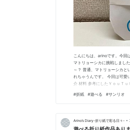
こんにちは、arinoです。今
マトリョーシカに挑戦しました
～？ 普通、マトリョーシカと
れちゃうんです。 今回は可愛
介 材料 参考にしたＹｏｕＴｕ
いいシナモロール。 でも少し
#
折紙
#
遊べる
#
サンリオ
になってるんです！中からさ
リョーシカですよね。 全部並
•
Arino’s Diary-折り紙で彩る日々-
遊べる折り紙作品あり