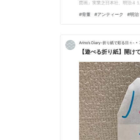
図画』実業之日本社、明治４１
期に始まった小学校の手工科の
#
骨董
#
アンティーク
#
明治
教科として、手工科の開設を
のルーツにあたる教科です。そ
•
Arino’s Diary-折り紙で彩る日々-
【遊べる折り紙】開け