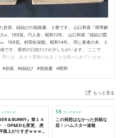
れた折形、紐結びの指南書、２冊です。 山口和喜『標準解
21.2㎝、169頁。巧人舎、昭和12年。 山口和喜『紐結び図
2.0㎝、169頁。村田松栄館、昭和14年。 同じ著者の本、２
緒です。最初の口絵だけが少しちがいます。 ここで
。 序には、あまり意味のあることは述べられていませ
割が折形です。 紐結びの加えて、軸物の巻納め方が載っ
#
折紙
#
紐結び
#
指南書
#
昭和
れていることも、あまり意味がありません。 一方、折形
もっと見る
58
ブックマーク
ブックマーク
GER & BUNNY』第１４
この発想はなかった折紙な
・・OP&EDも変更、虎
栞！:ハムスター速報
評価上がりすぎｗｗｗ
て折紙のスポンサーに高