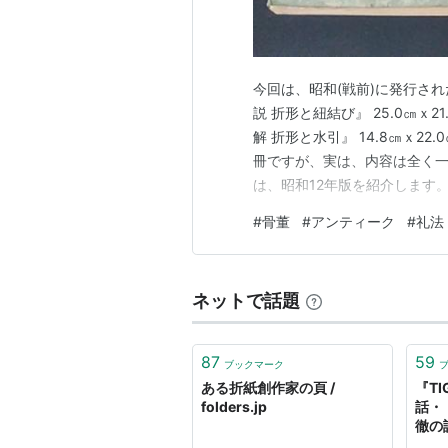
今回は、昭和(戦前)に発行さ
説 折形と紐結び』 25.0㎝ｘ
解 折形と水引』 14.8㎝ｘ2
冊ですが、実は、内容は全く一
は、昭和12年版を紹介します
ん。 目次をみると、全体の7
#
骨董
#
アンティーク
#
礼法
ています。 「総論」で述べら
については、かな…
ネットで話題
87
59
ブックマーク
ある折紙創作家の頁 /
『TI
folders.jp
話・
徹の
そし