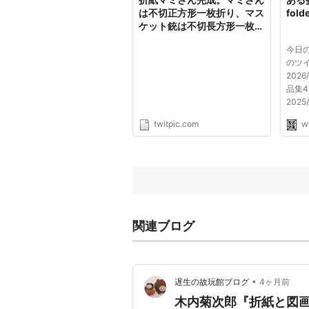
郎...
は実況板
は不切正方形一枚折り、マス
folde
ケット銃は不切長方形一枚折
り。11話・12話でマミさん
今日の一
が報われますように。
のツイ
202
品集
202
ンショ
twitpic.com
w
クチ
『韓
リド
202
付資料
関連ブログ
•
遅生の故玩館ブログ
4ヶ月前
木内菊次郎『折紙と図