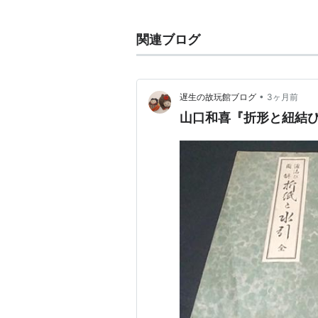
関連ブログ
•
遅生の故玩館ブログ
3ヶ月前
山口和喜『折形と紐結び