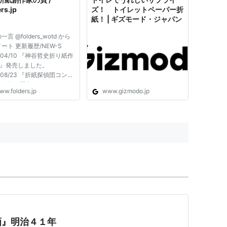
で[sage...
rs.jp
ズ！ トイレットペーパー折
紙！ | ギズモード・ジャパン
言 @folders_wotd から
ート 更新履歴/NEW-S
6/04/10 『神谷哲史折り紙作
4』発売しました。
5/08/23 『折紙探偵団コンベ
ン折り図集 Vol.30』にイ
ww.folders.jp
www.gizmodo.jp
オサウルスの折り図掲載。
国折紙協会の折り図集』にコ
ラスの折り図掲載
5/03/xx 『第35期会員特別配
』にアルシノイテリ...
画』明治４１年