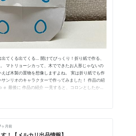
回は出てくる出てくる… 開けてびっくり！折り紙で作る、
。 マトリョーシカって、木でできたお人形じゃないの
いえば木製の置物を想像しますよね。 実は折り紙でも作
いサンリオのキャラクターで作ってみました！ 作品の紹
ｂｅ 最後に 作品の紹介 一見すると、コロンとしたかわ
分厚いな…？実はこれ、上下にパかッと分かれる仕組み
らに小さなキャラクターが次々と現る様子は、まさにマト
べてみると…
7ヶ月前
ます！【メルカリ出品情報】