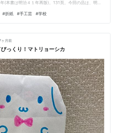
年(本書は明治４１年再版)。131頁。今回の品は、明治
ための本です。 明治19年、明治政府は、高等小学校の
#
折紙
#
手工芸
#
学校
行いました。手工科は、現在の「図工」や「技術・家庭」
の目的は、手先の技…
7ヶ月前
てびっくり！マトリョーシカ