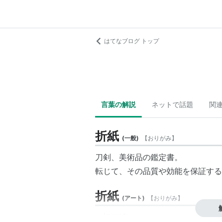
はてなブログ トップ
言葉の解説
ネットで話題
関
折紙
(
一般
)
【
おりがみ
】
刀剣、美術品の鑑定書。
転じて、その品質や効能を保証する
折紙
(
アート
)
【
おりがみ
】
→折り紙