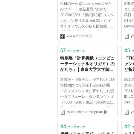
今日の一言 @folders_wotd から
519
須ク
のツイート 更新履歴/NEW-S
まして
ん！
2025/08/23 『折紙探偵団コンベ
稿日：2
ンション折り図集 Vol.30』にイ
01:59
クチオサウルスの折り図掲載。
OPｷﾀ━
『韓国折紙協会の折り図集』にコ
名前
www.folders.jp
y
リドラスの折り図掲載
てVI
2025/03/xx 『第35期会員特別配
日：201
付資料』にアルシノイテリウムの
ID:L
57
45
ブックマーク
折り図掲載、『折紙探偵団マガジ
名前
特別展「計算折紙（コンピュ
『TI
ン210号』に天馬B...
てVIP
ーテーショナルオリガミ）の
ァン
かたち」 | 東京大学大学院総
ど折
合文化研究科・教養学部 駒
ええ
本講演・演奏会は、今年10月に駒
562
場博物館 展覧会スケジュー
場博物館にて開催予定の特別展
実況は
ル
「ダンヌンツィオに夢中だった頃
2011/
―ガブリエーレ・ダンヌンツィオ
ID:
（1863-1938）生誕 150周年記念
741
展」の関連企画の一つで、科学研
い。：2
museum.c.u-tokyo.ac.jp
y
究費（基盤研究（B））「ヨーロ
20:14
ッパ文学の可能性と限界 .統一性
注意
と多様性の相克をめぐる地域文化
たので
44
42
ブックマーク
的研究」（研究代表者：石井洋二
名前
折紙マミさん完成。マミさん
ある