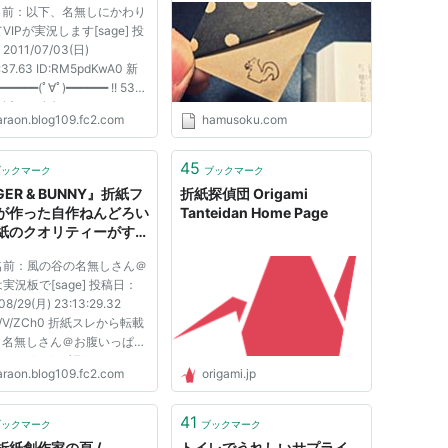
 名前：以下、名無しにかわり
リニィィィック｜やらお
VIPが実況します[sage] 投
011/07/03(日)
:37.63 ID:RM5pdKwA0 新
━━━━━(ﾟ∀ﾟ)━━━━━━ !! 539
：以下、名無しにかわりまし
araon.blog109.fc2.com
hamusoku.com
Pが実況します[sage] 投稿
1/07/03(日) 01:59:47.74
/wKVosG0 偽バンプｗ 540
45
ブックマーク
ブックマーク
：以下、名無しにかわりまし
GER & BUNNY』折紙フ
折紙探偵団 Origami
が実況し...
が作った自作ねんどろい
Tanteidan Home Page
紙のクオリティーがすげ
えええ｜やらおん！
 名前：風の谷の名無しさん＠
実況板で[sage] 投稿日：
08/29(月) 23:13:29.32
uC/V/ZCh0 折紙スレから転載
 ：名無しさん＠お腹いっぱ
011/08/29(月)
araon.blog109.fc2.com
origami.jp
:33.45 ID:eENplvL40 自作
 夏休みのねんど工作ができ
投下させて頂きます 564
41
ブックマーク
ブックマーク
：風の谷の名無しさん＠実況
折紙創作家の頁 /
トイレでうれしいサプライ